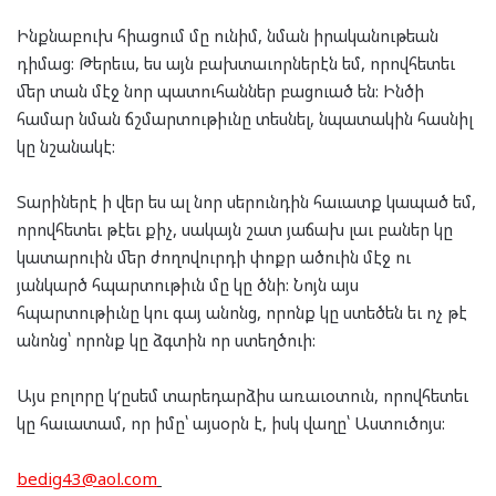
Ինքնաբուխ հիացում մը ունիմ, նման իրականութեան
դիմաց:
Թերեւս
, ես այն բախտաւորներէն եմ, որովհետեւ
մեր տան մէջ նոր պատուհաններ բացուած են: Ինծի
համար
նման
ճշմարտութիւնը տ
ես
նել, նպատակին հասնիլ
կը նշանակէ:
Տարիներէ ի վեր ես ալ նոր սերունդին հաւատք կապած եմ,
որովհետեւ թէեւ քիչ, սակայն շատ յաճախ լաւ բաներ կը
կատարուին մեր ժողովուրդի փոքր ածուին մէջ ու
յանկարծ հպարտութիւն մը կը ծնի: Նոյն այս
հպարտութիւնը
կու
գայ անոնց, որոնք կը ստեծեն եւ ոչ թէ
անոնց՝ որոնք կը ձգտին որ ստեղծուի:
Այս բոլորը կ
‘
ըսեմ տարեդարձիս առաւօտուն, որովհետեւ
կը հաւատամ, որ իմը՝ այսօրն է, իսկ վաղը՝ Աստուծոյ
ս
:
bedig43@aol.com