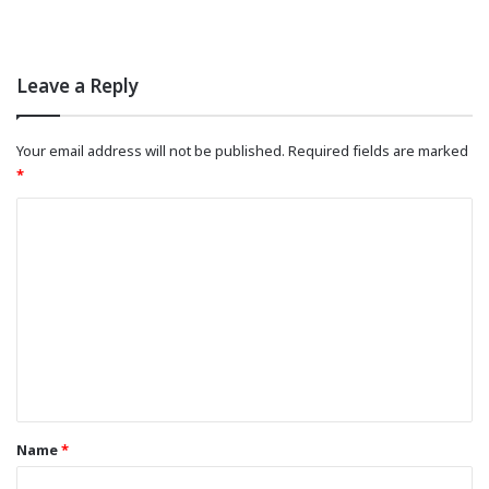
Leave a Reply
Your email address will not be published.
Required fields are marked
*
C
o
m
m
e
n
t
*
Name
*