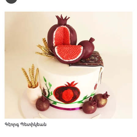
Գէորգ Պետիկեան