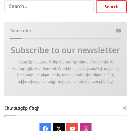
Search
for:
Subscribe
Subscribe to our newsletter
Մնացէ՛ք կապուած ձեր ժառանգութեան, մշակոյթին եւ
համայնքին հետ Hairenik Weekly-ով՝ ձեր վստահելի աղբիւրը
խորքային լուրերու, ոգեշնչող պատմութիւններու եւ հայ
սփիւռքի զարկերակը՝ ուղիղ ձեր սրան ներածողին մէջ։
Հետեւեցէ՛ք մեզի
Facebook
X
YouTube
Instagram