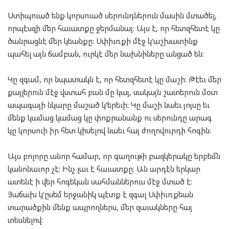
Ստիպուած ենք կորսուած սերունդներուն մասին մտածել,
որպէսզի մեր հաւատքը ջերմանայ: Այս է, որ հետզհետէ կը
ծանրացնէ մեր կեանքը: Սփիւռքի մէջ կ
‘
աշխատինք
պահել այն ճամբան, ուրկէ մեր նախնիները անցած են:
Կը զգամ, որ նպատակն է, որ հետզհետէ կը մաշի: Թէեւ մեր
քայլերուն մէջ վստահ բան մը կայ, սակայն շատերուն մօտ
ապագայի նկարը մաշած կ
‘
երեւի: Կը մաշի նաեւ յոյսը եւ
մենք կամաց կամաց կը փոքրանանք ու սերունդը արագ
կը կորսուի իր հետ կիսելով նաեւ հայ ժողովուրդի հոգին:
Այս բոլորը անոր համար, որ գաղութի բազկերակը երբեմն
կանոնաւոր չէ:
Ինչ
լաւ է հաւատքը: Ան արդէն երկար
ատենէ ի վեր հոգեկան սահմաններուս մէջ մտած է:
Յաճախ կ
‘
ըսեմ երջանիկ պէտք է զգալ Սփիւռքեան
տարածքին մենք ապրողներս, մեր զաւակները հայ
տեսնելով: