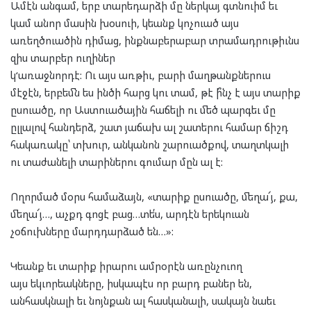
Ամէն անգամ, երբ
տա
րեդարձի մը
ներկայ գտնուիմ եւ
կամ անոր
մասին խօսուի
,
կեանք
կոչուած այս
առեղծուածին դիմաց
,
ինքնաբերաբար
տրամադրութ
իւնս
զիս տարբեր ուղիներ
կ
‘
առաջնորդէ:
Ո
ւ
այս
առթիւ,
բարի մաղթանքներուս
մէջէն, երբեմն ես ինծի
հարց կու տամ, թէ ի՞նչ է այս տարիք
ըսուածը, որ
Ա
ստուածային հաճելի ու մեծ պարգեւ մը
ըլլալով հանդերձ
,
շատ
յաճախ ալ շատերու համար
ճիշդ
հակառակը՝
տխուր, անկանոն շարուածքով, տաղտկալի
ու տաժանելի տարիներու գումար մըն ալ է:
Ողորմած
մօրս
համաձայն
,
«
տ
արիք ըսուածը, մեղա՜յ, քա,
մեղա՜յ…, աչքդ գոցէ բաց…տե՛ս, արդէն երեկուան
չօճուխները մարդդարձած են…
»
:
Կեանք եւ տարիք իրարու ամրօրէն առընչուող
այս
եկւորեակները
,
իսկապէս որ
բարդ բաներ
են
,
անհասկնալի եւ նոյնքան ալ հասկանալի, սակայն նաեւ