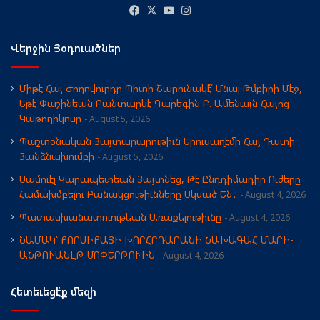
Facebook
X
YouTube
Instagram
Վերջին Յօդուածներ
Միթէ Հայ Ժողովուրդը Պիտի Շարունակէ՞ Մնալ Թմբիրի Մէջ,
Եթէ Փաշինեան Բանտարկէ Գարեգին Բ. Ամենայն Հայոց
Կաթողիկոսը
August 5, 2026
Պաշտօնական Յայտարարութիւն Երուսաղէմի Հայ Դատի
Յանձնախումբի
August 5, 2026
Սամուէլ Կարապետեան Յայտնեց, Թէ Ընդդիմադիր Ուժերը
Համախմբելու Բանակցութիւնները Սկսած Են․
August 4, 2026
Պատասխանատուութեան Առաքելութիւնը
August 4, 2026
ՆԱՄԱԿ՝ ՔՈՐՍԻՔԱՅԻ ԽՈՐՀՐԴԱՐԱՆԻ ՆԱԽԱԳԱՀ ՄԱՐԻ-
ԱՆԹՈՒԱՆԷԹ ՄՈՓԵՐԹՈՒԻՆ
August 4, 2026
Հետեւեցէ՛ք մեզի