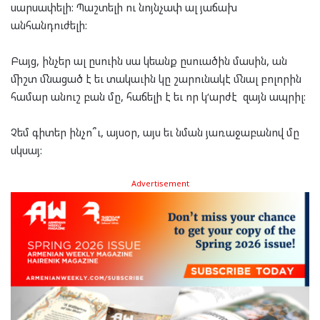
սարսափելի: Պաշտելի ու նոյնչափ ալ յաճախ
անհանդուժելի:
Բայց
,
ի
նչեր ալ ըսուին
սա
կեանք ը
սուածին մասին, ան
միշտ մնացած է եւ տակաւին կը շարունակէ մնալ բոլորին
համար
անուշ բան
մը
, հաճելի
է եւ
որ
կ
‘
արժէ
զայն
ապրիլ:
Չ
եմ գիտեր ինչո
՞
ւ
, այսօր
, այս եւ
նման յառաջաբանով մը
սկսայ
:
Advertisement