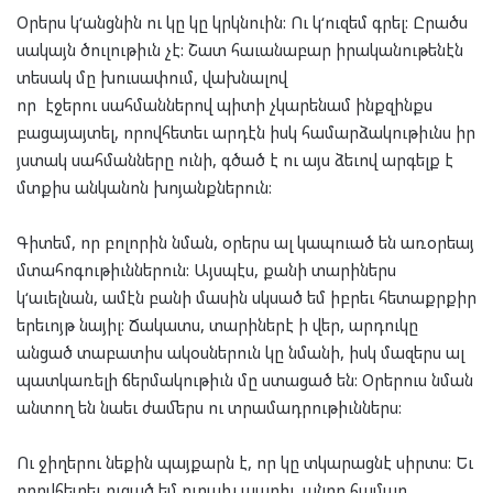
Օրերս կ
‘
անցնին ու կը կը կրկնուին:
Ու կ
‘
ուզեմ գրել:
Ըրածս
սակայն ծուլութիւն չէ: Շատ հաւանաբար իրականութենէն
տեսակ մը խուսափում, վախնալով
որ
էջերու
սահմաններով պիտի չկարենամ ինքզինքս
բացայայտել, որովհետեւ արդէն իսկ համարձակութիւնս իր
յստակ սահմ
ա
նները ունի, գծած է ու այս ձեւով արգելք է
մտքիս անկանոն խոյանքներուն:
Գիտեմ, որ բոլորին նման, օրերս ալ կապուած են առօրեայ
մտահոգութիւններուն: Այսպէս, քանի տարիներս
կ
‘
աւելնան, ամէն բանի մասին սկսած եմ իբրեւ հետաքրքիր
երեւոյթ նայիլ: Ճակատս, տարիներէ ի վեր, արդուկը
անցած տաբատիս ակօսներուն կը նմանի, իսկ մազերս ալ
պատկառելի ճերմակութիւն մը ստացած են: Օրերուս նման
անտող են նաեւ
ժ
ամերս ու տրամադրութիւններս:
Ու
ջիղերու նեքին պայքարն է
,
որ
կը տկարացնէ սիրտ
ս
: Եւ
որովհետեւ ուզած եմ ուրախ ապրիլ
,
անոր
համար