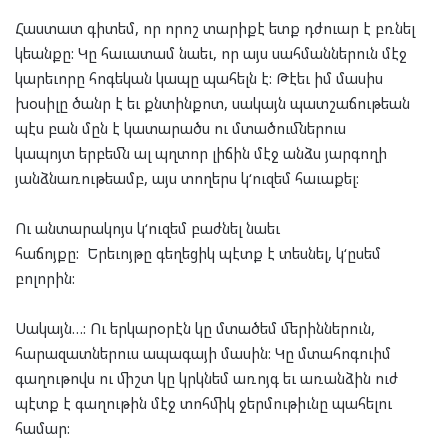
Հաստատ գիտեմ, որ որոշ տարիքէ ետք դժուար է բռնել
կեանքը: Կը հաւատամ նաեւ, որ այս սահմաններուն մէջ
կարեւորը հոգեկան կապը պահելն է:
Թէեւ
իմ մասիս
խօսիլը ծանր է եւ քնտինքոտ, սակայն պատշաճութ
եան
պէս բան մըն է կատարածս ու
մտածումներուս
կապոյտ
երբեմն ալ պղտոր
լիճին մէջ ան
ձ
ս յարգողի
յանձնառութեամբ
,
այս
տողերս
կ
‘
ուզեմ
հաւաքե
լ
:
Ու անտարակոյս կ
‘
ուզեմ բաժնել նաեւ
հաճոյքը:
Երեւոյթը
գեղեցիկ պէտք է տեսնել, կ
‘
ըսեմ
բոլորին:
Սակայն…:
Ու
երկարօրէն կը մտածեմ մերիններուն,
հարազատներուս ապագայի մասին: Կը մտահոգուիմ
գաղութովս ու միշտ կը կրկնեմ առոյգ եւ առանձին ուժ
պէտք է գաղութին մէջ տոհմիկ ջերմութիւնը պահելու
համար: