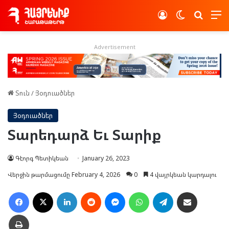
Log In
Switch skin
Որոնե
Advertisement
Տուն
/
Յօդուածներ
Յօդուածներ
Տարեդարձ Եւ Տարիք
Գէորգ Պետիկեան
January 26, 2023
Վերջին թարմացումը February 4, 2026
0
4 վայրկեան կարդալու
Facebook
X
LinkedIn
Reddit
Messenger
WhatsApp
Telegram
Ուղարկել նամակ
Տպել