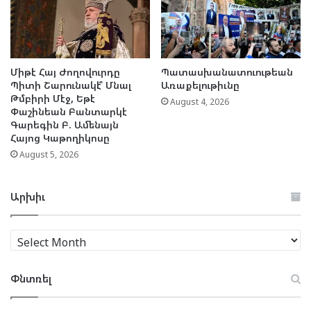
Միթէ Հայ Ժողովուրդը
Պատասխանատուութեան
Պիտի Շարունակէ՞ Մնալ
Առաքելութիւնը
Թմբիրի Մէջ, Եթէ
August 4, 2026
Փաշինեան Բանտարկէ
Գարեգին Բ. Ամենայն
Հայոց Կաթողիկոսը
August 5, 2026
Արխիւ
Արխիւ
Փնտռել