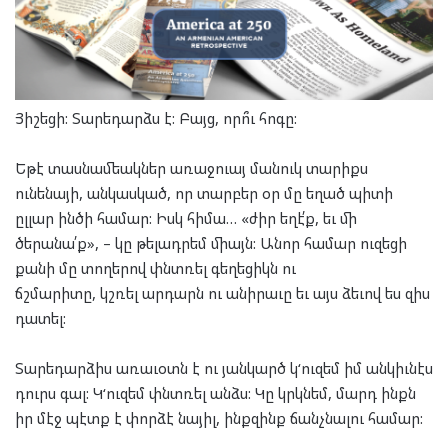
Յիշեցի: Տարեդարձս է: Բայց, որո՞ւ հոգը:
Եթէ
տասնամեակներ առաջուայ
մանուկ տարիքս
ունենայի
,
անկասկած, որ
տարբեր օր
մը
եղած
պիտի
ըլլար ինծի համար: Իսկ հիմա…
«
ժիր եղէ՛ք, եւ մի
ծերանա՛ք
»
,
–
կը թելադրեմ միայն:
Անոր համար ուզեցի
քանի մը տողերով փնտռ
ել
գեղեցիկն ու
ճշմարիտը,
կշռել
արդարն ու անիրաւը եւ այս ձեւով
ես զիս
դատել:
Տարեդարձիս առաւօտն է ու յանկարծ կ
‘
ուզեմ իմ անկիւնէս
դուրս գալ:
Կ
‘
ուզեմ փնտռել անձս:
Կը
կրկնեմ, մարդ ինքն
իր մէջ պէտք է փորձէ նայիլ, ինքզինք ճանչնալու համար: