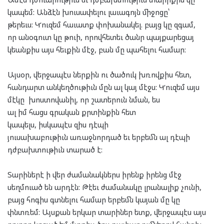
կապեմ: Անձէն խուսափելու լաւագոյն միջոցը՝
թերեւս:
Կ
‘
ուզեմ հ
աւատք փոխանակել
. բայց կը զգամ,
որ
անօգուտ կը թուի, որովհետեւ ծանր պայքարեցայ
կեանքիս այս հեւքին մէջ
,
բան
մը պահելու համար:
Այսօր, վերջապէս ներքին ու ծածուկ խռովքիս հետ,
հանդարտ անկեղծութիւն մըն ալ կայ մէջս: Կ
‘
ուզեմ այս
մէկը խոստովանիլ, որ
շատերուն նման, ես
ալ իմ
հաց
ս
գրա
կան քրտինքին հետ
կապել
ս,
իսկապէս
զիս դէպի
յուսախաբութիւն
առաջնորդած
եւ երբեմն ալ
դէպի
դժբախտութիւն
տարած է
:
Տարիներէ ի վեր ժամանակներս իրենք իրենց մէջ
սեղմուած են արդէն: Թէեւ ժամանակը լրանալիք չունի,
բայց հոգիս գտնելու համար երբեմն կայան մը կը
փնտռեմ:
Այսքան
երկար տարիներ ետք, վերջապէս այս