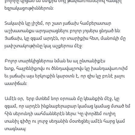
բոլորը կրցած եմ մտքի
ս
ծոյլ թափառումներով հա
նգ
իլ
եզրակացութ
իւններու
ն
:
Տակաւին կը յիշեմ, որ շ
ատ յաճախ
համբերատար
աշխատանք
ս
արդարացնելու
բոլոր յոյսեր
ս
ցնդած
են:
Յաճախ, կը զգամ արդէն, որ
տարիքիս հետ,
մանուկի մը
յափշտակութիւնը կայ աչքերու
ս
մէջ
:
Բոլոր տարեկիցներուս նման ես ալ
ընտանիքէս
ետք
,
հայրենիք
ովս
ու
ծննդավայրովս կը խանդավառուիմ
եւ յաճախ այս երկուքին կարօտն է, որ զիս կը բռնէ լալու
աստիճան
:
Ամէն օր,
երբ մտնե
մ
նոր
օրուան մը կեանքին մէջ, կը
զգամ, որ արդէն ինքնաբերաբար կամաց կամաց մտած եմ
հին սերունդի սահմաններէն ներս: Կը փորձեմ ուղիղ
տանիլ գիծը ու լուրջ սեղանին մօտեցնել ամէն հարց կամ
տագնապ: