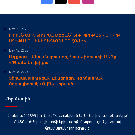
May 15, 2025
ԽՈՐԷՆ ԱՐՔ. ՏՈՂՐԱՄԱՃԵԱՆ՝ ՆԻՒ ՊՐԻԹԸՆԻ ՍՈՒՐԲ
ՍՏԵՓԱՆՈՍ ԵԿԵՂԵՑՒՈՅ ՆՈՐ ՀՈՎԻՒ
May 15, 2025
Աղքատ… Մեծահարուստը, Կամ Վիթխարի ՄԵԾը՝
«Փեփէ» Մուխիքա
May 18, 2025
Ցեղասպանութեան Ընկերներ. Գերմանիան
Ողջակիզումէն Ոչի՞նչ Սորված է
Մեր մասին
Հիմնուած՝ 1899-ին, Հ․Յ․Դ․ Արեւելեան Ա․Մ․Ն․-ի պաշտօնաթերթ՝
ՀԱՅՐԵՆԻՔ-ը, աշխարհի երիցագոյն մեսրոպաշունչ լեզուով
հրատարակուող թերթն է։