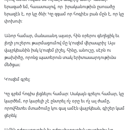
երազած եմ
, հաւատալով, որ իրականութիւն ըսուածը
ե
ր
ազէն է, որ կը ծնի
: Կը զգա
մ
որ
հոգիէս բան մ
ը
ն է, որ կը
փոխուի:
Անոր համար, մանաւանդ այսօր, հին օրերու գեղեցիկ եւ
լեղի յուշերու թարմացումով մը կ
‘
ուզեմ վերապրիլ: Այս
վայրկեանին իսկ կ
‘
ուզեմ յիշել, հինը, անուշը, սէրն ու
թախիծը, որոնց պատերուն տակ երիտասարդութիւնս
մեծցաւ:
Կ
‘
ուզեմ գրել:
Կ
ը գրեմ հոգիս լեցնելու համար
:
Սակայն գրելու համար, կը
կարծեմ, որ կարելի չէ ընտրել ո՛չ օրը եւ ո՛չ ալ ժամը,
որովհետեւ մտածումը կու գայ ամէն վայրկեան, գիշեր կամ
ցերեկ
:
Ամէն դժուարութիւն եւ դժբախտութիւն տարիքիս կը