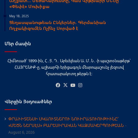
Աղքատ… Մեծահարուստը, Կամ Վիթխարի ՄԵԾը՝
«Փեփէ» Մուխիքա
May 18, 2025
Ցեղասպանութեան Ընկերներ. Գերմանիան
Ողջակիզումէն Ոչի՞նչ Սորված է
Մեր մասին
Հիմնուած՝ 1899-ին, Հ․Յ․Դ․ Արեւելեան Ա․Մ․Ն․-ի պաշտօնաթերթ՝
ՀԱՅՐԵՆԻՔ-ը, աշխարհի երիցագոյն մեսրոպաշունչ լեզուով
հրատարակուող թերթն է։
Facebook
X
YouTube
Instagram
Վերջին Յօդուածներ
ՓՐԱՒԻՏԵՆՍԻ ՍԿԱՈՒՏՆԵՐՈՒ ՆՈՒԻՐԱՏՈՒՈՒԹԻՒՆԸ՝
«ՄԵԾՆ ՆԵՐՍԷՍ» ԲԱՐԵՍԻՐԱԿԱՆ ԿԱԶՄԱԿԵՐՊՈՒԹԵԱՆ
August 6, 2026