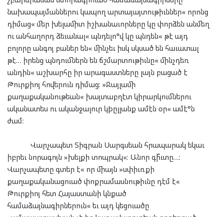
նախապայմաններու կապող արտայայտութիւններ« որոնց
դիմաց« մեր խելամիտ իշխանաւորները կը փորձեն անմեղ
ու անհաղորդ ձեւանալ« պնդելո°վ կը պնդեն« թէ այդ
բոլորը անգոյ բաներ են« մինչեւ իսկ սկսած են հաւատալ
թէ… իրենց պնդումներն են ճշմարտութիւնը« մինչդեռ
անդին« աշխարհը իր արագաստները լայն բացած է
Թուրքիոյ հովերուն դիմաց: »Ջայլամի
քաղաքականութեան« խայտաբղէտ կիրարկումներու
ականատես ու ականջալուր կþըլլանք ամէն օր« ամէ°ն
ժամ:
Վարչապետ Տիգրան Սարգսեան հրապարակ եկաւ
իբրեւ նորագոյն »խելքի տոպրակ«: Անոր գի՞ւտը…:
Վարչապետը գտեր է« որ միայն »սփիւռքի
քաղաքականացուած փոքրամասնութիւնը դէմ է«
Թուրքիոյ հետ Հայաստանի կնքած
համաձայնագիրներուն« եւ այդ կեցուածը