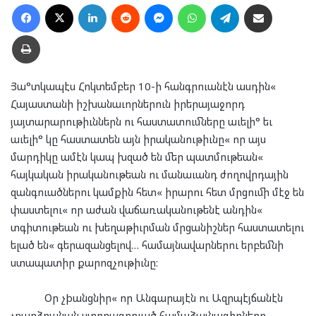
Facebook
X
LinkedIn
Reddit
Messenger
WhatsApp
Telegram
Ուղարկել նամակ
Տպել
Յա°տկապէս Հոկտեմբեր 10-ի հանգրուանէն ասդին«
Հայաստանի իշխանաւորներուն իրերայաջորդ
յայտարարութիւններն ու հաստատումները աւելի° եւ
աւելի° կը հաստատեն այն իրականութիւնը« որ այս
մարդիկը ամէն կապ խզած են մեր պատմութեան«
հայկական իրականութեան ու մանաւանդ ժողովրդային
զանգուածներու կամքին հետ« իրարու հետ մրցումի մէջ են
փաստելու« որ աժան վաճառականութենէ անդին«
տգիտութեան ու խեղաթիւրման մրցանիշներ հաստատելու
ելած են« գերազանցելով… համայնավարներու երբեմնի
ստապատիր քարոզչութիւնը:
Օր չþանցնիր« որ Անգարայէն ու Ազրպէյճանէն
չբարձրանան ստորագրուած համաձայնագիրները