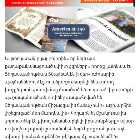
Եւ թող յստակ ըլլայ բոլորին« որ նոյն այդ
քաղաքականացուած սփիւռքցիները« որոնք յատկապէս
Ցեղասպանութեան 50ամեակէն ի վեր« դժուարին
պայմաններու մէջ ու անյաղթահարելի նկատուող
խոչընդոտներու դիմաց մտածած են ու գտած՝ իրաւունքի
պաշտպանութեան ուղիներ« ապահոված են
Ցեղասպանութեան միջազգային ճանաչումը« աշխարհին
յիշեցուցած՝ մեր մարդկային« հողային եւ մշակութային
կորուստներէն բխող անսակարկելի իրաւունքները« այսօր
ու վաղն ալ պիտի շարունակեն նոյն երթը« անկախ այն
տխուր իրականութենէն« թէ կարգ մը »պիզնէսմէն«