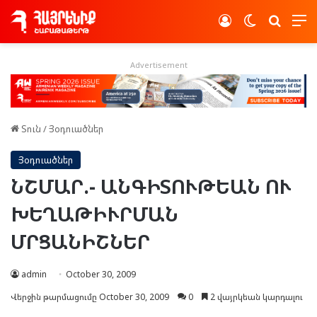
Log In
Switch skin
Որոնե
Advertisement
Տուն
/
Յօդուածներ
Յօդուածներ
ՆՇՄԱՐ.- ԱՆԳԻՏՈՒԹԵԱՆ ՈՒ
ԽԵՂԱԹԻՒՐՄԱՆ
ՄՐՑԱՆԻՇՆԵՐ
admin
October 30, 2009
Վերջին թարմացումը October 30, 2009
0
2 վայրկեան կարդալու