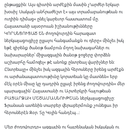
ընթացքին: Այս գիւտին արժէքին մասին չ’արժեր երկար
խօսիլ: Սակայն անհրաժեշտ է« այս տրամաբանութեան ու
ուղիին դիմաց« ընել կարեւոր հաստատում մը.
Հայաստանի այսօրուան իշխանութիւնները
ԿՈՐՍՆՑՈՒՑԱԾ ԵՆ ժողովուրդին հարազատ
ներկայացուցիչը ըլլալու հանգամանքն ու դերը« մինչեւ իսկ
եթէ զիրենք ծանօթ ճամբուն մղող նախագահներ ու
նախարարներ՝ միջազգային ծանօթ ջոջերը փորձեն
աշխարհը համոզել« թէ անոնք ընտրեալ վարիչներ են:
Ընտրեալը« մինչեւ իսկ ազգային հերոսները իրենց արժէքն
ու արժանապատուութիւնը կորստեան կը մատնեն« երբ
մէկ օրէն միւսը կը դադրին ըլլալէ իրենց ժողովուրդին« մեր
պարագային՝ Հայաստանի ու Արտերկրի հայութեան
ԲԱՑԱՐՁԱԿ ՄԵԾԱՄԱՍՆՈՒԹԵԱՆ ներկայացուցիչը:
Ֆրանսան ատենին տարբեր վերաբերմունք չունեցաւ իր
հերոսներէն Զօր. Տը Կօլին հանդէպ…:
Մեր ժողովուրդը« ազգային ու հայրենական իսկական ու