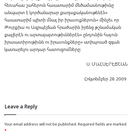
հեռահաս շահերուն հաւատարիմ մեծամասնութիւնը
անպարտ է կործանարար քաղաքականութենէն«
հաւատարիմ պիտի մնայ իր իրաւուքներուն« մինչեւ որ
Թուրքիա ու Ազրպէյճան հրաժարին իրենց թշնամական
քայլերէն ու արտայայտութիւններէն« ընդունին հայուն
իրաւատիրութիւնն ու իրաւունքները« ստիպուած զգան
կատարելու արդար հատուցումները:
Ս. ՄԱՀՍԷՐԷՃԵԱՆ
Հոկտեմբեր 28 2009
Leave a Reply
Your email address will not be published.
Required fields are marked
*