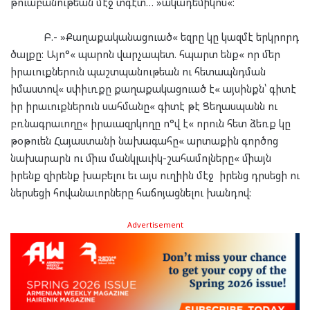
թուաբանութեան մէջ տգէտ… »ակադեմիկոս«:
Բ.- »Քաղաքականացուած« եզրը կը կազմէ երկրորդ
ծալքը: Այո°« պարոն վարչապետ. հպարտ ենք« որ մեր
իրաւուքներուն պաշտպանութեան ու հետապնդման
իմաստով« սփիւռքը քաղաքակացուած է« այսինքն՝ գիտէ
իր իրաւուքներուն սահմանը« գիտէ թէ Ցեղասպանն ու
բռնագրաւողը« իրաւազրկողը ո°վ է« որուն հետ ձեռք կը
թօթուեն Հայաստանի նախագահը« արտաքին գործոց
նախարարն ու միւս մանկլաւիկ-շահամոլները« միայն
իրենք զիրենք խաբելու եւ այս ուղիին մէջ իրենց դրսեցի ու
ներսեցի հովանաւորները հաճոյացնելու խանդով:
Advertisement