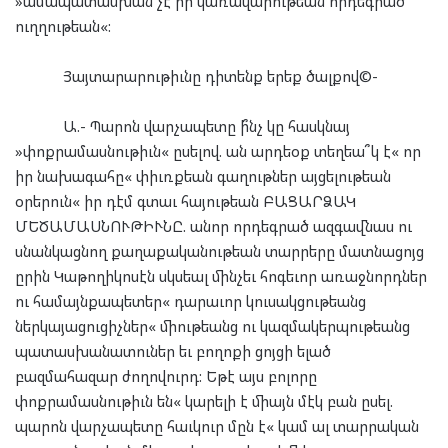
»ամապատասխան չէ իր կառավարութեան որդեգրած
ուղղութեան«:
Յայտարարութիւնը դիտենք երեք ծալքով©-
Ա.- Պարոն վարչապետը ի՞նչ կը հասկնայ
»փոքրամասնութիւն« ըսելով. ան արդեօք տեղեա՞կ է« որ
իր նախագահը« փիւռքեան գաղութներ այցելութեան
օրերուն« իր դէմ գտաւ հայութեան ԲԱՑԱՐՁԱԿ
ՄԵԾԱՄԱՍՆՈՒԹԻՒՆԸ. անոր որդեգրած ազգավնաս ու
սնանկացնող քաղաքականութեան տարրերը մատնացոյց
ըրին Կաթողիկոսէն սկսեալ մինչեւ հոգեւոր առաջնորդներ
ու համայնքապետեր« դարաւոր կուսակցութեանց
ներկայացուցիչներ« միութեանց ու կազմակերպութեանց
պատասխանատուներ եւ բողոքի ցոյցի ելած
բազմահազար ժողովուրդ: Եթէ այս բոլորը
փոքրամասնութիւն են« կարելի է միայն մէկ բան ըսել.
պարոն վարչապետը հաւկուր մըն է« կամ ալ տարրական