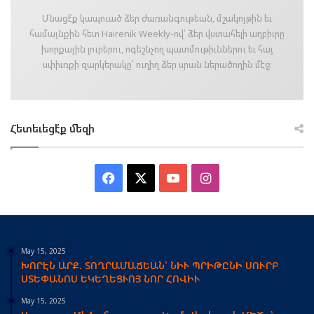
Մնացէ՛ք կապուած ձեր ժառանգութեան, մշակոյթին եւ
համայնքին հետ Hairenik Weekly-ով՝ ձեր վստահելի աղբիւրը
խորքային լուրերու, ոգեշնչող պատմութիւններու եւ հայ
սփիւռքի զարկերակը՝ ուղիղ ձեր սրան ներածողին մէջ։
Հետեւեցէ՛ք մեզի
Facebook
X
YouTube
Instagram
May 15, 2025
ԽՈՐԷՆ ԱՐՔ. ՏՈՂՐԱՄԱՃԵԱՆ՝ ՆԻՒ ՊՐԻԹԸՆԻ ՍՈՒՐԲ
ՍՏԵՓԱՆՈՍ ԵԿԵՂԵՑՒՈՅ ՆՈՐ ՀՈՎԻՒ
May 15, 2025