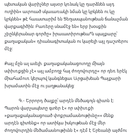
պետական վարիչներ այսօր կռնակ կը դարձնեն այդ
ուղիին« աւրուած սկաւառակի նման կը կրկնեն ու կը
կրկնեն« թէ հաւատարիմ են Ցեղասպանութեան ճանաչման
վարքագիծին: Բառերը սնամէջ են« երբ խօսքին
չþընկերանար գործը« իրաւատիրութեա°ն պայքարը՝
քաղաքական« դիւանագիտական ու կարելի այլ դաշտերու
մէջ:
Քայլ մըն ալ աւելի. քաղաքականացուողը միայն
սփիւռքցին չէ« այլ ամբողջ հայ ժողովուրդը« որ դեռ երէկ
միահամուռ կերպով կանգնեցաւ Արցախեան Պայքարի
խրամատին մէջ ու յաղթանակեց:
Գ.- Երրորդ ծալքը՝ արդէն մեծագոյն գիւտն է:
Պարոն վարչապետը գտեր է« որ սփիւռքի
»քաղաքականացուած փոքրամասնութիւնը«« մենք
արդէն գիտենք« որ ատիկա իսկութեան մէջ մեր
ժողովուրդին մեծամասնութիւնն է« դէմ է Երեւանի այժմու