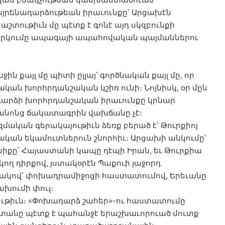
այրենադարձութեան իրաւունքը՝ Արցախէն
շտութիւն մը պէտք է գոնէ այդ սկզբունքի
իրարկումը ապագայի ապահովական պայմաններու
 քայլ մը պիտի ըլլայ՝ գործնական քայլ մը, որ
ական խորհրդանշական կշիռ ունի։ Նոյնիսկ, օր մըն
դարձի խորհրդանշական իրաւունքը կրնար
ը անոնց ճակատագրին վախճանը չէ։
մական գերակայութիւն ձեռք բերած է՝ Թուրքիոյ
ական եկամուտներուն շնորհիւ։ Արցախի անկումը՝
իւնիքը՝ Հայաստանի կապը դէպի Իրան, եւ Թուրքիա
ող դիրքով, յստակօրէն Պաքուի յաջորդ
ւակով՝ փոխադրամիջոցի հաստատումով, Երեւանը
ախումի փուլ։
ութիւն։ «Փոխադարձ շահեր»-ու հաստատումը
ստանը պէտք է պահանջէ երաշխաւորուած մուտք