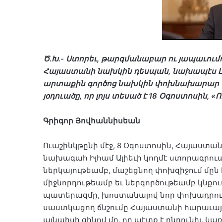
Ծ․Խ․- Ստորեւ, թարգմանաբար ու յապաւումո
Հայաստանի նախկին դեսպան, նախապէս Լոս 
արտաքին գործոց նախկին փոխնախարար Գր
յօդուածը, որ լոյս տեսած է 18 Օգոստոսին, «
Գրիգոր Յովհաննիսեան
Ուաշինկթընի մէջ, 8 Օգոստոսին, Հայաստա
նախագահ Իլհամ Ալիեւի կողմէ ստորագրո
ներկայութեամբ, մաշեցնող փոխզիջում մը
միջնորդութեամբ եւ ներգործութեամբ կնքո
պատերազմը, խոստանալով նոր փոխադրութ
սաստկացող ճնշումը Հայաստանի հարաւային
այնպիսի գինով մը, որ պէտք է ընդունիլ, կ