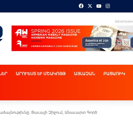
Facebook
X
YouTube
Instagram
Advertisem
ՆԵՐ
ԱՐՈՒԵՍՏ ԵՒ ՄՇԱԿՈՅԹ
ԱՅԼԱԶԱՆ
ԲԱՑԱՌԻԿ
այնութիւնը․ Ցաւալի Զիջում, Անաւարտ Գործ