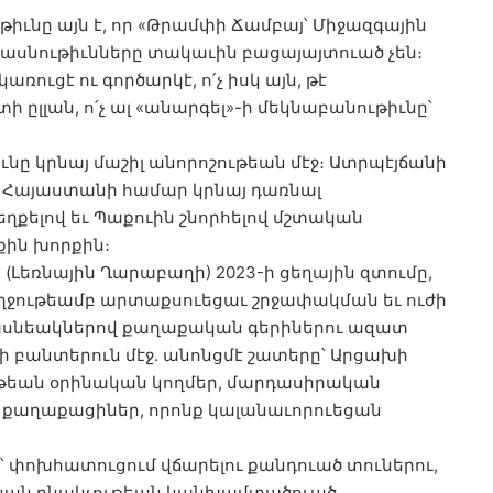
իւնը այն է, որ «Թրամփի Ճամբայ՝ Միջազգային
սնութիւնները տակաւին բացայայտուած չեն։
կառուցէ ու գործարկէ, ո՛չ իսկ այն, թէ
 ըլլան, ո՛չ ալ «անարգել»-ի մեկնաբանութիւնը՝
ւնը կրնայ մաշիլ անորոշութեան մէջ։ Ատրպէյճանի
ը Հայաստանի համար կրնայ դառնալ
քելով եւ Պաքուին շնորհելով մշտական
ին խորքին։
ի (Լեռնային Ղարաբաղի) 2023-ի ցեղային զտումը,
մբողջութեամբ արտաքսուեցաւ շրջափակման եւ ուժի
ասնեակներով քաղաքական գերիներու ազատ
ի բանտերուն մէջ. անոնցմէ շատերը՝ Արցախի
եան օրինական կողմեր, մարդասիրական
աղաքացիներ, որոնք կալանաւորուեցան
 փոխհատուցում վճարելու քանդուած տուներու,
ական բնակչութեան կանխամտածուած