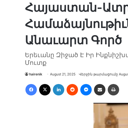
Հայաստան-Ատր
Համաձայնութիւն
Անաւարտ Գործ
Երեւանը Զիջած Է Իր Ինքնիշ
Մուտք
hairenik
August 21, 2025
Վերջին թարմացումը August
Facebook
X
LinkedIn
Reddit
Messenger
Ուղարկել նամակ
Տպե