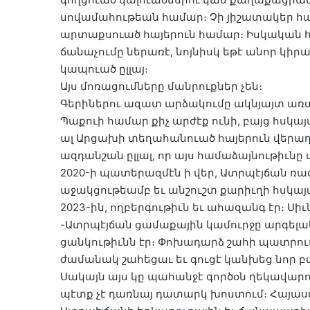
սովամահութեան համար։ Չի յիշատակեր հ
արտաքսուած հայերուն համար։ Իսկական հա
ճանաչումը ներառէ, նոյնիսկ եթէ անոր կ
կապուած ըլլայ։
Այս մոռացումները մանրուքներ չեն։
Գերիներու ազատ արձակումը ակնյայտ առաջին
Պաքուի համար քիչ արժէք ունի, բայց հսկայ
ալ Արցախի տեղահանուած հայերուն վերա
ազդանշան ըլլալ, որ այս համաձայնութիւն
2020-ի պատերազմէն ի վեր, Ատրպէյճան ռազ
աջակցութեամբ եւ անշուշտ քարիւղի հսկայ
2023-ին, ողբերգութիւն եւ ահազանգ էր։ Ս
-Ատրպէյճան ցամաքային կամուրջը արգելակ
ցանկութիւնն էր։ Փոխադարձ շահի պատրո
ժամանակ շահեցաւ եւ գուցէ կանխեց նոր բ
Սակայն այս կը պահանջէ գործօն ղեկավար
պէտք չէ դառնայ դատարկ խոստում։ Հայա