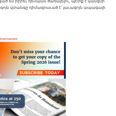
ած եմ իբրեւ դեսպան ծառայելու, պէտք է կանգնի
գոյն վտանգը դիմագրաւած է՝ լաւագոյն ապագայի
dvertisement