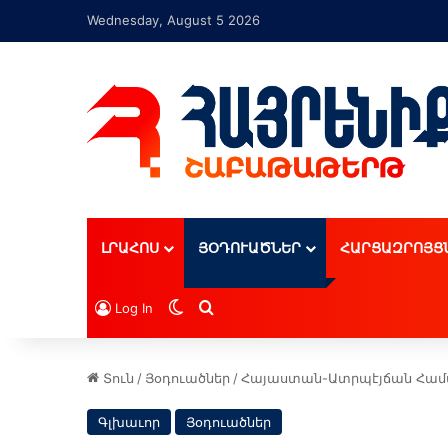
Wednesday, August 5 2026
ԼՐԱՀՈՍ
ՅՕԴՈՒԱԾՆԵՐ
ՀԱՐՑԱԶՐՈՅՑ
Switch skin
Որոնել
Log In
Տուն
/
Յօդուածներ
/
Հայաստան-Ատրպէյճան Համաձ
Գլխաւոր
Յօդուածներ