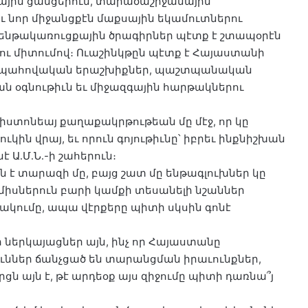
ային ցանցերուն, տարածաշրջանային
եւ նոր միջանցքէն մաքսային եկամուտներու
 ենթակառուցքային ծրագիրներ պէտք է շտապօրէն
ալու միտումով։ Ուաշինկթըն պէտք է Հայաստանի
՝ ապահովական երաշխիքներ, պաշտպանական
օգնութիւն եւ միջազգային հարթակներու
իստոնեայ քաղաքակրթութեան մը մէջ, որ կը
ուկին վրայ, եւ որուն գոյութիւնը՝ իբրեւ ինքնիշխան
Ա․Մ․Ն․-ի շահերուն։
ն է տարազի մը, բայց շատ մը ենթագլուխներ կը
ամիսներուն բարի կամքի տեսանելի նշաններ
ձակումը, ապա վէրքերը պիտի սկսին գոնէ
 ներկայացներ այն, ինչ որ Հայաստանը
ւններ ճանչցած են տարանցման իրաւունքներ,
րցն այն է, թէ արդեօք այս զիջումը պիտի դառնա՞յ