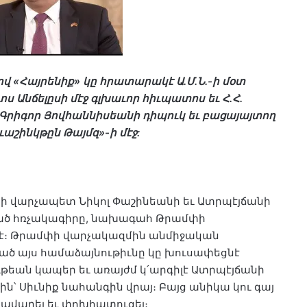
վ «Հայրենիք» կը հրատարակէ Ա․Մ․Ն․-ի մօտ
Անճելըսի մէջ գլխաւոր հիւպատոս եւ Հ․Հ․
իգոր Յովհաննիսեանի դիպուկ եւ բացայայտող
Ուաշինկթըն Թայմզ»-ի մէջ:
նի վարչապետ Նիկոլ Փաշինեանի եւ Ատրպէյճանի
ւած հռչակագիրը, նախագահ Թրամփի
ն է։ Թրամփի վարչակազմին անմիջական
ւած այս համաձայնութիւնը կը խուսափեցնէ
եան կապեր եւ առայժմ կ՛արգիլէ Ատրպէյճանի
՝ Սիւնիք նահանգին վրայ։ Բայց անիկա կու գայ
առավարել եւ փոխհատուցել։