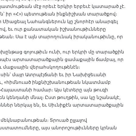
ատմութեան մէջ որեւէ երկիր երբեւէ կատարած չէ․
նքն՝ իր «Հ») պետութեան ինքնիշխան տարածքով։
 Միացեալ Նահանգներուն կը շնորհէր անարգել
վ, եւ ուր քանատական իշխանութիւնները
եան։ Սա է այն տարողունակ իրականութիւնը, որ
ընթաց գոյութիւն ունի, ուր երկրի մը տարածքին
զիքապէս արտատարածքային ցամաքային ճամբայ, որ
եւ մաքսային վերահսկողութենէն։
սին՝ մայր Ատրպէյճանի եւ իր Նախիջեւանի
, «հիմնուած ինքնիշխանութեան նկատմամբ
 Հայաստանի համար։ Այս կէտերը այն թուզի
են կենդանի մնալ։ Ըստ թուղթին, սա կը նշանակէ,
յիններ ներկայ են, եւ Սիւնիքէն արտատարածքային
յ մեկնաբանութեան։ Տրուած ըլլալով
աստատումները, այս անորոշութիւնները կրնան