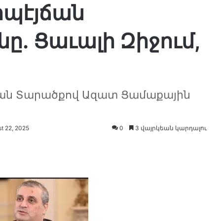
պէյճան
ը․ Ցաւալի Զիջում,
խան Տարածքով Ազատ Ցամաքային
 22, 2025
0
3 վայրկեան կարդալու
լ