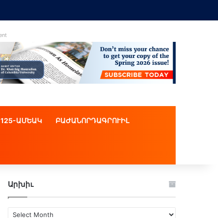
ent
125-ԱՄԵԱԿ
ԲԱԺԱՆՈՐԴԱԳՐՈՒԻԼ
Արխիւ
Արխիւ