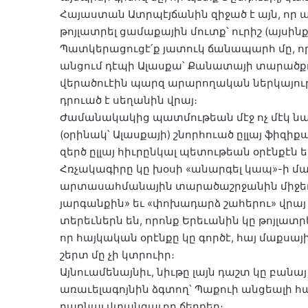
Հայաստան Ատրպէյճանին զիջած է այն, որ պ
թոյլատրել ցամաքային մուտք՝ ուրիշ (այսի
Պատկերացուցէ՛ք յատուկ ճանապարհ մը, որ
անցում դէպի Ալասքա՝ Քանատայի տարածքո
վերածուէին պարզ արարողական ներկայութ
դրուած է սեղանին վրայ։
Ժամանակակից պատմութեան մէջ ոչ մէկ նախ
(օրինակ՝ Ալասքայի) շնորհուած ըլլայ ֆի
զերծ ըլլայ հիւրընկալ պետութեան օրէնքէն 
Հռչակագիրը կը խօսի «անարգել կապ»-ի մա
արտասահմանային տարածաշրջանին միջեւ
յարգանքին» եւ «փոխադարձ շահերու» վրայ
տերեւներն են, որոնք Երեւանին կը թոյլատր
որ հայկական օրէնքը կը գործէ, հայ մաքսա
շերտ մը չի կտրուիր։
Այնուամենայնիւ, նիւթը լայն դաշտ կը բանա
առաւելագոյնին ձգտող՝ Պաքուի անցեալի հ
դառնալ վտանգաւոր ճեղքեր։