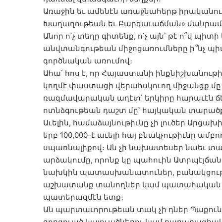
Առաջին եւ ամենէն առաջնահերթ իրականութ
Խաղաղութեան եւ Բարգաւաճման» մանրամա
Անոր ո՛չ տեղը գիտենք, ո՛չ այն՝ թէ ո՞վ պիտի 
անվտանգութեան միջոցառումները ի՞նչ պիտի
գործնական առումով։
Ահա՛ հոս է, որ Հայաստանի ինքնիշխանութի
կողմէ փաստացի վերահսկուող միջանցք մ
ռազմավարական աղէտ՝ երկիրը հարաւէն ճեղ
ոտնձգութեան դաշտ մը՝ հայկական տարածք
Աւելին, համաձայնութիւնը չի լուծեր Արցախ
երբ 100,000-է աւելի հայ բնակչութիւնը ա
սպառնալիքով։ Ան չի նախատեսեր նաեւ տ
արձակումը, որոնք կը պահուին Ատրպէյճան
նախկին պատասխանատուներ, բանակցութ
աշխատանք տանողներ կամ պատահական ք
պատերազմէն ետք։
Ան պարտաւորութեան տակ չի դներ Պաքուն՝
գողցուած կալուածներու կամ քաղաքացի