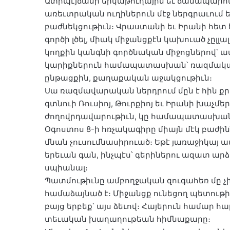
Ատրպէյճանի երկաթուղային եւ ճանապարհ
առեւտրական ուղիներուն մէջ ներգրաւում 
բաժնեկցութիւն։ Վրաստանի եւ Իրանի հետ
գործի լծել, միակ միջանցքէն կախուած չըլլ
կողքին կանգնի գործնական միջոցներով
կարիքներուն համապատասխան՝ ռազմական 
ընթացքին, քաղաքական աջակցութիւն։
Սա ռազմավարական ներդրում մըն է հին քր
գտնուի Ռուսիոյ, Թուրքիոյ եւ Իրանի խաչմեր
ժողովրդավարութիւն, կը համապատասխանէ 
Օգոստոս 8-ի հռչակագիրը միայն մէկ բաժին
մնան չուսումնասիրուած։ Եթէ յառաջիկայ 
երեւան գան, ինչպէս՝ գերիներու ազատ ար
սպիանալ։
Պատմութիւնը ամբողջական զուգահեռ մը չի
համաձայնած է։ Միջանցք ունեցող պետութի
բայց երբեք՝ այս ձեւով։ Հայերուն համար հա
տեւական խաղաղութեան հիմնաքարը։