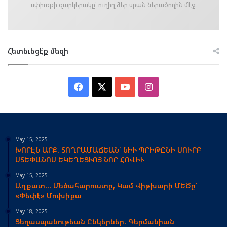
սփիւռքի զարկերակը՝ ուղիղ ձեր սրան ներածողին մէջ։
Հետեւեցէ՛ք մեզի
Facebook
X
YouTube
Instagram
May 15, 2025
ԽՈՐԷՆ ԱՐՔ. ՏՈՂՐԱՄԱՃԵԱՆ՝ ՆԻՒ ՊՐԻԹԸՆԻ ՍՈՒՐԲ
ՍՏԵՓԱՆՈՍ ԵԿԵՂԵՑՒՈՅ ՆՈՐ ՀՈՎԻՒ
May 15, 2025
Աղքատ… Մեծահարուստը, Կամ Վիթխարի ՄԵԾը՝
«Փեփէ» Մուխիքա
May 18, 2025
Ցեղասպանութեան Ընկերներ. Գերմանիան