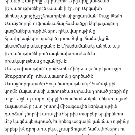
հրաւէր է ամբողջ Սփիւռքին։ Արցախը յանձնած
իշխանութիւններէն սպասելի էր, որ Արցախի
ներկայացուցիչը չհրաւիրէին միջոցառման։ Բայց Թեմի
Առաջնորդն ու ֆրանսահայ համայնքը ներկայացնող
կազմակերպութիւններու ղեկավարութիւնը
հրաւիրեալներու ցանկէն դուրս ձգելը համայնքի՛ն
նկատմամբ անարգանք է։ Միաժամանակ, անիկա այս
իշխանութիւններուն ապերախտութեան եւ
ոխակալութեան ցուցանիշն է։
Ապերախտութիւն՝ որովհետեւ մինչեւ այս նոր կառոյցի
ձեռքբերումը, դեսպանատունը գործած է
Առաջնորդարանի հովանաւորութեամբ՝ համայնքին
կողմէ Հայաստանի պետութեան տրամադրուած շէնքի մը
մէջ։ Անցեալ դարու վերջին տասնամեակին անկախացած
Հայաստանը շատ շուտով միջազգային ներկայութիւն
դարձաւ՝ շնորհիւ առաջին հերթին տարբեր երկիրներու
մէջ կազմակերպուած, եւ իրենց ազգային յանձնառութիւնը
երբեք խնդրոյ առարկայ չդարձուցած համայնքներու ու