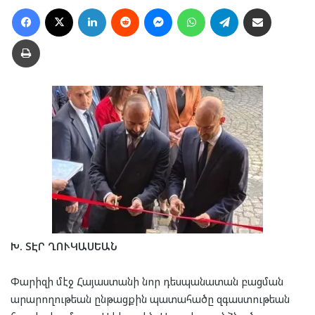
Facebook
X
LinkedIn
Reddit
Messenger
WhatsApp
Telegram
Ուղարկել նամակ
Տպել
Խ. ՏԷՐ ՂՈՒԿԱՍԵԱՆ
Փարիզի մէջ Հայաստանի նոր դեսպանատան բացման
արարողութեան ընթացքին պատահածը զգաստութեան