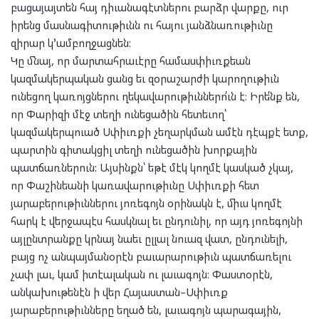
բացայայտեն հայ դիւանագէտներու բարձր վարքը, ուր
իրենց մասնագիտութիւնն ու հայու յանձնառութիւնը
զիրար կ՚ամբողջացնեն։
Կը մնայ, որ մարտահրաւէրը համասփիւռքեան
կազմակերպական ցանց եւ զօրաշարժի կարողութիւն
ունեցող կառոյցներու ղեկավարութիւններո՛ւն է։ Իրե՛նք են,
որ Փարիզի մէջ տեղի ունեցածին հետեւող՝
կազմակերպուած Սփիւռքի չեղարկման ամէն դէպքէ ետք,
պարտին գիտակցիլ տեղի ունեցածին խորքային
պատճառներուն: Այսինքն՝ եթէ մէկ կողմէ կասկած չկայ,
որ Փաշինեանի կառավարութիւնը Սփիւռքի հետ
յարաբերութիւններու յոռեգոյն օրինակն է, միւս կողմէ
հարկ է վերջապէս հասկնալ եւ ընդունիլ, որ այդ յոռեգոյնի
այլընտրանքը կրնայ նաեւ ըլլալ նուազ վատ, ընդունելի,
բայց ոչ անպայմանօրէն բաւարարութիւն պատճառելու
չափ լաւ, կամ իտէալական ու լաւագոյն։ Փաստօրէն,
անկախութենէն ի վեր Հայաստան–Սփիւռք
յարաբերութիւնները եղած են, լաւագոյն պարագային,