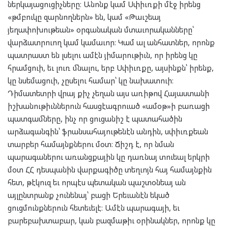
ներկայացուցիչները։ Անոնք կամ Սփիւռքի մէջ իրենց
«թմբուկը զարնողներն» են, կամ «Թաւշեայ
յեղափոխութեան» օրգանական մտաւորականները՝
վարձատրուող կամ կամաւոր։ Կամ ալ անհատներ, որոնք
պատրաստ են լսելու ամէն յիմարութիւն, որ իրենց կը
հրամցուի, եւ լուռ մնալու, երբ Սփիւռքը, այսինքն՝ իրենք,
կը նսեմացուի, չըսելու համար՝ կը նախատուի։
Դիմատետրի վրայ քիչ չեղան այս առիթով Հայաստանի
իշխանութիւններուն հասցէագրուած «ամօթ»ի բառացի
պատգամները, ինչ որ ցուցանիշ է պատահածին
արձագանգին՝ ֆրանսահայութենէն անդին, սփիւռքեան
տարբեր համայնքներու մօտ։ Ճիշդ է, որ նման
պարագաներու առանցքային կը դառնայ տուեալ երկրի
մօտ ՀՀ դեսպանին վարքագիծը տեղւոյն հայ համայնքին
հետ, թէկուզ եւ որպէս պետական պաշտօնեայ ան
այլընտրանք չունենայ՝ բացի Երեւանէն եկած
ցուցմունքներուն հետեւելէ։ Ամէն պարագայի, եւ
բարեբախտաբար, կան բազմաթիւ օրինակներ, որոնք կը