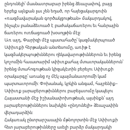
ընդունելի՝ մասնաւորաբար իրենց ձեւաչափով, բայց
երբեք այնքան լաւ չեն եղած, որ հայեցակարգուին
«ռազմավարական գործակցութեան» մակարդակով,
ինչպէս բանաձեւուած է բաժակաճառերու եւ հանրային
ճառերու ուռճացուած խօսոյթին մէջ։
Առ այդ, Փարիզի մէջ պատահածը՝ կազմակերպուած
Սփիւռքի հերթական անտեսումը, առիթ է
կազմակերպութիւններու ղեկավարութիւններուն եւ իրենց
կոչումին հաւատարիմ սփիւռքահայ մտաւորականներուն՝
իրենց մտահոգութեան կիզակէտին բերելու Սփիւռքի
օրակարգը՝ առանց ոչ մէկ պայմանաւորումի կամ
պարտաւորումի: Փոխանակ, կրկին անգամ, հայրենիք–
Սփիւռք յարաբերութիւններու բարելաւումը կապելու
Հայաստանի մէջ իշխանափոխութեան, այսինքն՝ այդ
յարաբերութիւններու նախկին «ընդունելի» ձեւաչափին
վերադարձին։
Հակառակ ընտրարշաւային մթնոլորտին մէջ Սփիւռքի
հետ յարաբերութիւնները աւելի բարձր մակարդակի