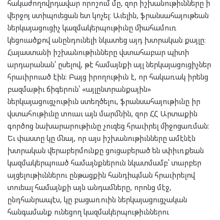
հակաժողովրդավար որոշում մը, զոր իշխանութիւնները ի
վերջոյ ստիպուեցան ետ կոչել։ Աւելին, ֆրանսահայութեան
ներկայացուցիչ կազմակերպութիւնը միահամուռ
կեցուածքով անընդունելի նկատեց այդ խտրական քայլը։
Հայաստանի իշխանութիւնները վստահաբար պիտի
արդարանան՝ ըսելով, թէ համայնքի այլ ներկայացուցիչներ
հրաւիրուած էին։ Բայց իրողութիւն է, որ հակառակ իրենց
բազմաթիւ ճիգերուն՝ «այլընտրանքային»
ներկայացուցչութիւն ստեղծելու, ֆրանսահայութիւնը իր
վստահութիւնը տուաւ այն մարմնին, զոր ՀՀ Արտաքին
գործոց նախարարութիւնը չուզեց հրաւիրել միջոցառման։
Եւ փաստը կը մնայ, որ այս իշխանութիւնները ամէնէն
խտրական վերաբերմունքը ցուցաբերած են սփիւռքեան
կազմակերպուած համայնքներուն նկատմամբ՝ տարբեր
այցելութիւններու ընթացքին հանդիպման հրաւիրելով
տուեալ համայնքի այն անդամները, որոնց մէջ,
ընդհանրապէս, կը բացառուին ներկայացուցչական
հանգամանք ունեցող կազմակերպութիւններու