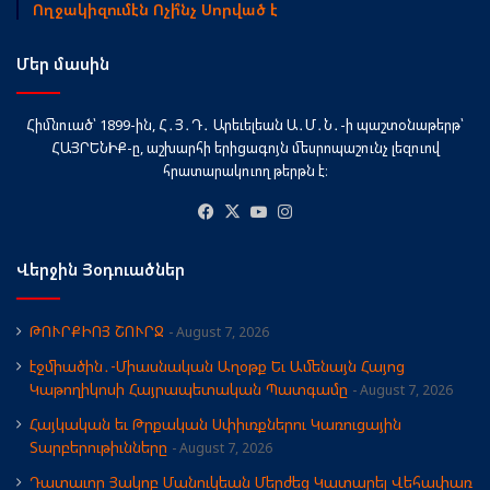
Ողջակիզումէն Ոչի՞նչ Սորված է
Մեր մասին
Հիմնուած՝ 1899-ին, Հ․Յ․Դ․ Արեւելեան Ա․Մ․Ն․-ի պաշտօնաթերթ՝
ՀԱՅՐԵՆԻՔ-ը, աշխարհի երիցագոյն մեսրոպաշունչ լեզուով
հրատարակուող թերթն է։
Facebook
X
YouTube
Instagram
Վերջին Յօդուածներ
ԹՈՒՐՔԻՈՅ ՇՈՒՐՋ
August 7, 2026
էջմիածին․-Միասնական Աղօթք Եւ Ամենայն Հայոց
Կաթողիկոսի Հայրապետական Պատգամը
August 7, 2026
Հայկական եւ Թրքական Սփիւռքներու Կառուցային
Տարբերութիւնները
August 7, 2026
Դատաւոր Յակոբ Մանուկեան Մերժեց Կատարել Վեհափառ