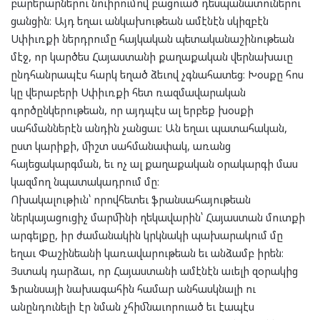
բարերարներու նուիրումով բացուած դեսպանատուներու
ցանցին։ Այդ եղաւ անկախութեան ամէնէն սկիզբէն
Սփիւռքի ներդրումը հայկական պետականաշինութեան
մէջ, որ կարծես Հայաստանի քաղաքական վերնախաւը
ընդհանրապէս հարկ եղած ձեւով չգնահատեց։ Խօսքը հոս
կը վերաբերի Սփիւռքի հետ ռազմավարական
գործընկերութեան, որ այդպէս ալ երբեք խօսքի
սահմաններէն անդին չանցաւ։ Ան եղաւ պատահական,
ըստ կարիքի, միշտ սահմանափակ, առանց
հայեցակարգման, եւ ոչ ալ քաղաքական օրակարգի մաս
կազմող նպատակադրում մը։
Ոխակալութիւն՝ որովհետեւ ֆրանսահայութեան
ներկայացուցիչ մարմինի ղեկավարին՝ Հայաստան մուտքի
արգելքը, իր ժամանակին կրկնակի պախարակում մը
եղաւ Փաշինեանի կառավարութեան եւ անձամբ իրեն։
Յստակ դարձաւ, որ Հայաստանի ամէնէն աւելի զօրակից
Ֆրանսայի նախագահին համար անհասկնալի ու
անընդունելի էր նման չհիմնաւորուած եւ էապէս