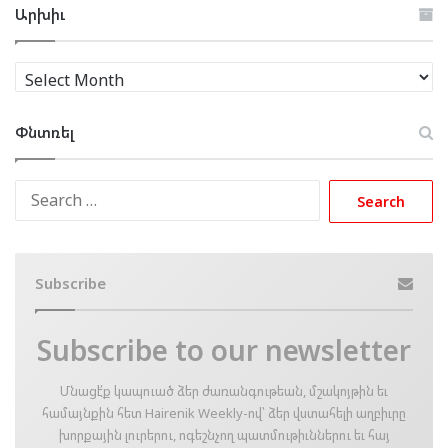
Արխիւ
Արխիւ
Փնտռել
Search
for:
Subscribe
Subscribe to our newsletter
Մնացէ՛ք կապուած ձեր ժառանգութեան, մշակոյթին եւ
համայնքին հետ Hairenik Weekly-ով՝ ձեր վստահելի աղբիւրը
խորքային լուրերու, ոգեշնչող պատմութիւններու եւ հայ