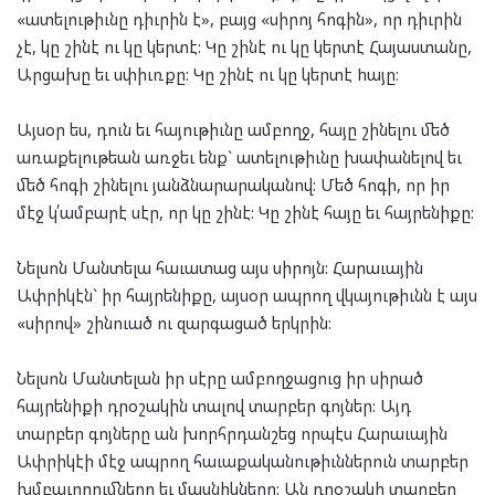
«ատելութիւնը դիւրին է», բայց «սիրոյ հոգին», որ դիւրին
չէ, կը շինէ ու կը կերտէ: Կը շինէ ու կը կերտէ Հայաստանը,
Արցախը եւ սփիւռքը: Կը շինէ ու կը կերտէ hայը:
Այսօր ես, դուն եւ հայութիւնը ամբողջ, հայը շինելու մեծ
առաքելութեան առջեւ ենք` ատելութիւնը խափանելով եւ
մեծ հոգի շինելու յանձնարարականով: Մեծ հոգի, որ իր
մէջ կ՛ամբարէ սէր, որ կը շինէ: Կը շինէ հայը եւ հայրենիքը:
Նելսոն Մանտելա հաւատաց այս սիրոյն: Հարաւային
Ափրիկէն` իր հայրենիքը, այսօր ապրող վկայութիւնն է այս
«սիրով» շինուած ու զարգացած երկրին:
Նելսոն Մանտելան իր սէրը ամբողջացուց իր սիրած
հայրենիքի դրօշակին տալով տարբեր գոյներ: Այդ
տարբեր գոյները ան խորհրդանշեց որպէս Հարաւային
Ափրիկէի մէջ ապրող հաւաքականութիւններուն տարբեր
խմբաւորումները եւ մասնիկները: Ան դրօշակի տարբեր