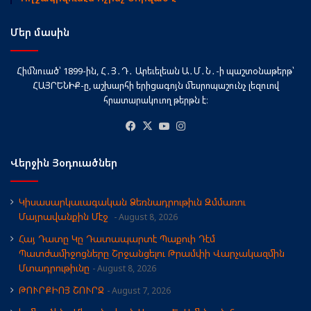
Մեր մասին
Հիմնուած՝ 1899-ին, Հ․Յ․Դ․ Արեւելեան Ա․Մ․Ն․-ի պաշտօնաթերթ՝
ՀԱՅՐԵՆԻՔ-ը, աշխարհի երիցագոյն մեսրոպաշունչ լեզուով
հրատարակուող թերթն է։
Facebook
X
YouTube
Instagram
Վերջին Յօդուածներ
Կիսասարկաւագական Ձեռնադրութիւն Զմմառու
Մայրավանքին Մէջ
August 8, 2026
Հայ Դատը Կը Դատապարտէ Պաքուի Դէմ
Պատժամիջոցները Շրջանցելու Թրամփի Վարչակազմին
Մտադրութիւնը
August 8, 2026
ԹՈՒՐՔԻՈՅ ՇՈՒՐՋ
August 7, 2026