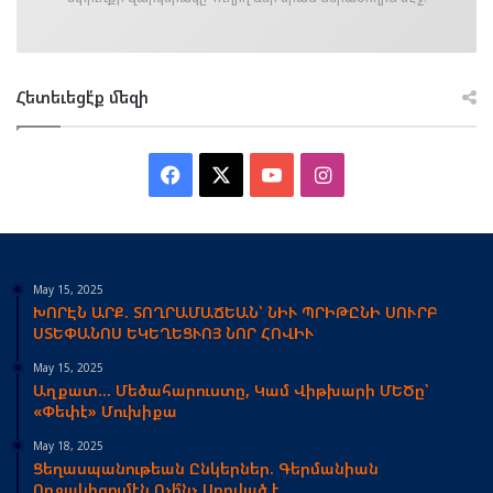
Հետեւեցէ՛ք մեզի
Facebook
X
YouTube
Instagram
May 15, 2025
ԽՈՐԷՆ ԱՐՔ. ՏՈՂՐԱՄԱՃԵԱՆ՝ ՆԻՒ ՊՐԻԹԸՆԻ ՍՈՒՐԲ
ՍՏԵՓԱՆՈՍ ԵԿԵՂԵՑՒՈՅ ՆՈՐ ՀՈՎԻՒ
May 15, 2025
Աղքատ… Մեծահարուստը, Կամ Վիթխարի ՄԵԾը՝
«Փեփէ» Մուխիքա
May 18, 2025
Ցեղասպանութեան Ընկերներ. Գերմանիան
Ողջակիզումէն Ոչի՞նչ Սորված է