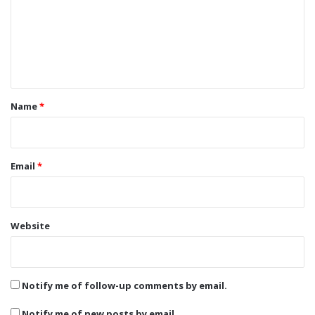
m
e
n
t
*
Name
*
Email
*
Website
Notify me of follow-up comments by email.
Notify me of new posts by email.