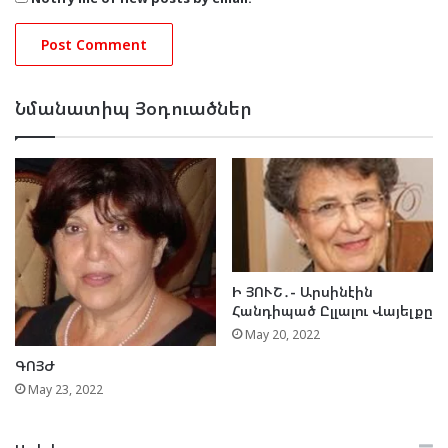
Նմանատիպ Յօդուածներ
Ի ՅՈՒՇ․- Արսինէին
Հանդիպած Ըլլալու Վայելքը
May 20, 2022
ԳՈՅԺ
May 23, 2022