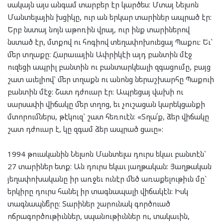
սակայն այս անգամ տարբեր էր կարծես: Մտայ Նելսոն
Մանտելային խցիկը, ուր ան երկար տարիներ ապրած էր:
Երբ նստայ նոյն աթոռին վրայ, ուր ինք տարիներով
նստած էր, մտքով ու հոգիով տեղափոխուեցայ Պաքու: Եւ`
մեր տղաքը: Հարաւային Ափրիկէի այդ բանտին մէջ
ուզեցի ապրիլ բանտին ու բանտարկեալի զգացումը, բայց
շատ աւելիով` մեր տղաքն ու անոնց ներաշխարհը Պաքուի
բանտին մէջ: Շատ դժուար էր: Ապրեցայ վախի ու
սարսափի վիճակը մեր տղոց, եւ չուշացան կարեկցանքի
մտորումներս, թէկուզ` շատ հեռուէն: «Տղա՛ք, ձեր վիճակը
շատ դժուար է, կը զգամ ձեր ապրած ցաւը»:
1994 թուականին Նելսոն Մանտելա դուրս եկաւ բանտէն`
27 տարիներ ետք: Ան դուրս եկաւ յաղթական: Յաղթական
յեղափոխականը իր առջեւ ունէր մեծ առաքելութիւն մը`
երկիրը դուրս հանել իր տագնապալի վիճակէն: Իսկ
տագնապնե՞րը: Տարիներ շարունակ գործուած
ոճրագործութիւններ, սպանութիւններ ու, տակաւին,