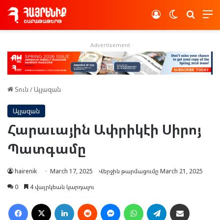
Log In
Switch skin
Որոնե
Advertisement
Տուն
/
Այլազան
Այլազան
Հարաւային Ափրիկէի Սիրոյ
Պատգամը
hairenik
March 17, 2025
Վերջին թարմացումը March 21, 2025
0
4 վայրկեան կարդալու
Facebook
X
LinkedIn
Reddit
Messenger
WhatsApp
Telegram
Ուղարկել նամակ