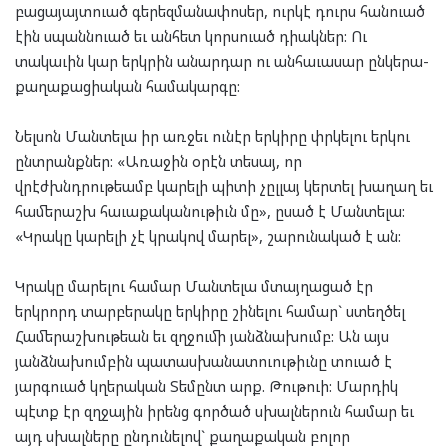
բացայայտուած գերեզմանափոսեր, ուրկէ դուրս հանուած
էին սպաննուած եւ անհետ կորսուած դիակներ: Ու
տակաւին կար երկրին անարդար ու անհաւասար ընկերա-
քաղաքացիական համակարգը:
Նելսոն Մանտելա իր առջեւ ունէր երկիրը փրկելու երկու
ընտրանքներ: «Առաջին օրէն տեսայ, որ
վրէժխնդրութեամբ կարելի պիտի չըլլայ կերտել խաղաղ եւ
համերաշխ հաւաքականութիւն մը», ըսած է Մանտելա:
«Կրակը կարելի չէ կրակով մարել», շարունակած է ան:
Կրակը մարելու համար Մանտելա մտայղացած էր
երկրորդ տարբերակը երկիրը շինելու համար` ստեղծել
Համերաշխութեան եւ զղջումի յանձնախումբ: Ան այս
յանձնախումբին պատասխանատուութիւնը տուած է
յարգուած կղերական Տեմընտ արք. Թութուի: Մարդիկ
պէտք էր զղջային իրենց գործած սխալներուն համար եւ
այդ սխալները ընդունելով` քաղաքական բոլոր