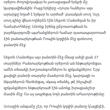
օրերու ժողովրդավար եւ յառաջացած երկրի մը
կարգավիճակին: Բայց երկիրը «դուրս հանելու» այս
արարքը եղած է երկար եւ արժած` բաւական սուղ: Այդ
սուղ գինը վճառողներէն էին Նելսոն Մանտելան եւ իր
համախոհները: Անոնք իրենց ըմբոստութեան եւ
բարեկարգումի պահանջներուն համար դատապարտուած
էին բանտարկութեան Ռոպին կղզիին մէջ գտնուող
բանտին մէջ:
Նելսոն Մանտելա այս բանտին մէջ մնաց աւելի քան 27
տարիներ: Բանտարկութեան օրերուն ան ենթարկուեցաւ
ամէն տեսակի խոշտանգումներու եւ զրկանքներու: Երբ
քալեցի բանտի տարբեր մասերուն մէջ, կարդացի ու
նկարներուն հետեւեցայ, սկսայ տեսնել, թէ ինչպիսի՛
զրկանքներու ենթարկուած էին անոնք իւրաքանչիւր
մասին մէջ: Ես ալ ապրեցայ նոյն բանտին ահաւորութիւնը:
Առաջին անգամը չէր, որ Ռոպին կղզիի բանտը կ՛այցելէի,