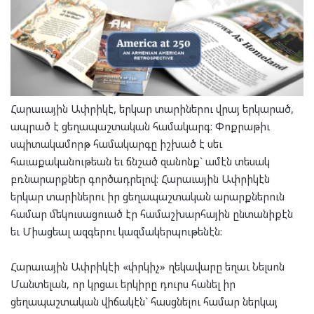
Հարաւային Ափրիկէ, երկար տարիներու վրայ երկարած,
ապրած է ցեղապաշտական համակարգ: Փոքրաթիւ
սպիտակամորթ համակարգը իշխած է սեւ
հաւաքականութեան եւ ճնշած զանոնք` ամէն տեսակ
բռնարարքներ գործադրելով: Հարաւային Ափրիկէն
երկար տարիներու իր ցեղապաշտական արարքներուն
համար մեկուսացուած էր համաշխարհային ընտանիքէն
եւ Միացեալ ազգերու կազմակերպութենէն:
Հարաւային Ափրիկէի «փրկիչ» ղեկավարը եղաւ Նելսոն
Մանտելան, որ կրցաւ երկիրը դուրս հանել իր
ցեղապաշտական վիճակէն` հասցնելու համար ներկայ