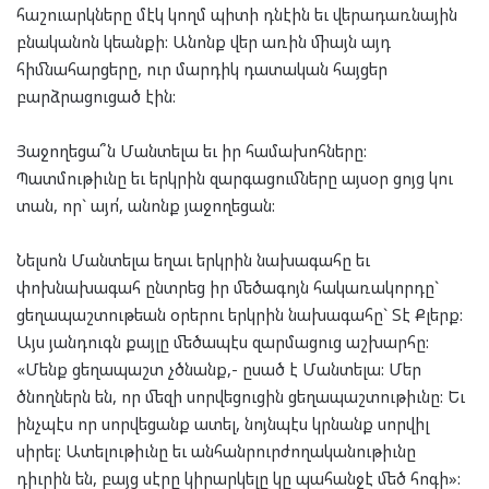
հաշուարկները մէկ կողմ պիտի դնէին եւ վերադառնային
բնականոն կեանքի: Անոնք վեր առին միայն այդ
հիմնահարցերը, ուր մարդիկ դատական հայցեր
բարձրացուցած էին:
Յաջողեցա՞ն Մանտելա եւ իր համախոհները:
Պատմութիւնը եւ երկրին զարգացումները այսօր ցոյց կու
տան, որ` այո՛, անոնք յաջողեցան:
Նելսոն Մանտելա եղաւ երկրին նախագահը եւ
փոխնախագահ ընտրեց իր մեծագոյն հակառակորդը`
ցեղապաշտութեան օրերու երկրին նախագահը` Տէ Քլերք:
Այս յանդուգն քայլը մեծապէս զարմացուց աշխարհը:
«Մենք ցեղապաշտ չծնանք,- ըսած է Մանտելա: Մեր
ծնողներն են, որ մեզի սորվեցուցին ցեղապաշտութիւնը: Եւ
ինչպէս որ սորվեցանք ատել, նոյնպէս կրնանք սորվիլ
սիրել: Ատելութիւնը եւ անհանրուրժողականութիւնը
դիւրին են, բայց սէրը կիրարկելը կը պահանջէ մեծ հոգի»: