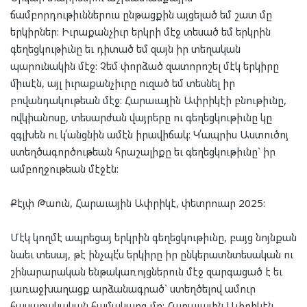
ճամբորդութիւններուս ընթացքին այցելած եմ շատ մը
երկիրներ: Իւրաքանչիւր երկրի մէջ տեսած եմ երկրին
գեղեցկութիւնը եւ դիտած եմ զայն իր տեղական
պարունակին մէջ: Չեմ փորձած զատորոշել մէկ երկիրը
միւսէն, այլ իւրաքանչիւրը ուզած եմ տեսնել իր
բովանդակութեան մէջ: Հարաւային Ափրիկէի բնութիւնը,
ովկիանոսը, տեսարժան վայրերը ու գեղեցկութիւնը կը
զգլխեն ու կ՛անցնին ամէն իրավիճակ: Կ՛ապրիս Աստուծոյ
ստեղծագործութեան հրաշալիքը եւ գեղեցկութիւնը` իր
ամբողջութեան մէջէն:
Քէյփ Թաուն, Հարաւային Ափրիկէ, փետրուար 2025:
Մէկ կողմէ ապրեցայ երկրին գեղեցկութիւնը, բայց նոյնքան
նաեւ տեսայ, թէ ինչպէ՛ս երկիրը իր ընկերատնտեսական ու
շինարարական ենթակառոյցներուն մէջ զարգացած է եւ
յառաջխաղացք արձանագրած` ստեղծելով ամուր
հասարակական համակարգ մը: Հարաւային Ափրիկէն