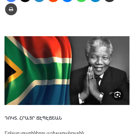
Տպել
ԴՈԿՏ. ՀՐԱՅՐ ՃԷՊԷՃԵԱՆ
Երկար տարիներու աշխատանքային