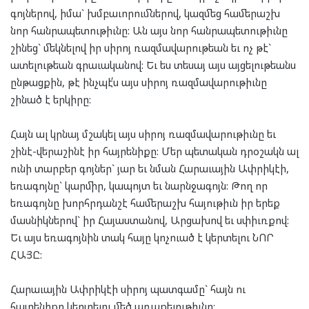
գոյներով, իմա` խմբաւորումներով, կազմեց համերաշխ
նոր հանրապետութիւնը: Ան այս նոր հանրապետութիւնը
շինեց` մեկնելով իր սիրոյ ռազմավարութեան եւ ոչ թէ`
ատելութեան գրաւականով: Եւ ես տեսայ այս այցելութեանս
ընթացքին, թէ ինչպէ՛ս այս սիրոյ ռազմավարութիւնը
շինած է երկիրը:
Հայն ալ կրնայ մշակել այս սիրոյ ռազմավարութիւնը եւ
շինէ-վերաշինէ իր հայրենիքը: Մեր պետական դրօշակն ալ
ունի տարբեր գոյներ` յար եւ նման Հարաւային Ափրիկէի,
եռագոյնը` կարմիր, կապոյտ եւ նարնջագոյն: Թող որ
եռագոյնը խորհրդանշէ համերաշխ հայութիւն իր երեք
մասնիկներով` իր Հայաստանով, Արցախով եւ սփիւռքով:
Եւ այս եռագոյնին տակ հայը կոչուած է կերտելու ՆՈՐ
ՀԱՅԸ:
Հարաւային Ափրիկէի սիրոյ պատգամը` հայն ու
հայրենիքը կերտելու մեծ առաքելութիւնը: