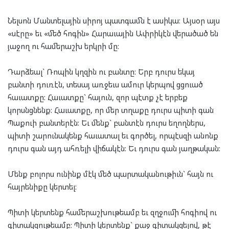
Նելսոն Մանտելային սիրոյ պատգամն է ասիկա: Այսօր այս
«սէրը» եւ «մեծ հոգին» Հարաւային Ափրիկէն վերածած են
յաջող ու համերաշխ երկրի մը:
Դարձեալ` Ռոպին կղզին ու բանտը: Երբ դուրս եկայ
բանտի դուռէն, տեսայ առջեւս ամուր կերպով ցցուած
հաւատքը: Հաւատքը` հայուն, զոր պէտք չէ երբեք
կորսնցնենք: Հաւատքը, որ մեր տղաքը դուրս պիտի գան
Պաքուի բանտերէն: Եւ մենք` բանտէն դուրս եղողներս,
պիտի շարունակենք հաւատալ եւ գործել, որպէսզի անոնք
դուրս գան այդ ահռելի վիճակէն: Եւ դուրս գան յաղթական:
Մենք բոլորս ունինք մէկ մեծ պարտականութիւն` հայն ու
հայրենիքը կերտել:
Պիտի կերտենք համերաշխութեամբ եւ զղջումի հոգիով ու
գիտակցութեամբ: Պիտի կերտենք` քաջ գիտակցելով, թէ