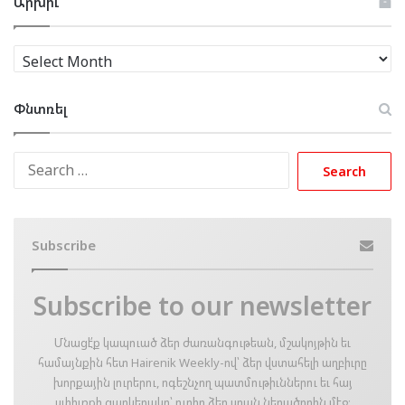
Արխիւ
Արխիւ
Փնտռել
Search
for:
Subscribe
Subscribe to our newsletter
Մնացէ՛ք կապուած ձեր ժառանգութեան, մշակոյթին եւ
համայնքին հետ Hairenik Weekly-ով՝ ձեր վստահելի աղբիւրը
խորքային լուրերու, ոգեշնչող պատմութիւններու եւ հայ
սփիւռքի զարկերակը՝ ուղիղ ձեր սրան ներածողին մէջ։