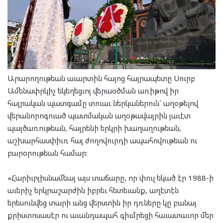
Արարողութեան աւարտին հայոց հայրապետը Սուրբ
Ամենափրկիչ եկեղեցւոյ վերաօծման առիթով իր
հայրական պատգամը տուաւ ներկաներուն` աղօթելով
վերանորոգուած պատմական աղօթավայրին յաւէտ
պայծառութեան, հայրենի երկրի խաղաղութեան,
աշխարհասփիւռ հայ ժողովուրդի ապահովութեան ու
բարօրութեան համար:
«Հարիւրյիսնամեայ այս տաճարը, որ փուլ եկած էր 1988-ի
աւերիչ երկրաշարժին իբրեւ հետեւանք, աղէտէն
երեսունվեց տարի անց վերստին իր դռները կը բանայ
քրիստոսասէր ու աւանդապահ գիւմրեցի հաւատաւոր մեր