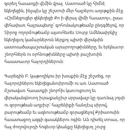
զօրեղ հաւատքի վէմին վրայ Աստուած կը հիմնէ
եկեղեցին, ինչպէս կը շեշտուի մեր հայրերու աղօթքին մէջ.
«Հիմնեցուցեր զեկեղեցի Քո ի վերայ վիմի հաւատոյ», ըսաւ
վեհափառ հայրապետը` գոհունակութեամբ ընդգծելով, որ
Տիրոջ ողորմութեամբ այսուհետեւ Սուրբ Ամենափրկիչ
եկեղեցւոյ կամարներուն ներքոյ պիտի վերսկսին
աստուածապաշտական արարողութիւնները, եւ երկնաւոր
շնորհներն ու օրհնութիւնները պիտի բաշխուին
հաւատաւոր հայորդիներուն:
Գարեգին Բ. կաթողիկոս իր խօսքին մէջ շեշտեց, որ
հայորդիներու եկեղեցանուիրումի ու առ Աստուած
մշտավառ հաւատքի շնորհիւ կառուցուող եւ
վերականգնուող իւրաքանչիւր սրբավայր կը դառնայ յոյսի
ու զօրութեան աղբիւր` հայրենիքի հանդէպ սիրով,
բարութեամբ եւ ազնուութեամբ զօրացնելով Քրիստոսին
հաւատացող ազգի զաւակներու ոգին: Ան դիտել տուաւ, որ
հայ ժողովուրդի հոգեւոր կեանքը եկեղեցւոյ շուրջ