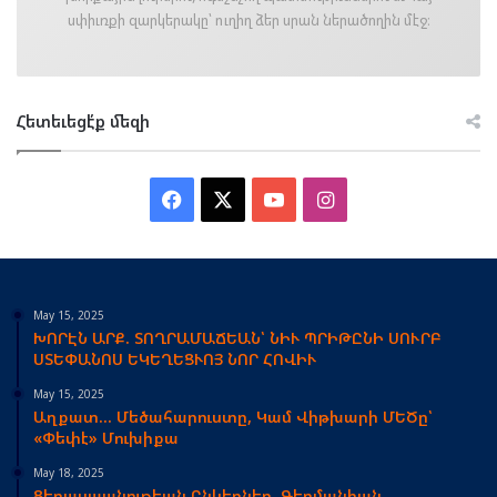
սփիւռքի զարկերակը՝ ուղիղ ձեր սրան ներածողին մէջ։
Հետեւեցէ՛ք մեզի
Facebook
X
YouTube
Instagram
May 15, 2025
ԽՈՐԷՆ ԱՐՔ. ՏՈՂՐԱՄԱՃԵԱՆ՝ ՆԻՒ ՊՐԻԹԸՆԻ ՍՈՒՐԲ
ՍՏԵՓԱՆՈՍ ԵԿԵՂԵՑՒՈՅ ՆՈՐ ՀՈՎԻՒ
May 15, 2025
Աղքատ… Մեծահարուստը, Կամ Վիթխարի ՄԵԾը՝
«Փեփէ» Մուխիքա
May 18, 2025
Ցեղասպանութեան Ընկերներ. Գերմանիան