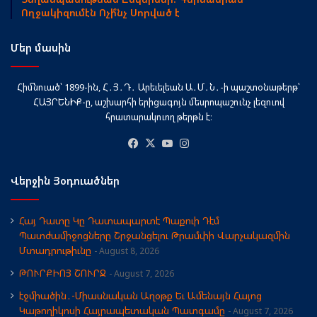
Ողջակիզումէն Ոչի՞նչ Սորված է
Մեր մասին
Հիմնուած՝ 1899-ին, Հ․Յ․Դ․ Արեւելեան Ա․Մ․Ն․-ի պաշտօնաթերթ՝
ՀԱՅՐԵՆԻՔ-ը, աշխարհի երիցագոյն մեսրոպաշունչ լեզուով
հրատարակուող թերթն է։
Facebook
X
YouTube
Instagram
Վերջին Յօդուածներ
Հայ Դատը Կը Դատապարտէ Պաքուի Դէմ
Պատժամիջոցները Շրջանցելու Թրամփի Վարչակազմին
Մտադրութիւնը
August 8, 2026
ԹՈՒՐՔԻՈՅ ՇՈՒՐՋ
August 7, 2026
էջմիածին․-Միասնական Աղօթք Եւ Ամենայն Հայոց
Կաթողիկոսի Հայրապետական Պատգամը
August 7, 2026