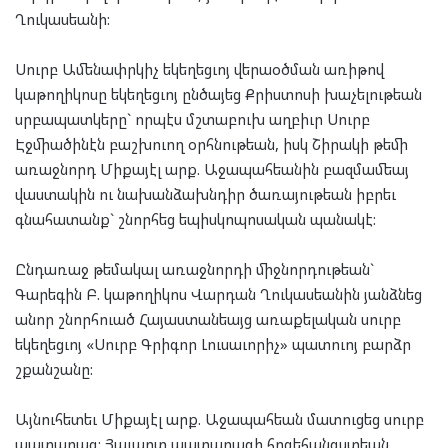
Ղուկասեանի:
Սուրբ Ամենափրկիչ եկեղեցւոյ վերաօծման առիթով
կաթողիկոսը եկեղեցւոյ ընծայեց Քրիստոսի խաչելութեան
սրբապատկերը` որպէս մշտաբուխ աղբիւր Սուրբ
Էջմիածինէն բաշխուող օրհնութեան, իսկ Շիրակի թեմի
առաջնորդ Միքայէլ արք. Աջապահեանին բազմամեայ
վաստակին ու նախանձախնդիր ծառայութեան իբրեւ
գնահատանք` շնորհեց եպիսկոպոսական պանակէ:
Ընդառաջ թեմակալ առաջնորդի միջնորդութեան`
Գարեգին Բ. կաթողիկոս Վարդան Ղուկասեանին յանձնեց
անոր շնորհուած Հայաստանեայց առաքելական սուրբ
եկեղեցւոյ «Սուրբ Գրիգոր Լուսաւորիչ» պատուոյ բարձր
շքանշանը:
Այնուհետեւ Միքայէլ արք. Աջապահեան մատուցեց սուրբ
պատարագ: Յաւարտ պատարագի հոգեհանգստեան