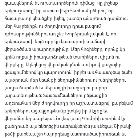
զաւակներուն եւ ուխտաւորներուն դիմաց: Կը յիշենք
երկրաշարժը` իր սարսափելի հետեւանքներով, որ
հազարաւոր կեանքեր խլեց, շատեր անօթեւան դարձուց,
մեր հայրենիքն ու ժողովուրդը դրաւ բազում
դժուարութիւններու առջեւ: Խորհրդանշական է, որ
երկրաշարժի նոյն օրը կը կատարուի տաճարի
վերաօծման արարողութիւնը: Մեր հոգիները, որոնք կը
կրեն ողբալի իրադարձութեան տարիներու վիշտն ու
վէրքերը, եկեղեցւոյ վերականգման առիթով քաջալեր
զգացումներով կը պարուրուին` իբրեւ առհաւատչեայ նաեւ
այսօրուան մեր կեանքի նեղութիւններու ու խնդիրներու
յաղթահարման եւ մեր ազգի խաղաղ ու բարօր
յարատեւութեան: Տասնամեակներու ընթացքին
աղէտահար մեր ժողովուրդը իր աշխատանքով, բարեկամ
երկիրներու աջակցութեամբ շտկեց իր մէջքը եւ
վերածնունդ ապրեցաւ: Նոյնպէս ալ Գիւմրիի սրտին մէջ
քանդուած այս եկեղեցին աւերակներէն յառնեցաւ Շիրակի
թեմի բարեպաշտ հայորդեաց աստուածասիրութեան եւ