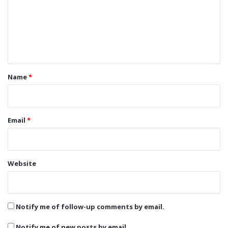
m
e
n
t
*
Name
*
Email
*
Website
Notify me of follow-up comments by email.
Notify me of new posts by email.