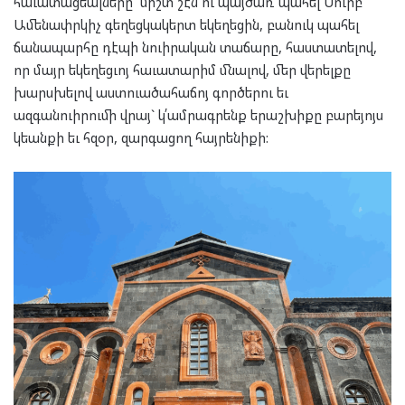
հաւատացեալները` միշտ շէն ու պայծառ պահել Սուրբ
Ամենափրկիչ գեղեցկակերտ եկեղեցին, բանուկ պահել
ճանապարհը դէպի նուիրական տաճարը, հաստատելով,
որ մայր եկեղեցւոյ հաւատարիմ մնալով, մեր վերելքը
խարսխելով աստուածահաճոյ գործերու եւ
ազգանուիրումի վրայ` կ՛ամրագրենք երաշխիքը բարեյոյս
կեանքի եւ հզօր, զարգացող հայրենիքի: