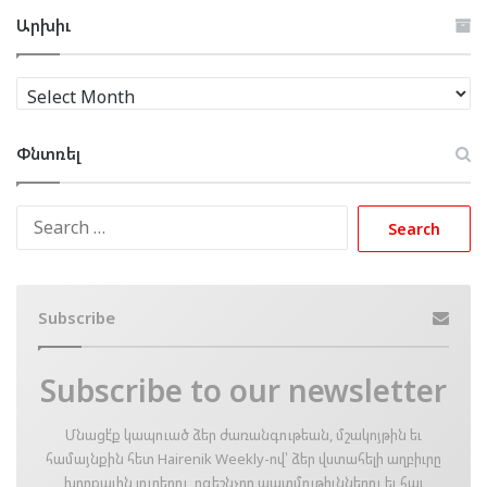
Արխիւ
Արխիւ
Փնտռել
Search
for:
Subscribe
Subscribe to our newsletter
Մնացէ՛ք կապուած ձեր ժառանգութեան, մշակոյթին եւ
համայնքին հետ Hairenik Weekly-ով՝ ձեր վստահելի աղբիւրը
խորքային լուրերու, ոգեշնչող պատմութիւններու եւ հայ