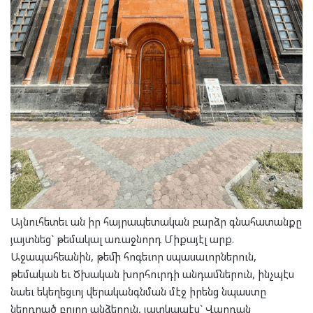
Այնուհետեւ ան իր հայրապետական բարձր գնահատանքը
յայտնեց` թեմակալ առաջնորդ Միքայէլ արք.
Աջապահեանին, թեմի հոգեւոր սպասաւորներուն,
թեմական եւ Ծխական խորհուրդի անդամներուն, ինչպէս
նաեւ եկեղեցւոյ վերականգնման մէջ իրենց նպաստը
ներդրած բոլոր անձերուն, յատկապէս` Վարդան