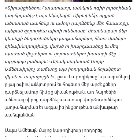
«
Շիրակցիներու հաւատաւոր, աննկուն ոգիի իւրօրինակ
խորհրդանիշ է այս եկեղեցին: Սիրելինե՛ր, որքան
անսասան պահենք ու ամուր դարձնենք մեր հաւատքը,
այնքան զօրութիւն պիտի ունենանք` միասնաբար մեր
կեանքի նեղութիւնները յաղթահարելու, հեռու վանելու
քինախնդրութիւնը, վախն ու խարդաւանքը եւ մեզ
պատած վիշտերու ու կորուստներու խաւարի մէջ
արշալոյս բանալու: Վերականգնուած Սուրբ
Ամենափրկիչ տաճարը այս իրողութեան հոյակերտ
վկան ու ապացոյցն է
», ըսաւ կաթողիկոսը` պատգամելով
ըլլալ ոգիով անկոտրում եւ հոգեւոր մեր արժէքները
դարձնել ամուր հիմքը միասնութեան, առ հայրենին
աննուազ սիրոյ, դարձնել պատուար փորձութիւններու
յաղթահարման եւ ազգային ինքնութեան անխաթար
պահպանման:
Ապա Ամենայն Հայոց կաթողիկոսը յորդորեց