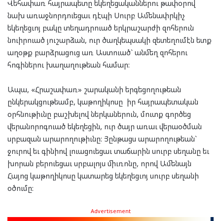
Վեհափառ հայրապետը եկեղեցականներու թափօրով
նախ առաջնորդուեցաւ դէպի Սուրբ Ամենափրկիչ
եկեղեցւոյ բակը տեղադրուած երկրաշարժի զոհերուն
նուիրուած յուշարձան, ուր ծաղկեպսակի զետեղումէն ետք
աղօթք բարձրացուց առ Աստուած` անմեղ զոհերու
հոգիներու խաղաղութեան համար:
Ապա, «Հրաշափառ» շարականի երգեցողութեան
ընկերակցութեամբ, կաթողիկոսը իր հայրապետական
օրհնութիւնը բաշխելով ներկաներուն, մուտք գործեց
վերանորոգուած եկեղեցին, ուր ծայր առաւ վերաօծման
սրբազան արարողութիւնը: Յընթացս արարողութեան`
ջուրով եւ գինիով լուացուեցաւ տաճարին սուրբ սեղանը եւ
խորան բերուեցաւ սրբալոյս միւռոնը, որով Ամենայն
Հայոց կաթողիկոսը կատարեց եկեղեցւոյ սուրբ սեղանի
օծումը:
Advertisement