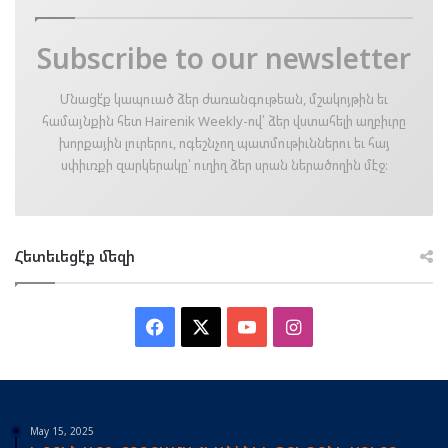
Subscribe to our newsletter
Մնացէ՛ք կապուած ձեր ժառանգութեան, մշակոյթին եւ
համայնքին հետ Hairenik Weekly-ով՝ ձեր վստահելի աղբիւրը
խորքային լուրերու, ոգեշնչող պատմութիւններու եւ հայ
սփիւռքի զարկերակը՝ ուղիղ ձեր սրան ներածողին մէջ։
Հետեւեցէ՛ք մեզի
Facebook
X
YouTube
Instagram
May 15, 2025