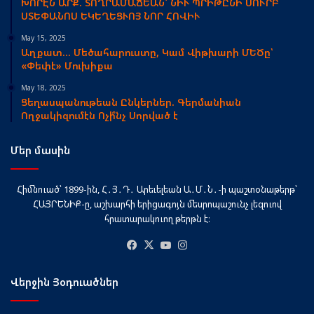
ԽՈՐԷՆ ԱՐՔ. ՏՈՂՐԱՄԱՃԵԱՆ՝ ՆԻՒ ՊՐԻԹԸՆԻ ՍՈՒՐԲ
ՍՏԵՓԱՆՈՍ ԵԿԵՂԵՑՒՈՅ ՆՈՐ ՀՈՎԻՒ
May 15, 2025
Աղքատ… Մեծահարուստը, Կամ Վիթխարի ՄԵԾը՝
«Փեփէ» Մուխիքա
May 18, 2025
Ցեղասպանութեան Ընկերներ. Գերմանիան
Ողջակիզումէն Ոչի՞նչ Սորված է
Մեր մասին
Հիմնուած՝ 1899-ին, Հ․Յ․Դ․ Արեւելեան Ա․Մ․Ն․-ի պաշտօնաթերթ՝
ՀԱՅՐԵՆԻՔ-ը, աշխարհի երիցագոյն մեսրոպաշունչ լեզուով
հրատարակուող թերթն է։
Facebook
X
YouTube
Instagram
Վերջին Յօդուածներ