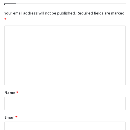
Your email address will not be published.
Required fields are marked
*
C
o
m
m
e
n
t
*
Name
*
Email
*