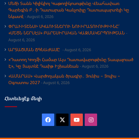
Մեծի Տանն Կիլիկիոյ Կաթողիկոսութիւնը Վեահափառ
Գարեգին Բ․-ի Դատարան Կանչուիլը Դատապարտելի Կը
Նկատէ
August 6, 2026
ՓՐԱՒԻՏԵՆՍԻ ՍԿԱՈՒՏՆԵՐՈՒ ՆՈՒԻՐԱՏՈՒՈՒԹԻՒՆԸ՝
«ՄԵԾՆ ՆԵՐՍԷՍ» ԲԱՐԵՍԻՐԱԿԱՆ ԿԱԶՄԱԿԵՐՊՈՒԹԵԱՆ
August 6, 2026
ԱՐՏԱԾՄԱՆ ՃԳՆԱԺԱՄԸ
August 6, 2026
«Դատող Կողմի Համար Այս Դատավարութիւնը Տապալուած
Է», Կը Յայտնէ Դաւիթ Իշխանեան
August 6, 2026
«ԱՄԱՐԱՍ» Վարժողական ծրագիր․ Յունիս – Յուլիս –
Օգոստոս 2027
August 6, 2026
Հետեւեցէ՛ք մեզի
Facebook
X
YouTube
Instagram