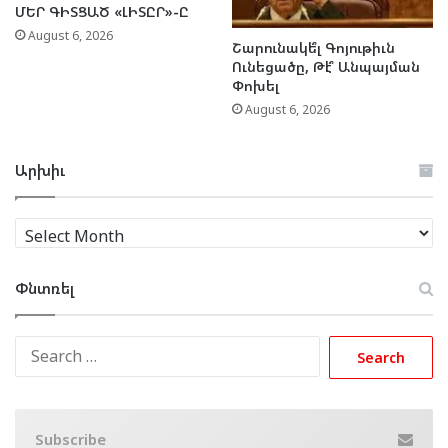
ՄԵՐ ԳԻՏՑԱԾ «ԼԻՏԸՐ»-Ը
August 6, 2026
Շարունակե՞լ Գոյութիւն
Ունեցածը, Թէ՞ Անպայման
Փոխել
August 6, 2026
Արխիւ
Արխիւ
Փնտռել
Search
for:
Subscribe