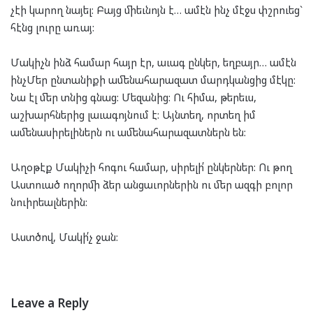
չէի կարող նայել: Բայց միեւնոյն է… ամէն ինչ մէջս փշրուեց`
հէնց լուրը առայ:
Մակիչն ինձ համար հայր էր, աւագ ընկեր, եղբայր… ամէն
ինչՄեր ընտանիքի ամենահարազատ մարդկանցից մէկը:
Նա էլ մեր տնից գնաց: Մեզանից: Ու հիմա, թերեւս,
աշխարհներից լաւագոյնում է: Այնտեղ, որտեղ իմ
ամենասիրելիներն ու ամենահարազատներն են:
Աղօթէք Մակիչի հոգու համար, սիրելի՛ ընկերներ: Ու թող
Աստուած ողորմի ձեր անցաւորներին ու մեր ազգի բոլոր
նուիրեալներին:
Աստծով, Մակի՛չ ջան:
Leave a Reply