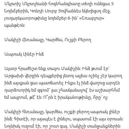
Մկրտիչ Մկրտչեանի հոգեհանգիստը տեղի ունեցաւ 5
Նոյեմբերին, Կոնդի Սուրբ Յովհաննէս եկեղեցւոյ մէջ,
յուղարկաւորութիւնը նոյեմբեր 6-ին` «Եռաբլուր»
պանթէոն:
Մակիչի Հեռանալը, Կարծես, Ուշքի Բերող
Ապտակ Լինէր Ինձ
Այսօր հրաժեշտ ենք տալու Մակիչին: Ինձ թւում էր`
Արցախի վերջին դէպքերից յետոյ այլեւս ոչինչ չէր կարող
ինձ այսքան ցաւ պատճառել: Ինքս էլ ինձ վաղուց արդէն
դարձուորիկ եմ զգում` լաւ չհասկանալով` էս աշխարհո՞ւմ
եմ ապրում, թէ՞ էն: Ո՞րն է իրականութիւնը, ո՞րը` ոչ:
Մակիչի հեռանալը, կարծես, ուշքի բերող ապտակ լինէր
ինձ: Գիտէի, որ այսպէս է լինելու, սպասում էի այս օրուան:
Նոյնիսկ ուզում էի, որ շուտ գայ. Մակիչի տանջանքներին