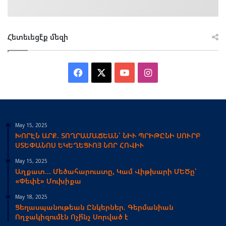
Հետեւեցէ՛ք մեզի
Facebook
X
YouTube
Instagram
May 15, 2025
ԽՈՐԷՆ ԱՐՔ. ՏՈՂՐԱՄԱՃԵԱՆ՝ ՆԻՒ ՊՐԻԹԸՆԻ ՍՈՒՐԲ
ՍՏԵՓԱՆՈՍ ԵԿԵՂԵՑՒՈՅ ՆՈՐ ՀՈՎԻՒ
May 15, 2025
Աղքատ… Մեծահարուստը, Կամ Վիթխարի ՄԵԾը՝
«Փեփէ» Մուխիքա
May 18, 2025
Ցեղասպանութեան Ընկերներ. Գերմանիան
Ողջակիզումէն Ոչի՞նչ Սորված է