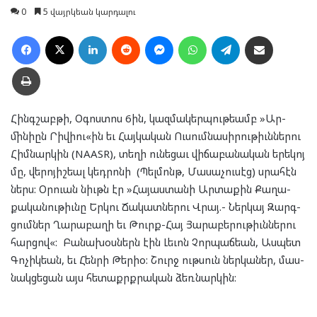
0
5 վայրկեան կարդալու
Facebook
X
LinkedIn
Reddit
Messenger
WhatsApp
Telegram
Ուղարկել նամակ
Տպել
Հինգ­շաբ­թի, Օգոս­տոս 6ին, կազ­մա­կեր­պու­թեամբ »Ար­
մինի­ըն Րի­վիու«ին եւ Հայ­կա­կան Ու­սում­նա­սի­րու­թիւն­նե­րու
Հիմ­նար­կին (NAASR), տե­ղի ու­նե­ցաւ վի­ճա­բա­նա­կան երե­կոյ
մը, վե­րո­յիշ­եալ կեդրո­նի (Պել­մոնթ, Մա­սա­չու­սէց) սրա­հէն
ներս: Օր­ուան նիւթն էր »Հա­յաս­տա­նի Ար­տա­քին Քա­ղա­
քա­կա­նու­թիւնը Եր­կու Ճա­կատ­նե­րու Վրայ.- Ներ­կայ Զարգ­
ցում­ներ Ղա­րա­բա­ղի եւ Թուրք-Հայ Յա­րա­բե­րու­թիւն­նե­րու
հարցով«: Բա­նա­խօս­ներն էին Լե­ւոն Չոր­պաճ­եան, Աս­պետ
Գո­չիկ­եան, եւ Հեն­րի Թերիօ: Շուրջ ութ­սուն ներ­կա­ներ, մաս­
նակ­ցե­ցան այս հե­տաքրք­րա­կան ձեռ­նար­կին: