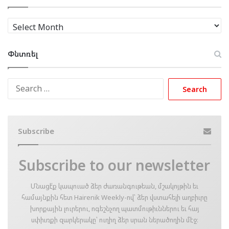
Արխիւ
Փնտռել
Search
for:
Subscribe
Subscribe to our newsletter
Մնացէ՛ք կապուած ձեր ժառանգութեան, մշակոյթին եւ
համայնքին հետ Hairenik Weekly-ով՝ ձեր վստահելի աղբիւրը
խորքային լուրերու, ոգեշնչող պատմութիւններու եւ հայ
սփիւռքի զարկերակը՝ ուղիղ ձեր սրան ներածողին մէջ։