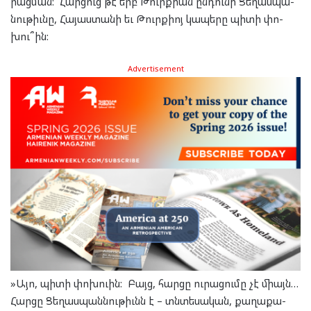
րաց­ման: Հար­ցուց թէ երբ Թուրք­ի­ան ըն­դու­նի Ցե­ղաս­պա­
նու­թիւնը, Հա­յաս­տա­նի եւ Թուրք­իոյ կա­պե­րը պի­տի փո­
խու­՞ին:
Advertisement
»Այո, պի­տի փոխ­ուին: Բայց, հար­ցը ու­րա­ցու­մը չէ միայն…
Հար­ցը Ցե­ղաս­պան­նու­թիւնն է – տնտե­սա­կան, քա­ղա­քա­