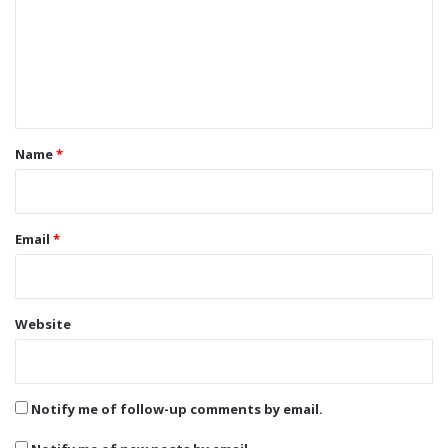
m
e
n
t
*
Name
*
Email
*
Website
Notify me of follow-up comments by email.