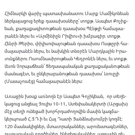
Հիմ­նար­կի վա­րիչ պա­տաս­խա­նա­տու Մարք Մա­մի­կոն­եան
ներ­կա­յա­ցուց երեք դա­սա­խօս­նե­րը՝ տոքթ. Աս­պետ Քո­չիք­
եան, քա­ղա­քա­գի­տու­թեան դա­սա­խօս Պէնթ­լի հա­մալ­սա­
րա­նէն ներս եւ »Ար­մի­նիըն Րի­վիու«ի խմբա­գիր. տոքթ.
Հեն­րի Թերիօ, փի­լի­սո­փա­յու­թեան դա­սա­խօս Ուս­թը­րի հա­
մալ­սա­րա­նէն ներս, եւ նախ­կին տնօ­րէն Մարդ­կա­յին Իրա­
ւունք­նե­րու Ու­սում­նա­սի­րու­թեան Կեդ­րո­նէն ներս, եւ տոքթ.
Լե­ւոն Չոր­պաճ­եան՝ Ցե­ղաս­պա­նա­կան քա­ղա­քա­կա­նու­թեան
մաս­նա­գէտ, եւ ըն­կե­րա­բա­նու­թեան դա­սա­խօս՝ Լօ­ուը­լի
(Մա­սա­չու­սէց) հա­մալ­սա­րա­նէն ներս:
Առա­ջին խօսք առ­նողն էր Աս­պետ Գո­չիկ­եան, որ տե­ղե­
կա­ցուց անց­եալ Յու­լիս 10-11, Ստե­փա­նա­կեր­տի (Ար­ցախ)
մէջ տե­ղի ու­նե­ցած խորհր­դա­ժո­ղո­վին մա­սին կազ­մա­
կերպ­ուած Հ.Յ.Դ.ի եւ Հայ Դա­տի Յանձ­նա­խում­բի կող­մէ:
120 մաս­նա­կից­ներ, մտա­ւո­րա­կան­ներ, ար­ուես­տա­գէտ­ներ,
քա­ղա­քա­կան գոր­ծիչ­ներ, եկե­ղե­ցա­կան­ներ, ազ­գա­յին ղե­