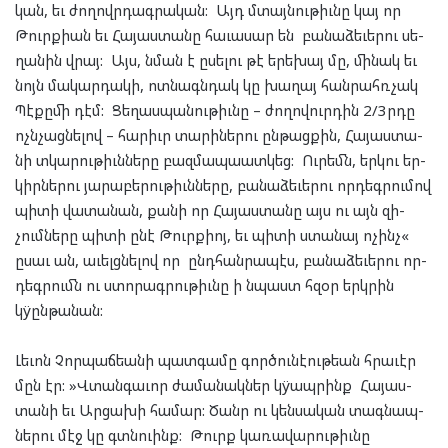
կան, եւ ժո­ղովր­դագ­րա­կան: Այդ մտայ­նու­թիւնը կայ որ
Թուրք­ի­ան եւ Հա­յաս­տա­նը հա­ւա­սար են բա­նա­ձե­ւե­րու սե­
ղա­նին վրայ: Այս, նման է ըսե­լու թէ երե­խայ մը, մի­նակ եւ
նոյն մա­կար­դա­կի, ոտ­նագն­դակ կը խա­ղայ հան­րահռ­չակ
Պէ­քը­մի դէմ: Ցե­ղաս­պա­նու­թիւնը – ժո­ղո­վուր­դին 2/3րդը
ոչն­չաց­նե­լով – հա­րիւր տա­րի­նե­րու ըն­թաց­քին, Հա­յաս­տա­
նի տկա­րու­թիւն­նե­րը բազ­մա­պա­ատ­կեց: Ու­րեմն, եր­կու եր­
կիր­նե­րու յա­րա­բե­րու­թիւն­նե­րը, բա­նա­ձե­ւե­րու որ­դեգ­րու­մով
պի­տի վա­տա­նան, քա­նի որ Հա­յաս­տա­նը այս ու այն զի­
չում­նե­րը պի­տի ընէ Թուրք­իոյ, եւ պի­տի ստա­նայ ոչինչ«
ըսաւ ան, աւելց­նե­լով որ ընդ­հան­րա­պէս, բա­նա­ձե­ւե­րու որ­
դեգ­րումն ու ստո­րագ­րու­թիւնը ի նպաստ հզօր երկ­րին
կÿըն­թա­նան:
Լե­ւոն Չոր­պաճ­եա­նի պատ­գա­մը գոր­ծու­նէ­ու­թեան հրա­ւէր
մըն էր: »Վտան­գա­ւոր ժա­մա­նակ­ներ կÿապ­րինք Հա­յաս­
տա­նի եւ Ար­ցա­խի հա­մար: Ծանր ու կեն­սա­կան տագ­նապ­
նե­րու մէջ կը գտնուինք: Թուրք կա­ռա­վա­րու­թիւնը