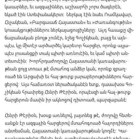
կա­ւար­ներ, եւ ազ­գա­յին­ներ, աշ­խար­հի չորս ծա­գե­րէն,
եկած էին Ստե­փա­նա­կերտ: Ներ­կայ էին նա­եւ Ռամ­կա­վար,
Հնչակ­եան, »Բար­գա­ւաճ Հա­յաս­տան« եւ »Ժա­ռան­գու­թիւն«
կու­սակ­ցու­թիւն­նե­րու ներ­կա­յա­ցու­ցիչ­նե­րը: Այդ հա­ւա­քը վի­
ճա­բա­նա­կան բնոյթ չու­նէր, նշեց Գո­չիկ­եան, բայց եւ այն­
պէս, կը մի­տէր ար­ծար­ծել կա­րե­ւոր հար­ցեր, որոնք այ­լա­
պէս լու­սանց­քի տակ պի­տի առն­ուէ­ին, եւ կամ պի­տի ան­
տես­ուէ­ին: Խորհր­դա­ժո­ղո­վը Հա­յաս­տա­նի կա­ռա­վա­րու­
թեան ցոյց տուաւ թէ մտա­հոգ ան­ձեր կան, որոնք զբաղ­
ուած են Ար­ցա­խի եւ հայ-թուրք յա­րա­բե­րու­թիւն­նե­րու հար­
ցե­րով: Այս հա­մա­ռօտ նե­րա­ծա­կա­նէն ետք, դա­սա­խօս Գո­
չիկ­եան հրա­ւի­րեց Հեն­րի Թէրի­օն, որ­պէս­զի ան հայ-թուրք
հար­ցե­րուն մա­սին իր ակ­նո­ցով դիտ­ուած, պար­զա­բա­նէ:
Հեն­րի Թէրի­օն, խօսք առ­նե­լով, յայտ­նեց թէ, ժո­ղո­վը հե­տե­
ւանքն էր ազ­գա­յին հար­ցե­րով մտա­հոգ­ուած հա­յոր­դի­նե­րու
ան­տես­ման, Հա­յաս­տա­նի կա­ռա­վա­րու­թեան կող­մէ: Կա­
ռա­վա­րու­թիւնը մին­չեւ իսկ յար­ձա­կո­ղա­կա­նօ­րէն դի­մադ­