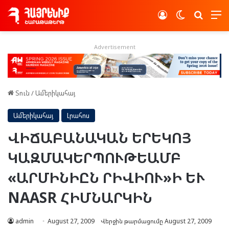
Log In
Switch skin
Որոնե
Advertisement
Տուն
/
Ամերիկահայ
Ամերիկահայ
Լրահոս
ՎԻՃԱԲԱՆԱԿԱՆ ԵՐԵԿՈՅ
ԿԱԶՄԱԿԵՐՊՈՒԹԵԱՄԲ
«ԱՐՄԻՆԻԸՆ ՐԻՎԻՈՒ»Ի ԵՒ
NAASR ՀԻՄՆԱՐԿԻՆ
admin
August 27, 2009
Վերջին թարմացումը August 27, 2009