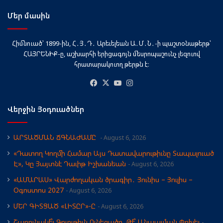
Մեր մասին
Հիմնուած՝ 1899-ին, Հ․Յ․Դ․ Արեւելեան Ա․Մ․Ն․-ի պաշտօնաթերթ՝
ՀԱՅՐԵՆԻՔ-ը, աշխարհի երիցագոյն մեսրոպաշունչ լեզուով
հրատարակուող թերթն է։
Facebook
X
YouTube
Instagram
Վերջին Յօդուածներ
ԱՐՏԱԾՄԱՆ ՃԳՆԱԺԱՄԸ
August 6, 2026
«Դատող Կողմի Համար Այս Դատավարութիւնը Տապալուած
Է», Կը Յայտնէ Դաւիթ Իշխանեան
August 6, 2026
«ԱՄԱՐԱՍ» Վարժողական ծրագիր․ Յունիս – Յուլիս –
Օգոստոս 2027
August 6, 2026
ՄԵՐ ԳԻՏՑԱԾ «ԼԻՏԸՐ»-Ը
August 6, 2026
Շարունակե՞լ Գոյութիւն Ունեցածը, Թէ՞ Անպայման Փոխել