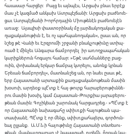
հա­ւա­սար հար­ցեր: Բայց եւ այն­պէս, Ար­ցախ բնաւ եր­բէք
մաս չէ կազ­մած ան­կախ Ատր­պէյ­ճա­նի: Ար­ցախ բաժն­ուե­
ցաւ Ատր­պէյ­ճա­նի Խորհր­դա­յին Միու­թե­նէն բաժն­ուե­լէն
առաջ: Այս­պի­սի փաս­տօ­րի­նակ մը յար­ձա­կո­ղա­կան քա­
ղա­քա­կա­նու­թիւն է, եւ ոչ պահ­պա­նո­ղա­կան«, ըսաւ ան, որ
նշեց թէ Վա­նի եւ Էրզ­րու­մի շրջա­նի բնակ­չու­թիւնը ստիպ­
ուած է մին­չեւ Ան­գա­րա ճամ­բոր­դել իր առող­ջա­պա­հա­կան
կա­րիք­նե­րուն հո­գա­լու հա­մար: »Եթէ սահ­ման­նե­րը բաց­
ուին, փո­խա­նակ եր­կար ճամ­բայ կտրե­լու, անոնք կրնան
Երե­ւան ճամ­բոր­դել«, մատ­նան­շեց ան, որ նա­եւ ըսաւ թէ,
երբ Հա­յաս­տա­նի ար­տա­քին քա­ղա­քա­կա­նու­թեան մա­սին
խօս­ուի, արդ­եօք պէ՞տք է հայ-թուրք հա­րա­բե­րու­թիւն­նե­
րու մա­սին խօ­սիլ, կամ Հա­յաս­տան-Թուրք­իա յա­րա­բե­րու­
թեան մա­սին: Գո­չիկ­եան շա­րու­նակ հար­ցադ­րեց.- »Պէ՞տք է
որ Հա­յաս­տա­նի նա­խա­գա­հը սփիւռ­քի հա­յու­թեան պա­
տաս­խա­նէ. Պէ՞տք է որ մենք, սփիւռ­քա­հա­յերս, գոր­ծուն­
եայ ըլ­լանք. Ա.Մ.Ն.ի հա­յու­թիւնը Հա­յաս­տա­նի տնտե­սու­
թեան մաս­նա­ւո­րա­բար չէ նպաս­տած, ու­րեմն, ո՞ր­քան կա­