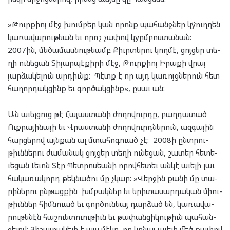
»Թուրք­իոյ մէջ խում­բեր կան որոնք պա­հանջ­ներ կÿուղ­ղեն
կա­ռա­վա­րու­թեան եւ որոշ չա­փով կÿըմ­բոս­տա­նան:
2007ին, մե­ծա­մաս­նու­թեամբ Քիւր­տե­րու կող­մէ, ցոյ­ցեր տե­
ղի ու­նե­ցան Տի­յար­պէ­քի­րի մէջ, Թուրք­իոյ Իրա­քի վրայ
յար­ձա­կե­լուն ար­դիւնք: Պէտք է որ այդ կա­ռոյց­նե­րուն հետ
հա­ղոր­դակ­ցինք եւ գոր­ծակ­ցինք«, ըսաւ ան:
Ան աւել­ցուց թէ Հա­յաս­տա­նի ժո­ղո­վուր­դը, բաղ­դա­տած
Ուք­րա­յի­նա­յի եւ Վրաս­տա­նի ժո­ղո­վուրդ­նե­րուն, ազ­գա­յին
հար­ցե­րով այն­քան ալ մտա­հոգ­ուած չէ: 2008ի ընտ­րու­
թիւն­նե­րու ժա­մա­նակ ցոյ­ցեր տե­ղի ու­նե­ցան, շա­տեր հե­տե­
ւե­ցան Լե­ւոն Տէր Պետ­րոս­եա­նի որով­հե­տեւ ան­կէ աւե­լի լաւ
հա­կա­ռա­կորդ թեկ­նա­ծու մը չկար: »Վեր­ջին քա­նի մը տա­
րի­նե­րու ըն­թաց­քին խմբակ­ներ եւ երի­տա­սար­դա­կան միու­
թիւն­ներ հիմն­ուած եւ գոր­ծուն­եայ դար­ձած են, կա­ռա­վա­
րու­թե­նէն հաշ­ուե­տուու­թիւն եւ թա­փան­ցի­կու­թիւն պա­հան­
ջե­լով: Յի­շա­տա­կե­լի է այս մէ­կը, որ կրնայ աւե­լի մեծ թա­փով