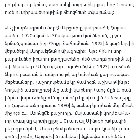
րու­թիւնը, որ կրնայ շատ աւել­ի ազ­դե­ցիկ ըլ­լալ, երբ Ռուս­իոյ
ուժն ու տի­րա­պե­տու­թիւնը հետզ­հե­տէ տկա­րա­նայ:
»Աշ­խար­հագ­րա­կա­նօ­րէն Ար­ցա­խը կապ­ուած է Հա­յաս­
տա­նի: 1920ական եւ 30ական թուա­կան­նե­րուն, շրջա­
նըճանչց­ուե­ցաւ իբր Փոքր Շա­հում­եան: 1923ին զայն կղզիի
վե­րա­ծե­լով Ատր­պէյ­ճա­նի մի­ա­ցու­ցին: Եթէ հին ու նոր
քար­տէս­ներ իրա­րու բաղ­դա­տենք, մեծ տար­բե­րու­թիւն պի­
տի նկա­տենք: Մենք պէտք է պա­հան­ջենք 1923ի սահ­ման­
նե­րը«: ըսաւ ան եւ աւել­ցուց թէ արեւմտ­եան քա­րոզ­չա­կան
մե­քե­նա­նե­րը, յա­ջո­ղու­թեամբ կը հա­մո­զեն աշ­խար­հին թէ
հո­ղա­յին ամ­բող­ջու­թիւնը աւե­լի կա­րե­ւոր հարց մըն է, քան
ինք­նա­վա­րու­թիւնը: »Բայց անոնք կը սխա­լին: Այն հո­ղե­րը
որ Հա­յաս­տա­նը գրա­ւեց 1990ին, սա­կար­կու­թեան մեր մի­ակ
մի­ջոցն է…. Անոնց­մէ քաշ­ուի­լը, Հա­յաս­տա­նի կող­մէ ահա­
ւոր սխալ մը պի­տի ըլ­լայ… Եւ այդ ալ Մինս­քի խմբա­կին
թե­լադ­րանքն է: Ապա բնա­կա­նա­բար Ատր­պէյ­ճա­նի լա­ւա­
գոյն զի­չու­մը, Ար­ցա­խին յա­ւել­եալ ինք­նա­վա­րու­թիւն­ներ