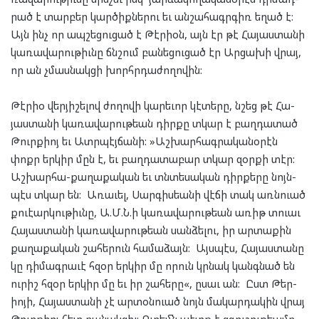
րած է տար­բեր կար­ծիք­նե­րու եւ ան­շա­հագր­գիռ եղած է:
Այն ինչ որ ապ­շե­ցու­ցած է Թէրի­օն, այն էր թէ Հա­յաս­տա­նի
կա­ռա­վա­րու­թիւնը ճնշում բա­նե­ցու­ցած էր Ար­ցա­խի վրայ,
որ ան չմաս­նակ­ցի խորհր­դա­ժո­ղո­վին:
Թէրիօ վեր­յի­շե­լով ժո­ղո­վի կա­րե­ւոր կէ­տե­րը, նշեց թէ Հա­
յաս­տա­նի կա­ռա­վա­րու­թեան դիր­քը տկար է բաղ­դա­տած
Թուրք­իոյ եւ Ատր­պէյ­ճա­նի: »Աշ­խար­հագ­րա­կա­նօ­րէն
փոքր եր­կիր մըն է, եւ բաղ­դա­տա­բար տկար զօր­քի տէր:
Աշ­խար­հա-քա­ղա­քա­կան եւ տնտե­սա­կան դիր­քե­րը նոյն­
պէս տկար են: Առա­ւել, Սար­գիս­եա­նի վէ­ճի տակ առն­ուած
քու­է­ար­կու­թիւնը, Ա.Մ.Ն.ի կա­ռա­վա­րու­թեան առիթ տուաւ
Հա­յաս­տա­նի կա­ռա­վա­րու­թեան սան­ձե­լու, իր ար­տա­քին
քա­ղա­քա­կան շա­հե­րուն հա­մա­ձայն: Այս­պէս, Հա­յաս­տա­նը
կը դի­մագ­րա­ւէ հզօր եր­կիր մը որուն կրնակ կանգ­նած են
ու­րիշ հզօր եր­կիր մը եւ իր շա­հե­րը«, ըսաւ ան: Ըստ Թեր­
իո­յի, Հա­յաս­տա­նի չէ ար­տօն­ուած նոյն մա­կար­դա­կին վրայ
Թուրք­իոյ հետ բա­նակ­ցիլ: Ու­րեմն պէտք է զգու­շու­թեամբ