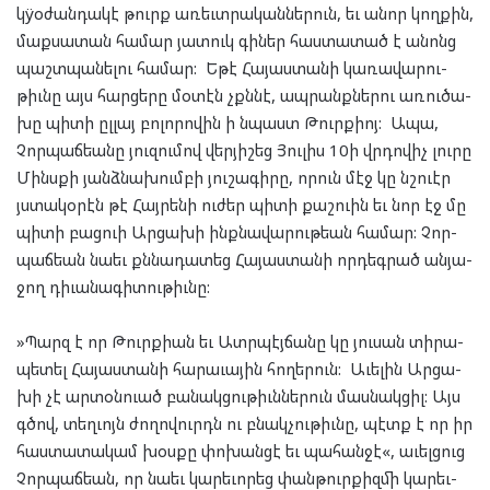
կÿօժան­դա­կէ թուրք առեւտ­րա­կան­նե­րուն, եւ անոր կող­քին,
մաք­սա­տան հա­մար յա­տուկ գի­ներ հաս­տա­տած է անոնց
պաշտ­պա­նե­լու հա­մար: Եթէ Հա­յաս­տա­նի կա­ռա­վա­րու­
թիւնը այս հար­ցե­րը մօ­տէն չքննէ, ապ­րանք­նե­րու առու­ծա­
խը պի­տի ըլ­լայ բո­լո­րո­վին ի նպաստ Թուրք­իոյ: Ապա,
Չոր­պաճ­եա­նը յու­զու­մով վեր­յի­շեց Յու­լիս 10ի վրդո­վիչ լու­րը
Մինս­քի յանձ­նա­խում­բի յու­շա­գի­րը, որուն մէջ կը նշուէր
յստա­կօ­րէն թէ Հայ­րե­նի ու­ժեր պի­տի քաշ­ուին եւ նոր էջ մը
պի­տի բաց­ուի Ար­ցա­խի ինք­նա­վա­րու­թեան հա­մար: Չոր­
պաճ­եան նա­եւ քննա­դա­տեց Հա­յաս­տա­նի որ­դեգ­րած ան­յա­
ջող դիւա­նա­գի­տու­թիւնը:
»Պարզ է որ Թուրք­ի­ան եւ Ատր­պէյ­ճա­նը կը յու­սան տի­րա­
պե­տել Հա­յաս­տա­նի հա­րա­ւա­յին հո­ղե­րուն: Աւե­լին Ար­ցա­
խի չէ ար­տօն­ուած բա­նակ­ցու­թիւն­նե­րուն մաս­նակ­ցիլ: Այս
գծով, տեղ­ւոյն ժո­ղո­վուրդն ու բնակ­չու­թիւնը, պէտք է որ իր
հաս­տա­տա­կամ խօս­քը փո­խան­ցէ եւ պա­հան­ջէ«, աւել­ցուց
Չոր­պաճ­եան, որ նա­եւ կա­րե­ւո­րեց փան­թուր­քիզ­մի կա­րեւ­