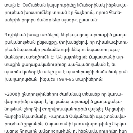
տալն է: Օս­ման­եան կայս­րու­թիւնը նմա­նօ­րի­նակ ինք­նա­վա­
րու­թեան խոս­տում­ներ տուած էր հա­յե­րուն, որուն հե­տե­
ւան­քին բո­լորս ծա­նօթ ենք այ­սօր«, ըսաւ ան:
Գո­չիկ­եան խօսք առ­նե­լով, ներ­կա­յա­ցուց ար­տա­քին քա­ղա­
քա­կա­նու­թեան ըն­թաց­քը, փո­խան­ցե­լով, որ դիւա­նա­գի­տու­
թեան նպա­տա­կը բա­նա­ձե­ւու­թիւն­նե­րու նպաս­տող պայ­
ման­նե­րու ստեղ­ծումն է: Ան յայտ­նեց թէ Հա­յաս­տա­նի ար­
տա­քին քա­ղա­քա­կա­նու­թիւնը պահ­պա­նո­ղա­կան է, եւ
պատ­մա­կա­նօ­րէն աւե­լի լաւ է պա­տե­րազ­մի ժա­մա­նակ քան
խա­ղա­ղու­թեան, ինչ­պէս 1994-95 տա­րի­նե­րուն:
»2008ի ընտ­րու­թիւն­նե­րու ժա­մա­նակ տե­սանք որ կա­ռա­
վա­րու­թիւնը տկար է, կը ջա­նայ ար­տա­քին քա­ղա­քա­կա­
նու­թեան շնոր­հիվ ժո­ղովր­դա­կա­նու­թիւն վա­յե­լել: Ար­ցա­խի
հար­ցին նկատ­մամբ, Վար­դան Օս­կան­եա­նի պաշ­տօ­նա­վա­
րու­թեան շրջա­նին, Հա­յաս­տա­նի կա­ռա­վա­րու­թիւնը ներ­կա­
յա­ցուց հո­ղա­յին ամ­բող­ջու­թիւնն ու ինք­նա­վա­րու­թիւնը իբր