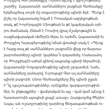
շար­ժիլ: Հա­յաս­տա­նի սահ­ման­նե­րու բաց­ման հե­տե­ւան­քը
երկ­ծայր­եայ սու­րի մը տպա­ւո­րու­թիւնը պի­տի ձգէ: Պէտք է
յի­շել որ Հա­յաս­տա­նը եղած է Ռու­սա­կան ազ­դե­ցու­թեան
տակ, թէ Խորհր­դա­յին Միու­թեան եւ թէ կայ­սե­րա­կան օրե­
րու ժա­մա­նակ. Հե­նած է Ռուս­իոյ վրայ մշա­կու­թա­յին եւ
ռազ­մա­վա­րա­կան սե­մե­րէն ներս, եւ ու­րեմն, Հա­յաս­տա­նի եւ
Թուրք­իոյ հա­րա­բե­րու­թիւնը նման վտան­գի տակ է: »Պէտք
է հարց տալ թէ սահ­ման­նե­րու բա­ցու­մէն վերջ որ ճար­տա­
րար­ուեստ­նե­րը պի­տի կա­րե­նա՞ն գո­յա­տե­ւել: Մա­նա­ւանդ
որ Թուրք­իա­յէն աժան գի­նով ապ­րանք պի­տի նե­րած­ուի,
Հա­յաս­տա­նի հո­ղա­գոր­ծու­թիւնը պի­տի չգո­յա­տե­ւէ: Նա­եւ,
սահ­ման­նե­րը բա­նա­լով, Եւ­րո­պա­յի հետ ալ սահ­ման­նե­րը
պի­տի բաց­ուին: Անոր հե­տե­ւանք­նե­րը ի՞նչ պի­տի ըլ­լան:
Ի՞նչ պաշտ­պա­նու­թիւն­ներ, օրէնք­ներ, կար­գա­ւո­րու­թիւն­
ներ, եւ ըն­թացք­ներ – վա­ւե­րա­կան եւ այլ – կան կամ պէտք է
հաս­տատ­ուին այս­պի­սի քայ­լէ առաջ«: Հար­ցադ­րեց Թերիօ:
Ապա, ան ու­շադ­րու­թիւնը դար­ձուց Ցե­ղաս­պա­նու­թեան ու­