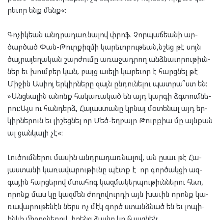
րե­ւոր ենք մենք«:
Գո­չիկ­եան անդ­րա­դառ­նա­լով փրոֆ. Չոր­պաճ­եա­նի ար­
ծար­ծած Փան-Թուր­քիզ­մի կա­րե­ւո­րու­թեան,նշեց թէ սոյն
ծայ­րա­յե­ղա­կան շար­ժու­մը առա­ջադ­րող անձ­նա­ւո­րու­թիւն­
ներ եւ խում­բեր կան, բայց աւե­լի կա­րե­ւոր է հարց­նել թէ
Մի­ջին Աս­իոյ եր­կիր­նե­րը զայն ըն­դու­նե­լու պատ­րա՞ստ են:
»Անց­եա­լին անոնք հա­կա­ռա­կած են այդ կար­գի ձգտում­նե­
րու:Այս ու հան­դերձ, Հա­յաս­տա­նը կրնայ մօ­տե­նալ այդ եր­
կիր­նե­րուն եւ յի­շեց­նել որ Մեծ-եղ­բայր Թուրք­իա մը այն­քան
ալ ցան­կա­լի չէ«:
Լու­ծում­նե­րու մա­սին անդ­րա­դառ­նա­լով, ան ըսաւ թէ Հա­
յաս­տա­նի կա­ռա­վա­րու­թիւնը պէտք է որ գոր­ծակ­ցի ազ­
գա­յին հար­ցե­րով մտա­հոգ կազ­մա­կեր­պու­թիւն­նե­րու հետ,
որոնք մաս կը կազ­մեն ժո­ղո­վուր­դի այն խա­ւին որոնք կա­
ռա­վա­րու­թե­նէն ներս ոչ մէկ գործ ստանձ­նած են եւ լոպի­
ին­կի մի­ջոց­նե­րով, իրենց ձայ­նը կը հասց­նեն: