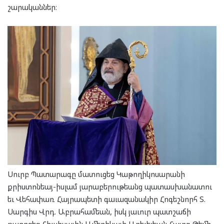
շարականներ։
Սուրբ Պատարագը մատուցեց Կաթողիկոսարանի
քրիստոնեայ-իսլամ յարաբերութեանց պատասխանատու
եւ Վեհափառ Հայրապետի գաւազանակիր Հոգեշնորհ Տ.
Սարգիս Վրդ. Աբրահամեան, իսկ յաւուր պատշաճի