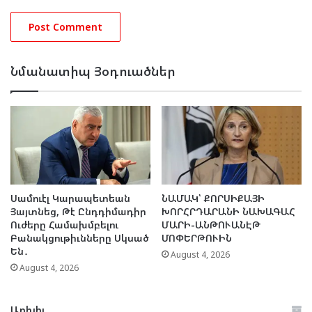
Նմանատիպ Յօդուածներ
Սամուէլ Կարապետեան
ՆԱՄԱԿ՝ ՔՈՐՍԻՔԱՅԻ
Յայտնեց, Թէ Ընդդիմադիր
ԽՈՐՀՐԴԱՐԱՆԻ ՆԱԽԱԳԱՀ
Ուժերը Համախմբելու
ՄԱՐԻ-ԱՆԹՈՒԱՆԷԹ
Բանակցութիւնները Սկսած
ՄՈՓԵՐԹՈՒԻՆ
Են․
August 4, 2026
August 4, 2026
Արխիւ