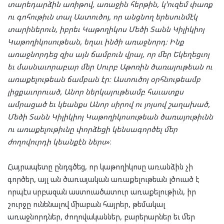
տարեդարձին առիթով, առաջին հերթին, կ՚ուզեմ փառք
ու գոհութիւն տալ Աստուծոյ, որ անցնող երեսունմէկ
տարիներուն, իբրեւ Կաթողիկոս Մեծի Տանն Կիլիկիոյ
Կաթողիկոսութեան, եղաւ ինծի առաջնորդ։ Ինք
առաջնորդեց զիս այն ճամբուն վրայ, որ մեր Եկեղեցւոյ
եւ մասնաւորաբար մեր Սուրբ Աթոռին ծառայութեան ու
առաքելութեան ճամբան էր։ Աստուծոյ օրհնութեամբ
լիցքաւորուած, Անոր ներկայութեամբ հաւատքս
ամրացած եւ կեանքս Անոր սիրով ու յոյսով շաղախած,
Մեծի Տանն Կիլիկիոյ Կաթողիկոսութեան ծառայութիւնն
ու առաքելութիւնը փորձեցի կենսագործել մեր
ժողովուրդի կեանքէն ներս
»։
Հայրապետը ընդգծեց, որ կաթողիկոսը առանձին չի
գործեր, այլ ան ծառայական առաքելութեան լծուած է
որպէս սրբազան աստուածատուր առաքելութիւն, իր
շուրջը ունենալով միաբան հայրեր, թեմակալ
առաջնորդներ, ժողովականներ, բարերարներ եւ մեր