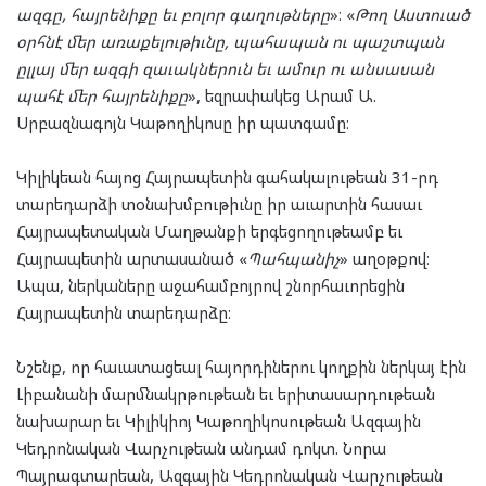
ազգը, հայրենիքը եւ բոլոր գաղութները
»։ «
Թող Աստուած
օրհնէ մեր առաքելութիւնը, պահապան ու պաշտպան
ըլլայ մեր ազգի զաւակներուն եւ ամուր ու անսասան
պահէ մեր հայրենիքը
», եզրափակեց Արամ Ա.
Սրբազնագոյն Կաթողիկոսը իր պատգամը։
Կիլիկեան հայոց Հայրապետին գահակալութեան 31-րդ
տարեդարձի տօնախմբութիւնը իր աւարտին հասաւ
Հայրապետական Մաղթանքի երգեցողութեամբ եւ
Հայրապետին արտասանած «
Պահպանիչ
» աղօթքով։
Ապա, ներկաները աջահամբոյրով շնորհաւորեցին
Հայրապետին տարեդարձը։
Նշենք, որ հաւատացեալ հայորդիներու կողքին ներկայ էին
Լիբանանի մարմնակրթութեան եւ երիտասարդութեան
նախարար եւ Կիլիկիոյ Կաթողիկոսութեան Ազգային
Կեդրոնական Վարչութեան անդամ դոկտ. Նորա
Պայրագտարեան, Ազգային Կեդրոնական Վարչութեան