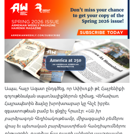
Ապա, հայր Ազատ ընդգծեց, որ Սփիւռքի թէ Հայրենիքի
գոյութենական սպառնալիքներուն դիմաց, Վեհափառ
Հայրապետին ձայնը խրոխտաբար կը հնչէ իբրեւ
զգաստութեան բամբ եւ ցնցիչ հրաւէր: «
Ան իր
բարձրագոյն հեղինակութեամբ, միջազգային բեմերու
վրայ եւ պետական բարձրաստիճան հանդիպումներու
ընթացքին, դարձաւ հայ դատի անխոնջ պաշտպանը,