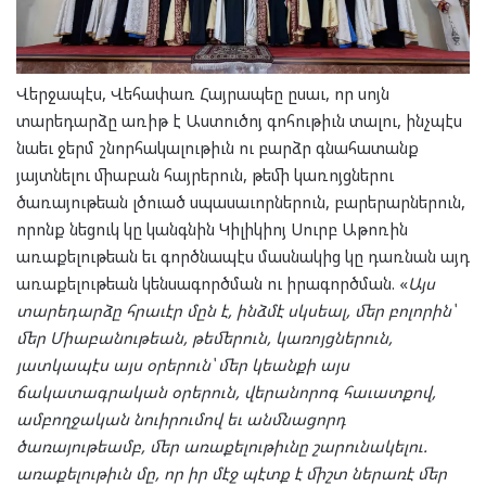
Վերջապէս, Վեհափառ Հայրապեը ըսաւ, որ սոյն
տարեդարձը առիթ է Աստուծոյ գոհութիւն տալու, ինչպէս
նաեւ ջերմ շնորհակալութիւն ու բարձր գնահատանք
յայտնելու միաբան հայրերուն, թեմի կառոյցներու
ծառայութեան լծուած սպասաւորներուն, բարերարներուն,
որոնք նեցուկ կը կանգնին Կիլիկիոյ Սուրբ Աթոռին
առաքելութեան եւ գործնապէս մասնակից կը դառնան այդ
առաքելութեան կենսագործման ու իրագործման. «
Այս
տարեդարձը հրաւէր մըն է, ինձմէ սկսեալ, մեր բոլորին՝
մեր Միաբանութեան, թեմերուն, կառոյցներուն,
յատկապէս այս օրերուն՝ մեր կեանքի այս
ճակատագրական օրերուն, վերանորոգ հաւատքով,
ամբողջական նուիրումով եւ անմնացորդ
ծառայութեամբ, մեր առաքելութիւնը շարունակելու.
առաքելութիւն մը, որ իր մէջ պէտք է միշտ ներառէ մեր