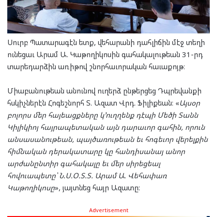
Սուրբ Պատարագէն ետք, վեհարանի դահլիճին մէջ տեղի
ունեցաւ Արամ Ա. Կաթողիկոսին գահակալութեան 31-րդ
տարեդարձին առիթով շնորհաւորական հաւաքոյթ։
Միաբանութեան անունով ուղերձ ընթերցեց Դպրեվանքի
հսկիչներէն Հոգեշնորհ Տ. Ազատ Վրդ. Ֆիլիքեան։ «
Այսօր
բոլորս մեր հայեացքները կ’ուղղենք դէպի Մեծի Տանն
Կիլիկիոյ հայրապետական այն դարաւոր գահին, որուն
անսասանութեան, պայծառութեան եւ հոգեւոր վերելքին
հիմնական դերակատարը կը հանդիսանայ անոր
արժանընտիր գահակալը եւ մեր սիրեցեալ
հովուապետը՝ Ն.Ս.Օ.Տ.Տ. Արամ Ա. Վեհափառ
Կաթողիկոսը
», յայտնեց հայր Ազատը:
Advertisement