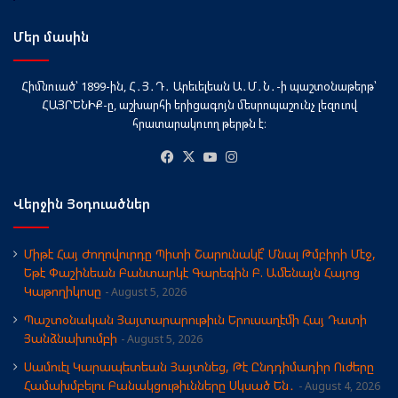
Մեր մասին
Հիմնուած՝ 1899-ին, Հ․Յ․Դ․ Արեւելեան Ա․Մ․Ն․-ի պաշտօնաթերթ՝
ՀԱՅՐԵՆԻՔ-ը, աշխարհի երիցագոյն մեսրոպաշունչ լեզուով
հրատարակուող թերթն է։
Facebook
X
YouTube
Instagram
Վերջին Յօդուածներ
Միթէ Հայ Ժողովուրդը Պիտի Շարունակէ՞ Մնալ Թմբիրի Մէջ,
Եթէ Փաշինեան Բանտարկէ Գարեգին Բ. Ամենայն Հայոց
Կաթողիկոսը
August 5, 2026
Պաշտօնական Յայտարարութիւն Երուսաղէմի Հայ Դատի
Յանձնախումբի
August 5, 2026
Սամուէլ Կարապետեան Յայտնեց, Թէ Ընդդիմադիր Ուժերը
Համախմբելու Բանակցութիւնները Սկսած Են․
August 4, 2026