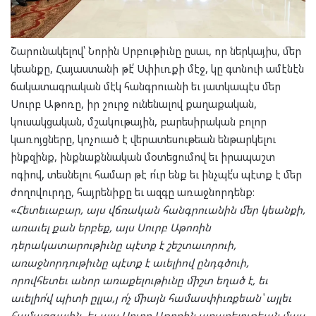
Շարունակելով՝ Նորին Սրբութիւնը ըսաւ, որ ներկայիս, մեր
կեանքը, Հայաստանի թէ՛ Սփիւռքի մէջ, կը գտնուի ամէնէն
ճակատագրական մէկ հանգրուանի եւ յատկապէս մեր
Սուրբ Աթոռը, իր շուրջ ունենալով քաղաքական,
կուսակցական, մշակութային, բարեսիրական բոլոր
կառոյցները, կոչուած է վերատեսութեան ենթարկելու
ինքզինք, ինքնաքննական մօտեցումով եւ իրապաշտ
ոգիով, տեսնելու համար թէ ո՛ւր ենք եւ ինչպէ՛ս պէտք է մեր
ժողովուրդը, հայրենիքը եւ ազգը առաջնորդենք։
«
Հետեւաբար, այս վճռական հանգրուանին մեր կեանքի,
առաւել քան երբեք, այս Սուրբ Աթոռին
դերակատարութիւնը պէտք է շեշտաւորուի,
առաջնորդութիւնը պէտք է աւելիով ընդգծուի,
որովհետեւ անոր առաքելութիւնը միշտ եղած է, եւ
աւելիո՛վ պիտի ըլլա,յ ո՛չ միայն համասփիւռքեան՝ այլեւ
համազգային. եւ այս Սուրբ Աթոռին առաքելութեան մաս