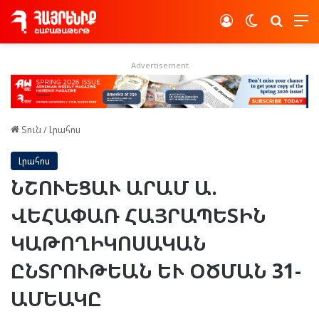
Log In
Switch skin
Որոնե
Advertisement
Տուն
/
Լրահոս
Լրահոս
ՆՇՈՒԵՑԱՒ ԱՐԱՄ Ա.
ՎԵՀԱՓԱՌ ՀԱՅՐԱՊԵՏԻՆ
ԿԱԹՈՂԻԿՈՍԱԿԱՆ
ԸՆՏՐՈՒԹԵԱՆ ԵՒ ՕԾՄԱՆ 31-
ԱՄԵԱԿԸ