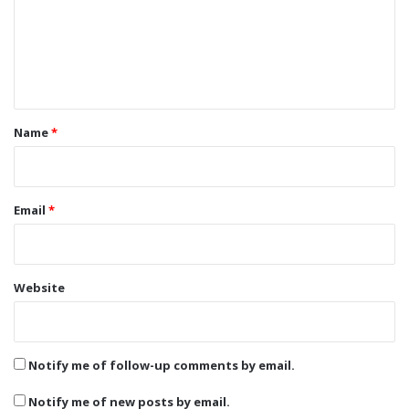
m
e
n
t
*
Name
*
Email
*
Website
Notify me of follow-up comments by email.
Notify me of new posts by email.