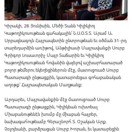
Կիրակի, 28 Յունիսին, Մեծի Տանն Կիլիկիոյ
Կաթողիկոսութեան գահակալին՝ Ն.Ս.Օ.Տ.Տ. Արամ Ա.
Սրբազնագոյն Հայրապետին ընտրութեան եւ օծման 31-րդ
տարեդարձին առիթով, Անթիլիասի Մայրավանքի Սուրբ
Գրիգոր Լուսաւորիչ Մայր Տաճարին եւ Կիլիկիոյ
Կաթողիկոսութեան հովանին վայելով աշխարհատարած
բոլոր թեմերու եկեղեցիներուն մէջ, մատուցուած Սուրբ
Պատարագի ընթացքին, կատարուեցաւ գոհաբանական
աղօթք՝ Հայրապետական Մաղթանք։
Արդարեւ, Մայրավանքին մէջ մատուցուած Սուրբ
Պատարագի ընթացքին, Կիլիկեան ուխտեալ
Միաբանութենէն խումբ մը միաբան հայրեր,
նախագահութեամբ Գերաշնորհ Տ. Օշական Արք.
Չօլոյեանի, բարձրացան Սուրբ Խորան, եւ կատարեցին