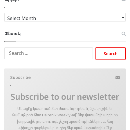
Արխիւ
Փնտռել
Search
for:
Subscribe
Subscribe to our newsletter
Մնացէ՛ք կապուած ձեր ժառանգութեան, մշակոյթին եւ
համայնքին հետ Hairenik Weekly-ով՝ ձեր վստահելի աղբիւրը
խորքային լուրերու, ոգեշնչող պատմութիւններու եւ հայ
սփիւռքի զարկերակը՝ ուղիղ ձեր սրան ներածողին մէջ։