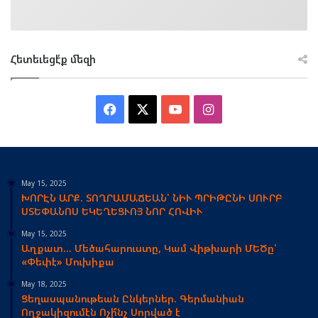
Հետեւեցէ՛ք մեզի
Facebook
X
YouTube
Instagram
May 15, 2025
ԽՈՐԷՆ ԱՐՔ. ՏՈՂՐԱՄԱՃԵԱՆ՝ ՆԻՒ ՊՐԻԹԸՆԻ ՍՈՒՐԲ
ՍՏԵՓԱՆՈՍ ԵԿԵՂԵՑՒՈՅ ՆՈՐ ՀՈՎԻՒ
May 15, 2025
Աղքատ… Մեծահարուստը, Կամ Վիթխարի ՄԵԾը՝
«Փեփէ» Մուխիքա
May 18, 2025
Ցեղասպանութեան Ընկերներ. Գերմանիան
Ողջակիզումէն Ոչի՞նչ Սորված է