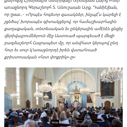
քարոզեց Հիւսիսային Ամերիկայի Արեւելեան Հայոց Թեմի
առաջնորդ Գերաշնորհ Տ. Անուշաւան Արք. Դանիէլեան,
որ ըսաւ․- «
Որպէս հոգեւոր զաւակներ, ինչպէ՞ս կարելի է
չցնծալ՝ խորապէս գիտակցելով, որ համաշխարհային
քաղաքական, տնտեսական եւ ընկերային ամէնէն ցնցիչ
վերիվայրումներուն մէջ Աստուած պարգեւած է մեզի
բազմաշնորհ Հայրապետ մը, որ անվհատ կերպով ընդ
հուր եւ սուր կ՚առաջնորդէ իրեն վստահուած
քրիստոսական «հօտ փոքրիկ»-ը
»։