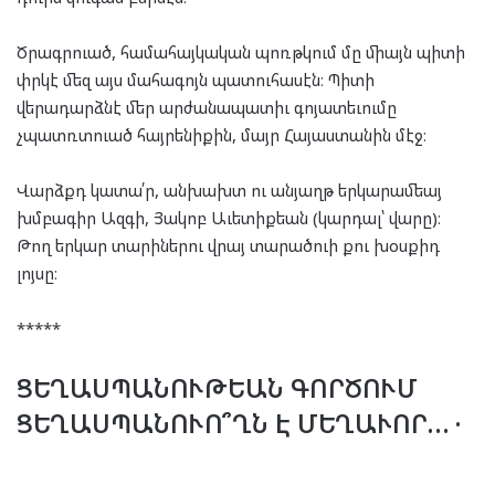
Ծրագրուած, համահայկական պոռթկում մը միայն պիտի
փրկէ մեզ այս մահագոյն պատուհասէն։ Պիտի
վերադարձնէ մեր արժանապատիւ գոյատեւումը
չպատռտուած հայրենիքին, մայր Հայաստանին մէջ։
Վարձքդ կատա՛ր, անխախտ ու անյաղթ երկարամեայ
խմբագիր Ազգի, Յակոբ Աւետիքեան (կարդալ՝ վարը)։
Թող երկար տարիներու վրայ տարածուի քու խօսքիդ
լոյսը։
*****
ՑԵՂԱՍՊԱՆՈՒԹ
Ե
ԱՆ
ԳՈՐԾՈՒՄ
ՑԵՂԱՍՊԱՆ
ՈՒ
Ո՞ՂՆ
Է
ՄԵՂԱ
Ւ
ՈՐ
…
·