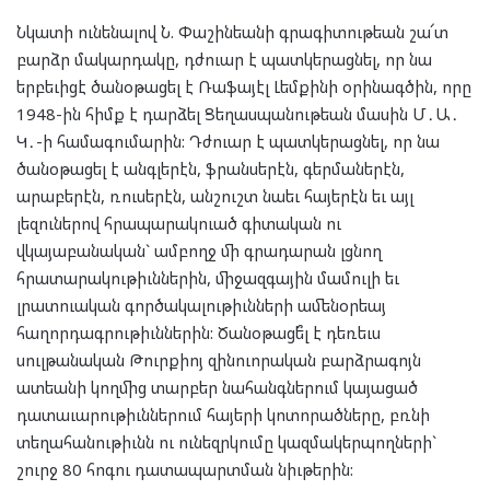
Նկատի ունենալով Ն. Փաշինեանի գրագիտութեան շա՜տ
բարձր մակարդակը, դժուար է պատկերացնել, որ նա
երբեւիցէ ծանօթացել է Ռաֆայէլ Լեմքինի օրինագծին, որը
1948-ին հիմք է դարձել Ցեղասպանութեան մասին Մ․Ա․
Կ․-ի համագումարին: Դժուար է պատկերացնել, որ նա
ծանօթացել է անգլերէն, ֆրանսերէն, գերմաներէն,
արաբերէն, ռուսերէն, անշուշտ նաեւ հայերէն եւ այլ
լեզուներով հրապարակուած գիտական ու
վկայաբանական` ամբողջ մի գրադարան լցնող
հրատարակութիւններին, միջազգային մամուլի եւ
լրատուական գործակալութիւնների ամենօրեայ
հաղորդագրութիւններին: Ծանօթացե՞լ է դեռեւս
սուլթանական Թուրքիոյ զինուորական բարձրագոյն
ատեանի կողմից տարբեր նահանգներում կայացած
դատաւարութիւններում հայերի կոտորածները, բռնի
տեղահանութիւնն ու ունեզրկումը կազմակերպողների`
շուրջ 80 հոգու դատապարտման նիւթերին: