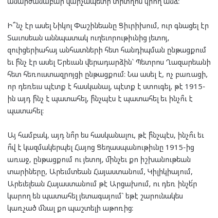
անարժանաբար վարչապետի տիտղոս կրող անձ:
Ի՞նչ էր ասել Նիկոլ Փաշինեանը Ցիւրիխում, ուր գնացել էր
Տաւոսեան աննպատակ ուղեւորութիւնից յետոյ,
զուիցերիահայ անհատների հետ հանդիպման ընթացքում
եւ ի՞նչ էր ասել Երեւան վերադարձին` Պետրոս Ղազարեանի
հետ հեռուստազրոյցի ընթացքում: Նա ասել է, ոչ բառացի,
որ դեռեւս պէտք է հասկանալ, պէտք է ստուգել, թէ 1915-
ին այդ ի՞նչ է պատահել, ի՞նչպէս է պատահել եւ ինչո՞ւ է
պատահել:
Այ համբակ, այդ նո՞ր ես հասկանալու, թէ ի՞նչպէս, ինչո՞ւ եւ
ո՞վ է կազմակերպել Հայոց Ցեղասպանութիւնը 1915-ից
առաջ, ընթացքում ու յետոյ, մինչեւ քո իշխանութեան
տարիները, Արեւմտեան Հայաստանում, Կիլիկիայում,
Արեւելեան Հայաստանում թէ Արցախում, ու դեռ ինչե՜ր
կարող են պատահել յետագայում` եթէ շարունակես
կառչած մնալ քո պաշտելի աթոռից: