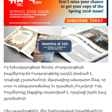
Իր երեւակայութեան ծնունդ «Խաղաղութեան
խաչմերուկ»ին Խաղաղութիւնը արդէն փախած է,
որպէսզի չշարահահուի, նկարագիրը անաղարտ մնայ. որ
սուտ ու անպարտաճանաչ եւ դաւաճան չհռչակուի։ Իսկ
Խաչմերուկը ինքզինք տարտղնած է, որպէսզի իբրեւ խաչ
չգործածուի։
Մեր պատմութենէն, մեր հոգեբանական իրավիճակէն եւ