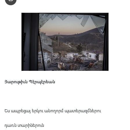
Յարութիւն Պէրպէրեան
Ես ապրեցայ երկու անողորմ պատերազմներու
դառն տարիներուն