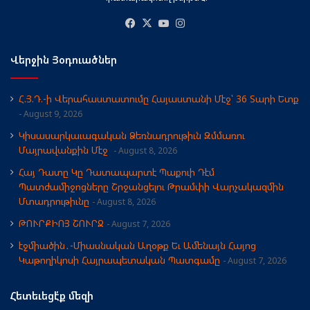
Facebook
X
YouTube
Instagram
Վերջին Յօդուածներ
Հ.Յ.Դ.-ի Վերահաստատումը Հայաստանի Մէջ՝ 36 Տարի Ետք
August 9, 2026
Կիսասարկաւագական Ձեռնադրութիւն Զմմառու
Մայրավանքին Մէջ
August 8, 2026
Հայ Դատը Կը Դատապարտէ Պաքուի Դէմ
Պատժամիջոցները Շրջանցելու Թրամփի Վարչակազմին
Մտադրութիւնը
August 8, 2026
ԹՈՒՐՔԻՈՅ ՇՈՒՐՋ
August 7, 2026
էջմիածին․-Միասնական Աղօթք Եւ Ամենայն Հայոց
Կաթողիկոսի Հայրապետական Պատգամը
August 7, 2026
Հետեւեցէ՛ք մեզի