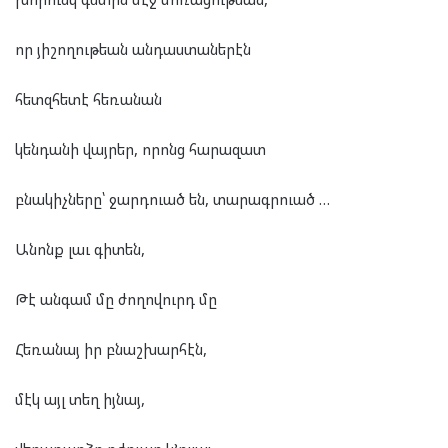
որ յիշողութեան անդաստաներէն
հետզհետէ հեռանան
կենդանի վայրեր, որոնց հարազատ
բնակիչները՝ ջարդուած են, տարագրուած …
Անոնք լաւ գիտեն,
Թէ անգամ մը ժողովուրդ մը
Հեռանայ իր բնաշխարհէն,
մէկ այլ տեղ իյնայ,