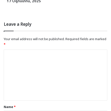
17 Օգոստոս, 2025
Leave a Reply
Your email address will not be published.
Required fields are marked
*
C
o
m
m
e
n
t
*
Name
*