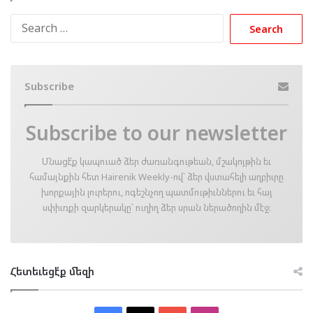
Search
for:
Subscribe
Subscribe to our newsletter
Մնացէ՛ք կապուած ձեր ժառանգութեան, մշակոյթին եւ
համայնքին հետ Hairenik Weekly-ով՝ ձեր վստահելի աղբիւրը
խորքային լուրերու, ոգեշնչող պատմութիւններու եւ հայ
սփիւռքի զարկերակը՝ ուղիղ ձեր սրան ներածողին մէջ։
Հետեւեցէ՛ք մեզի