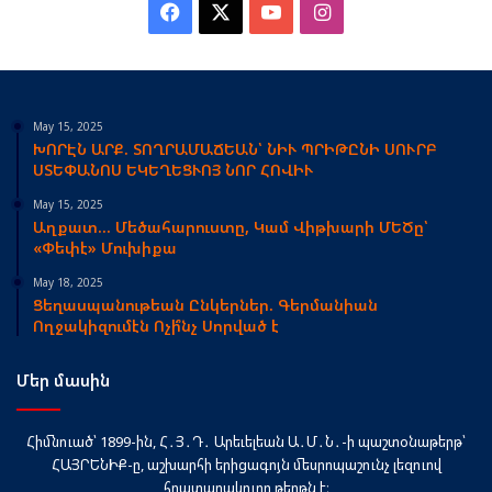
Facebook
X
YouTube
Instagram
May 15, 2025
ԽՈՐԷՆ ԱՐՔ. ՏՈՂՐԱՄԱՃԵԱՆ՝ ՆԻՒ ՊՐԻԹԸՆԻ ՍՈՒՐԲ
ՍՏԵՓԱՆՈՍ ԵԿԵՂԵՑՒՈՅ ՆՈՐ ՀՈՎԻՒ
May 15, 2025
Աղքատ… Մեծահարուստը, Կամ Վիթխարի ՄԵԾը՝
«Փեփէ» Մուխիքա
May 18, 2025
Ցեղասպանութեան Ընկերներ. Գերմանիան
Ողջակիզումէն Ոչի՞նչ Սորված է
Մեր մասին
Հիմնուած՝ 1899-ին, Հ․Յ․Դ․ Արեւելեան Ա․Մ․Ն․-ի պաշտօնաթերթ՝
ՀԱՅՐԵՆԻՔ-ը, աշխարհի երիցագոյն մեսրոպաշունչ լեզուով
հրատարակուող թերթն է։