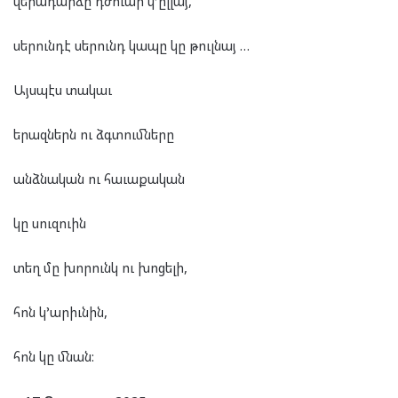
վերադարձը դժուար կ’ըլլայ,
սերունդէ սերունդ կապը կը թուլնայ …
Այսպէս տակաւ
երազներն ու ձգտումները
անձնական ու հաւաքական
կը սուզուին
տեղ մը խորունկ ու խոցելի,
հոն կ’արիւնին,
հոն կը մնան: