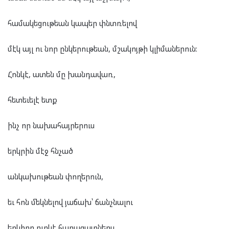
համակեցութեան կապեր փնտռելով
մէկ այլ ու նոր ընկերութեան, մշակոյթի կլիմաներուն:
Հոնկէ, ատեն մը խանդավառ,
հետեւելէ ետք
ինչ որ նախահայրերուս
երկրին մէջ հնչած
անկախութեան փողերուն,
եւ հոն մեկնելով յաճախ՝ ճանչնալու
երկիրը ուրկէ հարազատներս