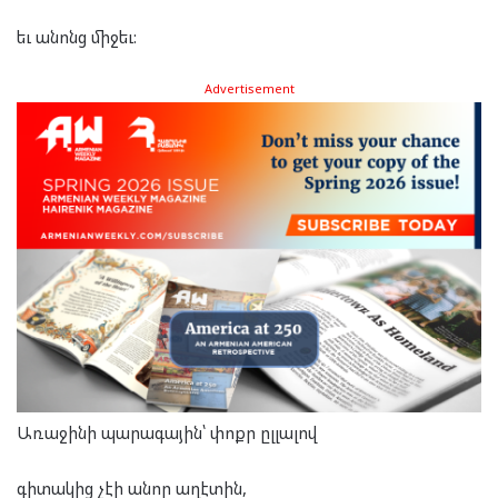
եւ անոնց միջեւ:
Advertisement
Առաջինի պարագային՝ փոքր ըլլալով
գիտակից չէի անոր աղէտին,