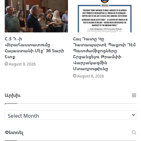
Հ.Յ.Դ.-ի
Հայ Դատը Կը
Վերահաստատումը
Դատապարտէ Պաքուի Դէմ
Հայաստանի Մէջ՝ 36 Տարի
Պատժամիջոցները
Ետք
Շրջանցելու Թրամփի
Վարչակազմին
August 9, 2026
Մտադրութիւնը
August 8, 2026
Արխիւ
Արխիւ
Փնտռել