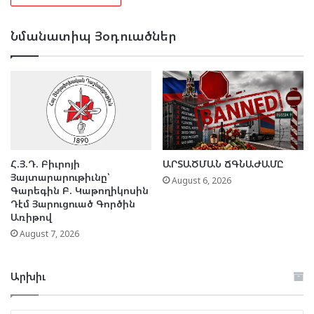
Նմանատիպ Յօդուածներ
Հ.Յ.Դ. Բիւրոյի
ԱՐՏԱԾՄԱՆ ՃԳՆԱԺԱՄԸ
Յայտարարութիւնը՝
August 6, 2026
Գարեգին Բ. Կաթողիկոսին
Դէմ Յարուցուած Գործին
Առիթով
August 7, 2026
Արխիւ