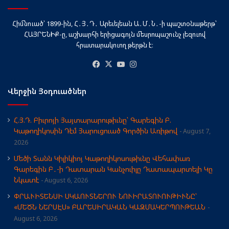
Հիմնուած՝ 1899-ին, Հ․Յ․Դ․ Արեւելեան Ա․Մ․Ն․-ի պաշտօնաթերթ՝
ՀԱՅՐԵՆԻՔ-ը, աշխարհի երիցագոյն մեսրոպաշունչ լեզուով
հրատարակուող թերթն է։
Facebook
X
YouTube
Instagram
Վերջին Յօդուածներ
Հ.Յ.Դ. Բիւրոյի Յայտարարութիւնը՝ Գարեգին Բ.
Կաթողիկոսին Դէմ Յարուցուած Գործին Առիթով
August 7,
2026
Մեծի Տանն Կիլիկիոյ Կաթողիկոսութիւնը Վեհափառ
Գարեգին Բ․-ի Դատարան Կանչուիլը Դատապարտելի Կը
Նկատէ
August 6, 2026
ՓՐԱՒԻՏԵՆՍԻ ՍԿԱՈՒՏՆԵՐՈՒ ՆՈՒԻՐԱՏՈՒՈՒԹԻՒՆԸ՝
«ՄԵԾՆ ՆԵՐՍԷՍ» ԲԱՐԵՍԻՐԱԿԱՆ ԿԱԶՄԱԿԵՐՊՈՒԹԵԱՆ
August 6, 2026