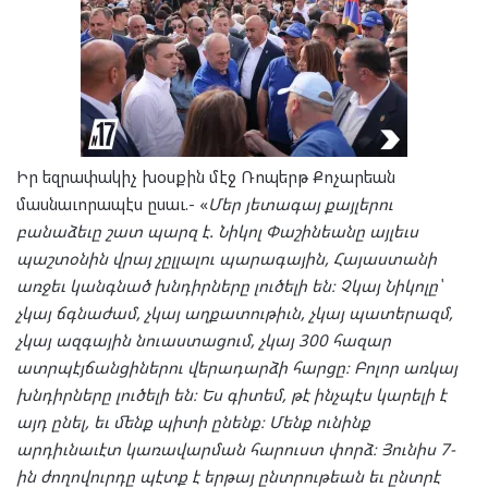
Իր եզրափակիչ խօսքին մէջ Ռոպերթ Քոչարեան
մասնաւորապէս ըսաւ.- «
Մեր յետագայ քայլերու
բանաձեւը շատ պարզ է. Նիկոլ Փաշինեանը այլեւս
պաշտօնին վրայ չըլլալու պարագային, Հայաստանի
առջեւ կանգնած խնդիրները լուծելի են։ Չկայ Նիկոլը՝
չկայ ճգնաժամ, չկայ աղքատութիւն, չկայ պատերազմ,
չկայ ազգային նուաստացում, չկայ 300 հազար
ատրպէյճանցիներու վերադարձի հարցը։ Բոլոր առկայ
խնդիրները լուծելի են։ Ես գիտեմ, թէ ինչպէս կարելի է
այդ ընել, եւ մենք պիտի ընենք։ Մենք ունինք
արդիւնաւէտ կառավարման հարուստ փորձ։ Յունիս 7-
ին ժողովուրդը պէտք է երթայ ընտրութեան եւ ընտրէ