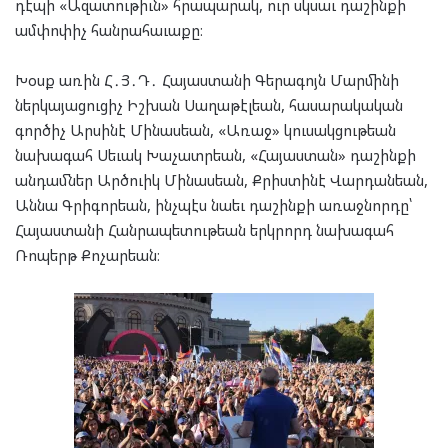
դէպի «Ազատութիւն» հրապարակ, ուր սկսաւ դաշինքի
ամփոփիչ հանրահաւաքը։
Խօսք առին Հ․Յ․Դ․ Հայաստանի Գերագոյն Մարմինի
ներկայացուցիչ Իշխան Սաղաթէլեան, հասարակական
գործիչ Արսինէ Մինասեան, «Առաջ» կուսակցութեան
նախագահ Սեւակ Խաչատրեան, «Հայաստան» դաշինքի
անդամներ Արծուիկ Մինասեան, Քրիստինէ Վարդանեան,
Աննա Գրիգորեան, ինչպէս նաեւ դաշինքի առաջնորդը՝
Հայաստանի Հանրապետութեան երկրորդ նախագահ
Ռոպերթ Քոչարեան։