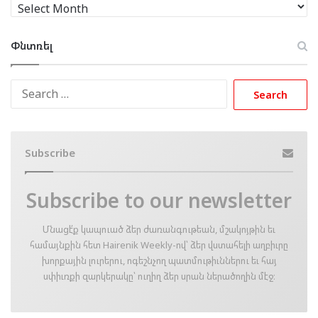
Արխիւ
Փնտռել
Search
for:
Subscribe
Subscribe to our newsletter
Մնացէ՛ք կապուած ձեր ժառանգութեան, մշակոյթին եւ
համայնքին հետ Hairenik Weekly-ով՝ ձեր վստահելի աղբիւրը
խորքային լուրերու, ոգեշնչող պատմութիւններու եւ հայ
սփիւռքի զարկերակը՝ ուղիղ ձեր սրան ներածողին մէջ։