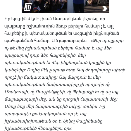
Իր ելոյթին մէջ Իշխան Սաղաթէլեան շեշտեց, որ
պայքարը իշխանութիւն ձեռք բերելու համար չէ, այլ
հայրենիքի, պետականութեան եւ ազգային ինքնութեան
պահպանման համար։ Ան յայտարարեց.- «
Ձեր պայքարը
ոչ թէ մեզ իշխանութեան բերելու համար է, այլ ձեր
պայքարով դուք ձեր հայրենիքին, ձեր
պետականութեան եւ ձեր ինքնութեան կողքին կը
կանգնիք։ Ուղիղ մէկ շաբաթ ետք հայ ժողովուրդը պիտի
որոշէ իր ճակատագիրը։ Հայ մարդուն եւ մեր
պետականութեան ճակատագիրը չի որոշուիր ո՛չ
Մոսկուայի, ո՛չ Ուաշինկթընի, ո՛չ Պրիւքսէլի եւ ո՛չ ալ այլ
մայրաքաղաքի մէջ. ան կը որոշուի Հայաստանի մէջ։
Մենք ենք մեր ճակատագրին տէրը։ Յունիս 7-ը
պարզապէս քուէարկութեան օր չէ, այլ
իշխանափոխութեան օր է, Նիկոլ Փաշինեանը
իշխանութենէն հեռացնելու օր
»։