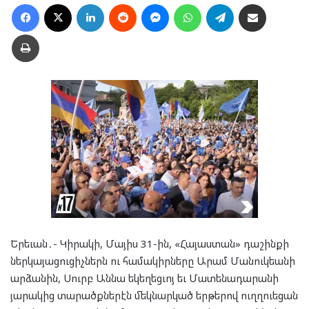
Facebook
X
LinkedIn
Reddit
Messenger
WhatsApp
Telegram
Ուղարկել նամակ
Տպել
Երեւան․- Կիրակի, Մայիս 31-ին, «Հայաստան» դաշինքի
ներկայացուցիչներն ու համակիրները Արամ Մանուկեանի
արձանին, Սուրբ Աննա եկեղեցւոյ եւ Մատենադարանի
յարակից տարածքներէն մեկնարկած երթերով ուղղուեցան