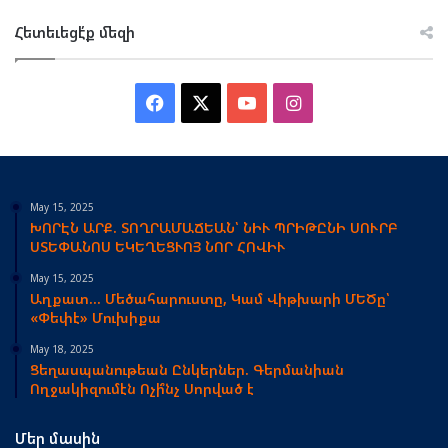
Հետեւեցէ՛ք մեզի
Facebook
X
YouTube
Instagram
May 15, 2025
ԽՈՐԷՆ ԱՐՔ. ՏՈՂՐԱՄԱՃԵԱՆ՝ ՆԻՒ ՊՐԻԹԸՆԻ ՍՈՒՐԲ
ՍՏԵՓԱՆՈՍ ԵԿԵՂԵՑՒՈՅ ՆՈՐ ՀՈՎԻՒ
May 15, 2025
Աղքատ… Մեծահարուստը, Կամ Վիթխարի ՄԵԾը՝
«Փեփէ» Մուխիքա
May 18, 2025
Ցեղասպանութեան Ընկերներ. Գերմանիան
Ողջակիզումէն Ոչի՞նչ Սորված է
Մեր մասին