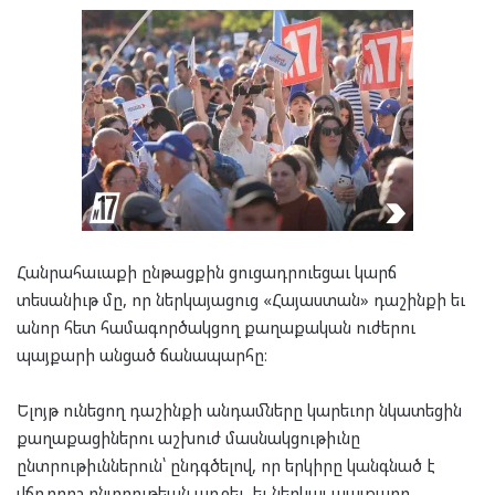
Հանրահաւաքի ընթացքին ցուցադրուեցաւ կարճ
տեսանիւթ մը, որ ներկայացուց «Հայաստան» դաշինքի եւ
անոր հետ համագործակցող քաղաքական ուժերու
պայքարի անցած ճանապարհը։
Ելոյթ ունեցող դաշինքի անդամները կարեւոր նկատեցին
քաղաքացիներու աշխուժ մասնակցութիւնը
ընտրութիւններուն՝ ընդգծելով, որ երկիրը կանգնած է
վճռորոշ ընտրութեան առջեւ, եւ ներկայ պայքարը