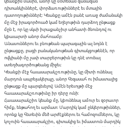
կեանքին մասին, անոր կը մօտենան զանազան
դիտանկիւններէ, փորձառութիւններէ եւ մտային
դատողութիւններէ: Կեանքը ամէն բանէ առաջ ժամանակի
մը մէջ իրագործուած կամ եղելութիւն դարձող ընթացք
մըն է, որ կը սկսի իւրաքանչիւր անհատի ծնունդով ու
կþաւարտի անոր մահուամբ:
Անասուններու եւ բնութեան պարագային ալ նոյնն է
ընթացքը, բացի բանականութեան գիտակցութենէն, որ
ովկիանի մը չափ տարբերութիւն կը դնէ տուեալ
ստեղծագործութեանց միջեւ:
Կեանքի մէջ հաւասարակշռութիւնը, կը միտի ունենալ
մարդուն ապրելակերպը, անոր հեզասահ ու իմաստալից
ընթացք մը պարգեւելով: Ամէն երեւոյթի մէջ
հաւասարակշռութիւնը իր դերը ունի:
Հաւասարակշիռ կեանք մը, կþունենայ ամուր եւ զօրաւոր
հիմք, ենթահող եւ արմատ: Մարդիկ կամ ընկերութիւններ,
որոնք կը հետեւին մեծ արժէքներու եւ համոզումներու, կը
կոչուին հաւասարակշիռ, գիտակից եւ իմաստուն մարդիկ: