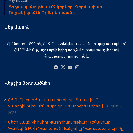
May 18, 2025
Ցեղասպանութեան Ընկերներ. Գերմանիան
Ողջակիզումէն Ոչի՞նչ Սորված է
Մեր մասին
Հիմնուած՝ 1899-ին, Հ․Յ․Դ․ Արեւելեան Ա․Մ․Ն․-ի պաշտօնաթերթ՝
ՀԱՅՐԵՆԻՔ-ը, աշխարհի երիցագոյն մեսրոպաշունչ լեզուով
հրատարակուող թերթն է։
Facebook
X
YouTube
Instagram
Վերջին Յօդուածներ
Հ.Յ.Դ. Բիւրոյի Յայտարարութիւնը՝ Գարեգին Բ.
Կաթողիկոսին Դէմ Յարուցուած Գործին Առիթով
August 7,
2026
Մեծի Տանն Կիլիկիոյ Կաթողիկոսութիւնը Վեհափառ
Գարեգին Բ․-ի Դատարան Կանչուիլը Դատապարտելի Կը