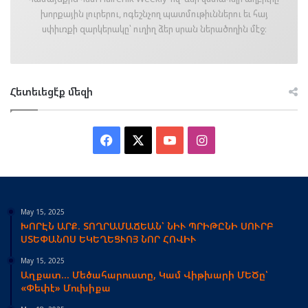
խորքային լուրերու, ոգեշնչող պատմութիւններու եւ հայ
սփիւռքի զարկերակը՝ ուղիղ ձեր սրան ներածողին մէջ։
Հետեւեցէ՛ք մեզի
Facebook
X
YouTube
Instagram
May 15, 2025
ԽՈՐԷՆ ԱՐՔ. ՏՈՂՐԱՄԱՃԵԱՆ՝ ՆԻՒ ՊՐԻԹԸՆԻ ՍՈՒՐԲ
ՍՏԵՓԱՆՈՍ ԵԿԵՂԵՑՒՈՅ ՆՈՐ ՀՈՎԻՒ
May 15, 2025
Աղքատ… Մեծահարուստը, Կամ Վիթխարի ՄԵԾը՝
«Փեփէ» Մուխիքա