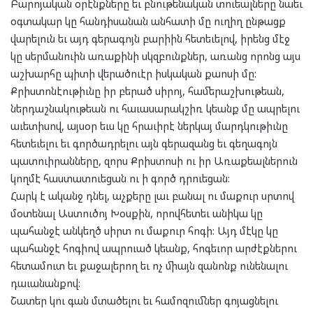
Բարոյական օրէնքները եւ բնութենական տուեալները նաեւ
օգտակար կը հանդիսանան անհատի մը ուղիղ ընթացք
վարելուն եւ այդ գերագոյն բարիին հետեւելով, իրենց մէջ
կը սերմանուին առաքինի սկզբունքներ, առանց որոնց այս
աշխարհը պիտի վերածուէր իսկական քաոսի մը:
Քրիստոնէութիւնը իր բերած սիրոյ, համերաշխութեան,
ներդաշնակութեան ու հաւասարակշիռ կեանք մը ապրելու
աւետիսով, այսօր եւս կը հրաւիրէ ներկայ մարդկութիւնը
հետեւելու եւ գործադրելու այն գերազանց եւ գեղագոյն
պատուիրանները, զորս Քրիստոսի ու իր Առաքեալներուն
կողմէ հաստատուեցան ու ի գործ դրուեցան:
Հարկ է ականջ դնել, աչքերը լաւ բանալ ու մաքուր սրտով
մօտենալ Աստուծոյ Խօսքին, որովհետեւ անիկա կը
պահանջէ անկեղծ սիրտ ու մաքուր հոգի: Այդ մէկը կը
պահանջէ հոգիով ապրուած կեանք, հոգեւոր արժէքներու
հետամուտ եւ քաջալերող եւ ոչ միայն զանոնք ունենալու
դաւանանքով:
Շատեր կու գան մտածելու եւ համոզումներ գոյացնելու