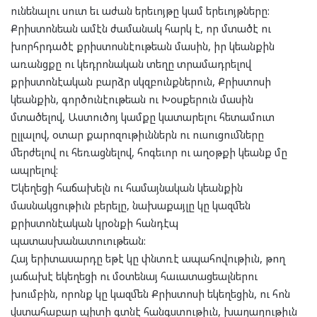
ունենալու սուտ եւ աժան երեւոյթը կամ երեւոյթները:
Քրիստոնեան ամէն ժամանակ հարկ է, որ մտածէ ու
խորհրդածէ քրիստոսնէութեան մասին, իր կեանքին
առանցքը ու կեդրոնական տեղը տրամադրելով
քրիստոնէական բարձր սկզբունքներուն, Քրիստոսի
կեանքին, գործունէութեան ու Խօսքերուն մասին
մտածելով, Աստուծոյ կամքը կատարելու հետամուտ
ըլլալով, օտար քարոզութիւններն ու ուսուցումները
մերժելով ու հեռացնելով, հոգեւոր ու աղօթքի կեանք մը
ապրելով:
Եկեղեցի հաճախելն ու համայնական կեանքին
մասնակցութիւն բերելը, նախաքայլը կը կազմեն
քրիստոնէական կրօնքի հանդէպ
պատասխանատուութեան:
Հայ երիտասարդը եթէ կը փնտռէ ապահովութիւն, թող
յաճախէ եկեղեցի ու մօտենայ հաւատացեալներու
խումբին, որոնք կը կազմեն Քրիստոսի եկեղեցին, ու հոն
վստահաբար պիտի գտնէ հանգստութիւն, խաղաղութիւն