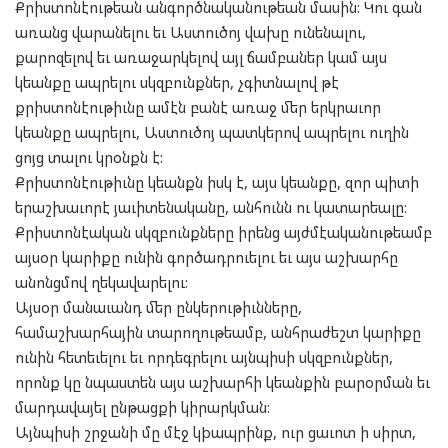
Քրիստոնէութեան անգործնականութեան մասին: Կու գան
առանց վարանելու եւ Աստուծոյ վախը ունենալու,
քարոզելով եւ առաջարկելով այլ ճամբաներ կամ այս
կեանքը ապրելու սկզբունքներ, չգիտնալով թէ
քրիստոնէութիւնը ամէն բանէ առաջ մեր երկրաւոր
կեանքը ապրելու, Աստուծոյ պատկերով ապրելու ուղին
ցոյց տալու կրօնքն է:
Քրիստոնէութիւնը կեանքն իսկ է, այս կեանքը, զոր պիտի
երաշխաւորէ յաւիտենականը, անհունն ու կատարեալը:
Քրիստոնէական սկզբունքները իրենց այժմէականութեամբ
այսօր կարիքը ունին գործադրուելու եւ այս աշխարհը
անոնցմով ղեկավարելու:
Այսօր մանաւանդ մեր ընկերութիւնները,
համաշխարհային տարողութեամբ, անհրաժեշտ կարիքը
ունին հետեւելու եւ որդեգրելու այնպիսի սկզբունքներ,
որոնք կը նպաստեն այս աշխարհի կեանքին բարօրման եւ
մարդավայել ընթացքի կիրարկման:
Այնպիսի շրջանի մը մէջ կþապրինք, ուր ցաւոտ ի սիրտ,