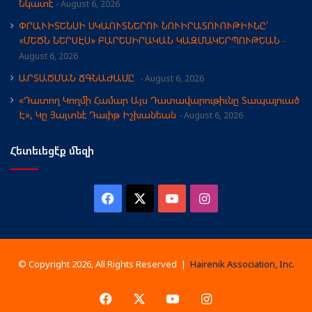
Նկատէ
August 6, 2026
ՓՐԱՒԻՏԵՆՍԻ ՍԿԱՈՒՏՆԵՐՈՒ ՆՈՒԻՐԱՏՈՒՈՒԹԻՒՆԸ՝
«ՄԵԾՆ ՆԵՐՍԷՍ» ԲԱՐԵՍԻՐԱԿԱՆ ԿԱԶՄԱԿԵՐՊՈՒԹԵԱՆ
August 6, 2026
ԱՐՏԱԾՄԱՆ ՃԳՆԱԺԱՄԸ
August 6, 2026
«Դատող Կողմի Համար Այս Դատավարութիւնը Տապալուած
Է», Կը Յայտնէ Դաւիթ Իշխանեան
August 6, 2026
Հետեւեցէ՛ք մեզի
Facebook
X
YouTube
Instagram
© Copyright 2026, All Rights Reserved |
Hairenik Association, Inc.
Facebook
X
YouTube
Instagram