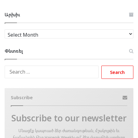
Արխիւ
Արխիւ
Փնտռել
Search
for:
Subscribe
Subscribe to our newsletter
Մնացէ՛ք կապուած ձեր ժառանգութեան, մշակոյթին եւ
համայնքին հետ Hairenik Weekly-ով՝ ձեր վստահելի աղբիւրը