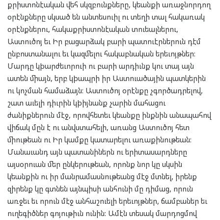
քրիստոնէական վեհ սկզբունքները, կեանքի առաջնորդող
օրէնքները սկսած են անտեսուիլ ու տեղի տալ հակառակ
օրէնքներու, հակաքրիստոնէական տուեալներու,
Աստուծոյ եւ Իր բացարձակ բարի պատուէրներուն դէմ
ընբոստանալու եւ կազմելու հակաբնական երեւոյթներ:
Մարդը կþարժեւորուի ու բարի արդիւնք կու տայ այն
ատեն միայն, երբ կþապրի իր Աստուածային պատկերին
ու կոչման համաձայն: Աստուծոյ օրէնքը չգործադրելով,
շատ աւելի դիւրին կþիյնանք չարին մահացու
ժանիքներուն մէջ, որովհետեւ կեանքը ինքնին անապահով
վիճակ մըն է ու անվստահելի, առանց Աստուծոյ հետ
միութեան ու Իր կամքը կատարելու առաքինութեան:
Մանաւանդ այն պատանիներն ու երիտասարդները
այսօրուան մեր ընկերութեան, որոնք նոր կը սկսին
կեանքին ու իր մանրամասնութեանց մէջ մտնել, իրենք
զիրենք կը գտնեն այնպիսի անհունի մը դիմաց, որուն
առջեւ եւ որուն մէջ անհաշուելի երեւոյթներ, ճամբաներ եւ
ուղեգիծներ գոյութիւն ունին: Ամէն տեսակ մարդոցմով