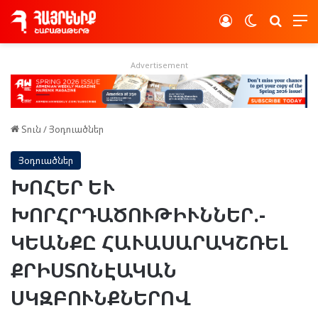
Log In
Switch skin
Որոնե
Advertisement
Տուն
/
Յօդուածներ
Յօդուածներ
ԽՈՀԵՐ ԵՒ
ԽՈՐՀՐԴԱԾՈՒԹԻՒՆՆԵՐ.-
ԿԵԱՆՔԸ ՀԱՒԱՍԱՐԱԿՇՌԵԼ
ՔՐԻՍՏՈՆԷԱԿԱՆ
ՍԿԶԲՈՒՆՔՆԵՐՈՎ