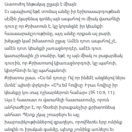
Աստուծոյ ենթակայ ըլլալն է միայն:
Եւ այսպիսով եթէ տուեալ անձը իր երիտասարդութեան
սէմին չկարենայ գտնել այն ապահով ու միակ վստահելի
դուռը որ Քրիստոսն է, կը կորսնցնէ իր կեանքի
հաւասարակշռութիւնը, այդ անձը որքան ալ բարի,
խելացի կամ իմաստուն ըլլայ: Ամէն դուռ ապահով չէ,
ամէն դուռ կեանքի չառաջնորդէր, ամէն դուռ
կատարեալին չի տանիր, եթէ ոչ այն միակ ու բացարձակ
դուռին, որ Քրիստոսով կþառաջնորդուի, կը պահուի,
կþօրհնուի եւ կը պահպանուի:
Քրիստոս ըսաւ. «Ես եմ դուռը: Ով որ ինձմէ անցնելով ներս
մտնէ՝ պիտի փրկուի» «Ե°ս եմ հովիւը: Իրաւ հովիւը իր
կեանքը կու տայ ոչխարներուն համար» (Յհ 10.9, 11):
Այս է հաստատ ու վստահելի հաստատումը, որուն
անհրաժեշտ է, որ հետեւի իւրաքանչիւր քրիստոնեայ
անհատ: Պէտք չկայ շուարելու եւ այլ
խաբուսիկութիւններով զբաղելու, որովհետեւ երբ ունինք
անգին ու իրական գանձը, պէտք չունինք առնելու եւ