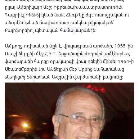
ըլլալ Ամերիկայի մէջ։ Իբրեւ նախապատրաստութիւն,
Գաբրիէլ Ինճեճիկեան նաեւ ձեռք կը ձգէ ուսուցչական ու
տնօրէնութեան մագիստրոսի յաւելեալ վկայական՝
Քալիֆորնիոյ պետական համալսարանէն։
Ամբողջ ոդիսական մըն է, վիպագրման արժանի, 1955-ին
Ուաշինկթընի մէջ Հ.Յ.Դ .Շրջանային ժողովին ամէնօրեայ
վարժարանի հարցը օրակարգի վրայ դնելէն մինչեւ 1964-ի
Սեպտեմբերին Լոս Անճելըսի մէջ Սրբոց Նահատակաց
եկեղեցւոյ Ֆերահեան Ազգային վարժարանի բացումը։