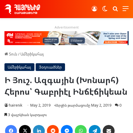
Log In
Switch skin
Որոնե
Advertisement
Տուն
/
Ամերիկահայ
Ամերիկահայ
Յօդուածներ
Ի Յուշ. Ազգային (Խոնարհ)
Հերոս՝ Գաբրիէլ Ինճէճիկեան
hairenik
May 2, 2019
Վերջին թարմացումը May 2, 2019
0
3 վայրկեան կարդալու
Facebook
X
LinkedIn
Reddit
Messenger
WhatsApp
Telegram
Ուղարկել նամակ