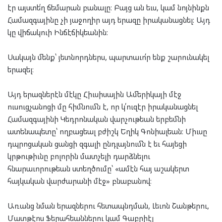
էր այստե՛ղ ճեմարան բանալը։ Բայց ան եւս, կամ նոյնինքն
Համազգայինը չի յաջողիր այդ երազը իրականացնել։ Այդ
կը վիճակուի Ինճէճիկեանին։
Սակայն մենք՝ յետնորդներս, պարտաւո՛ր ենք շարունակել
երազել։
Այդ երազներէն մէկը Հիւսիսային Ամերիկայի մէջ
ուսուցչանոցի մը հիմնումն է, որ կ՛ուզէր իրականացնել
Համազգայինի Կեդրոնական վարչութեան երբեմնի
ատենապետը՝ ողբացեալ բժիշկ Եղիկ Գոնիալեան։ Միւսը
դպրոցական ցանցի զգալի ընդլայնումն է եւ հայեցի
կրթութիւնը բոլորին մատչելի դարձնելու
հնարաւորութեան ստեղծումը՝ «ամէն հայ աշակերտ
հայկական վարժարանի մէջ» բնաբանով։
Առանց նման երազներու հետապնդման, Լեւոն Շանթերու,
Մատթէոս Ֆերահեաններու կամ Գաբրիէլ