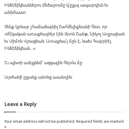
Ինճէճիկեաններու մեծարումը կ՛ըլլայ ապարդիւն եւ
անիմաստ։
Չենք կրնար չհամաձայնիլ Շահմելիքեանի հետ, որ
«մէկական առաքեալներ էին Լեւոն Շանթ, Նիկոլ Աղբալեան
եւ Սիմոն Վրացեան: Առաքեա՛լ մըն է, նաեւ Գաբրիէլ
Ինճէճիկեան…»:
Եւ պիտի աւելցնեմ՝ ազգային հերո՛ս մը։
Արժանի՛ ըլլանք անոնց աւանդին։
Leave a Reply
Your email address will not be published.
Required fields are marked
*