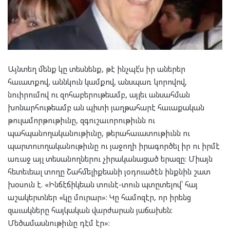
Այնտեղ մենք կը տեսնենք, թէ ինչպէ՛ս իր աներեր
հաւատքով, աննկուն կամքով, անսպառ կորովով,
նուիրումով ու զոհաբերութեամբ, այլեւ անսահման
խոնարհութեամբ ան պիտի յաղթահարէ հաւաքական
թուլամորթութիւնը, զգուշաւորութիւնն ու
պահպանողականութիւնը, թերահաւատութիւնն ու
պարտուողականութիւնը ու յաջողի իրագործել իր ու իրմէ
առաջ այլ տեսանողներու չիրականացած երազը։ Միայն
հետեւեալ տողը Շահմելիքեանի յօդուածէն ինքնին շատ
խօսուն է. «Ինճէճիկեան տունէ-տուն պտըտելով՝ հայ
աշակերտներ «կը մուրար»: Կը համոզէր, որ իրենց
զաւակները հայկական վարժարան յաճախեն:
Մեծամասնութիւնը դէմ էր»: