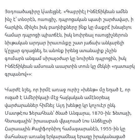
Յօդուածագիրը կ՛աւելցնէ. «Գաբրիէլ Ինճէճիկեան ամեն
ինչ է՝ տնօրէն, ուսուցիչ, դպրոցական պասի շարժավար, ի
հարկին, մինչեւ իսկ բաղնիքները ի՛նք կը մաքրէ՛ խնայելու
համար դպրոցի պիւտճէն, իսկ նուիրեալ ուսուցիչներուն
նիւթական արդար իրաւունքը շատ յաճախ անկարելի
կ՛ըլլար գոյացնել, եւ անոնք իրենց ստանալիք չնչին
գումարն անգամ սիրայօժար կը նուիրեն դպրոցին, իսկ
Ինճէճիկեան ամսուան աւարտին տուն կը մեկնի «դատարկ
գրպանով»»:
Կ՛արժէ նշել, որ իրմէ առաջ ուրիշ «խենթ» մը եղած է, որ
ուզած է Ամերիկայի մէջ հայկական ամէնօրեայ
վարժարաններ հիմնել։ Այդ խենթը կր կոչուէր ընկ.
Մատթէոս Ֆերահեան՝ ծնած Անգարա, 1870-ին։ Ֆետայի,
հետագային՝ իրաւաբան վկայուած Լոս Անճելըսի
Հարաւային Քալիֆորնիոյ համալսարանէն, 1955-ին կը
մահանար առանց երկարամեայ երազը իրականացած