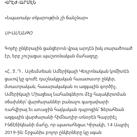
ՎՐԷԺ-ԱՐՄԷՆ
«Նպատակս տկարութիւն չի ճանչնար»
ՍԻԱՄԱՆԹՕ
Գոյժը ընկերային ցանցերուն վրայ արդէն իսկ տարածուած
էր, երբ չուշացաւ պաշտօնական մահազդը.
«Հ․Յ․Դ․ Արեւմտեան Ամերիկայի Կեդրոնական կոմիտէն
ցաւով կը գուժէ դաշնակցական հաւատաւոր ընկեր,
մտաւորական, հասարակական ու ազգային գործիչ,
Ամերիկայի Միացեալ Նահանգներու մէջ հայակերտման
օճախներ՝ վարժարաններ բանալու գաղափարի
ռահվիրայ եւ առաջին հայկական դպրոցին՝ Ֆերահեան
ազգային վարժարանի հիմնադիր-տնօրէն Գաբրիէլ
Ինճէճիկեանի մահը, որ պատահեցաւ Կիրակի, 14 Ապրիլ
2019-ին: Շրջանիս բոլոր ընկերները կը սգան