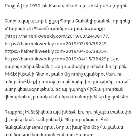
Բայց ո՞վ էր 1930-ին Քեսապ ծնած այդ «խենթ» հայորդին։
Շնորհակալ պէտք է ըլլալ Պօղոս Շահմելիքեանին, որ գրեց
«Դպրոցի Մը Պատմութիւնը» յօդուածաշարքը
(https://hairenikweekly.com/2019/03/24/38177,
https://hairenikweekly.com/2019/03/30/38249,
https://hairenikweekly.com/2019/04/06/38354,
https://hairenikweekly.com/2019/04/15/38429)։ Այդ
դպրոցը Ֆերահեանն է։ Յօդուածագիրը տեսնուեր էր ընկ.
Ինճէճիկեանի հետ ու քանի մը ուրիշ վկաներու հետ, ու
անոր մահէն քիչ առաջ լոյս ընծայեր իր գրութիւնը, ուր թէ՛
անոր կենսագրութեան, թէ ալ դպրոցի հիմնադրութեան
վերաբերեալ բաւական մանրամասնութիւններ կը գտնենք։
Գաբրիէլ Ինճէճիկեան այն խենթն էր, որ, ինչպէս տակաւին
յիշողներ կան, Ամերիկայէն Պէյրութ գնաց ու հո՛ն
հանգանակութիւն ըրաւ Նոր աշխարհին մէջ հայկական
ամէնօրեայ վարժարան բանալու համար։