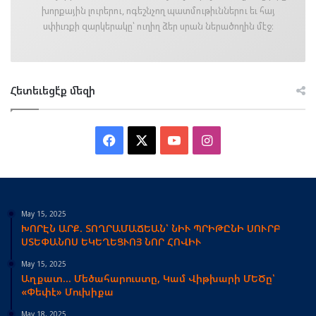
խորքային լուրերու, ոգեշնչող պատմութիւններու եւ հայ
սփիւռքի զարկերակը՝ ուղիղ ձեր սրան ներածողին մէջ։
Հետեւեցէ՛ք մեզի
Facebook
X
YouTube
Instagram
May 15, 2025
ԽՈՐԷՆ ԱՐՔ. ՏՈՂՐԱՄԱՃԵԱՆ՝ ՆԻՒ ՊՐԻԹԸՆԻ ՍՈՒՐԲ
ՍՏԵՓԱՆՈՍ ԵԿԵՂԵՑՒՈՅ ՆՈՐ ՀՈՎԻՒ
May 15, 2025
Աղքատ… Մեծահարուստը, Կամ Վիթխարի ՄԵԾը՝
«Փեփէ» Մուխիքա
May 18, 2025