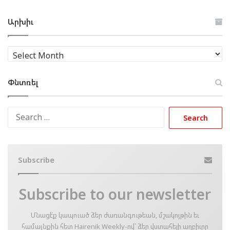
Արխիւ
Արխիւ
Փնտռել
Search
for:
Subscribe
Subscribe to our newsletter
Մնացէ՛ք կապուած ձեր ժառանգութեան, մշակոյթին եւ
համայնքին հետ Hairenik Weekly-ով՝ ձեր վստահելի աղբիւրը