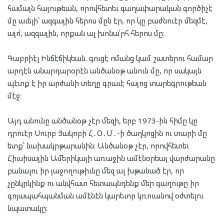
համայն հայութեան, որովհետեւ գաղափարական գործիչէ
մը աւելի՝ ազգային հերոս մըն էր, որ կը բաժնուէր մեզմէ,
այո՛, ազգային, որքան ալ խոնա՛րհ հերոս մը։
Գաբրիէլ Ինճէճիկեան. գուցէ ոմանց կամ շատերու համար
արդէն անարդարօրէն անծանօթ անուն մը, որ սակայն
պէտք է իր արժանի տեղը գրաւէ հայոց տարեգրութեան
մէջ։
Այդ անունը անծանօթ չէր մեզի, երբ 1973-ին հիմը կը
դրուէր Սուրբ Յակոբի Հ․Օ․Մ․-ի ծաղկոցին ու տարի մը
ետք՝ նախակրթարանին։ Անծանօթ չէր, որովհետեւ
Հիւսիսային Ամերիկայի առաջին ամէնօրեայ վարժարանը
բանալու իր յաջողութիւնը մեզ ալ խթանած էր, որ
չընկրկինք ու անվհատ հետապնդենք մեր գաղութը իր
գոյապահպանման ամէնէն կարեւոր կռուանով օժտելու
նպատակը։