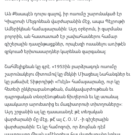
Ան Քեսապէն դուրս գալով, իր ուսումը շարունակած էր
Կիպրոսի Մելգոնեան վարժարանին մէջ, ապա Պէյրութի
Ամերիկեան համալսարանին։ Այդ օրերուն, ի զարմանս
բոլորին, ան հաստատած էր չափահասներու համար
գիշերային դասընթացքներ, որպէսզի ուսանելու առիթէն
զրկուած երիտասարդներ կարենան զարգանալ։
Շահմելիքեան կը գրէ. «1953ին բարձրագոյն ուսումը
շարունակելու միտումով կը մեկնի Միացեալ Նահանգներ եւ
կը յաճախէ Տիթրոյիթի «Ուէյն» համալսարանը, ուր կը
հետեւի ընկերաբանութեան, մանկավարժութեան եւ
դպրոցական տնօրէնութեան ճիւղերուն եւ կը ստանայ
պսակաւոր արուեստից եւ մագիստրոսի տիտղոսները»:
Այդ շրջանին ալ կը դասաւանդէ թէ տեղական
վարժարանի մը մէջ, թէ՛ ալ Հ․Օ․Մ․-ի գիշերային
վարժարանին։ Եւ կը համոզուի, որ ձուլման դէմ
պատուարը միայն ամէնօրեայ հայ վարժարանը կրնայ