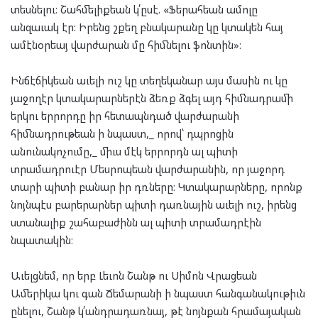
տեսնելու։ Շահմելիքեան կ՛ըսէ. «Ֆերահեան ամոլը
անզաւակ էր: Իրենց շքեղ բնակարանը կը կտակեն հայ
ամէնօրեայ վարժարան մը հիմնելու ֆոնտին»։
Ինճէճիկեան աւելի ուշ կը տեղեկանար այս մասին ու կը
յաջողէր կտակարարներէն ձեռք ձգել այդ հիմնադրամի
երկու երրորդը իր հետապնդած վարժարանի
հիմնադրութեան ի նպաստ,_ որով՝ դպրոցին
անունակոչումը,_ միւս մէկ երրորդն ալ պիտի
տրամադրուէր Մեսրոպեան վարժարանին, որ յաջորդ
տարի պիտի բանար իր դռները։ Կտակարարները, որոնք
նոյնպէս բարերարներ պիտի դառնային աւելի ուշ, իրենց
ստանալիք շահաբաժինն ալ պիտի տրամադրէին
նպատակին։
Աւելցնեմ, որ երբ Լեւոն Շանթ ու Սիմոն Վրացեան
Ամերիկա կու գան Ճեմարանի ի նպաստ հանգանակութիւն
ընելու, Շանթ կ՛անդրադառնայ, թէ նոյնքան հրամայական