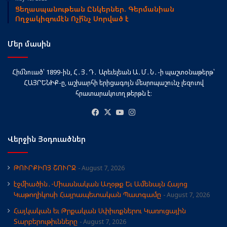
Ցեղասպանութեան Ընկերներ. Գերմանիան
Ողջակիզումէն Ոչի՞նչ Սորված է
Մեր մասին
Հիմնուած՝ 1899-ին, Հ․Յ․Դ․ Արեւելեան Ա․Մ․Ն․-ի պաշտօնաթերթ՝
ՀԱՅՐԵՆԻՔ-ը, աշխարհի երիցագոյն մեսրոպաշունչ լեզուով
հրատարակուող թերթն է։
Facebook
X
YouTube
Instagram
Վերջին Յօդուածներ
ԹՈՒՐՔԻՈՅ ՇՈՒՐՋ
August 7, 2026
էջմիածին․-Միասնական Աղօթք Եւ Ամենայն Հայոց
Կաթողիկոսի Հայրապետական Պատգամը
August 7, 2026
Հայկական եւ Թրքական Սփիւռքներու Կառուցային
Տարբերութիւնները
August 7, 2026