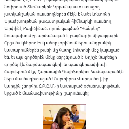
նուիրուած ձեռնարկին: Կրթանպաստ ստացող
յատկանշական ուսանողներէն մէկն է նաեւ Լոնտոնի
Երաժշտութեան թագաւորական հիմնարկի ուսանող
Արփինէ Քալինինան, որուն կազմած “Կանթեղ“
նուագախումբը արժանացած է բազմաթիւ միջազգային
մրցանակներու: Իսկ անոր յօրինումներու անդրանիկ
կատարումներէն քանի մը հատը Լոնտոնի մէջ կայացած
են, եւ այս գործերէն մէկը ներշնչուած է Եղիշէ Չարենցի
գործերէն: Շարժապատկերի եւ պատկերասփիւռի
մարզերուն մէջ, Հարաւային Գալիֆորնիոյ համալսարանէն
ներս մասնագիտացած Մարտիրոս Վարդանով, իր
կարգին շնորհիւ Հ.Բ.Ը.Մ.-ի կատարած օժանդակութեան,
կրցած է մասնագիտութիւնը շարունակել: