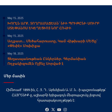
May 15, 2025
ԽՈՐԷՆ ԱՐՔ. ՏՈՂՐԱՄԱՃԵԱՆ՝ ՆԻՒ ՊՐԻԹԸՆԻ ՍՈՒՐԲ
ՍՏԵՓԱՆՈՍ ԵԿԵՂԵՑՒՈՅ ՆՈՐ ՀՈՎԻՒ
May 15, 2025
Աղքատ… Մեծահարուստը, Կամ Վիթխարի ՄԵԾը՝
«Փեփէ» Մուխիքա
May 18, 2025
Ցեղասպանութեան Ընկերներ. Գերմանիան
Ողջակիզումէն Ոչի՞նչ Սորված է
Մեր մասին
Հիմնուած՝ 1899-ին, Հ․Յ․Դ․ Արեւելեան Ա․Մ․Ն․-ի պաշտօնաթերթ՝
ՀԱՅՐԵՆԻՔ-ը, աշխարհի երիցագոյն մեսրոպաշունչ լեզուով
հրատարակուող թերթն է։
Facebook
X
YouTube
Instagram