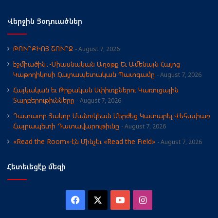
Վերջին Յօդուածներ
ԹՈՒՐՔԻՈՅ ՇՈՒՐՋ
August 7, 2026
էջմիածին․-Միասնական Աղօթք Եւ Ամենայն Հայոց
Կաթողիկոսի Հայրապետական Պատգամը
August 7, 2026
Հայկական եւ Թրքական Սփիւռքներու Կառուցային
Տարբերութիւնները
August 7, 2026
Դատաւոր Յակոբ Մանուկեան Մերժեց Կատարել Վեհափառ
Հայրապետի Դատավարութիւնը
August 7, 2026
«Read the Room»-էն Մինչեւ «Read the Field»
August 7, 2026
Հետեւեցէ՛ք մեզի
Facebook
X
YouTube
Instagram