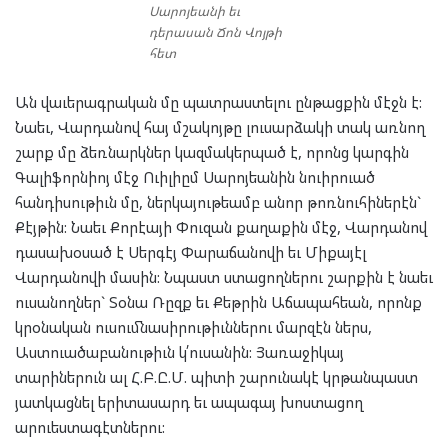
Սարոյեանի եւ
դերասան Ճոն Վոյթի
հետ
Ան վաւերագրական մը պատրաստելու ընթացքին մէջն է:
Նաեւ, Վարդանով հայ մշակոյթը լուսարձակի տակ առնող
շարք մը ձեռնարկներ կազմակերպած է, որոնց կարգին
Գալիֆորնիոյ մէջ Ուիլիըմ Սարոյեանին նուիրուած
հանդիսութիւն մը, ներկայութեամբ անոր թոռնուհիներէն`
Քէյթին: Նաեւ Քորէայի Փուզան քաղաքին մէջ, Վարդանով
դասախօսած է Սերգէյ Փարաճանովի եւ Միքայէլ
Վարդանովի մասին: Նպաստ ստացողներու շարքին է նաեւ
ուսանողներ` Տօնա Ռըզք եւ Քեթրին Աճապահեան, որոնք
կրօնական ուսումնասիրութիւններու մարզէն ներս,
Աստուածաբանութիւն կ՛ուսանին: Յառաջիկայ
տարիներուն ալ Հ.Բ.Ը.Մ. պիտի շարունակէ կրթանպաստ
յատկացնել երիտասարդ եւ ապագայ խոստացող
արուեստագէտներու: