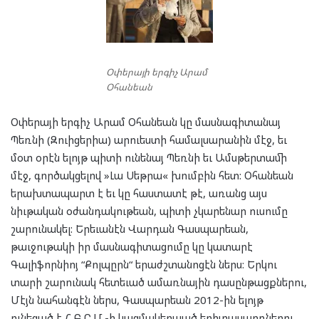
Օփերայի երգիչ Արամ
Օհանեան
Օփերայի երգիչ Արամ Օհանեան կը մասնագիտանայ
Պեռնի (Զուիցերիա) արուեստի համալսարանին մէջ, եւ
մօտ օրէն ելոյթ պիտի ունենայ Պեռնի եւ Ամսթերտամի
մէջ, գործակցելով »Լա Սեթրա« խումբին հետ: Օհանեան
երախտապարտ է եւ կը հաստատէ թէ, առանց այս
նիւթական օժանդակութեան, պիտի չկարենար ուսումը
շարունակել: Երեւանէն Վարդան Գասպարեան,
թաւջութակի իր մասնագիտացումը կը կատարէ
Գալիֆորնիոյ “Քոլպըրն“ երաժշտանոցէն ներս: Երկու
տարի շարունակ հետեւած ամառնային դասընթացքներու,
Մէյն նահանգէն ներս, Գասպարեան 2012-ին ելոյթ
ունեցած է Հ.Բ.Ը.Մ.-ի կազմակերպած երիտասարդներու