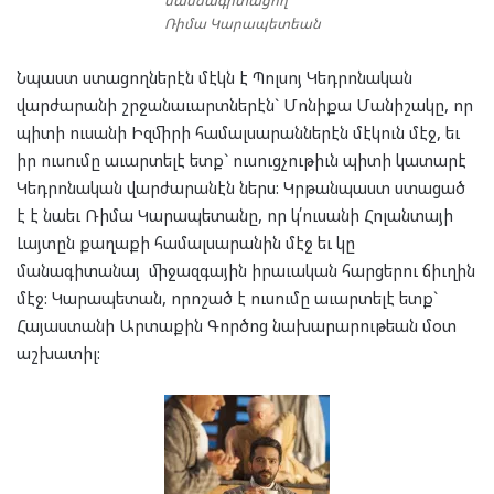
Ռիմա Կարապետեան
Նպաստ ստացողներէն մէկն է Պոլսոյ Կեդրոնական
վարժարանի շրջանաւարտներէն` Մոնիքա Մանիշակը, որ
պիտի ուսանի Իզմիրի համալսարաններէն մէկուն մէջ, եւ
իր ուսումը աւարտելէ ետք` ուսուցչութիւն պիտի կատարէ
Կեդրոնական վարժարանէն ներս: Կրթանպաստ ստացած
է է նաեւ Ռիմա Կարապետանը, որ կ՛ուսանի Հոլանտայի
Լայտըն քաղաքի համալսարանին մէջ եւ կը
մանագիտանայ միջազգային իրաւական հարցերու ճիւղին
մէջ: Կարապետան, որոշած է ուսումը աւարտելէ ետք`
Հայաստանի Արտաքին Գործոց նախարարութեան մօտ
աշխատիլ: