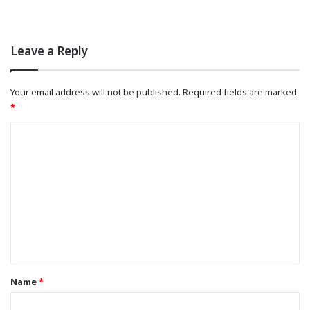
Leave a Reply
Your email address will not be published.
Required fields are marked
*
C
o
m
m
e
n
t
*
Name
*