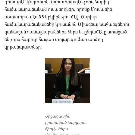
գումարէն կ՛օգտուին մօտաւորապէս չորս հարիւր
համալսարանական ուսանողներ, որոնք կ՛ուսանին
մօտաւորապէս 35 երկիրներու մէջ: Հարիւր
համալսարանականներ կ՛ուսանին Միացեալ Նահանգներու
զանազան համալսարաններէ ներս եւ ընդամէնը ստացած
են չորս հարիւր հազար տոլար գումար արժող
կրթանպաստներ:
Միջազգային
իրաւական հարցերու
ճիւղէն ներս
մասնագիտացող`