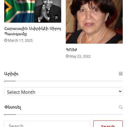
Հարաւային Ափրիկէի Սիրոյ
Պատգամը
March 17, 2025
ԳՈՅԺ
May 23, 2022
Արխիւ
Արխիւ
Փնտռել
Search