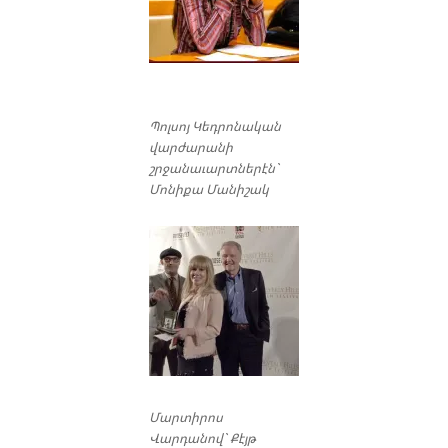
Պոլսոյ Կեդրոնական
վարժարանի
շրջանաւարտներէն`
Մոնիքա Մանիշակ
Մարտիրոս
Վարդանով` Քէյթ