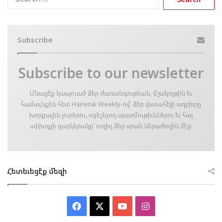
for:
Subscribe
Subscribe to our newsletter
Մնացէ՛ք կապուած ձեր ժառանգութեան, մշակոյթին եւ
համայնքին հետ Hairenik Weekly-ով՝ ձեր վստահելի աղբիւրը
խորքային լուրերու, ոգեշնչող պատմութիւններու եւ հայ
սփիւռքի զարկերակը՝ ուղիղ ձեր սրան ներածողին մէջ։
Հետեւեցէ՛ք մեզի
Facebook
X
YouTube
Instagram