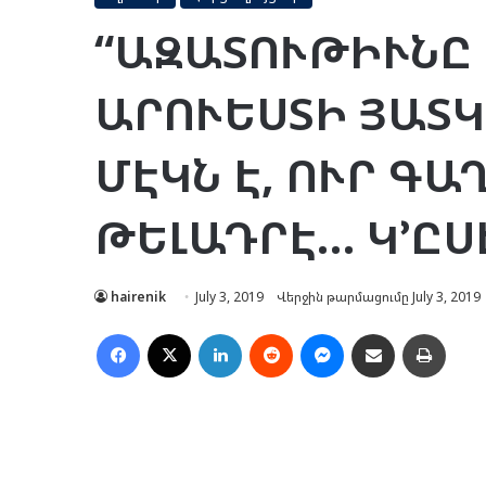
“ԱԶԱՏՈՒԹԻՒՆԸ
ԱՐՈՒԵՍՏԻ ՅԱՏ
ՄԷԿՆ Է, ՈՒՐ ԳԱ
ԹԵԼԱԴՐԷ… Կ՚ԸՍ
hairenik
July 3, 2019
Վերջին թարմացումը July 3, 2019
Facebook
X
LinkedIn
Reddit
Messenger
Ուղարկել նամակ
Տպել