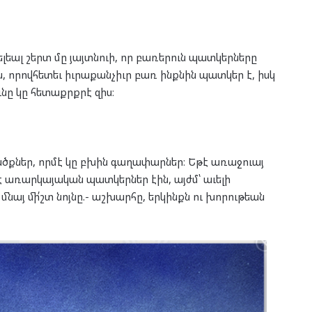
եալ շերտ մը յայտնուի, որ բառերուն պատկերները
, որովհետեւ իւրաքանչիւր բառ ինքնին պատկեր է, իսկ
ւնը կը հետաքրքրէ զիս։
ւածքներ, որմէ կը բխին գաղափարներ։ Եթէ առաջուայ
ւէ առարկայական պատկերներ էին, այժմ՝ աւելի
մնայ մի՛շտ նոյնը.- աշխարհը, երկինքն ու խորութեան