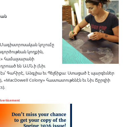
եան
ք։ Մագիստրոսական կոչումը
գործութեան կողքին,
ork» համալսարանի
դրուած են ԱՄՆ.ի (Նիւ
պէս՝ Գահիրէ, Անգլիա եւ Պելճիքա։ Ստացած է պարգեւներ
n), «MacDowell Colony» հաստատութենէն եւ Նիւ Ճըրզիի
s).
dvertisement