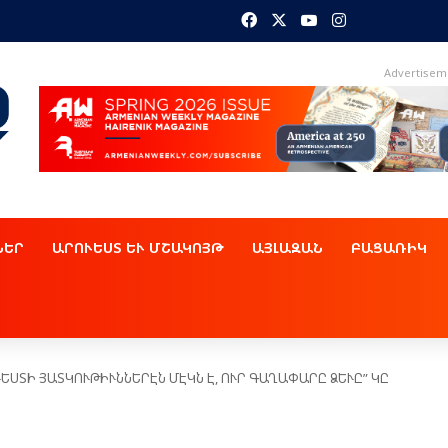
Facebook
X
YouTube
Instagram
Advertisem
ՆԵՐ
ԱՐՈՒԵՍՏ ԵՒ ՄՇԱԿՈՅԹ
ԱՅԼԱԶԱՆ
ԲԱՑԱՌԻԿ
ՍՏԻ ՅԱՏԿՈՒԹԻՒՆՆԵՐԷՆ ՄԷԿՆ Է, ՈՒՐ ԳԱՂԱՓԱՐԸ ՁԵՒԸ” ԿԸ