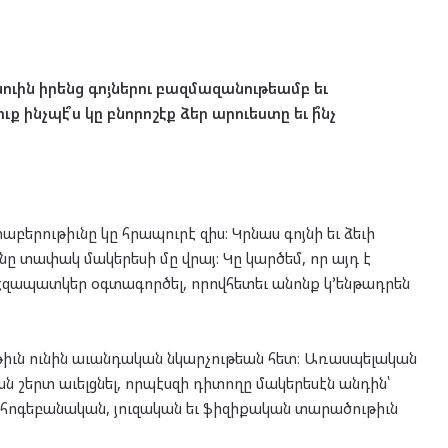
ուին
իրենց
գոյներու
բազմազանութեամբ
եւ
ուք
ինչպէ՞ս
կը
բնորոշէք
ձեր
արուեստը
եւ
ի՞նչ
բերութիւնը կը հրապուրէ զիս։ Կրնաս գոյնի եւ ձեւի
նը տափակ մակերեսի մը վրայ։ Կը կարծեմ, որ այդ է
զապատկեր օգտագործել, որովհետեւ անոնք կ՚ենթադրեն
թիւն ունին աւանդական նկարչութեան հետ։ Առասպելական
շերտ աւելցնել, որպէսզի դիտողը մակերեսէն անդին՝
ել հոգեբանական, յուզական եւ ֆիզիքական տարածութիւն