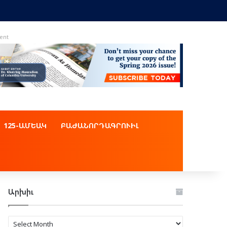
ent
125-ԱՄԵԱԿ
ԲԱԺԱՆՈՐԴԱԳՐՈՒԻԼ
Արխիւ
Արխիւ