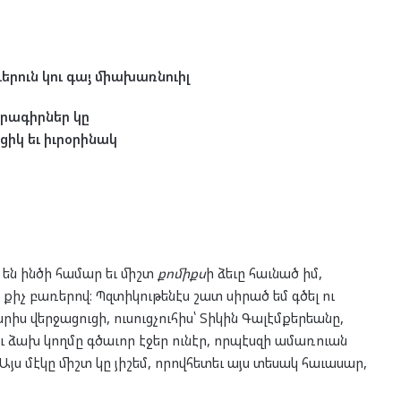
ւերուն
կու
գայ
միախառնուիլ
րագիրներ
կը
ցիկ
եւ
իւրօրինակ
 են ինծի համար եւ միշտ
քոմիքս
ի ձեւը հաւնած իմ,
 քիչ բառերով։ Պզտիկութենէս շատ սիրած եմ գծել ու
իս վերջացուցի, ուսուցչուհիս՝ Տիկին Գալէմքերեանը,
ւ ձախ կողմը գծաւոր էջեր ունէր, որպէսզի ամառուան
Այս մէկը միշտ կը յիշեմ, որովհետեւ այս տեսակ հաւասար,
։