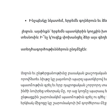
Ինչպէս
կը
նկատեմ,
երբեմն
գոյներուն
եւ
ձե
լեզուն
.
այսինքն՝
երբեմն
պատկերին
կողքին
խո
տեսնուին։
Ի՞նչ
կ՚ուզէք
փոխանցել
ձեր
այս
գեղե
ստեղծագործութիւններուն
ընդմէջէն։
Լեզուն եւ ընթերցանութիւնը բաւական քաշողական
որովհետեւ նիւթը կը յայտնուի պարզ պատկերով եւ
պատմութիւն գրել եւ երբ դպրոցական չորրորդ տար
ինծի նուիրեց տետրակ մը, որ աջ կողմը պարապ ե
ընթացքին շարունակեմ պատմութիւն գրել ու գծել։ 
երկեակ միջոցը կը շարունակուի իմ գործերուս մէջ