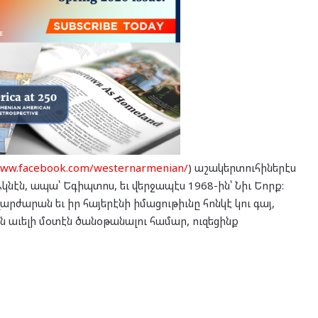
www.facebook.com/westernarmenian/
) աշակերտուհիներէս
կնէն, ապա՝ Եգիպտոս, եւ վերջապէս 1968-ին՝ Նիւ Եորք:
ժարան եւ իր հայերէնի իմացութիւնը հոնկէ կու գայ,
ն աւելի մօտէն ծանօթանալու համար, ուզեցինք