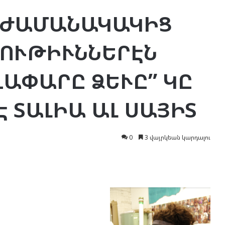
 ԺԱՄԱՆԱԿԱԿԻՑ
ԿՈՒԹԻՒՆՆԵՐԷՆ
ՂԱՓԱՐԸ ՁԵՒԸ” ԿԸ
Է ՏԱԼԻԱ ԱԼ ՍԱՅԻՏ
0
3 վայրկեան կարդալու