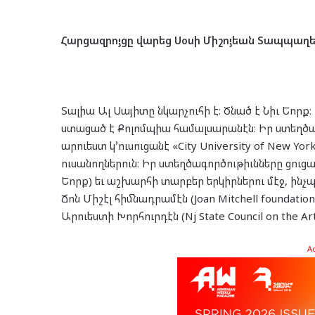
Հարցազրոյցը վարեց Սօսի Միշոյեան Տապպաղ
Տալիա Ալ Սայիտը նկարչուհի է։ Ծնած է Նիւ Եոր
ստացած է Քոլոմպիա համալսարանէն։ Իր ստեղծա
արուեստ կ՚ուսուցանէ «City University of New Y
ուսանողներուն։ Իր ստեղծագործութիւնները ցուցա
Եորք) եւ աշխարհի տարբեր երկիրներու մէջ, ինչ
Ճոն Միշէլ հիմնադրամէն (Joan Mitchell foundatio
Արուեստի Խորհուրդէն (Nj State Council on the Art
A