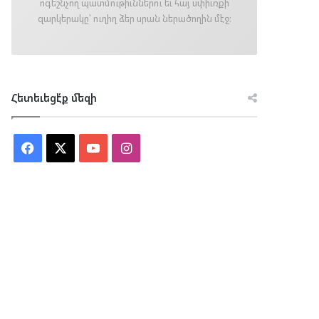
ոգեշնչող պատմութիւններու եւ հայ սփիւռքի
զարկերակը՝ ուղիղ ձեր սրան ներածողին մէջ։
Հետեւեցէ՛ք մեզի
Facebook
X
YouTube
Instagram