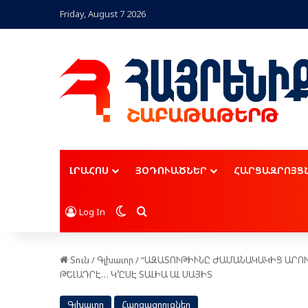
Friday, August 7 2026
ԼՐԱՀՈՍ
ՅՕԴՈՒԱԾՆԵՐ
ՀԱՐՑԱԶՐՈՅՑ
Switch skin
Որոնել
Log In
Տուն
/
Գլխաւոր
/
“ԱԶԱՏՈՒԹԻՒՆԸ ԺԱՄԱՆԱԿԱԿԻՑ ԱՐՈՒԵ
ԹԵԼԱԴՐԷ… Կ՚ԸՍԷ ՏԱԼԻԱ ԱԼ ՍԱՅԻՏ
Գլխաւոր
Հարցազրոյցներ