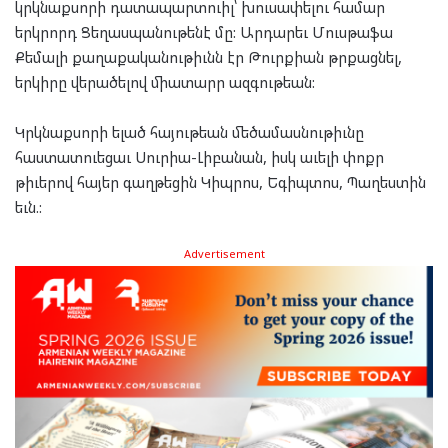
կրկնաքսորի դատապարտուիլ՝ խուսափելու համար
երկրորդ Ցեղասպանութենէ մը: Արդարեւ Մուսթաֆա
Քեմալի քաղաքականութիւնն էր Թուրքիան թրքացնել,
երկիրը վերածելով միատարր ազգութեան:
Կրկնաքսորի ելած հայութեան մեծամասնութիւնը
հաստատուեցաւ Սուրիա-Լիբանան, իսկ աւելի փոքր
թիւերով հայեր գաղթեցին Կիպրոս, Եգիպտոս, Պաղեստին
եւն.:
Advertisement