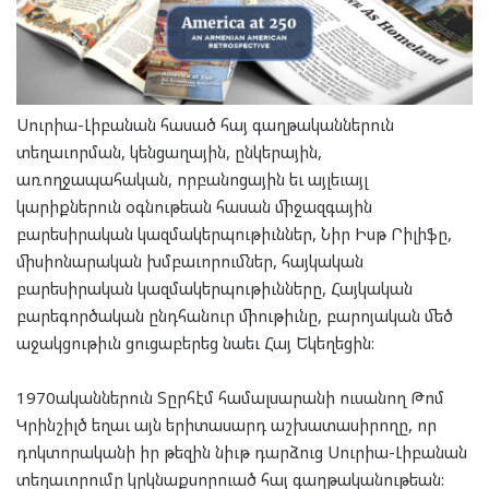
Սուրիա-Լիբանան հասած հայ գաղթականներուն
տեղաւորման, կենցաղային, ընկերային,
առողջապահական, որբանոցային եւ այլեւայլ
կարիքներուն օգնութեան հասան միջազգային
բարեսիրական կազմակերպութիւններ, Նիր Իսթ Րիլիֆը,
միսիոնարական խմբաւորումներ, հայկական
բարեսիրական կազմակերպութիւնները, Հայկական
բարեգործական ընդհանուր միութիւնը, բարոյական մեծ
աջակցութիւն ցուցաբերեց նաեւ Հայ Եկեղեցին:
1970ականներուն Տըրհէմ համալսարանի ուսանող Թոմ
Կրինշիլծ եղաւ այն երիտասարդ աշխատասիրողը, որ
դոկտորականի իր թեզին նիւթ դարձուց Սուրիա-Լիբանան
տեղաւորումը կրկնաքսորուած հայ գաղթականութեան: