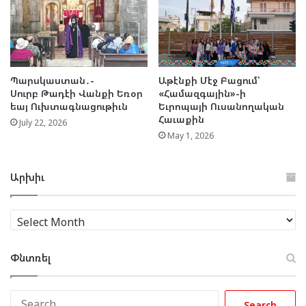
Պարսկաստան․-
Աթէնքի Մէջ Բացում՝
Սուրբ Թադէի Վանքի Եռօր
«Համազգային»-ի
եայ Ուխտագնացութիւն
Եւրոպայի Ուսանողական
Հաւաքին
July 22, 2026
May 1, 2026
Արխիւ
Արխիւ
Փնտռել
Search