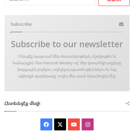
for:
Subscribe
Subscribe to our newsletter
Մնացէ՛ք կապուած ձեր ժառանգութեան, մշակոյթին եւ
համայնքին հետ Hairenik Weekly-ով՝ ձեր վստահելի աղբիւրը
խորքային լուրերու, ոգեշնչող պատմութիւններու եւ հայ
սփիւռքի զարկերակը՝ ուղիղ ձեր սրան ներածողին մէջ։
Հետեւեցէ՛ք մեզի
Facebook
X
YouTube
Instagram