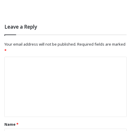
Leave a Reply
Your email address will not be published.
Required fields are marked
*
C
o
m
m
e
n
t
*
Name
*