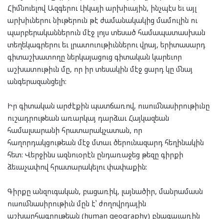
Հիմնուելով Ազգերու Լիկայի արխիւային, ինչպէս եւ այլ
արխիւներու նիւթերուն թէ ժամանակակից մամուլին ու
պարբերականներուն մէջ լոյս տեսած համապատասխան
տեղեկագրերու եւ լրատուութիւններու վրայ, երիտասարդ
գիտաշխատողը ներկայացուց գիտական կարեւոր
աշխատութիւն մը, որ իր տեսակին մէջ ցարդ կը մնայ
անգերազանցելի:
Իր գիտական արժէքին պատճառով, ուսումնասիրութիւնը
ուշադրութեան առարկայ դարձաւ Հայկազեան
համալսարանի հրատարակչատան, որ
հաղորդակցութեան մէջ մտաւ ծերունազարդ հեղինակին
հետ: Վերջինս ազնուօրէն ընդառաջեց թեզը գիրքի
ձեւաչափով հրատարակելու փափաքին:
Գիրքը անզուգական, բացառիկ, լայնածիր, մանրամասն
ուսումնասիրութիւն մըն է՝ ժողովրդային
աշխարհագրութեան (human geography) բնագաւառին