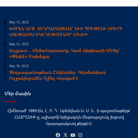
May 15, 2025
ԽՈՐԷՆ ԱՐՔ. ՏՈՂՐԱՄԱՃԵԱՆ՝ ՆԻՒ ՊՐԻԹԸՆԻ ՍՈՒՐԲ
ՍՏԵՓԱՆՈՍ ԵԿԵՂԵՑՒՈՅ ՆՈՐ ՀՈՎԻՒ
May 15, 2025
Աղքատ… Մեծահարուստը, Կամ Վիթխարի ՄԵԾը՝
«Փեփէ» Մուխիքա
May 18, 2025
Ցեղասպանութեան Ընկերներ. Գերմանիան
Ողջակիզումէն Ոչի՞նչ Սորված է
Մեր մասին
Հիմնուած՝ 1899-ին, Հ․Յ․Դ․ Արեւելեան Ա․Մ․Ն․-ի պաշտօնաթերթ՝
ՀԱՅՐԵՆԻՔ-ը, աշխարհի երիցագոյն մեսրոպաշունչ լեզուով
հրատարակուող թերթն է։
Facebook
X
YouTube
Instagram