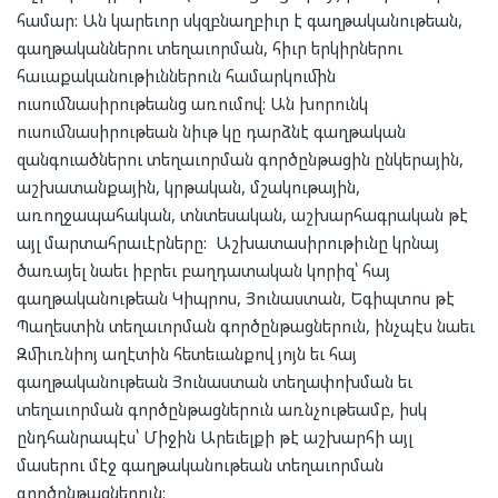
համար: Ան կարեւոր սկզբնաղբիւր է գաղթականութեան,
գաղթականներու տեղաւորման, հիւր երկիրներու
հաւաքականութիւններուն համարկումին
ուսումնասիրութեանց առումով: Ան խորունկ
ուսումնասիրութեան նիւթ կը դարձնէ գաղթական
զանգուածներու տեղաւորման գործընթացին ընկերային,
աշխատանքային, կրթական, մշակութային,
առողջապահական, տնտեսական, աշխարհագրական թէ
այլ մարտահրաւէրները: Աշխատասիրութիւնը կրնայ
ծառայել նաեւ իբրեւ բաղդատական կորիզ՝ հայ
գաղթականութեան Կիպրոս, Յունաստան, Եգիպտոս թէ
Պաղեստին տեղաւորման գործընթացներուն, ինչպէս նաեւ
Զմիւռնիոյ աղէտին հետեւանքով յոյն եւ հայ
գաղթականութեան Յունաստան տեղափոխման եւ
տեղաւորման գործընթացներուն առնչութեամբ, իսկ
ընդհանրապէս՝ Միջին Արեւելքի թէ աշխարհի այլ
մասերու մէջ գաղթականութեան տեղաւորման
գործընթացներուն: