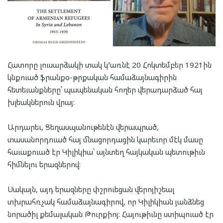
Հատորը լուսարձակի տակ կ’առնէ 20 Հոկտեմբեր 1921ին
կնքուած ֆրանքօ-թրքական համաձայնագիրին
հետեւանքները՝ պապենական հողեր վերադարձած հայ
խլեակներուն վրայ:
Արդարեւ, Ցեղասպանութենէն վերապրած,
տասանորդուած հայ մնացորդացին կարեւոր մէկ մասը
հաւաքուած էր Կիլիկիա՝ այնտեղ հայկական պետութիւն
հիմնելու երազներով:
Սակայն, այդ երազները փշրուեցան վերոյիշեալ
տխրահռչակ համաձայնագիրով, որ Կիլիկիան յանձնեց
նորածիլ քեմալական Թուրքիոյ: Հայութիւնը ստիպուած էր