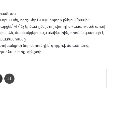
րաժեշտ»։
րաստել, ոգեշնչել։ Եւ այս բոլորը ընելով միասին։
րցնէ՝ «Ի՞նչ կրնամ ընել ժողովուրդիս համար», ան պիտի
րս: Ան, մասնակցելով այս սեմինարին, որուն նպատակն է
ն պատասխանը:
 փոխանցուի նոր սերունդին՝ գիրքով, մտածումով,
դառնալէ ետք՝ զէնքով։
enger
Ուղարկել նամակ
Տպել