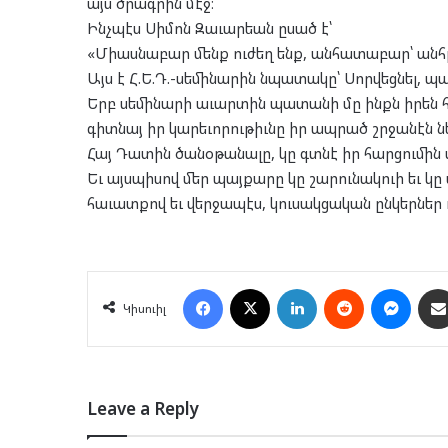
այս ծրագրին մէջ։
Ինչպէս Սիմոն Զաւարեան ըսած է՝
«Միասնաբար մենք ուժեղ ենք, անհատաբար՝ անհ
Այս է Հ.Ե.Դ.-սեմինարին նպատակը՝ Սորվեցնել, պատ
Երբ սեմինարի աւարտին պատանի մը ինքն իրեն հա
գիտնայ իր կարեւորութիւնը իր ապրած շրջանէն նե
Հայ Դատին ծանօթանալը, կը գտնէ իր հարցումի
Եւ այսպիսով մեր պայքարը կը շարունակուի եւ կը
հաւատքով եւ վերջապէս, կուսակցական ընկերներ 
Facebook
X
LinkedIn
Reddit
Mess
Կիսուիլ
Leave a Reply