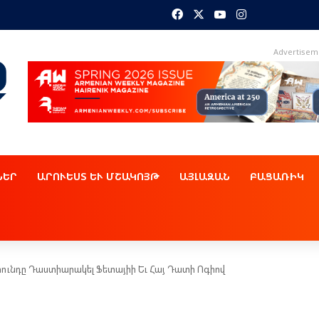
Facebook
X
YouTube
Instagram
Advertisem
ՆԵՐ
ԱՐՈՒԵՍՏ ԵՒ ՄՇԱԿՈՅԹ
ԱՅԼԱԶԱՆ
ԲԱՑԱՌԻԿ
րունդը Դաստիարակել Ֆետայիի Եւ Հայ Դատի Ոգիով