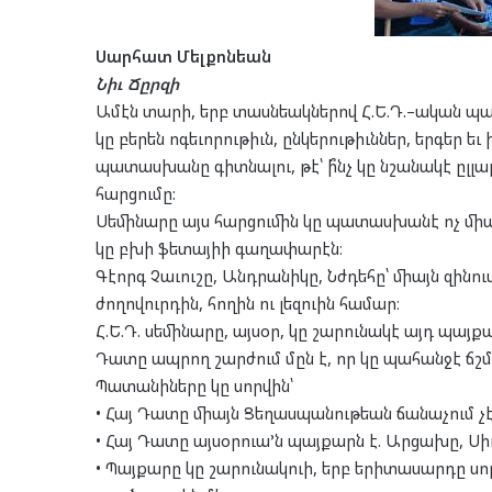
Սարհատ Մելքոնեան
Նիւ Ճըրզի
Ամէն տարի, երբ տասնեակներով Հ.Ե.Դ.–ական պա
կը բերեն ոգեւորութիւն, ընկերութիւններ, երգեր 
պատասխանը գիտնալու, թէ՝ ի՞նչ կը նշանակէ ըլլ
հարցումը:
Սեմինարը այս հարցումին կը պատասխանէ ոչ միա
կը բխի ֆետայիի գաղափարէն։
Գէորգ Չաւուշը, Անդրանիկը, Նժդեհը՝ միայն զինո
ժողովուրդին, հողին ու լեզուին համար։
Հ.Ե.Դ. սեմինարը, այսօր, կը շարունակէ այդ պայքա
Դատը ապրող շարժում մըն է, որ կը պահանջէ ճշմ
Պատանիները կը սորվին՝
• Հայ Դատը միայն Ցեղասպանութեան ճանաչում չէ։
• Հայ Դատը այսօրուա’ն պայքարն է. Արցախը, Սիւն
• Պայքարը կը շարունակուի, երբ երիտասարդը ս