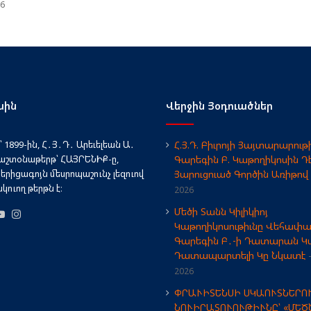
26
սին
Վերջին Յօդուածներ
 1899-ին, Հ․Յ․Դ․ Արեւելեան Ա․
Հ.Յ.Դ. Բիւրոյի Յայտարարութի
աշտօնաթերթ՝ ՀԱՅՐԵՆԻՔ-ը,
Գարեգին Բ. Կաթողիկոսին Դ
երիցագոյն մեսրոպաշունչ լեզուով
Յարուցուած Գործին Առիթով
ուող թերթն է։
2026
Մեծի Տանն Կիլիկիոյ
book
X
YouTube
Instagram
Կաթողիկոսութիւնը Վեհափ
Գարեգին Բ․-ի Դատարան Կա
Դատապարտելի Կը Նկատէ
2026
ՓՐԱՒԻՏԵՆՍԻ ՍԿԱՈՒՏՆԵՐՈ
ՆՈՒԻՐԱՏՈՒՈՒԹԻՒՆԸ՝ «ՄԵԾ