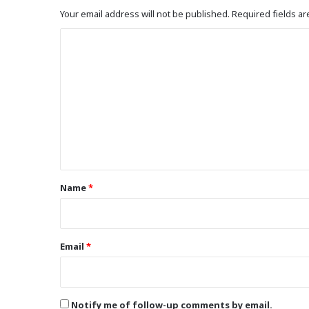
Your email address will not be published.
Required fields a
C
o
m
m
e
n
t
*
Name
*
Email
*
Notify me of follow-up comments by email.