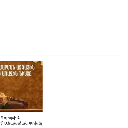
 Գոյութիւն
Թէ՞ Անպայման Փոխել