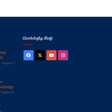
Հետեւեցէ՛ք մեզի
ւնը՝
Facebook
X
YouTube
Instagram
էմ
August 7,
առ
նչուիլը
August 6,
Ւ
Ն