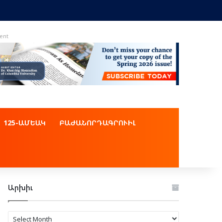
ent
125-ԱՄԵԱԿ
ԲԱԺԱՆՈՐԴԱԳՐՈՒԻԼ
Արխիւ
Արխիւ