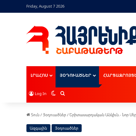
Friday, August 7 2026
ԼՐԱՀՈՍ
ՅՕԴՈՒԱԾՆԵՐ
ՀԱՐՑԱԶՐՈՅՑ
Switch skin
Որոնել
Log In
Տուն
/
Յօդուածներ
/
Երիտասարդական Անկիւն.- Նոր Սե
Ազգային
Յօդուածներ