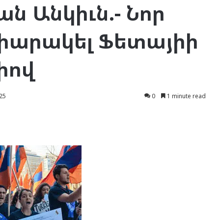
 Անկիւն.- Նոր
իարակել Ֆետայիի
իով
25
0
1 minute read