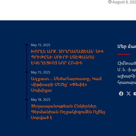
August 6, 20
May 15, 2025
Մեր մա
ԽՈՐԷՆ ԱՐՔ. ՏՈՂՐԱՄԱՃԵԱՆ՝ ՆԻՒ
ՊՐԻԹԸՆԻ ՍՈՒՐԲ ՍՏԵՓԱՆՈՍ
ԵԿԵՂԵՑՒՈՅ ՆՈՐ ՀՈՎԻՒ
Հիմնուած՝
Մ․Ն․-ի պ
May 15, 2025
աշխարհի 
Աղքատ… Մեծահարուստը, Կամ
հրատարակ
Վիթխարի ՄԵԾը՝ «Փեփէ»
Մուխիքա
Face
May 18, 2025
Ցեղասպանութեան Ընկերներ.
Գերմանիան Ողջակիզումէն Ոչի՞նչ
Սորված է