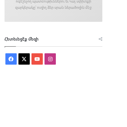
ոգեշնչող պատմութիւններու եւ հայ սփիւռքի
զարկերակը՝ ուղիղ ձեր սրան ներածողին մէջ։
Հետեւեցէ՛ք մեզի
Facebook
X
YouTube
Instagram