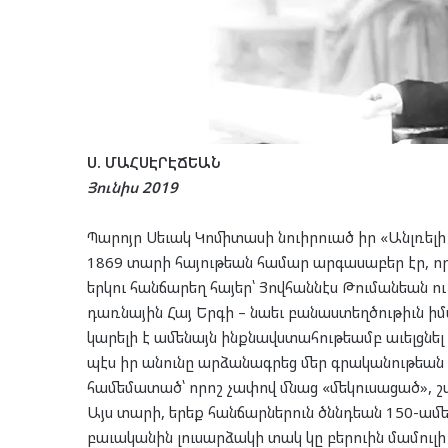
Ս. ՄԱՀՍԷՐԷՃԵԱՆ
Յունիս 2019
Պարոյր Սեւակ Կոմիտասի նուիրուած իր «Անլռելի
1869 տարի հայութեան համար արգասաբեր էր, որո
երկու հանճարեղ հայեր՝ Յովհաննէս Թումանեան ո
դառնային Հայ Երգի – նաեւ բանաստեղծութիւն ի
կարելի է ամենայն ինքնավստահութեամբ աւելցնել ա
պէս իր անունը արձանագրեց մեր գրականութեան 
համեմատած՝ որոշ չափով մնաց «մեկուսացած», շ
Այս տարի, երեք հանճարներուն ծննդեան 150-ամ
բաւականին լուսարձակի տակ կը բերուին մամուլի 