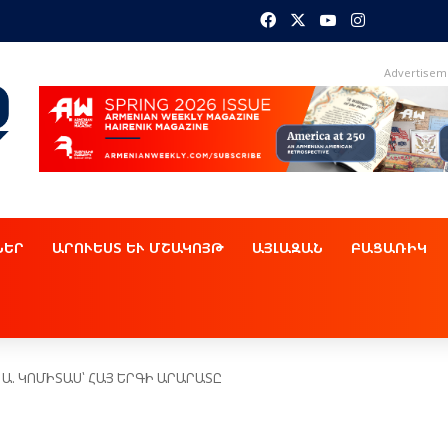
Facebook
X
YouTube
Instagram
Advertisem
ՆԵՐ
ԱՐՈՒԵՍՏ ԵՒ ՄՇԱԿՈՅԹ
ԱՅԼԱԶԱՆ
ԲԱՑԱՌԻԿ
 Ա. ԿՈՄԻՏԱՍ՝ ՀԱՅ ԵՐԳԻ ԱՐԱՐԱՏԸ