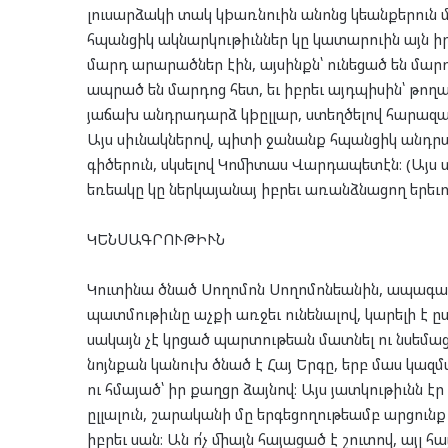
լուսարձակի տակ կþառնուին անոնց կեանքերուն մ
հպանցիկ ակնարկութիւններ կը կատարուին այն ի
մարդ արարածներ էին, այսինքն՝ ունեցած են մար
ապրած են մարդոց հետ, եւ իբրեւ այդպիսին՝ թողա
յաճախ անդրադարձ կþըլլար, ստեղծելով հարազ
Այս սիւնակներով, պիտի ջանանք հպանցիկ անդրա
գիծերուն, սկսելով Կոմիտաս Վարդապետէն։ (Այս տ
եռեակը կը ներկայանայ իբրեւ առանձնացող երեւոյ
ԿԵՆՍԱԳՐՈՒԹԻՒՆ
Կուտինա ծնած Սողոմոն Սողոմոնեանին, ապագ
պատմութիւնը աչքի առջեւ ունենալով, կարելի է ը
սակայն չէ կրցած պարտութեան մատնել ու նսեմա
նոյնքան կանուխ ծնած է Հայ Երգը, երբ մաս կազմ
ու հմայած՝ իր քաղցր ձայնով։ Այս յատկութիւնն 
ըլլալուն, շարականի մը երգեցողութեամբ արցունք
իբրեւ սան։ Ան ո՛չ միայն հայացած է շուտով, այլ 