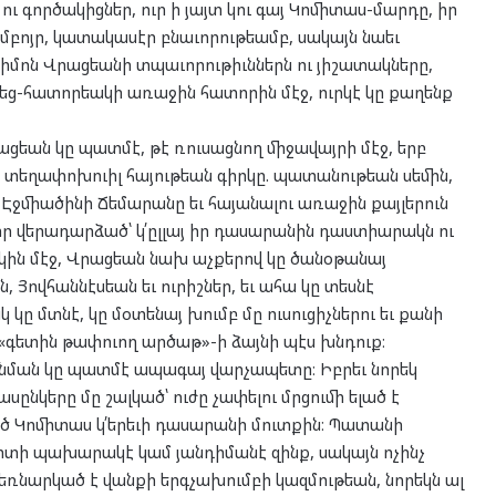
ւ գործակիցներ, ուր ի յայտ կու գայ Կոմիտաս-մարդը, իր
բոյր, կատակասէր բնաւորութեամբ, սակայն նաեւ
մոն Վրացեանի տպաւորութիւններն ու յիշատակները,
վեց-հատորեակի առաջին հատորին մէջ, ուրկէ կը քաղենք
ացեան կը պատմէ, թէ ռուսացնող միջավայրի մէջ, երբ
 տեղափոխուիլ հայութեան գիրկը. պատանութեան սեմին,
ի Էջմիածինի Ճեմարանը եւ հայանալու առաջին քայլերուն
որ վերադարձած՝ կ՛ըլլայ իր դասարանին դաստիարակն ու
ակին մէջ, Վրացեան նախ աչքերով կը ծանօթանայ
ն, Յովհաննէսեան եւ ուրիշներ, եւ ահա կը տեսնէ
 մտնէ, կը մօտենայ խումբ մը ուսուցիչներու եւ քանի
 «գետին թափուող արծաթ»-ի ձայնի պէս խնդուք։
 նման կը պատմէ ապագայ վարչապետը։ Իբրեւ նորեկ
նկերը մը շալկած՝ ուժը չափելու մրցումի ելած է
ծ Կոմիտաս կ՛երեւի դասարանի մուտքին։ Պատանի
պիտի պախարակէ կամ յանդիմանէ զինք, սակայն ոչինչ
ձեռնարկած է վանքի երգչախումբի կազմութեան, նորեկն ալ