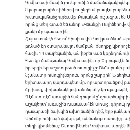
Կոմիտասի մասին յուշեր ունին ժամանակակիցներ ո
նկարագրային գիծերով ու ընդհանրապէս բարեհամ
խստապահանջութեամբ։ Բաւական ուշագրաւ են Սի
որոնք տեղ գտած են անոր «Կեանքի Ուղիներով» 
քանի մը պատառիկ։
Հայաստանէն հեռու՝ հիւսիսային Կովկաս ծնած Վր
բռնած էր օտարանալու ճամբան, ծնողքը կþորոշէ
հազիւ 14 տարեկանին, ան իբրեւ սան կþընդունու
հետ կը ծանօթանայ Կոմիտասին, որ Եւրոպայէն ն
իր երգի-երաժշտութեան ուսուցիչը։ Ճեմարանի բ
նշանաւոր ուսուցիչներուն, որոնց շարքին՝ Աբեղեա
երիտասարդ վարդապետ մը, որ արտորանքով բակ կը
մը խօսք փոխանակելով, անոնց մէջ կը պայթեցնէ
Դէմ առ դէմ առաջին հանդիպումը՝ զուարճալիքի
աշակերտ՝ առաջին դասապահէն առաջ, գիրուկ դասը
դասարանի նախկին ախոյեանին դէմ, երբ յանկար
Սիմոնը ունի այն վախը, թէ անծանօթ ուսուցիչը 
տեղի կþունենայ։ Եւ որովհետեւ Կոմիտաս արդէն 