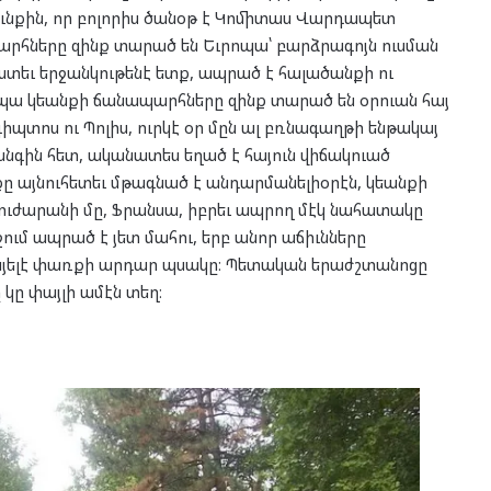
ւնքին, որ բոլորիս ծանօթ է Կոմիտաս Վարդապետ
արհները զինք տարած են Եւրոպա՝ բարձրագոյն ուսման
ատեւ երջանկութենէ ետք, ապրած է հալածանքի ու
ապա կեանքի ճանապարհները զինք տարած են օրուան հայ
գիպտոս ու Պոլիս, ուրկէ օր մըն ալ բռնագաղթի ենթակայ
նգին հետ, ականատես եղած է հայուն վիճակուած
քը այնուհետեւ մթագնած է անդարմանելիօրէն, կեանքի
բուժարանի մը, Ֆրանսա, իբրեւ ապրող մէկ նահատակը
մ ապրած է յետ մահու, երբ անոր աճիւնները
 վայելէ փառքի արդար պսակը։ Պետական երաժշտանոցը
 կը փայլի ամէն տեղ։