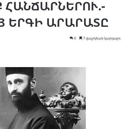
Ք ՀԱՆՃԱՐՆԵՐՈՒ.-
ԱՅ ԵՐԳԻ ԱՐԱՐԱՏԸ
0
7 վայրկեան կարդալու