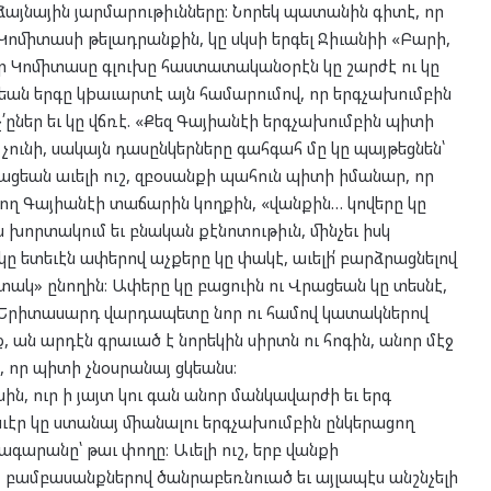
ձայնային յարմարութիւնները։ Նորեկ պատանին գիտէ, որ
վ Կոմիտասի թելադրանքին, կը սկսի երգել Ջիւանիի «Բարի,
որ Կոմիտասը գլուխը հաստատականօրէն կը շարժէ ու կը
ցեան երգը կþաւարտէ այն համարումով, որ երգչախումբին
՛ըներ եւ կը վճռէ. «Քեզ Գայիանէի երգչախումբին պիտի
ունի, սակայն դասընկերները գահգահ մը կը պայթեցնեն՝
ցեան աւելի ուշ, զբօսանքի պահուն պիտի իմանար, որ
ող Գայիանէի տաճարին կողքին, «վանքին… կովերը կը
որտակում եւ բնական քէնոտութիւն, մինչեւ իսկ
կը ետեւէն ափերով աչքերը կը փակէ, աւելի՛ բարձրացնելով
ակ» ընողին։ Ափերը կը բացուին ու Վրացեան կը տեսնէ,
ը։ Երիտասարդ վարդապետը նոր ու համով կատակներով
ք, ան արդէն գրաւած է նորեկին սիրտն ու հոգին, անոր մէջ
, որ պիտի չնօսրանայ ցկեանս։
, ուր ի յայտ կու գան անոր մանկավարժի եւ երգ
աւէր կը ստանայ միանալու երգչախումբին ընկերացող
գարանը՝ թաւ փողը։ Աւելի ուշ, երբ վանքի
, բամբասանքներով ծանրաբեռնուած եւ այլապէս անշնչելի