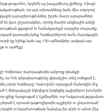
երթ զուգահեռ, երբեմն ալ խաչաձեւող գիծերը։ Միայն
րականութեան, որ այդ տիտանները նաեւ միս-ոսկորով
դկային յարաբերութիւններ, իբրեւ մարդ արարածներ
ծ են վառ յիշատակներ, որոնց մասին անցեալին աւելի
ատութեան զգացում եւ համակրանքի տարբեր տարածք։
դարձ կատարել երեք հանճարներուն նա՛եւ մարդկային
արի կը նշենք նաեւ այլ 150-ամեակներ, սակայն այս
թ ու արժէք)։
այի Կոմիտաս Վարդապետին ամբողջ կեանքի
սել, որ հոն դժբախտութիւնը գերակշիռ տեղ ունեցած է,
ցնել անոր հանճարը։ Կանուխէն որբացած մանուկին մէջ
ած է ծննդավայրի եկեղեցւոյ երգեցիկ դպիրներու խումբին
էր որ զինք հասցուցած է Էջմիածին, ուր հակառակ թրքախօս
 բերած է օրուան կաթողիկոսին աչքերէն ու ընդունուած՝
հայ երգին ու երաժշտութեան հանդէպ իր սէրն ու անոր մէջ