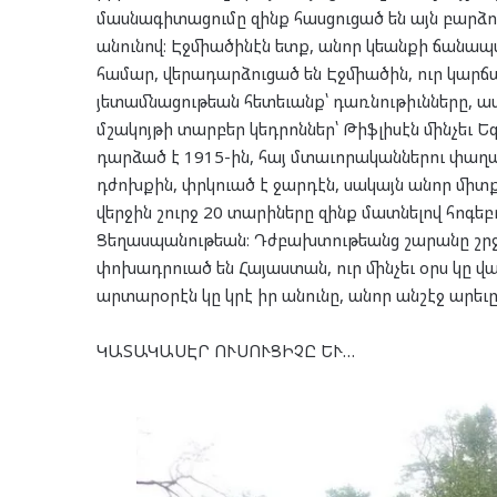
մասնագիտացումը զինք հասցուցած են այն բարձո
անունով։ Էջմիածինէն ետք, անոր կեանքի ճանապ
համար, վերադարձուցած են Էջմիածին, ուր կարճ
յետամնացութեան հետեւանք՝ դառնութիւնները, 
մշակոյթի տարբեր կեդրոններ՝ Թիֆլիսէն մինչեւ Ե
դարձած է 1915-ին, հայ մտաւորականներու փաղա
դժոխքին, փրկուած է ջարդէն, սակայն անոր միտ
վերջին շուրջ 20 տարիները զինք մատնելով հոգե
Ցեղասպանութեան։ Դժբախտութեանց շարանը շրջու
փոխադրուած են Հայաստան, ուր մինչեւ օրս կը
արտարօրէն կը կրէ իր անունը, անոր անշէջ արեւը
ԿԱՏԱԿԱՍԷՐ ՈՒՍՈՒՑԻՉԸ ԵՒ…