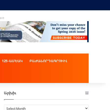
ent
125-ԱՄԵԱԿ
ԲԱԺԱՆՈՐԴԱԳՐՈՒԻԼ
Արխիւ
Արխիւ