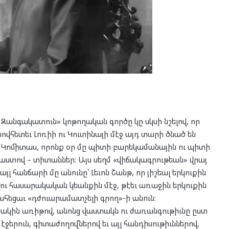
 Զանգակատուն» կոթողական գործը կը սկսի նշելով, որ
վհետեւ Լոռիի ու Կուտինայի մէջ այդ տարի ծնած են
ւ Կոմիտաս, որոնք օր մը պիտի բարեկամանային ու պիտի
մաստով – տիտաններ։ Այս սեղմ «վիճակագրութեան» վրայ
յլ հանճարի մը անունը՝ Լեւոն Շանթ, որ յիշեալ երկուքին
ու հասարակական կեանքին մէջ, թէեւ առաջին երկուքին
ահեցաւ «դժուարամատչելի գրող»-ի անուն։
եակին առիթով, անոնց վաստակն ու ժառանգութիւնը ըստ
էջերուն, գիտաժողովներով եւ այլ հանդիսութիւններով,