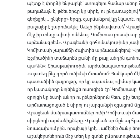
պէտք է փորձի ենթարկէ՝ ստուգելու համար անոր 
բաղաձայն է, թէեւ երգը կը սիրէ, ու ընդառաջելո
գեղեցիկ… ընկերը» երգը. զարմանքով կը նկատէ, 
քաջալերէ շարունակել։ Աւելի ինքնավստահ՝ Վրա
մէջ իր տեղը պիտի ունենայ։ Կոմիտաս յուսախաբ չ
արձանագրեմ». Վրացեանի գոհունակութիւնը չափ չ
Կոմիտասի չարաճճի ժպիտին արձագանգելով։ Վրա
Էջմիածինի տաճարէն քանի մը քայլ անդին գտնու
պահեն»։ Հիասթափութիւն, արժանապատուութեան խ
«այստեղ ի՞նչ գործ ունիմ»ի մտածում։ Յանկարծ մէ
պատանիին զայրոյթը, որ կը սպառնայ «յիմար կատ
որ կատակողը նոյնինքն ուսուցիչն էր՝ Կոմիտաս
զրոյցի կը նստի անոր ու ընկերներուն հետ, քիչ ետ
արմատացուցած է սիրոյ ու յարգանքի զգացում մը
Վրացեան մանրապատումներ ունի Կոմիտասի մասին
սիրցնողի արժանիքները։ Վրացեան օր մըն ալ հր
նուագախումբին, որպէսզի կրէ… ամէնէն ծանր նուա
աշակերտներուն մէջ տեղ կը գտնէ ըմբոստութեան