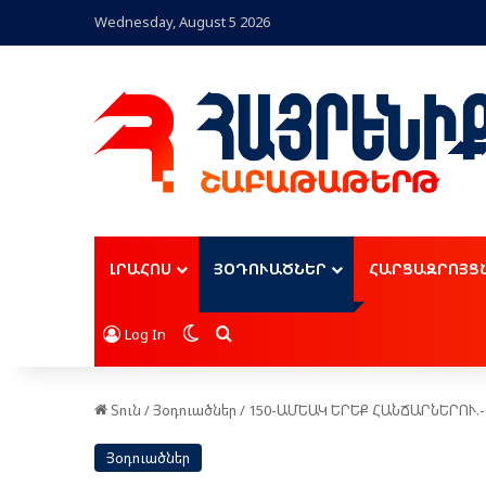
Wednesday, August 5 2026
ԼՐԱՀՈՍ
ՅՕԴՈՒԱԾՆԵՐ
ՀԱՐՑԱԶՐՈՅՑ
Switch skin
Որոնել
Log In
Տուն
/
Յօդուածներ
/
150-ԱՄԵԱԿ ԵՐԵՔ ՀԱՆՃԱՐՆԵՐՈՒ.-
Յօդուածներ