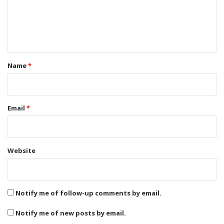
m
e
n
t
*
Name
*
Email
*
Website
Notify me of follow-up comments by email.
Notify me of new posts by email.