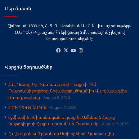
Մեր մասին
Հիմնուած՝ 1899-ին, Հ․Յ․Դ․ Արեւելեան Ա․Մ․Ն․-ի պաշտօնաթերթ՝
ՀԱՅՐԵՆԻՔ-ը, աշխարհի երիցագոյն մեսրոպաշունչ լեզուով
հրատարակուող թերթն է։
Facebook
X
YouTube
Instagram
Վերջին Յօդուածներ
Հայ Դատը Կը Դատապարտէ Պաքուի Դէմ
Պատժամիջոցները Շրջանցելու Թրամփի Վարչակազմին
Մտադրութիւնը
August 8, 2026
ԹՈՒՐՔԻՈՅ ՇՈՒՐՋ
August 7, 2026
էջմիածին․-Միասնական Աղօթք Եւ Ամենայն Հայոց
Կաթողիկոսի Հայրապետական Պատգամը
August 7, 2026
Հայկական եւ Թրքական Սփիւռքներու Կառուցային