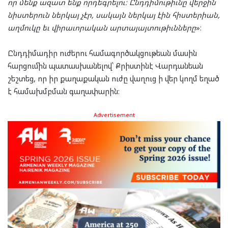
որ մենք ազատ ենք որդեգրելու։ Ընդդիմութիւնը վերջին
նիստերուն ներկայ չէր, սակայն ներկայ էին հիստերիան,
աղմուկը եւ վիրաւորական արտայայտութիւնները
»։
Ընդդիմադիր ուժերու համագործակցութեան մասին
հարցումին պատասխանելով՝ Քրիստինէ Վարդանեան
շեշտեց, որ իր քաղաքական ուժը վաղուց ի վեր կողմ եղած
է համախմբման գաղափարին։
Advertisement