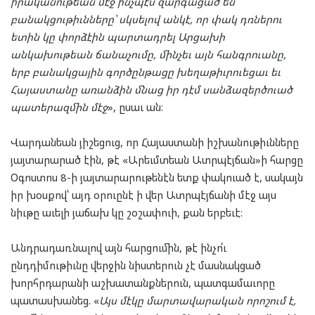
իրականութեան մէջ ինչպէս զարգացած են
բանակցութիւնները՝ սկսելով անկէ, որ փակ դռներու
ետին կը փորձէին պարտադրել Արցախի
անկախութեան ճանաչումը, մինչեւ այն հանգրուանը,
երբ բանակցային գործընթացը խեղաթիւրուեցաւ եւ
Հայաստանը առանձին մնաց իր դէմ սանձազերծուած
պատերազմին մէջ
», ըսաւ ան։
Վարդանեան յիշեցուց, որ Հայաստանի իշխանութիւնները
յայտարարած էին, թէ «Արեւմտեան Ատրպէյճան»ի հարցը
Օգոստոս 8-ի յայտարարութենէն ետք փակուած է, սակայն
իր խօսքով՝ այդ օրուընէ ի վեր Ատրպէյճանի մէջ այս
նիւթը աւելի յաճախ կը շօշափուի, քան երբեւէ։
Անդրադառնալով այն հարցումին, թէ ինչո՛ւ
ընդդիմութիւնը վերջին նիստերուն չէ մասնակցած
խորհրդարանի աշխատանքներուն, պատգամաւորը
պատասխանեց. «
Այս մէկը մարտավարական որոշում է,