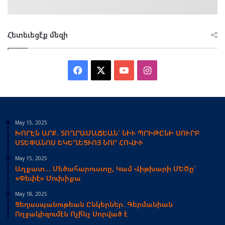
Հետեւեցէ՛ք մեզի
Facebook
X
YouTube
Instagram
May 15, 2025
ԽՈՐԷՆ ԱՐՔ. ՏՈՂՐԱՄԱՃԵԱՆ՝ ՆԻՒ ՊՐԻԹԸՆԻ ՍՈՒՐԲ
ՍՏԵՓԱՆՈՍ ԵԿԵՂԵՑՒՈՅ ՆՈՐ ՀՈՎԻՒ
May 15, 2025
Աղքատ… Մեծահարուստը, Կամ Վիթխարի ՄԵԾը՝
«Փեփէ» Մուխիքա
May 18, 2025
Ցեղասպանութեան Ընկերներ. Գերմանիան
Ողջակիզումէն Ոչի՞նչ Սորված է