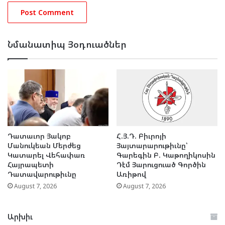
Նմանատիպ Յօդուածներ
Դատաւոր Յակոբ
Հ.Յ.Դ. Բիւրոյի
Մանուկեան Մերժեց
Յայտարարութիւնը՝
Կատարել Վեհափառ
Գարեգին Բ. Կաթողիկոսին
Հայրապետի
Դէմ Յարուցուած Գործին
Դատավարութիւնը
Առիթով
August 7, 2026
August 7, 2026
Արխիւ