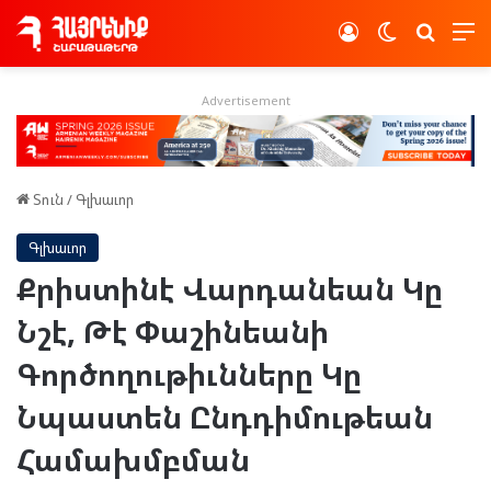
Log In
Switch skin
Որոնե
Advertisement
Տուն
/
Գլխաւոր
Գլխաւոր
Քրիստինէ Վարդանեան Կը
Նշէ, Թէ Փաշինեանի
Գործողութիւնները Կը
Նպաստեն Ընդդիմութեան
Համախմբման