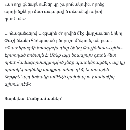
«առողջ քննարկումներ կը շարունակուին, որոնց
արդիւնքները մօտ ապագային տեսանելի պիտի
դառնան»։
Արձագանգելով Ազգային ժողովին մէջ վարչապետ Նիկոլ
Փաշինեանի հնչեցուցած բնորոշումներուն, ան ըսաւ.
«
Պատերազմի եռագլուխ դեւը Նիկոլ Փաշինեան–Ալիեւ–
Էրտողան եռեակն է։ Մենք այդ եռագլուխ դեւին հետ
որեւէ համագործակցութիւն չենք պատկերացներ, այլ կը
պատկերացնենք պայքար անոր դէմ, եւ առաջին
հերթին՝ այդ եռեակի ամէնէն կախեալ ու խամաճիկ
գլխուն դէմ
»։
Յարելեալ Մանրամասներ՝