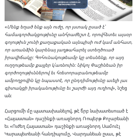
«
Մենք եղած ենք այն ուժը, որ յստակ ըսած է՝
համագործակցութիւնը անհրաժեշտ է, որովհետեւ այսօր
գոյութիւն չունի քաղաքական այնպիսի ուժ կամ անհատ,
որ առանձին կարենայ յաղթահարել ստեղծուած
իրավիճակը։ Գոհունակութեամբ կը տեսնենք, որ այդ
ուղղութեամբ քայլեր կ՛առնուին։ Նիկոլ Փաշինեան իր
գործողութիւններով եւ հռետորաբանութեամբ
ամբողջովին կը նպաստէ, որ ընդդիմութիւնը աւելի լաւ
գիտակցի իրականութիւնը եւ շարժի այդ ուղիով
», նշեց
ան։
Հարցումի մը պատասխանելով, թէ ե՞րբ նախատեսուած է
«Հայաստան» դաշինքի առաջնորդ Ռոպերթ Քոչարեանի
եւ «Ուժեղ Հայաստան» դաշինքի առաջնորդ Սամուէլ
Կարապետեանի հանդիպումը, Վարդանեան ըսաւ, թէ