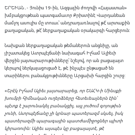
ԵՐԵՒԱՆ․- Յունիս 19-ին, Ազգային ժողովի «Հայաստան»
խմբակցութեան պատգամաւոր Քրիստինէ Վարդանեան
մամլոյ ասուլիս մը տուաւ՝ անդրադառնալով թէ՛ արտաքին
քաղաքական, թէ՛ ներքաղաքական օրակարգի հարցերուն։
Նախքան ներքաղաքական թեմաներուն անցնիլը, ան
յիշատակեց Ատրպէյճանի նախագահ Իլհամ Ալիեւի
վերջին յայտարարութիւնները՝ նշելով, որ ան բացայայտ
կերպով ներկայացուցած է, թէ ինչպէս ընթացած են
տարիներու բանակցութիւնները Արցախի հարցին շուրջ։
«
Երէկ Իլհամ Ալիեւ յայտարարեց, որ ԵԱՀԿ-ի Մինսքի
խումբի հիմնական ուղերձները հետեւեալներն էին՝
պէտք է շարունակել բանակցիլ, այլ լուծում գոյութիւն
չունի, Ատրպէյճանը չի կրնար պատերազմ սկսել, իսկ
պատերազմի պարագային պատժամիջոցներ պիտի
կիրառուին։ Ալիեւ այսպէս կը բացայայտէ, թէ