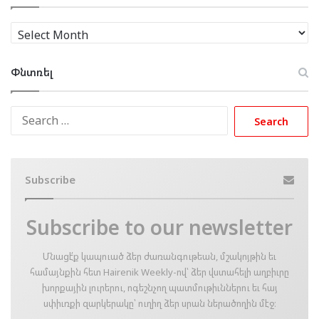
Արխիւ
Փնտռել
Search
for:
Subscribe
Subscribe to our newsletter
Մնացէ՛ք կապուած ձեր ժառանգութեան, մշակոյթին եւ
համայնքին հետ Hairenik Weekly-ով՝ ձեր վստահելի աղբիւրը
խորքային լուրերու, ոգեշնչող պատմութիւններու եւ հայ
սփիւռքի զարկերակը՝ ուղիղ ձեր սրան ներածողին մէջ։