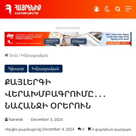
Log In
Switch skin
Որոնե
Advertisement
Տուն
/
Խմբագրական
Գլխաւոր
Խմբագրական
ՔԱՅԼԵՐԳԻ
ՎԵՐԱԽՄԲԱԳՐՈՒՄԸ․․․
ՆԱՀԱՆՋԻ ՕՐԵՐՈՒՆ
hairenik
December 3, 2024
Վերջին թարմացումը December 4, 2024
0
3 վայրկեան կարդալու