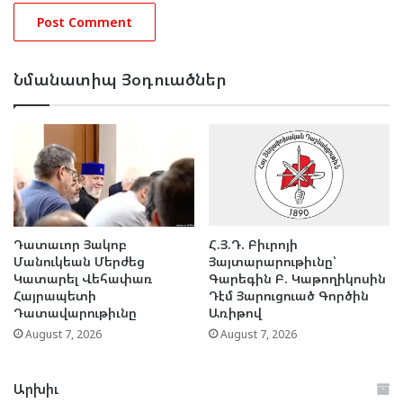
Նմանատիպ Յօդուածներ
Դատաւոր Յակոբ
Հ.Յ.Դ. Բիւրոյի
Մանուկեան Մերժեց
Յայտարարութիւնը՝
Կատարել Վեհափառ
Գարեգին Բ. Կաթողիկոսին
Հայրապետի
Դէմ Յարուցուած Գործին
Դատավարութիւնը
Առիթով
August 7, 2026
August 7, 2026
Արխիւ