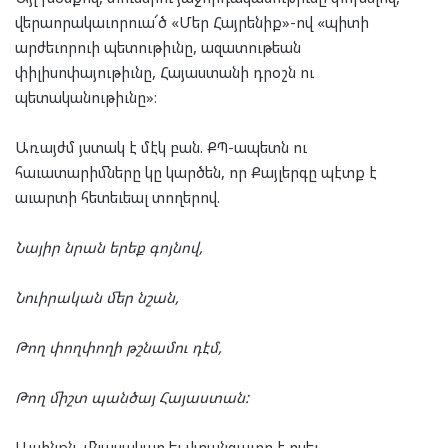
վերաորակաւորուա՜ծ «Մեր Հայրենիք»-ով «պիտի
արժեւորուի պետութիւնը, ազատութեան
փիլիսոփայութիւնը, Հայաստանի դրօշն ու
պետականութիւնը»։
Առայժմ յստակ է մէկ բան. ՔՊ-ապետն ու
հաւատարիմները կը կարծեն, որ Քայլերգը պէտք է
աւարտի հետեւեալ տողերով.
Նայիր նրան երեք գոյնով,
Նուիրական մեր նշան,
Թող փողփողի թշնամու դէմ,
Թող միշտ պանծայ Հայաստան:
Այսինքն, վնասակար եւ վտանգաւոր է ըսել.