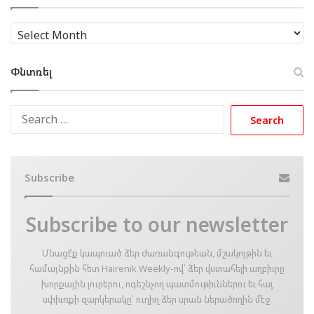
Արխիւ
Փնտռել
Search
for:
Subscribe
Subscribe to our newsletter
Մնացէ՛ք կապուած ձեր ժառանգութեան, մշակոյթին եւ
համայնքին հետ Hairenik Weekly-ով՝ ձեր վստահելի աղբիւրը
խորքային լուրերու, ոգեշնչող պատմութիւններու եւ հայ
սփիւռքի զարկերակը՝ ուղիղ ձեր սրան ներածողին մէջ։