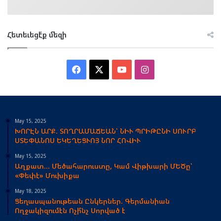
Հետեւեցէ՛ք մեզի
Facebook
X
YouTube
Instagram
May 15, 2025
ԽՈՐԷՆ ԱՐՔ. ՏՈՂՐԱՄԱՃԵԱՆ՝ ՆԻՒ ՊՐԻԹԸՆԻ ՍՈՒՐԲ
ՍՏԵՓԱՆՈՍ ԵԿԵՂԵՑՒՈՅ ՆՈՐ ՀՈՎԻՒ
May 15, 2025
Աղքատ… Մեծահարուստը, Կամ Վիթխարի ՄԵԾը՝
«Փեփէ» Մուխիքա
May 18, 2025
Ցեղասպանութեան Ընկերներ. Գերմանիան
Ողջակիզումէն Ոչի՞նչ Սորված է