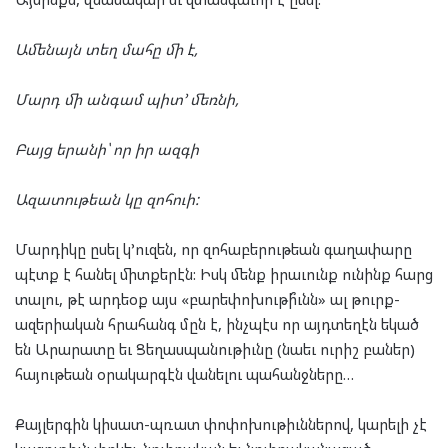
Ամենայն տեղ մահը մի է,
Մարդ մի անգամ պիտ’ մեռնի,
Բայց երանի՝ որ իր ազգի
Ազատութեան կը զոհուի:
Մարդիկը ըսել կ’ուզեն, որ զոհաբերութեան գաղափարը
պէտք է հանել միտքերէն: Իսկ մենք իրաւունք ունինք հարց
տալու, թէ արդեօք այս «բարեփոխութի՞ւնն» ալ թուրք-
ազերիական հրահանգ մըն է, ինչպէս որ այդտեղէն եկած
են Արարատը եւ Ցեղասպանութիւնը (նաեւ ուրիշ բաներ)
հայութեան օրակարգէն վանելու պահանջները…
Քայլերգին կիսատ-պռատ փոփոխութիւններով, կարելի չէ