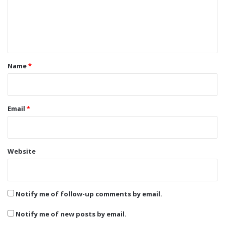
m
e
n
t
*
Name
*
Email
*
Website
Notify me of follow-up comments by email.
Notify me of new posts by email.