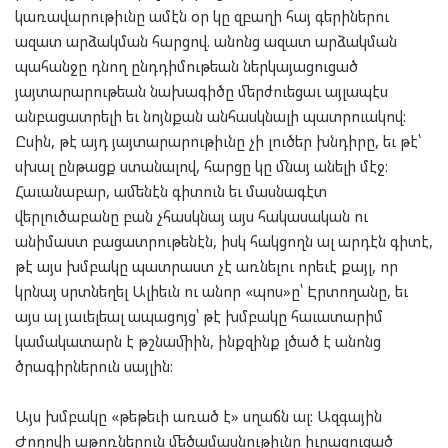
կառավարութիւնը ամէն օր կը զբաղի հայ գերիներու
ազատ արձակման հարցով. անոնց ազատ արձակման
պահանջը դնող ընդդիմութեան ներկայացուցած
յայտարարութեան նախագիծը մերժուեցաւ այլապէս
անբացատրելի եւ նոյնքան անհասկնալի պատրուակով:
Ըսին, թէ այդ յայտարարութիւնը չի լուծեր խնդիրը, եւ թէ՝
սխալ ընթացք ստանալով, հարցը կը մնայ անելի մէջ։
Հաւանաբար, ամենէն գիտուն եւ մասնագէտ
վերլուծաբանը բան չհասկնայ այս հակասական ու
անիմաստ բացատրութենէն, իսկ հակցողն ալ արդէն գիտէ,
թէ այս խմբակը պատրաստ չէ առնելու որեւէ քայլ, որ
կրնայ սրտնեղել Ալիեւն ու անոր «պոս»ը՝ Էրտողանը, եւ
այս ալ յաւելեալ ապացոյց՝ թէ խմբակը հաւատարիմ
կամակատարն է թշնամիին, ինքզինք լծած է անոնց
ծրագիրներուն սայլին:
Այս խմբակը «թեթեւի առած է» սղաճն ալ: Ազգային
Ժողովի աթոռներուն մեծամասնութիւնը իւրացուցած