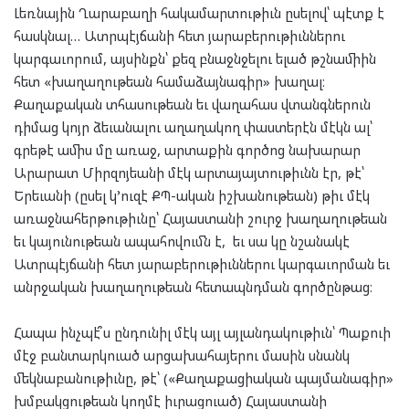
Լեռնային Ղարաբաղի հակամարտութիւն ըսելով՝ պէտք է
հասկնալ… Ատրպէյճանի հետ յարաբերութիւններու
կարգաւորում, այսինքն՝ քեզ բնաջնջելու ելած թշնամիին
հետ «խաղաղութեան համաձայնագիր» խաղալ։
Քաղաքական տհասութեան եւ վաղահաս վտանգներուն
դիմաց կոյր ձեւանալու աղաղակող փաստերէն մէկն ալ՝
գրեթէ ամիս մը առաջ, արտաքին գործոց նախարար
Արարատ Միրզոյեանի մէկ արտայայտութիւնն էր, թէ՝
Երեւանի (ըսել կ’ուզէ ՔՊ-ական իշխանութեան) թիւ մէկ
առաջնահերթութիւնը՝ Հայաստանի շուրջ խաղաղութեան
եւ կայունութեան ապահովումն է, եւ սա կը նշանակէ
Ատրպէյճանի հետ յարաբերութիւններու կարգաւորման եւ
անրջական խաղաղութեան հետապնդման գործընթաց։
Հապա ինչպէ՞ս ընդունիլ մէկ այլ այլանդակութիւն՝ Պաքուի
մէջ բանտարկուած արցախահայերու մասին սնանկ
մեկնաբանութիւնը, թէ՝ («Քաղաքացիական պայմանագիր»
խմբակցութեան կողմէ իւրացուած) Հայաստանի