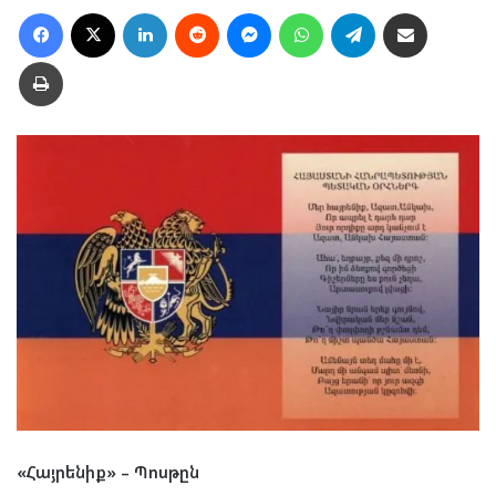
Facebook
X
LinkedIn
Reddit
Messenger
WhatsApp
Telegram
Ուղարկել նամակ
Տպել
«Հայրենիք» – Պոսթըն