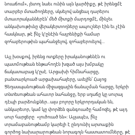
նուաճում», յետոյ նաեւ ունին այն կարծիքը, թէ իրենցմէ
տարբեր մտածողները, սկսելով անցեալ դարերու
մտաւորականներէն՝ մեծ միտքի մարդոցմէ, մինչեւ
անկախութիւնը վերակերտողները ապուշներ էին եւ չէին
հասկնար, թէ ի՞նչ կ’ընէին հայրենիքի համար
զոհաբերութիւն պահանջելով, զոհաբերուելով…
Այլ խօսքով, իրենց ոտքերը իրականութենէն ու
պատմութեան ենթահողէն խզած այս խմբակը
ճակատաբաց կ’ըսէ. Արցախի հիմնահարցը,
բանտարկուած արցախահայերը, աւելի՛ն՝ Հայոց
Ցեղասպանութեան միջազգային ճանաչման հարցը, երկրի
տնտեսութեան ահաւոր նահանջը, երբ սղաճը կը սուրայ
դէպի բարձունքներ…այս բոլորը երկրորդական են,
անկարեւոր, կամ կը փորձեն զանգուածը համոզել, թէ այդ
սուր հարցերը «լուծուած են»: Այլապէս, ի՞նչ
տրամաբանութեամբ կարելի է ընդունիլ արտաքին
գործոց նախարարութեան նորագոյն հաստատումները, թէ