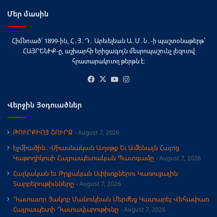
Մեր մասին
Հիմնուած՝ 1899-ին, Հ․Յ․Դ․ Արեւելեան Ա․Մ․Ն․-ի պաշտօնաթերթ՝
ՀԱՅՐԵՆԻՔ-ը, աշխարհի երիցագոյն մեսրոպաշունչ լեզուով
հրատարակուող թերթն է։
Facebook
X
YouTube
Instagram
Վերջին Յօդուածներ
ԹՈՒՐՔԻՈՅ ՇՈՒՐՋ
August 7, 2026
էջմիածին․-Միասնական Աղօթք Եւ Ամենայն Հայոց
Կաթողիկոսի Հայրապետական Պատգամը
August 7, 2026
Հայկական եւ Թրքական Սփիւռքներու Կառուցային
Տարբերութիւնները
August 7, 2026
Դատաւոր Յակոբ Մանուկեան Մերժեց Կատարել Վեհափառ
Հայրապետի Դատավարութիւնը
August 7, 2026