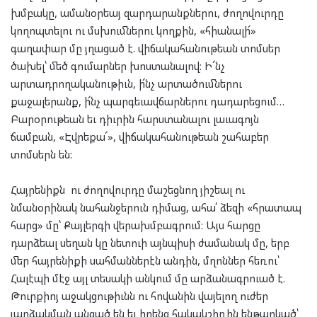
խմբակը, ամանօրեայ զարդարանքներու, ժողովուրդը
կողոպտելու ու մսխումներու կողքին, «հիանալի՜»
գաղափար մը յղացած է. վիճակահանութեան տոմսեր
ծախել՝ մեծ գումարներ խոստանալով։ Ի՜նչ
արտադրողականութիւն, ի՜նչ արտածումներու
քաջալերանք, ի՜նչ պարգեւավճարներու դադարեցում…
Բարօրութեան եւ դիւրին հարստանալու լաւագոյն
ճամբան, «Էվրեքա՜», վիճակահանութեան շահաբեր
տոմսերն են:
Հայրենիքն ու ժողովուրդը մաշեցնող յիշեալ ու
նմանօրինակ նահանջերուն դիմաց, ահա՛ ձեզի «հրատապ
հարց» մը՝ Քայլերգի վերախմբագրում: Այս հարցը
դարձեալ սեղան կը նետուի այնպիսի ժամանակ մը, երբ
մեր հայրենիքի սահմաններէն անդին, մղոններ հեռու՝
Հալէպի մէջ այլ տեսակի անկում մը արձանագրուած է.
Թուրքիոյ աջակցութիւնն ու հովանին վայելող ուժեր
յարձակման անցած են եւ իրենց հակակշիռին ենթարկած՝