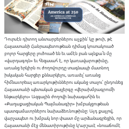
Դուրսէն դիտող անտարբերներու աչքին՝ կը թուի, թէ
Հայաստանի Հանրապետութեան դիմաց կուտակուած
բոլոր հարցերը լուծուած են եւ ամէն բան այնքա՜ն մը
«վարդագոյն» եւ հեզասահ է, որ կառավարութիւնը,
առանց երկիրն ու ժողովուրդը տագնապի մատնող
իսկական հարցեր քննարկելու, առաւել՝ առանց
հիմնաւորեալ առարկութիւններու ականջ տալու՝ ընդունեց
Հայաստանի պետական քայլերգը «վերախմբագրումի
ենթարկելու» Ազգային ժողովի նախագահին եւ
«Քաղաքացիական Պայմանագիր» խմբակցութեան
պատգամաւորներու նախաձեռնութիւնը: Այդ քայլով,
վարչապետ ու խմբակ նոր փաստ մը արձանագրեցին, որ
Հայաստանի մէջ մենատիրութիւնը կ’արշաւէ «նուաճումէ