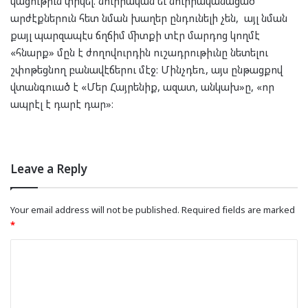
կացութիւն փրկել. նուիրական եւ նուիրականացած
արժէքներուն հետ նման խաղեր ընդունելի չեն, այլ նման
քայլ պարզապէս ճղճիմ միտքի տէր մարդոց կողմէ
«հնարք» մըն է ժողովուրդին ուշադրութիւնը նետելու
շփոթեցնող բանավէճերու մէջ: Մինչդեռ, այս ընթացքով
վտանգուած է «Մեր Հայրենիք, ազատ, անկախ»ը, «որ
ապրէլ է դարէ դար»։
Leave a Reply
Your email address will not be published.
Required fields are marked
*
C
o
m