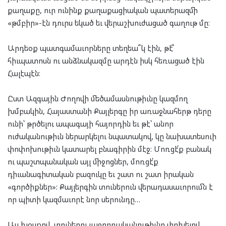
քաղաքը, ուր ունինք քաղաքացիական պատերազմի
«թմբիր»-էն դուրս եկած եւ վերաշխուժացած գաղութ մը։
Արդեօք պատգամաւորները տեղեա՞կ էին, թէ՞
հիւպատոսն ու անձնակազմը արդէն իսկ հեռացած էին
Հալէպէն։
Ըստ Ազգային Ժողովի մեծամասնութիւնը կազմող
խմբակին, Հայաստանի Քայլերգը իր առաջնահերթ դերը
ունի՝ թրծելու ապագայի հայորդին եւ թէ՝ անոր
ուժականութիւն ներարկելու նպատակով, կը նախատեսուի
փոփոխութիւն կատարել բնագիրին մէջ։ Մոռցէ՛ք բանակ
ու պաշտպանական այլ միջոցներ, մոռցէ՛ք
դիւանագիտական բազուկը եւ շատ ու շատ իրական
«գործիքներ»: Քայլերգին տուներուն վերադասաւորումն է
որ պիտի կազմաւորէ նոր սերունդը…
Այլ խօսքով, տուներու յաջորդականութիւնը փոխելով,