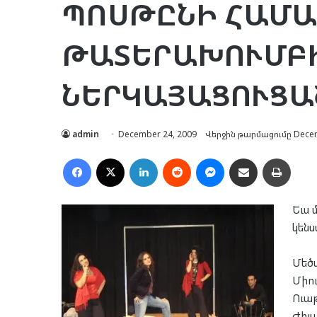
ՊՈՍԹԸՆԻ ՀԱՄԱ
ԹԱՏԵՐԱԽՈՒՄԲ
ՆԵՐԿԱՅԱՑՈՒՑԱ
admin
December 24, 2009
Վերջին թարմացումը Decem
Facebook
X
LinkedIn
Reddit
Messenger
Ուղարկել նամակ
Տպել
Եւս 
կեն­
Մե­ծ
Միու
Ուա­
Ժիլ­