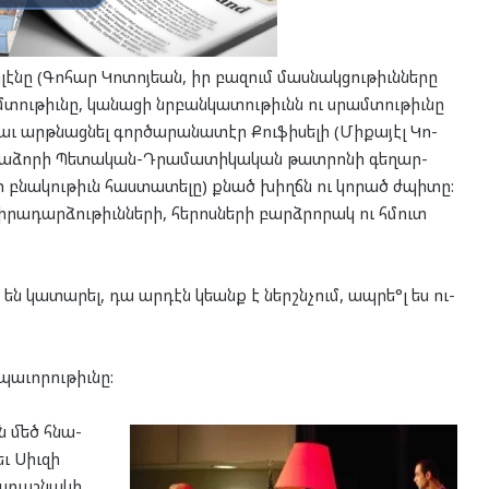
նը (Գո­հար Կո­տոյ­եան, իր բա­զում մաս­նակ­ցու­թիւն­նե­րը
մ­տու­թիւնը, կա­նա­ցի նրբան­կա­տու­թիւնն ու սրամ­տու­թիւնը
աւ արթ­նաց­նել գոր­ծա­րա­նա­տէր Քու­ֆի­սե­լի (Մի­քա­յէլ Կո­
­նա­ձո­րի Պե­տա­կան-Դրա­մա­տի­կա­կան թատ­րո­նի գե­ղար­
ր բնա­կու­թիւն հաս­տա­տե­լը) քնած խիղճն ու կո­րած ժպի­տը:
ա­դար­ձու­թիւն­նե­րի, հե­րոս­նե­րի բարձ­րո­րակ ու հմուտ
են կա­տա­րել, դա ար­դէն կեանք է ներշն­չում, ապ­րե°լ ես ու­
ա­ւո­րու­թիւնը:
էն մեծ հնա­
եւ Սիւ­զի
ա­դաշ­նա­կի