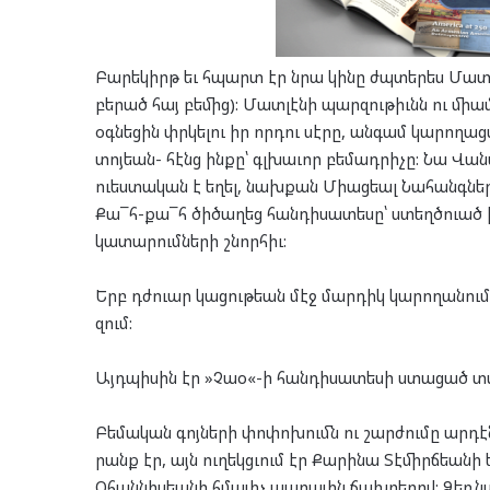
Բա­րե­կիրթ եւ հպարտ էր նրա կի­նը ժպտե­րես Մատ­լէ­
բե­րած հայ բե­մից): Մատ­լէ­նի պար­զու­թիւնն ու մի­ա
օգ­նե­ցին փրկե­լու իր որ­դու սէ­րը, ան­գամ կա­րո­ղա­ց
տոյ­եան- հէնց ին­քը՝ գլխա­ւոր բե­մադ­րի­չը: Նա Վա
ուես­տա­կան է եղել, նախ­քան Մի­աց­եալ Նա­հանգ­նե
Քա¯հ-քա¯հ ծի­ծա­ղեց հան­դի­սա­տե­սը՝ ստեղծ­ուած իր
կա­տա­րում­նե­րի շնոր­հիւ:
Երբ դժուար կա­ցու­թեան մէջ մար­դիկ կա­րո­ղա­նում 
զում:
Այդ­պի­սին էր »Չաօ«-ի հան­դի­սա­տե­սի ստա­ցած տպ
Բե­մա­կան գոյ­նե­րի փո­փո­խումն ու շար­ժու­մը ար­դ
րանք էր, այն ու­ղեկց­ւում էր Քա­րի­նա Տէ­միրճ­եա­նի 
Օհան­նիս­եա­նի հմա­յիչ պա­րա­յին ճախ­րե­րով: Ձեռ­ն