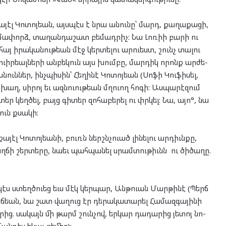
ա­յէլ Կո­տոյ­եան, այս­պէս է նրա անու­նը՝ մարդ, քա­ղա­քա­ցի,
մա­փորձ, տա­ղան­դա­շատ բե­մադ­րիչ: Նա Լոռիի բա­րի ու
յ իրա­կա­նու­թեան մէջ կեր­տե­լու ար­ուեստ, շունչ տա­լու
ւիր­եալ­նե­րի ան­բե­կուն այս խում­բը, մար­դիկ որոնք ար­ժե­
նուն­ներ, ինչ­պի­սին՝ Հե­ղի­նէ Կո­տոյ­եան (Սո­ֆի Կու­ֆի­սել,
 խաղ, սի­րոյ եւ ազ­նուու­թեան մղուող հո­գի: Աս­պա­րէ­զում
տեր կեղ­ծել, բայց գի­տեր զո­հա­բե­րել ու փրկել: Նա, այո°, նա
ուն քսա­կի:
­յէլ Կո­տոյ­եա­նի, բուռն ներշնչ­ուած լի­նե­լու ար­դիւն­քը,
խղճի շեր­տե­րը, նա­եւ պահ­պա­նել սրամ­տու­թիւնն ու ծի­ծա­ղը.
պէս ստեղծ­ուեց եւս մէկ կեր­պար, Անթ­ուան Մար­թի­նէ (Պերճ
իճ­եան, նա շատ վա­ղուց էր դե­րա­կա­տա­րել Հա­մազ­գա­յի­նի
­րից. սա­կայն մի թարմ շուն­չով, եր­կար դա­դա­րից յե­տոյ նո­
հան­դէս եկաւ բե­մից):