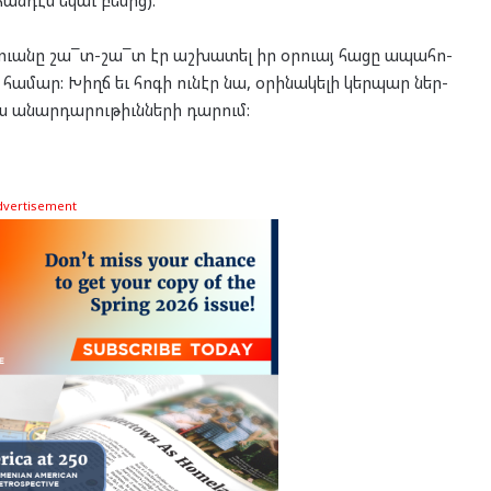
ուա­նը շա¯տ-շա¯տ էր աշ­խա­տել իր օր­ուայ հա­ցը ապա­հո­
ւ հա­մար: Խիղճ եւ հո­գի ու­նէր նա, օրի­նա­կե­լի կեր­պար ներ­
ս անար­դա­րու­թիւն­նե­րի դա­րում:
dvertisement