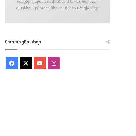
ոգեշնչող պատմութիւններու եւ հայ սփիւռքի
զարկերակը՝ ուղիղ ձեր սրան ներածողին մէջ։
Հետեւեցէ՛ք մեզի
Facebook
X
YouTube
Instagram