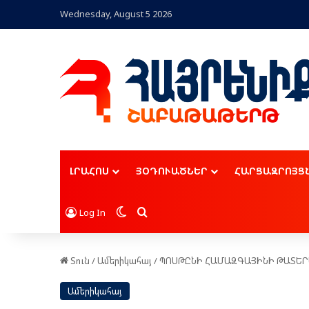
Wednesday, August 5 2026
ԼՐԱՀՈՍ
ՅՕԴՈՒԱԾՆԵՐ
ՀԱՐՑԱԶՐՈՅՑ
Switch skin
Որոնել
Log In
Տուն
/
Ամերիկահայ
/
ՊՈՍԹԸՆԻ ՀԱՄԱԶԳԱՅԻՆԻ ԹԱՏԵՐ
Ամերիկահայ