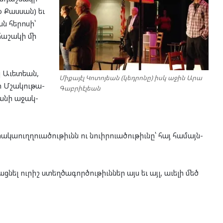
օ Քաս­սան) եւ
ն հե­րո­սի՝
ա­շա­կի մի
իկ Աւետ­եան,
Միքայէլ Կոտոյեան (կեդրոնը) իսկ աջին Արա
ի Մշա­կու­թա­
Գաբրիէլեան
եա­նի աջակ­
տա­կաուղղ­ուա­ծու­թիւնն ու նուիր­ուա­ծու­թիւնը՝ հայ հա­մայն­
­նել ու­րիշ ստեղ­ծա­գոր­ծու­թիւն­ներ այս եւ այլ, աւե­լի մեծ