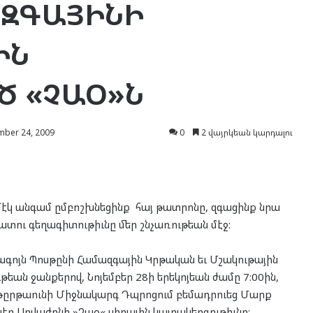
ԶԳԱՅԻՆԻ
ԻՆ
Ծ «ՉԱՕ»Ն
ber 24, 2009
0
2 վայրկեան կարդալու
մէկ ան­գամ ըմ­բոշխ­նե­ցինք հայ թատ­րո­նը, զգա­ցինք նրա
սա­տու գե­ղա­գի­տու­թիւնը մեր շնչա­ռու­թեան մէջ:
ա­գոյն Պոս­թը­նի Հա­մազ­գա­յին Կրթա­կան եւ Մշա­կու­թա­յին
­թեան ջան­քե­րով, Նո­յեմ­բեր 28ի երե­կոյ­եան ժա­մը 7:00ին,
թըր­թաու­նի Միջ­նա­կարգ Դպրո­ցում բե­մադր­ուեց Մարք
պէր Սո­վա­ժո­նի »Չաօ« սի­րա­յին կա­տա­կեր­գու­թիւնը: