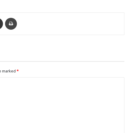
enger
Ուղարկել նամակ
Տպել
re marked
*