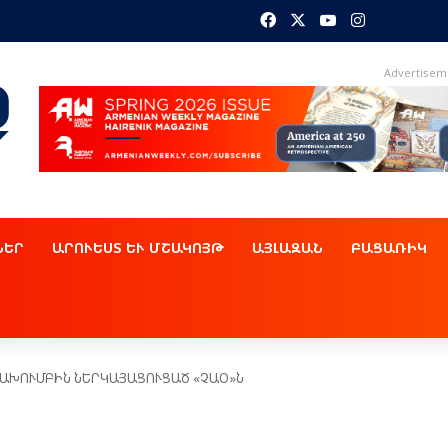
Facebook
X
YouTube
Instagram
Advertisem
ՆԵՐ
ԱՐՈՒԵՍՏ ԵՒ ՄՇԱԿՈՅԹ
ԱՅԼԱԶԱՆ
ԲԱՑԱՌԻԿ
ԱԽՈՒՄԲԻՆ ՆԵՐԿԱՅԱՑՈՒՑԱԾ «ՉԱՕ»Ն