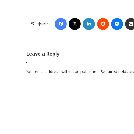
Facebook
X
LinkedIn
Reddit
Mess
Կիսուիլ
Leave a Reply
Your email address will not be published.
Required fields a
C
o
m
m
e
n