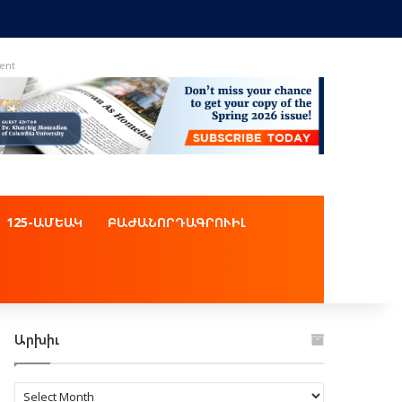
ent
125-ԱՄԵԱԿ
ԲԱԺԱՆՈՐԴԱԳՐՈՒԻԼ
Արխիւ
Արխիւ