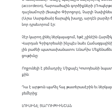
(accordeon), հար­ուա­ծա­յին գոր­ծիք­նե­րի (Ռո­պեր­թ
դաշ­նա­մու­րի (Ֆապիօ Փի­րո­ցո­լօ), Չար­լի Չափ­լին­եա
(Արա Սարգս­եան) ճար­պիկ խա­ղը, ար­դէն բարձր ճ
նոր դրսե­ւո­րում էր:
Չէր կա­րող լի­նել ներ­կա­յա­ցում, եթէ չլի­նէ­ին Հար­մ
Վար­դան Գրի­գոր­եա­նի ինչ­պէս նա­եւ Հա­մազ­գա­յի­ն
յին բաժ­նի պա­տաս­խա­նա­տու Անա­հիս Մե­քե­նաճ­
ցու­թիւնը:
Ող­ջու­նե­լի է բե­մադ­րիչ Մի­քա­յէլ Կո­տոյ­եա­նի նպա­
քին:
Դա է ար­թուն պա­հել հայ թա­տե­րա­սէ­րին եւ ներ­կա­յաց
բե­մե­րից:
ԼՈՒ­ՍԻ­ՆԷ ՅԱ­ՐՈՒ­ԹԻՒՆ­ԵԱՆ