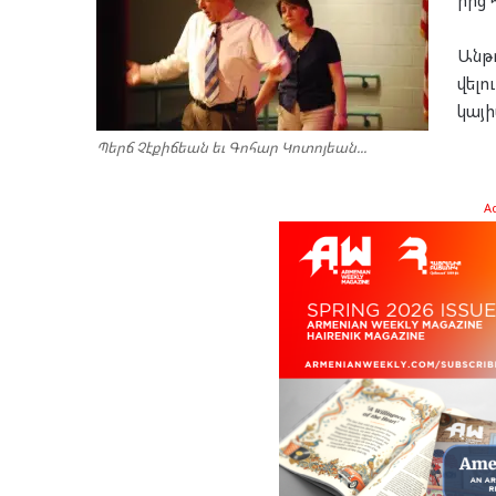
Անթ­
վե­լո
կա­յի
Պերճ Չէքիճեան եւ Գոհար Կոտոյեան...
A