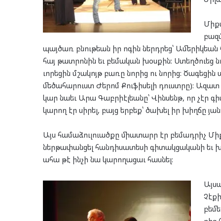
Մի­ք
բազ­
պայ­ծառ բնու­թեան իր ոգին ներդ­րեց՝ Ամե­րիկ­եան հա
հայ թատ­րո­նին եւ բե­մա­կան խօս­քին: Ստեղծ­ուեց նո
ւո­րե­ցին մշա­կոյթ բա­ռը նո­րից ու նո­րից: Ծա­գե­ցին ա
մե­ծա­հա­րուստ Ժե­րոմ Քու­ֆի­սե­լի դուստ­րը): Ազատ
կար նա­եւ Արա Գաբ­րիէ­լ­եա­նը՝ Վին­սենթ, որ չէր գի­
կա­րող էր սի­րել, բայց եր­բեք՝ ծա­խել իր խիղ­ճը յա­ն
Այս հա­մա­ձուլ­ուած­քը մի­ա­տարր էր բե­մադ­րիչ Մի­քա
ներ­թա­փան­ցել հան­դի­սա­տե­սի գի­տակ­ցա­կա­նի եւ 
ահա թէ ին­չի նա կա­րո­ղա­ցաւ հաս­նել:
Այս­
Չէ­ք
բե­մե
րից 