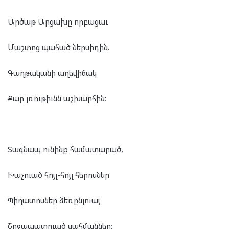
Արծաթ Արցախը որբացաւ
Մաշտոց պահած ներսիդին.
Գաղթականի աղեվիճակ
Քար լռութիւնն աշխարհին։
Տագնապ ունինք համատարած,
Խաչուած հոյլ-հոյլ հերոսներ
Պիղատոսներ ձեռընլուայ
Շրջապատուած սահմաններ։