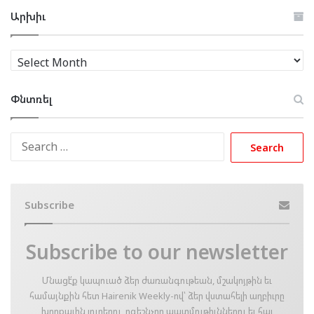
Արխիւ
Արխիւ
Փնտռել
Search
for:
Subscribe
Subscribe to our newsletter
Մնացէ՛ք կապուած ձեր ժառանգութեան, մշակոյթին եւ
համայնքին հետ Hairenik Weekly-ով՝ ձեր վստահելի աղբիւրը
խորքային լուրերու, ոգեշնչող պատմութիւններու եւ հայ