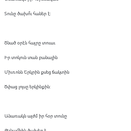
Տունը ծախո՞ւ հաներ է։
Ծնած օրէն հայրը տուաւ
Իր տոկուն տան բանալին
Միւռոնն Երկրին քսեց ճակտին
Ծփաց լոյսը երկինքին։
Անառակն այժմ իր հօր տունը
Թշնամիին ծախեր է