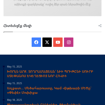
սփիւռքի զարկերակը՝ ուղիղ ձեր սրան ներածողին մէջ։
Հետեւեցէ՛ք մեզի
Facebook
X
YouTube
Instagram
May 15, 2025
ԽՈՐԷՆ ԱՐՔ. ՏՈՂՐԱՄԱՃԵԱՆ՝ ՆԻՒ ՊՐԻԹԸՆԻ ՍՈՒՐԲ
ՍՏԵՓԱՆՈՍ ԵԿԵՂԵՑՒՈՅ ՆՈՐ ՀՈՎԻՒ
May 15, 2025
Աղքատ… Մեծահարուստը, Կամ Վիթխարի ՄԵԾը՝
«Փեփէ» Մուխիքա
May 18, 2025
Ցեղասպանութեան Ընկերներ. Գերմանիան