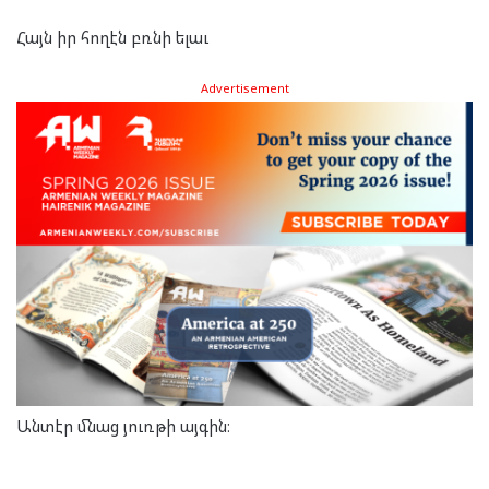
Հայն իր հողէն բռնի ելաւ
Advertisement
Անտէր մնաց յուռթի այգին։