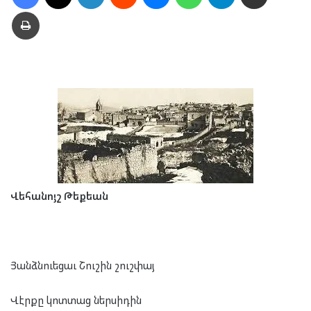
Տպել
Վեհանոյշ Թեքեան
Յանձնուեցաւ Շուշին շուշփայ
Վէրքը կոտտաց ներսիդին