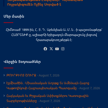
Ողջակիզումէն Ոչի՞նչ Սորված է
Մեր մասին
Հիմնուած՝ 1899-ին, Հ․Յ․Դ․ Արեւելեան Ա․Մ․Ն․-ի պաշտօնաթերթ՝
ՀԱՅՐԵՆԻՔ-ը, աշխարհի երիցագոյն մեսրոպաշունչ լեզուով
հրատարակուող թերթն է։
Facebook
X
YouTube
Instagram
Վերջին Յօդուածներ
ԹՈՒՐՔԻՈՅ ՇՈՒՐՋ
August 7, 2026
էջմիածին․-Միասնական Աղօթք Եւ Ամենայն Հայոց
Կաթողիկոսի Հայրապետական Պատգամը
August 7, 2026
Հայկական եւ Թրքական Սփիւռքներու Կառուցային
Տարբերութիւնները
August 7, 2026