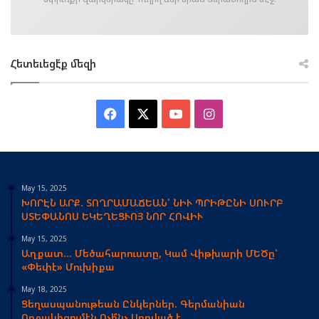
Հետեւեցէ՛ք մեզի
Facebook
X
YouTube
Instagram
May 15, 2025
ԽՈՐԷՆ ԱՐՔ. ՏՈՂՐԱՄԱՃԵԱՆ՝ ՆԻՒ ՊՐԻԹԸՆԻ ՍՈՒՐԲ
ՍՏԵՓԱՆՈՍ ԵԿԵՂԵՑՒՈՅ ՆՈՐ ՀՈՎԻՒ
May 15, 2025
Աղքատ… Մեծահարուստը, Կամ Վիթխարի ՄԵԾը՝
«Փեփէ» Մուխիքա
May 18, 2025
Ցեղասպանութեան Ընկերներ. Գերմանիան
Ողջակիզումէն Ոչի՞նչ Սորված է