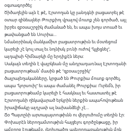
օգտագործել:
Ծիծաղելին այն է թէ, Էրտողան կը յանդգնի բացատրել թէ
օտար զինեալներ Թուրքիոյ վրայով մուտք չեն գործած, այլ
իբրեւ զբօսաշրջիկ ժամանած են, եւ ապա խոյս տուած եւ
թափանցած են Սուրիա…
Նմանօրինակ մանկամիտ բացատրութիւն եւ մօտեցում
կարելի չէ կուլ տալ եւ նոյնիսկ բռնի ուժով “կլլեցնել“,
այդպիսի հիմնարկի մը երդիքէն ներս:
Սակայն տեղին է վայրկեան մը անդրադառնալ Էրտողանի
բացատրութեան՝ մասին թէ “զբօսաշրջիկ“
ծայրայեղականները, կրցած են Թուրքիա մուտք գործել,
ապա “կորսուիլ“ եւ ապա ժամանել Թուրքիա: Ուրեմն, իր
բացատրութեամբ կարելի է հասկնալ եւ հաստատել թէ
Էրտողանի ղեկավարած երկրին ներքին ապահովութեան
իրավիճակը այդչափ ալ նախանձելի չէ…
Ճօ Պայտընի արտայայտութիւնն ու վերլուծումը տեղին էր:
Փոխարէն ներողամտութիւն հայցելու գործընթացը, իր
ամբողջ էութեամբ, յերիւրածոյ աւելորդաբանութիւն մըն