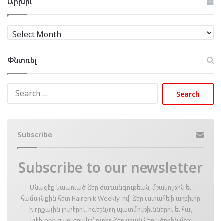
Արխիւ
Արխիւ
Փնտռել
Search
for:
Subscribe
Subscribe to our newsletter
Մնացէ՛ք կապուած ձեր ժառանգութեան, մշակոյթին եւ
համայնքին հետ Hairenik Weekly-ով՝ ձեր վստահելի աղբիւրը
խորքային լուրերու, ոգեշնչող պատմութիւններու եւ հայ
սփիւռքի զարկերակը՝ ուղիղ ձեր սրան ներածողին մէջ։