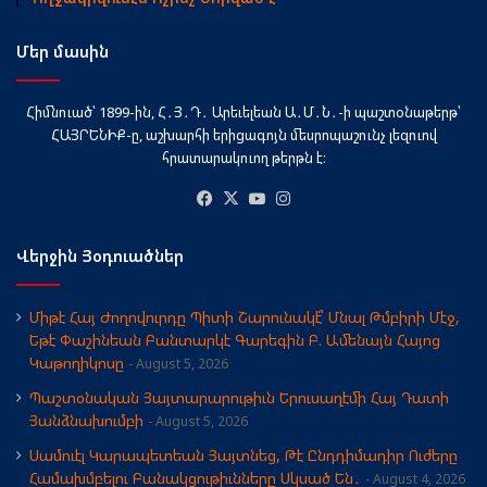
Մեր մասին
Հիմնուած՝ 1899-ին, Հ․Յ․Դ․ Արեւելեան Ա․Մ․Ն․-ի պաշտօնաթերթ՝
ՀԱՅՐԵՆԻՔ-ը, աշխարհի երիցագոյն մեսրոպաշունչ լեզուով
հրատարակուող թերթն է։
Facebook
X
YouTube
Instagram
Վերջին Յօդուածներ
Միթէ Հայ Ժողովուրդը Պիտի Շարունակէ՞ Մնալ Թմբիրի Մէջ,
Եթէ Փաշինեան Բանտարկէ Գարեգին Բ. Ամենայն Հայոց
Կաթողիկոսը
August 5, 2026
Պաշտօնական Յայտարարութիւն Երուսաղէմի Հայ Դատի
Յանձնախումբի
August 5, 2026
Սամուէլ Կարապետեան Յայտնեց, Թէ Ընդդիմադիր Ուժերը
Համախմբելու Բանակցութիւնները Սկսած Են․
August 4, 2026