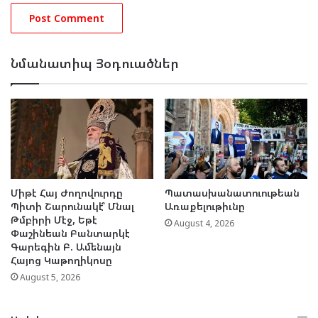
Նմանատիպ Յօդուածներ
Միթէ Հայ Ժողովուրդը
Պատասխանատուութեան
Պիտի Շարունակէ՞ Մնալ
Առաքելութիւնը
Թմբիրի Մէջ, Եթէ
August 4, 2026
Փաշինեան Բանտարկէ
Գարեգին Բ. Ամենայն
Հայոց Կաթողիկոսը
August 5, 2026