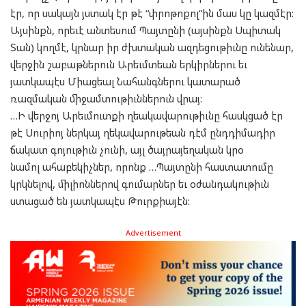
էր, որ սակայն յստակ էր թէ “փրոթոքոլ“ին մաս կը կազմէր:
Այսինքն, որեւէ անտեսում Պայտընի (այսինքն Սպիտակ
Տան) կողմէ, կրնար իր ժխտական ազդեցութիւնը ունենար,
վերջին շաբաթներուն Արեւմտեան երկիրներու եւ
յատկապէս Միացեալ Նահանգներու կատարած
ռազմական միջամտութիւններուն վրայ:
…Ի վերջոյ Արեւմուտքի ղեակավարութիւնը հասկցած էր
թէ Սուրիոյ ներկայ ղեկավարութեան դէմ ընդդիմադիր
ճակատ գոյութիւն չունի, այլ ծայրայեղական կրօ
նամոլ ահաբեկիչներ, որոնք …Պայտընի հաստատումը
կրկնելով, միլիոններով գումարներ եւ օժանդակութիւն
ստացած են յատկապէս Թուրքիայէն:
Advertisement