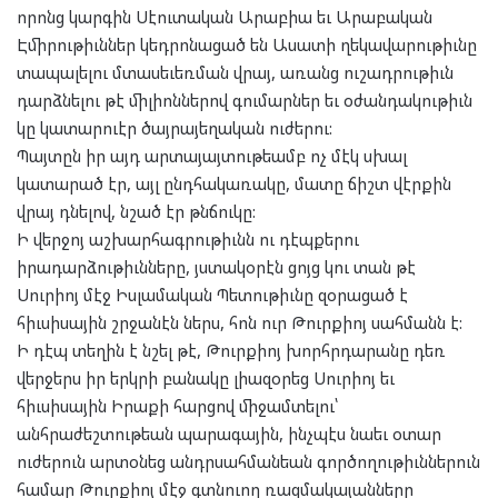
որոնց կարգին Սէուտական Արաբիա եւ Արաբական
Էմիրութիւններ կեդրոնացած են Ասատի ղեկավարութիւնը
տապալելու մտասեւեռման վրայ, առանց ուշադրութիւն
դարձնելու թէ միլիոններով գումարներ եւ օժանդակութիւն
կը կատարուէր ծայրայեղական ուժերու:
Պայտըն իր այդ արտայայտութեամբ ոչ մէկ սխալ
կատարած էր, այլ ընդհակառակը, մատը ճիշտ վէրքին
վրայ դնելով, նշած էր թնճուկը:
Ի վերջոյ աշխարհագրութիւնն ու դէպքերու
իրադարձութիւնները, յստակօրէն ցոյց կու տան թէ
Սուրիոյ մէջ Իսլամական Պետութիւնը զօրացած է
հիւսիսային շրջանէն ներս, հոն ուր Թուրքիոյ սահմանն է:
Ի դէպ տեղին է նշել թէ, Թուրքիոյ խորհրդարանը դեռ
վերջերս իր երկրի բանակը լիազօրեց Սուրիոյ եւ
հիւսիսային Իրաքի հարցով միջամտելու՝
անհրաժեշտութեան պարագային, ինչպէս նաեւ օտար
ուժերուն արտօնեց անդրսահմանեան գործողութիւններուն
համար Թուրքիոյ մէջ գտնուող ռազմակայանները