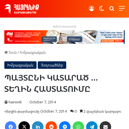
Log In
Switch skin
Որոնե
Advertisement
Տուն
/
Խմբագրական
Խմբագրական
Յօդուածներ
ՊԱՅՏԸՆԻ ԿԱՏԱՐԱԾ …
ՏԵՂԻՆ ՀԱՍՏԱՏՈՒՄԸ
hairenik
October 7, 2014
Վերջին թարմացումը October 7, 2014
0
2 վայրկեան կարդալու
Facebook
X
LinkedIn
Reddit
Messenger
WhatsApp
Telegram
Ուղարկել նամակ