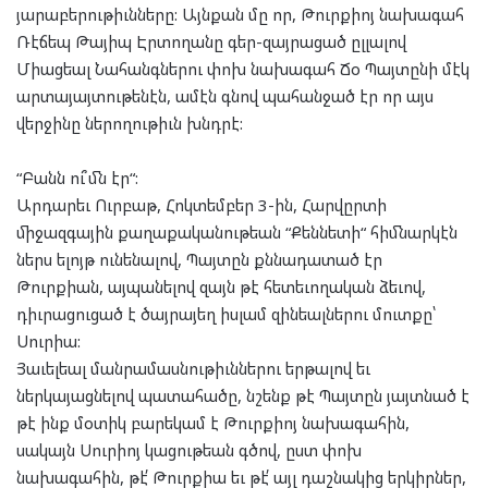
յարաբերութիւնները: Այնքան մը որ, Թուրքիոյ նախագահ
Ռէճեպ Թայիպ Էրտողանը գեր-զայրացած ըլլալով
Միացեալ Նահանգներու փոխ նախագահ Ճօ Պայտընի մէկ
արտայայտութենէն, ամէն գնով պահանջած էր որ այս
վերջինը ներողութիւն խնդրէ:
“Բանն ու՞մն էր“:
Արդարեւ Ուրբաթ, Հոկտեմբեր 3-ին, Հարվըրտի
միջազգային քաղաքականութեան “Քեննետի“ հիմնարկէն
ներս ելոյթ ունենալով, Պայտըն քննադատած էր
Թուրքիան, այպանելով զայն թէ հետեւողական ձեւով,
դիւրացուցած է ծայրայեղ իսլամ զինեալներու մուտքը՝
Սուրիա:
Յաւելեալ մանրամասնութիւններու երթալով եւ
ներկայացնելով պատահածը, նշենք թէ Պայտըն յայտնած է
թէ ինք մօտիկ բարեկամ է Թուրքիոյ նախագահին,
սակայն Սուրիոյ կացութեան գծով, ըստ փոխ
նախագահին, թէ՛ Թուրքիա եւ թէ՛ այլ դաշնակից երկիրներ,