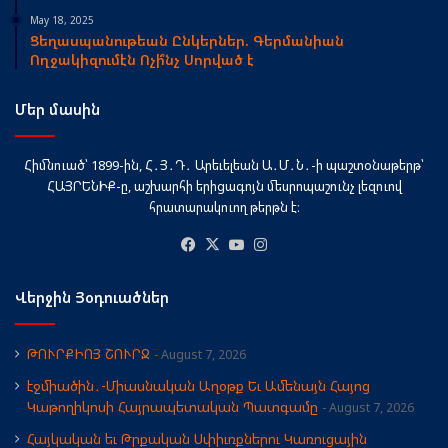
May 18, 2025
Ցեղասպանութեան Ընկերներ. Գերմանիան
Ողջակիզումէն Ոչի՞նչ Սորված է
Մեր մասին
Հիմնուած՝ 1899-ին, Հ․Յ․Դ․ Արեւելեան Ա․Մ․Ն․-ի պաշտօնաթերթ՝
ՀԱՅՐԵՆԻՔ-ը, աշխարհի երիցագոյն մեսրոպաշունչ լեզուով
հրատարակուող թերթն է։
Facebook
X
YouTube
Instagram
Վերջին Յօդուածներ
ԹՈՒՐՔԻՈՅ ՇՈՒՐՋ
August 7, 2026
էջմիածին․-Միասնական Աղօթք Եւ Ամենայն Հայոց
Կաթողիկոսի Հայրապետական Պատգամը
August 7, 2026
Հայկական եւ Թրքական Սփիւռքներու Կառուցային