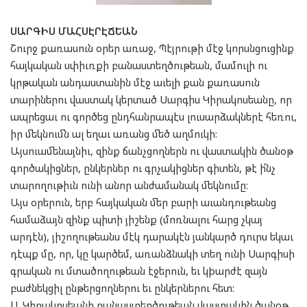
ՍԱՐԳԻՍ ՄԱՀՍԷՐԷՃԵԱՆ
Շուրջ քառասուն օրեր առաջ, Պէյրութի մէջ կորսնցուցինք
հայկական սփիւռքի բանաստեղծութեան, մամուլի ու
կրթական անդաստանին մէջ աւելի քան քառասուն
տարիներու վաստակ կերտած Սարգիս Կիրակոսեանը, որ
ապրեցաւ ու գործեց ընդհանրապէս լուսարձակներէ հեռու,
իր մեկնումն ալ եղաւ առանց մեծ աղմուկի:
Այսուամենայնիւ, զինք ճանչցողներն ու վաստակին ծանօթ
գործակիցներ, ընկերներ ու գրչակիցներ գիտեն, թէ ի՛նչ
տարողութիւն ունի անոր անժամանակ մեկնումը:
Այս օրերուն, երբ հայկական մեր բարի աւանդութեանց
համաձայն զինք պիտի յիշենք (մոռնալու հարց չկայ
արդէն), յիշողութեանս մէկ դարակէն յանկարծ դուրս եկաւ
դէպք մը, որ, կը կարծեմ, առանձնակի տեղ ունի Սարգիսի
գրական ու մտածողութեան էջերուն, եւ կþարժէ զայն
բաժնեկցիլ ընթերցողներու եւ ընկերներու հետ:
Ս. Կիրակոսեանի բանաստեղծութեան վաստակին ծանօթ