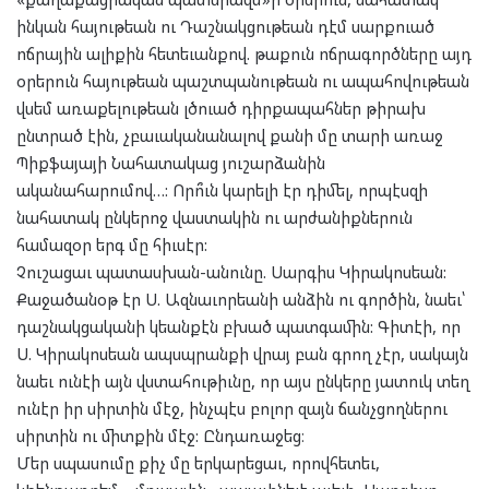
ինկան հայութեան ու Դաշնակցութեան դէմ սարքուած
ոճրային ալիքին հետեւանքով. թաքուն ոճրագործները այդ
օրերուն հայութեան պաշտպանութեան ու ապահովութեան
վսեմ առաքելութեան լծուած դիրքապահներ թիրախ
ընտրած էին, չբաւականանալով քանի մը տարի առաջ
Պիքֆայայի Նահատակաց յուշարձանին
ականահարումով…: Որո՞ւն կարելի էր դիմել, որպէսզի
նահատակ ընկերոջ վաստակին ու արժանիքներուն
համազօր երգ մը հիւսէր:
Չուշացաւ պատասխան-անունը. Սարգիս Կիրակոսեան:
Քաջածանօթ էր Ս. Ազնաւորեանի անձին ու գործին, նաեւ՝
դաշնակցականի կեանքէն բխած պատգամին: Գիտէի, որ
Ս. Կիրակոսեան ապսպրանքի վրայ բան գրող չէր, սակայն
նաեւ ունէի այն վստահութիւնը, որ այս ընկերը յատուկ տեղ
ունէր իր սիրտին մէջ, ինչպէս բոլոր զայն ճանչցողներու
սիրտին ու միտքին մէջ: Ընդառաջեց։
Մեր սպասումը քիչ մը երկարեցաւ, որովհետեւ,