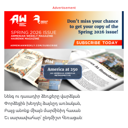
Advertisement
Նենգ ու դաւադիր ձեռքերը վարձկան
Փորձեցին խեղդել ձայնըդ առնական,
Բայց անոնք միայն մարմինիդ հասան
Եւ սարսափահար՝ ընդմիշտ հեռացան։