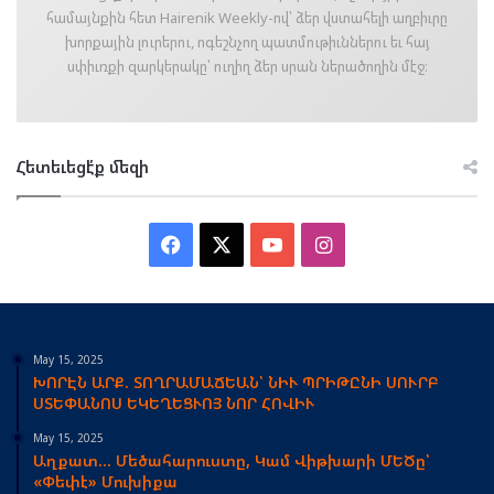
համայնքին հետ Hairenik Weekly-ով՝ ձեր վստահելի աղբիւրը
խորքային լուրերու, ոգեշնչող պատմութիւններու եւ հայ
սփիւռքի զարկերակը՝ ուղիղ ձեր սրան ներածողին մէջ։
Հետեւեցէ՛ք մեզի
Facebook
X
YouTube
Instagram
May 15, 2025
ԽՈՐԷՆ ԱՐՔ. ՏՈՂՐԱՄԱՃԵԱՆ՝ ՆԻՒ ՊՐԻԹԸՆԻ ՍՈՒՐԲ
ՍՏԵՓԱՆՈՍ ԵԿԵՂԵՑՒՈՅ ՆՈՐ ՀՈՎԻՒ
May 15, 2025
Աղքատ… Մեծահարուստը, Կամ Վիթխարի ՄԵԾը՝
«Փեփէ» Մուխիքա