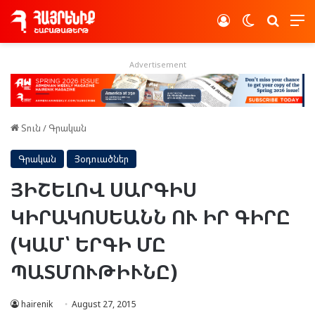
Log In
Switch skin
Որոնե
Advertisement
Տուն
/
Գրական
Գրական
Յօդուածներ
ՅԻՇԵԼՈՎ ՍԱՐԳԻՍ
ԿԻՐԱԿՈՍԵԱՆՆ ՈՒ ԻՐ ԳԻՐԸ
(ԿԱՄ՝ ԵՐԳԻ ՄԸ
ՊԱՏՄՈՒԹԻՒՆԸ)
hairenik
August 27, 2015