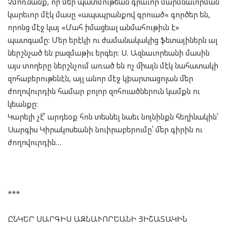
Չմոռնանք, որ մեր պատմութեան գրաւոր մարմնաւորման
կարեւոր մէկ մասը «ապսպրանքով գրուած« գործեր են,
որոնց մէջ կայ «Մահ իմացեալ անմահութիւն է»
պատգամը: Մեր երէկի ու ժամանակակից ֆետայիներն ալ
ներշնչած են բազմաթիւ երգեր։ Ս. Ազնաւորեանի մասին
այս տողերը ներշնչում առած են ոչ միայն մէկ նահատակի
զոհաբերութենէն, այլ անոր մէջ կþարտացոլան մեր
ժողովուրդին համար բոլոր զոհուածներուն կամքն ու
կեանքը:
Կարելի չէ՞ արդեօք հոն տեսնել նաեւ նոյնինքն հեղինակին՝
Սարգիս Կիրակոսեանի նուիրաբերումը՝ մեր գիրին ու
ժողովուրդին…
***
ԸՆԿԵՐ ՍԱՐԳԻՍ ԱԶՆԱՒՈՐԵԱՆԻ ՅԻՇԱՏԱԿԻՆ