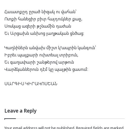
Հաւատքըդ ըրած նիզակ ու վահան՝
Ոտքի հանեցիր բիւր հայդուկներ քաջ,
Սոսկաց ազերի թշնամին դաժան
Եւ Արցախն անխոց յաղթական ցնծաց։
Կաղնիներն անվախ միշտ կ’ապրին կանգուն՝
Իբրեւ պայքարի ուխտեալ տրիբուն,
Եւ գաղափարի շանթերով արթուն
Վարձկաններուն դէմ կը պայթին ցասում։
ՍԱՐԳԻՍ ԿԻՐԱԿՈՍԵԱՆ
Leave a Reply
Your email address will not be published.
Required fields are marked