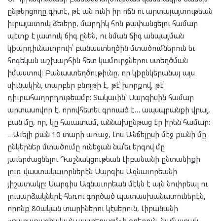
ընթերցողը գիտէ, թէ ան ունի իր ոճն ու արտայայտութեան
իւրայատուկ ձեւերը, մարդիկ հոն թափանցելու համար
պէտք է յատուկ ճիգ ընեն, ու նման ճիգ անպայման
կþարդիւնաւորուի՝ բանաստեղծին մտածումներուն եւ
հոգեկան աշխարհին հետ կամուրջներու ստեղծման
իմաստով: Բանաստեղծութիւնը, որ կþընկերանայ այս
սիւնակին, տարբեր բնոյթի է, թէ՛ խորքով, թէ՛
դիւրահաղորդութեամբ: Տակաւին՝ Սարգիսին համար
արտասովոր է, որովհետեւ գրուած է… ապսպրանքի վրայ,
բան մը, որ, կը հաւատամ, աննախընթաց էր իրեն համար:
…Աւելի քան 10 տարի առաջ, Լոս Անճելըսի մէջ քանի մը
ընկերներ մտածումը ունեցան նա՛եւ երգով մը
յաւերժացնելու Դաշնակցութեան Լիբանանի ընտանիքի
լուռ վաստակաւորներէն Սարգիս Ազնաւորեանի
յիշատակը: Սարգիս Ազնաւորեան մէկն է այն նուիրեալ ու
լուսարձակներէ հեռու գործած պատասխանատուներէն,
որոնք 80ական տարիներու կէսերուն, Լիբանանի
«քաղաքացիական պատերազմ»ի օրերուն, նահատակ