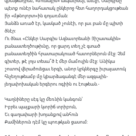
կþենթադրեմ, «մուսային« ապաւինելէ աւելի, Սարգիսը
պէտք ունէր նահատակ ընկերոջ հետ հաղորդակցութեան
ի՛ր «մթնոլորտ»ին գոյառման:
Յանձն առած էր, կասկած չունէի, որ լաւ բան մը պիտի
ծնէր:
Ու ծնաւ «Ընկեր Սարգիս Ազնաւորեանի Յիշատակին»
բանաստեղծութիւնը, որ ցարդ տեղ չէ գտած
բանաստեղծին հրատարակուած հատորներուն մէջ: Չեմ
գիտեր, թէ լոյս տեսա՞ծ է մեր մամուլին մէջ։ Անիկա
շուտով վերածուեցաւ երգի, անոր կրկներգը իւրայատուկ
հնչեղութեամբ մը կþարձագանգէ մեր ազգային-
յեղափոխական երգերու ոգիին ու էութեան.-
Կաղնիները սէգ կը մեռնին կանգուն՝
Իբրեւ պայքարի կտրիճ տրիբուն,
Եւ գաղափարի խոյանքով անհուն
Քամիներուն դէմ կը պոռթկան ցասում։