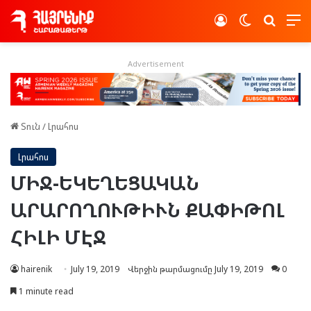
Log In
Switch skin
Որոնե
Advertisement
Տուն
/
Լրահոս
Լրահոս
ՄԻՋ-ԵԿԵՂԵՑԱԿԱՆ
ԱՐԱՐՈՂՈՒԹԻՒՆ ՔԱՓԻԹՈԼ
ՀԻԼԻ ՄԷՋ
hairenik
July 19, 2019
Վերջին թարմացումը July 19, 2019
0
1 minute read