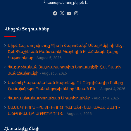
հրատարակուող թերթն է։
Facebook
X
YouTube
Instagram
Վերջին Յօդուածներ
Միթէ Հայ Ժողովուրդը Պիտի Շարունակէ՞ Մնալ Թմբիրի Մէջ,
Եթէ Փաշինեան Բանտարկէ Գարեգին Բ. Ամենայն Հայոց
Կաթողիկոսը
August 5, 2026
Պաշտօնական Յայտարարութիւն Երուսաղէմի Հայ Դատի
Յանձնախումբի
August 5, 2026
Սամուէլ Կարապետեան Յայտնեց, Թէ Ընդդիմադիր Ուժերը
Համախմբելու Բանակցութիւնները Սկսած Են․
August 4, 2026
Պատասխանատուութեան Առաքելութիւնը
August 4, 2026
ՆԱՄԱԿ՝ ՔՈՐՍԻՔԱՅԻ ԽՈՐՀՐԴԱՐԱՆԻ ՆԱԽԱԳԱՀ ՄԱՐԻ-
ԱՆԹՈՒԱՆԷԹ ՄՈՓԵՐԹՈՒԻՆ
August 4, 2026
Հետեւեցէ՛ք մեզի