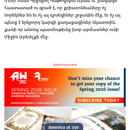
Մեծի Տանն Կիլիկիոյ Կաթողիկոս Արամ Ա. բազմիցս
հաստատած ու գրած է, որ քրիստոնեաները ո՛չ
նորեկներ են եւ ո՛չ ալ դրսեցիներ շրջանին մէջ, եւ ո՛չ ալ
պէտք է երկրորդ կարգի քաղաքացիներ նկատուին,
քանի որ անոնց պատմութիւնը խոր արմատներ ունի
Միջին Արեւելքի մէջ։
Advertisement