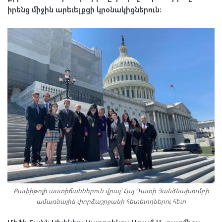
իրենց միջին արեւելքցի կրօնակիցներուն։
Քափիթոլի աստիճաններուն վրայ՝ Հայ Դատի Յանձնախումբի
ամառնային փորձաշրջանի հետեւողներու հետ