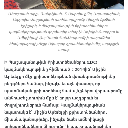
Անուշաւան արք․ Դանիէլեան, Տ. Սարգիս քհնյ. Ագթաւուգեան,
Ազգային Վարչութեան ատենադպրուհի Սիւզըն Չթճեան-
Էրիքսըն, Ի Պաշտպանութիւն Քրիստոնեաներու
կազմակերպութեան գործադիր տնօրէն Սթիվըն Հաուըրտ եւ
Ամերիկայի Հայ Դատի Յանձնախումբի անդամներ՝
ներկայացուցիչ Ճէքի Սփայըրի գրասենեակին մէջ, աղօթքէն
առաջ։
Ի Պաշտպանութիւն Քրիստոնեաներու (IDC)
կազմակերպութիւնը հիմնուած է 2014ին՝ Միջին
Արեւելքի մէջ քրիստոնէութեան վտանգուածութիւնը
ընդգծելու համար, ինչպէս եւ այն փաստը, որ
պատմական քրիստոնեայ համայնքներու վերապրումը
անհրաժեշտութիւն մըն է՝ բոլոր ազգերուն եւ
ժողովուրդներուն համար։ Կազմակերպութեան
նպատակն է՝ Միջին Արեւելքի քրիստոնեաներու
միասնականութիւնը, ինչպէս նաեւ ամերիկացի
քրիստոնեաներու միութիւնը՝ ի պաշտպանութիւնը