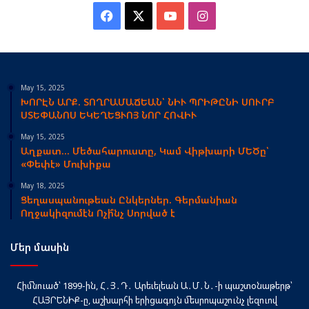
Facebook
X
YouTube
Instagram
May 15, 2025
ԽՈՐԷՆ ԱՐՔ. ՏՈՂՐԱՄԱՃԵԱՆ՝ ՆԻՒ ՊՐԻԹԸՆԻ ՍՈՒՐԲ
ՍՏԵՓԱՆՈՍ ԵԿԵՂԵՑՒՈՅ ՆՈՐ ՀՈՎԻՒ
May 15, 2025
Աղքատ… Մեծահարուստը, Կամ Վիթխարի ՄԵԾը՝
«Փեփէ» Մուխիքա
May 18, 2025
Ցեղասպանութեան Ընկերներ. Գերմանիան
Ողջակիզումէն Ոչի՞նչ Սորված է
Մեր մասին
Հիմնուած՝ 1899-ին, Հ․Յ․Դ․ Արեւելեան Ա․Մ․Ն․-ի պաշտօնաթերթ՝
ՀԱՅՐԵՆԻՔ-ը, աշխարհի երիցագոյն մեսրոպաշունչ լեզուով