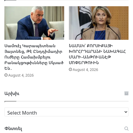
Սամուէլ Կարապետեան
ՆԱՄԱԿ՝ ՔՈՐՍԻՔԱՅԻ
Յայտնեց, Թէ Ընդդիմադիր
ԽՈՐՀՐԴԱՐԱՆԻ ՆԱԽԱԳԱՀ
Ուժերը Համախմբելու
ՄԱՐԻ-ԱՆԹՈՒԱՆԷԹ
Բանակցութիւնները Սկսած
ՄՈՓԵՐԹՈՒԻՆ
Են․
August 4, 2026
August 4, 2026
Արխիւ
Արխիւ
Փնտռել