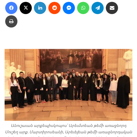
Facebook
X
LinkedIn
Reddit
Messenger
WhatsApp
Telegram
Ուղարկել նամակ
Տպել
Անուշաւան արքեպիսկոպոս՝ Արեւմտեան թեմի առաջնորդ
Մուշեղ արք. Մարտիրոսեանի, Արեւելեան թեմի առաջնորդական