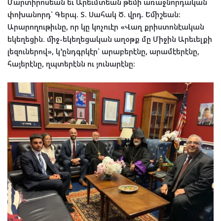
Մարտիրոսեան եւ Արեւմտեան թեմի առաջնորդական
փոխանորդ՝ Գերպ. Տ. Սահակ Ծ. վրդ. Եմիշեան։
Արարողութիւնը, որ կը կոչուէր «Վաղ քրիստոնէական
եկեղեցին. միջ-եկեղեցական աղօթք մը Միջին Արեւելքի
լեզուներով», կ՚ընդգրկէր՝ արաբերէնը, արամէերէնը,
հայերէնը, ղպտերէնն ու յունարէնը։