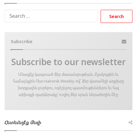
Search
for:
Subscribe
Subscribe to our newsletter
Մնացէ՛ք կապուած ձեր ժառանգութեան, մշակոյթին եւ
համայնքին հետ Hairenik Weekly-ով՝ ձեր վստահելի աղբիւրը
խորքային լուրերու, ոգեշնչող պատմութիւններու եւ հայ
սփիւռքի զարկերակը՝ ուղիղ ձեր սրան ներածողին մէջ։
Հետեւեցէ՛ք մեզի