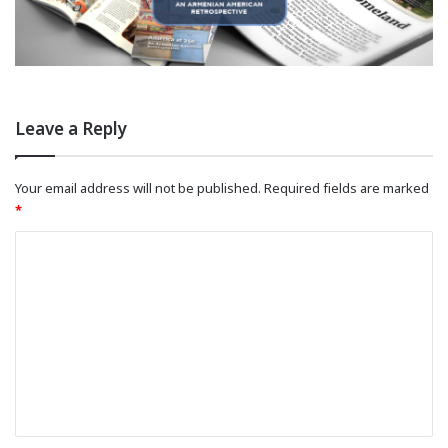
Leave a Reply
Your email address will not be published.
Required fields are marked
*
C
o
m
m
e
n
t