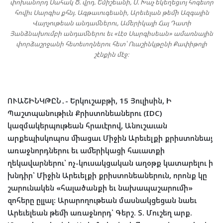
փոխանորդ Սահակ Ծ. վրդ. Եմիշեանի, Ս. Խաչ եկեղեցւոյ հոգեւոր
հովիւ Սարգիս քհնյ. Ագթաւուգեանի, Արեւելան թեմի Ազգային
Վարչութեան անդամներու, Ամերիկայի Հայ Դատի
Յանձնախումբի անդամներու եւ «Լէօ Սարգիսեան» ամառնային
փորձաշրջանի հետեւողներու հետ՝ Ուաշինկթընի Քափիթոլի
շէնքին մէջ։
ՈՒԱՇԻՆԿԹԸՆ․-
Երկուշաբթի, 15 Յուլիսին, Ի
Պաշտպանութիւն Քրիստոնեաներու (IDC)
կազմակերպութեան հրաւէրով, Անուշաւան
արքեպիսկոպոս միացաւ Միջին Արեւելքի քրիստոնեայ
առաջնորդներու եւ ամերիկացի հաւատքի
ղեկավարներու՝ ոչ-կուսակցական աղօթք կատարելու ի
խնդիր՝ Միջին Արեւելքի քրիստոնեաներուն, որոնք կը
շարունակեն «հալածանքի եւ նախապաշարումի»
զոհերը ըլլալ։ Արարողութեան մասնակցեցան նաեւ
Արեւելեան թեմի առաջնորդ՝ Գերշ. Տ. Մուշեղ արք.