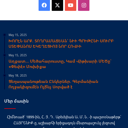
Facebook
X
YouTube
Instagram
May 15, 2025
ԽՈՐԷՆ ԱՐՔ. ՏՈՂՐԱՄԱՃԵԱՆ՝ ՆԻՒ ՊՐԻԹԸՆԻ ՍՈՒՐԲ
ՍՏԵՓԱՆՈՍ ԵԿԵՂԵՑՒՈՅ ՆՈՐ ՀՈՎԻՒ
May 15, 2025
Աղքատ… Մեծահարուստը, Կամ Վիթխարի ՄԵԾը՝
«Փեփէ» Մուխիքա
May 18, 2025
Ցեղասպանութեան Ընկերներ. Գերմանիան
Ողջակիզումէն Ոչի՞նչ Սորված է
Մեր մասին
Հիմնուած՝ 1899-ին, Հ․Յ․Դ․ Արեւելեան Ա․Մ․Ն․-ի պաշտօնաթերթ՝
ՀԱՅՐԵՆԻՔ-ը, աշխարհի երիցագոյն մեսրոպաշունչ լեզուով