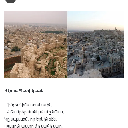
Գէորգ Պետիկեան
Մինչեւ հիմա տակաւին,
Անհամբեր մանկան մը նման,
Կը սպասեմ, որ երկինքէն,
Փայլուն աստղ մը սահի վար.