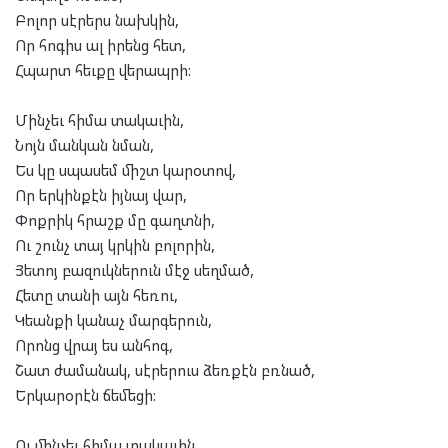
Բոլոր սէրերս նախկին,
Որ հոգիս ալ իրենց հետ,
Հպարտ հեւքը վերապրի:
Մինչեւ հիմա տակաւին,
Նոյն մանկան նման,
Ես կը սպասեմ միշտ կարօտով,
Որ երկինքէն իյնայ վար,
Փոքրիկ հրաշք մը գաղտնի,
Ու շունչ տայ կրկին բոլորին,
Յետոյ բազուկներուն մէջ սեղմած,
Հետը տանի այն հեռու,
Կեանքի կանաչ մարգերուն,
Որոնց վրայ ես անհոգ,
Շատ ժամանակ, սէրերուս ձեռքէն բռնած,
Երկարօրէն ճեմեցի:
Ու մինչեւ հիմա տակաւին,