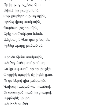
Որ իր բոցովը կարմիր,
Սփռէ իր լոյսը կրկին,
Չոր քարերուն քաղաքին,
Որոնց վրայ տակաւին,
Պայծառ յուշերս հին,
Երկչոտ մուկերու նման,
Անցեալին հետ գաղտնօրէն,
Իրենց պարը բռնած են:
Մինչեւ հիմա տակաւին,
Անմեղ մանկան մը նման,
Ես կը սպասեմ, որ երկինքէն,
Փոքրիկ պարիկ մը իջնէ ցած.
Ու գտնելով զիս յանկարծ,
Կախարդական հարուածով,
Եւ աստղածորան իր ցուպով,
Արթնցնէ կրկին,
Անկեղծ ու մեծ,