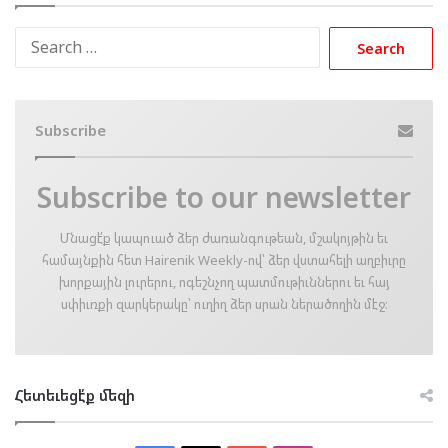
Search
for:
Subscribe
Subscribe to our newsletter
Մնացէ՛ք կապուած ձեր ժառանգութեան, մշակոյթին եւ
համայնքին հետ Hairenik Weekly-ով՝ ձեր վստահելի աղբիւրը
խորքային լուրերու, ոգեշնչող պատմութիւններու եւ հայ
սփիւռքի զարկերակը՝ ուղիղ ձեր սրան ներածողին մէջ։
Հետեւեցէ՛ք մեզի