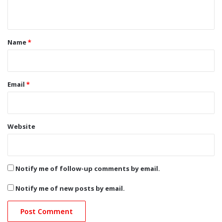
n
t
*
Name
*
Email
*
Website
Notify me of follow-up comments by email.
Notify me of new posts by email.