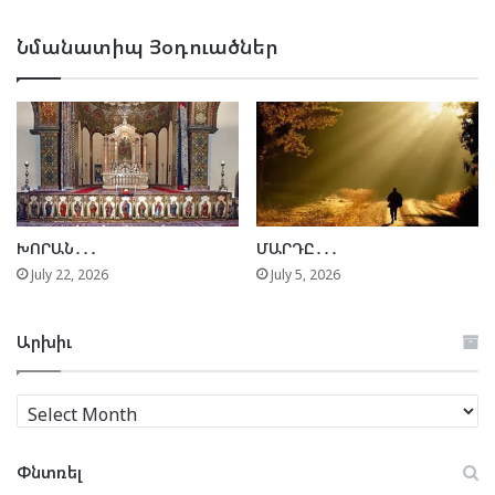
Նմանատիպ Յօդուածներ
ԽՈՐԱՆ․․․
ՄԱՐԴԸ․․․
July 22, 2026
July 5, 2026
Արխիւ
Արխիւ
Փնտռել