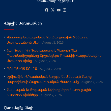
հրատարակուող թերթն է։
Facebook
X
YouTube
Instagram
Վերջին Յօդուածներ
Կիսասարկաւագական Ձեռնադրութիւն Զմմառու
Մայրավանքին Մէջ
August 8, 2026
Հայ Դատը Կը Դատապարտէ Պաքուի Դէմ
Պատժամիջոցները Շրջանցելու Թրամփի Վարչակազմին
Մտադրութիւնը
August 8, 2026
ԹՈՒՐՔԻՈՅ ՇՈՒՐՋ
August 7, 2026
էջմիածին․-Միասնական Աղօթք Եւ Ամենայն Հայոց
Կաթողիկոսի Հայրապետական Պատգամը
August 7, 2026
Հայկական եւ Թրքական Սփիւռքներու Կառուցային
Տարբերութիւնները
August 7, 2026
Հետեւեցէ՛ք մեզի