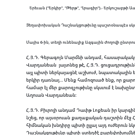
Երեւան (“Երկիր“, “Թերթ“, “Լրագիր“).- Երկուշաբթի Ա
Յեղափոխական Դաշնակցութիւնը պաշտօնապէս սկսա
Մայիս 6-ին, տեղի ունենալիք Ազգային Ժողովի ընտ
Հ.Յ.Դ. Գերագոյն Մարմնի անդամ, հասարակա
Վարդանեան յայտնեց թէ, Հ.Յ.Դ. ցուցադրութիւն
այլ պիտի ներկայացնէ աշխուժ, նպատակային ե
երկիր դառնայ… Մենք համոզուած ենք, որ քար
համար էլ մեր քարոզչութիւնը սկսւում է նախ
Աղուան Վարդանեան:
Հ.Յ.Դ. Բիւրոյի անդամ Դաւիթ Լոքեան իր կա
նշեց, որ այսօրուան քաղաքական դաշտին մէջ Հ.
հիմնական խնդիրը պիտի ըլլայ այդ ուժերուն ն
Դաշնակցութիւնը պիտի ստեղծէ բարեփոխումնե