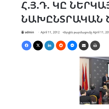
Հ.Յ.Դ. ԿԸ ՆԵՐԿ
ՆԱԽԸՆՏՐԱԿԱՆ 
admin
April 11, 2012
Վերջին թարմացումը April 11, 20
Facebook
X
LinkedIn
Reddit
Messenger
Ուղարկել նամակ
Տպել