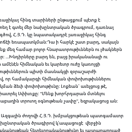
յառաջիկայ հինգ տարիների ընթացքում պէտք է
 տեղ է գտել մեր նախընտրական ծրագրում, դառնայ
ծով, Հ.Յ.Դ. կը նպատակադրէ յառաջիկայ հինգ
տճէի եռապատկման:Դա ի հարկէ շատ բարդ, սակայն
նք մեզ համար բոլոր հնարաւորութիւններն ու լծակներն
ար: …Խնդիրները բարդ են, բայց իրականանալի ու
ի ամէնէն հիմնական եւ կարեւոր ուժը կառոյցի
տրութիւններուն պիտի մասնակցի զօրաշարժի
լով, որ համակարգի հիմնական փոփոխութիւններու
ան ձեւի փոփոխութիւնը: Լոքեան` աւելցուց թէ,
իաւորել Սփիւռքը: “Մենք խորհրդարան մտնելու
աբաղին տրուող օգնութեան չափը“, եզրակացուց ան:
, Ազգային ժողովի Հ.Յ.Դ. խմբակցութեան պատգամաւոր
նախընտրական ծրագիրով կ՛ապացուցէ վերջին
ականութեան հետեւողականութիւնը եւ յայտարարուած