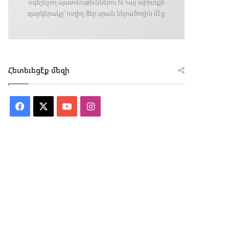
ոգեշնչող պատմութիւններու եւ հայ սփիւռքի
զարկերակը՝ ուղիղ ձեր սրան ներածողին մէջ։
Հետեւեցէ՛ք մեզի
Facebook
X
YouTube
Instagram