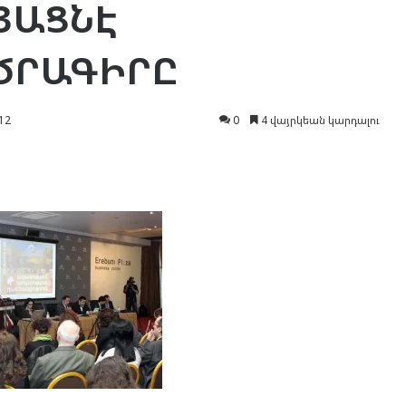
ԱՅԱՑՆԷ
ԾՐԱԳԻՐԸ
12
0
4 վայրկեան կարդալու