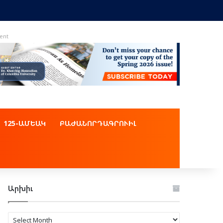
ent
125-ԱՄԵԱԿ
ԲԱԺԱՆՈՐԴԱԳՐՈՒԻԼ
Արխիւ
Արխիւ