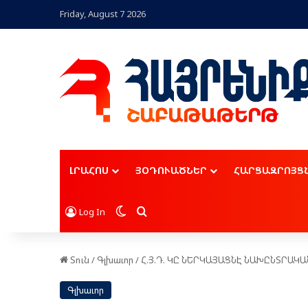
Friday, August 7 2026
ԼՐԱՀՈՍ
ՅՕԴՈՒԱԾՆԵՐ
ՀԱՐՑԱԶՐՈՅՑ
Switch skin
Որոնել
Log In
Տուն
/
Գլխաւոր
/
Հ.Յ.Դ. ԿԸ ՆԵՐԿԱՅԱՑՆԷ ՆԱԽԸՆՏՐԱԿ
Գլխաւոր