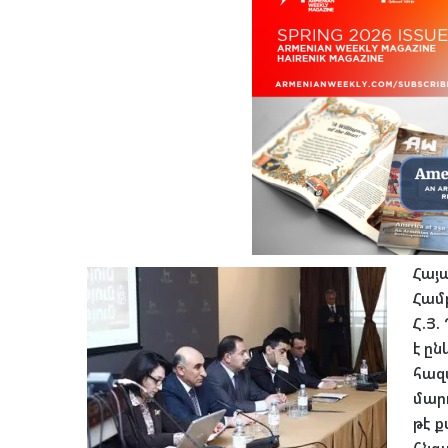
Հայ
Համբ
Հ.Յ
է ըն
հազ
մար
թէ 