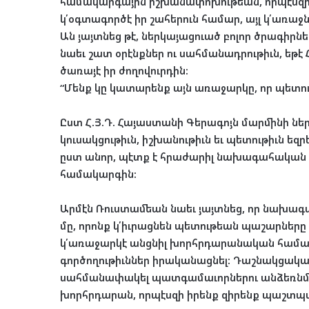
համակարգային իշխանափոխութեան, որպէսզի կար
կ՛օգտագործէ իր շահերուն համար, այլ կ՛առաջ
Ան յայտնեց թէ, ներկայացուած բոլոր ծրագիրնե
նաեւ շատ օրէնքներ ու սահմանադրութիւն, եթէ 
ծառայէ իր ժողովուրդին:
“Մենք կը կատարենք այն առաջարկը, որ պետու
Ըստ Հ.Յ.Դ. Հայաստանի Գերագոյն մարմինի ներ
կուսակցութիւն, իշխանութիւն եւ պետութիւն եզ
ըստ անոր, պէտք է հրաժարիլ նախագահական
համակարգին:
Արմէն Ռուստամեան նաեւ յայտնեց, որ նախագահ
մը, որոնք կ՛իւրացնեն պետութեան պաշարները 
կ՛առաջարկէ անցնիլ խորհրդարանական համակար
գործողութիւններ իրականացնել: Դաշնակցական
սահմանափակել պատգամաւորներու անձեռնմխե
խորհրդարան, որպէսզի իրենք զիրենք պաշտպ