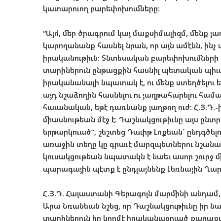
կատարուող բարեփոխումները:
“Այո՛, մեր ծրագրում կայ մաքսիմալիզմ, մենք 
կարողանանք հասնել նրան, որ այն ամէնն, ինչ
իրականութիւն: Տնտեսական բարեփոխումների գ
տարիներուն ընթացքին հասնիլ պետական պիւ
իրականանալի նպատակ է, ու մենք ստեղծելու ե
այդ նշաձողին հասնելու ու յաղթահարելու համ
հաւանական, եթէ դառնանք յաղթող ուժ: Հ.Յ.Դ.-
միասնութեան մէջ է: Դաշնակցութիւնը այս ըն
երթարկուած“, շեշտեց Դաւիթ Լոքեան` ընդգծե
առաջին տեղը կը գրաւէ մարզպետներու նշանակմ
կուսակցութեան նպատակն է նաեւ ասոր շուրջ մ
պարագային պէտք է ընդլայնենք Լեռնային Ղար
Հ.Յ.Դ. Հայաստանի Գերագոյն մարմինի անդամ
Արա Նռանեան նշեց, որ Դաշնակցութիւնը իր 
տարիներուն իր կողմէ իրականացուած քաղաք