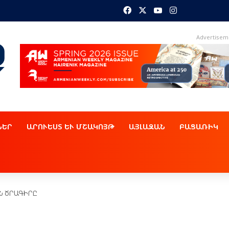
Facebook
X
YouTube
Instagram
Advertisem
ՆԵՐ
ԱՐՈՒԵՍՏ ԵՒ ՄՇԱԿՈՅԹ
ԱՅԼԱԶԱՆ
ԲԱՑԱՌԻԿ
ԱՆ ԾՐԱԳԻՐԸ