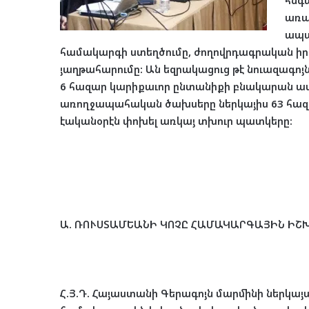
հնգ
առա
ապա
համակարգի ստեղծումը, ժողովրդագրական իր
յաղթահարումը: Ան եզրակացուց թէ նուազագո
6 հազար կարիքաւոր ընտանիքի բնակարան ապ
առողջապահական ծախսերը ներկայիս 63 հազա
էականօրէն փոխել առկայ տխուր պատկերը:
Ա. ՌՈՒՍՏԱՄԵԱՆԻ ԿՈՉԸ ՀԱՄԱԿԱՐԳԱՅԻՆ Ի
Հ.Յ.Դ. Հայաստանի Գերագոյն մարմինի ներկայա