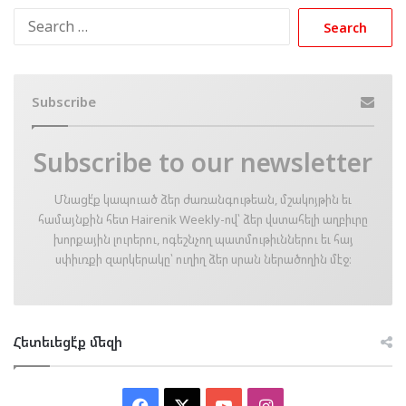
Search
for:
Subscribe
Subscribe to our newsletter
Մնացէ՛ք կապուած ձեր ժառանգութեան, մշակոյթին եւ
համայնքին հետ Hairenik Weekly-ով՝ ձեր վստահելի աղբիւրը
խորքային լուրերու, ոգեշնչող պատմութիւններու եւ հայ
սփիւռքի զարկերակը՝ ուղիղ ձեր սրան ներածողին մէջ։
Հետեւեցէ՛ք մեզի
Facebook
X
YouTube
Instagram