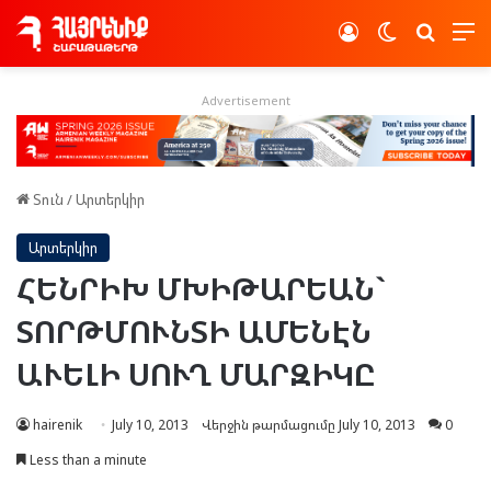
Log In
Switch skin
Որոնե
Advertisement
Տուն
/
Արտերկիր
Արտերկիր
ՀԵՆՐԻԽ ՄԽԻԹԱՐԵԱՆ`
ՏՈՐԹՄՈՒՆՏԻ ԱՄԵՆԷՆ
ԱՒԵԼԻ ՍՈՒՂ ՄԱՐԶԻԿԸ
hairenik
July 10, 2013
Վերջին թարմացումը July 10, 2013
0
Less than a minute