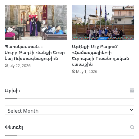
Պարսկաստան․-
Աթէնքի Մէջ Բացում՝
Սուրբ Թադէի Վանքի Եռօր
«Համազգային»-ի
եայ Ուխտագնացութիւն
Եւրոպայի Ուսանողական
Հաւաքին
July 22, 2026
May 1, 2026
Արխիւ
Արխիւ
Փնտռել