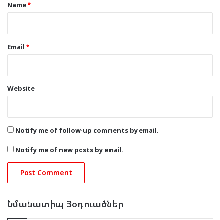
*
Name
*
Email
*
Website
Notify me of follow-up comments by email.
Notify me of new posts by email.
Նմանատիպ Յօդուածներ