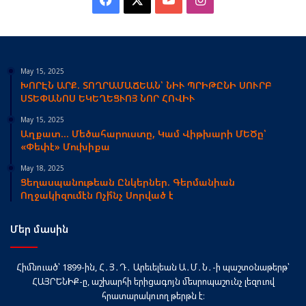
May 15, 2025
ԽՈՐԷՆ ԱՐՔ. ՏՈՂՐԱՄԱՃԵԱՆ՝ ՆԻՒ ՊՐԻԹԸՆԻ ՍՈՒՐԲ
ՍՏԵՓԱՆՈՍ ԵԿԵՂԵՑՒՈՅ ՆՈՐ ՀՈՎԻՒ
May 15, 2025
Աղքատ… Մեծահարուստը, Կամ Վիթխարի ՄԵԾը՝
«Փեփէ» Մուխիքա
May 18, 2025
Ցեղասպանութեան Ընկերներ. Գերմանիան
Ողջակիզումէն Ոչի՞նչ Սորված է
Մեր մասին
Հիմնուած՝ 1899-ին, Հ․Յ․Դ․ Արեւելեան Ա․Մ․Ն․-ի պաշտօնաթերթ՝
ՀԱՅՐԵՆԻՔ-ը, աշխարհի երիցագոյն մեսրոպաշունչ լեզուով
հրատարակուող թերթն է։