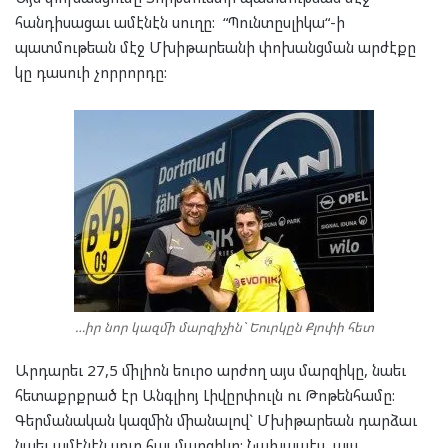
հանդիսացաւ ամէնէն սուղը: “Պունտըսլիկա“-ի
պատմութեան մէջ Մխիթարեանի փոխանցման արժէքը
կը դասուի չորրորդը:
…իր նոր կազմի մարզիչին` Եուրկըն Քլոփի հետ
Արդարեւ 27,5 միլիոն եուրօ արժող այս մարզիկը, նաեւ
հետաքրքրած էր Անգլիոյ Լիվըրփուլն ու Թոթենհամը:
Գերմանական կազմին միանալով` Մխիթարեան դարձաւ
նաեւ ամէնէն սուղ հայ մարզիկը: Նախապէս, այս