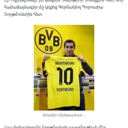
համաձայնագիր մը կնքեց Գերմանիոյ Պորուսիա
Տորթմունտին հետ:
Հենրիխ Մխիթարեան …
Այս փոխանցումը Տորթմունտի պատմութեան մէջ