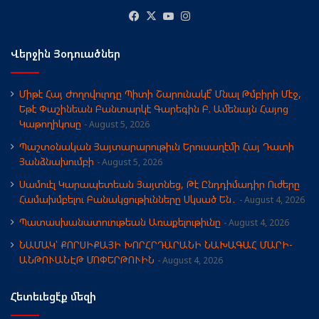
Facebook
X
YouTube
Instagram
Վերջին Յօդուածներ
Միթէ Հայ Ժողովուրդը Պիտի Շարունակէ՞ Մնալ Թմբիրի Մէջ,
Եթէ Փաշինեան Բանտարկէ Գարեգին Բ. Ամենայն Հայոց
Կաթողիկոսը
August 5, 2026
Պաշտօնական Յայտարարութիւն Երուսաղէմի Հայ Դատի
Յանձնախումբի
August 5, 2026
Սամուէլ Կարապետեան Յայտնեց, Թէ Ընդդիմադիր Ուժերը
Համախմբելու Բանակցութիւնները Սկսած Են․
August 4, 2026
Պատասխանատուութեան Առաքելութիւնը
August 4, 2026
ՆԱՄԱԿ՝ ՔՈՐՍԻՔԱՅԻ ԽՈՐՀՐԴԱՐԱՆԻ ՆԱԽԱԳԱՀ ՄԱՐԻ-
ԱՆԹՈՒԱՆԷԹ ՄՈՓԵՐԹՈՒԻՆ
August 4, 2026
Հետեւեցէ՛ք մեզի