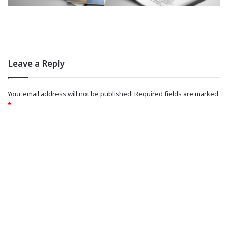
Leave a Reply
Your email address will not be published.
Required fields are marked
*
C
o
m
m
e
n
t