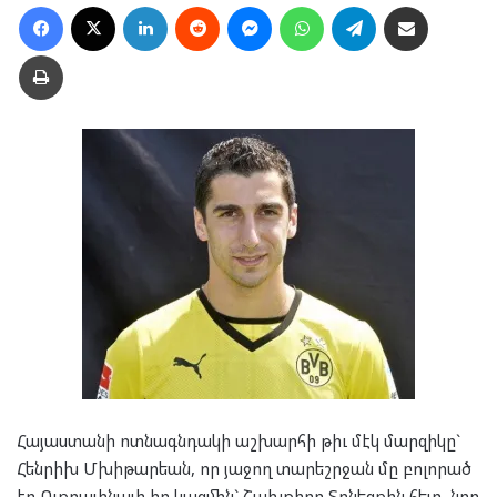
Facebook
X
LinkedIn
Reddit
Messenger
WhatsApp
Telegram
Ուղարկել նամակ
Տպել
Հայաստանի ոտնագնդակի աշխարհի թիւ մէկ մարզիկը`
Հենրիխ Մխիթարեան, որ յաջող տարեշրջան մը բոլորած
էր Ուքրայինայի իր կազմին` Շախթիոր Տոնեցքին հետ, նոր