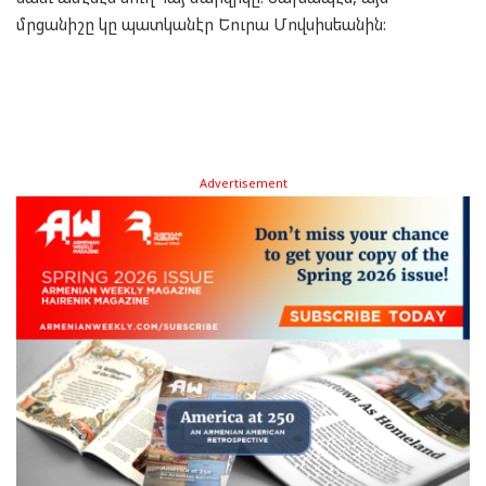
մրցանիշը կը պատկանէր Եուրա Մովսիսեանին:
Advertisement