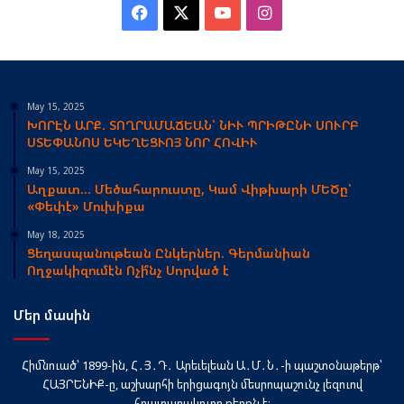
Facebook
X
YouTube
Instagram
May 15, 2025
ԽՈՐԷՆ ԱՐՔ. ՏՈՂՐԱՄԱՃԵԱՆ՝ ՆԻՒ ՊՐԻԹԸՆԻ ՍՈՒՐԲ
ՍՏԵՓԱՆՈՍ ԵԿԵՂԵՑՒՈՅ ՆՈՐ ՀՈՎԻՒ
May 15, 2025
Աղքատ… Մեծահարուստը, Կամ Վիթխարի ՄԵԾը՝
«Փեփէ» Մուխիքա
May 18, 2025
Ցեղասպանութեան Ընկերներ. Գերմանիան
Ողջակիզումէն Ոչի՞նչ Սորված է
Մեր մասին
Հիմնուած՝ 1899-ին, Հ․Յ․Դ․ Արեւելեան Ա․Մ․Ն․-ի պաշտօնաթերթ՝
ՀԱՅՐԵՆԻՔ-ը, աշխարհի երիցագոյն մեսրոպաշունչ լեզուով
հրատարակուող թերթն է։