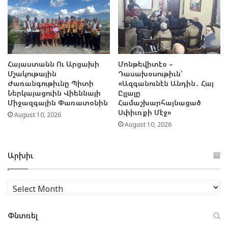
Հայաստանն Ու Արցախի
Մոնթեվիտէօ –
Մշակութային
Դասախօսութիւն՝
Ժառանգութիւնը Պիտի
«Ազգանունէն Անդին․ Հայ
Ներկայացուին Վիեննայի
Ըլլալը
Միջազգային Փառատօնին
Համաշխարհայնացած
Սփիւռքի Մէջ»
August 10, 2026
August 10, 2026
Արխիւ
Արխիւ
Փնտռել