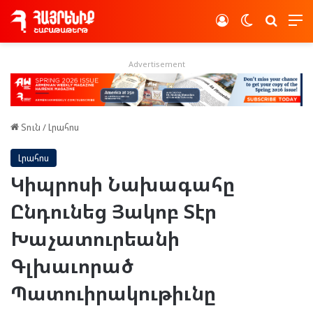
Log In
Switch skin
Որոնե
Advertisement
Տուն
/
Լրահոս
Լրահոս
Կիպրոսի Նախագահը
Ընդունեց Յակոբ Տէր
Խաչատուրեանի
Գլխաւորած
Պատուիրակութիւնը