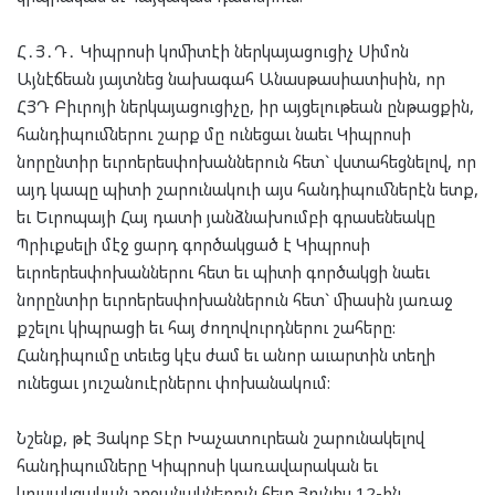
Հ․Յ․Դ․ Կիպրոսի կոմիտէի ներկայացուցիչ Սիմոն
Այնէճեան յայտնեց նախագահ Անասթասիատիսին, որ
ՀՅԴ Բիւրոյի ներկայացուցիչը, իր այցելութեան ընթացքին,
հանդիպումներու շարք մը ունեցաւ նաեւ Կիպրոսի
նորընտիր եւրոերեսփոխաններուն հետ` վստահեցնելով, որ
այդ կապը պիտի շարունակուի այս հանդիպումներէն ետք,
եւ Եւրոպայի Հայ դատի յանձնախումբի գրասենեակը
Պրիւքսելի մէջ ցարդ գործակցած է Կիպրոսի
եւրոերեսփոխաններու հետ եւ պիտի գործակցի նաեւ
նորընտիր եւրոերեսփոխաններուն հետ` միասին յառաջ
քշելու կիպրացի եւ հայ ժողովուրդներու շահերը:
Հանդիպումը տեւեց կէս ժամ եւ անոր աւարտին տեղի
ունեցաւ յուշանուէրներու փոխանակում:
Նշենք, թէ Յակոբ Տէր Խաչատուրեան շարունակելով
հանդիպումները Կիպրոսի կառավարական եւ
կուսակցական շրջանակներուն հետ Յունիս 12-ին