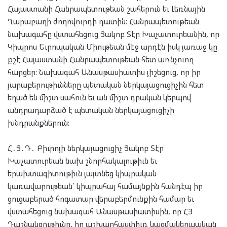
Հայաստանի Հանրապետութեան շահերուն եւ Լեռնային
Ղարաբաղի ժողովուրդի դատին: Հանրապետութեան
նախագահը վստահեցուց Յակոբ Տէր Խաչատուրեանին, որ
Կիպրոս Եւրոպական Միութեան մէջ արդէն իսկ յառաջ կը
քշէ Հայաստանի Հանրապետութեան հետ առնչուող
հարցեր: Նախագահ Անասթասիատիս յիշեցուց, որ իր
յարաբերութիւնները պետական ներկայացուցիչին հետ
եղած են միշտ սահուն եւ ան միշտ դրական կերպով
անդրադարձած է պետական ներկայացուցիչի
խնդրանքներուն:
Հ․Յ․Դ․ Բիւրոյի ներկայացուցիչ Յակոբ Տէր
Խաչատուրեան նախ շնորհակալութիւն եւ
երախտագիտութիւն յայտնեց կիպրական
կառավարութեան` կիպրահայ համայնքին հանդէպ իր
ցուցաբերած հոգատար վերաբերմունքին համար եւ
վստահեցուց նախագահ Անասթասիատիսին, որ ՀՅ
Դաշնակցութիւնը, իր աշխարհասփիւռ կազմակերպական