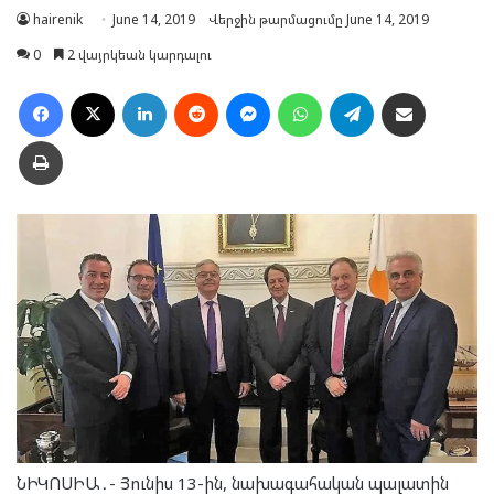
hairenik
June 14, 2019
Վերջին թարմացումը June 14, 2019
0
2 վայրկեան կարդալու
Facebook
X
LinkedIn
Reddit
Messenger
WhatsApp
Telegram
Ուղարկել նամակ
Տպել
ՆԻԿՈՍԻԱ․- Յունիս 13-ին, նախագահական պալատին