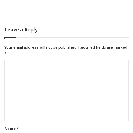
Leave a Reply
Your email address will not be published.
Required fields are marked
*
C
o
m
m
e
n
t
*
Name
*