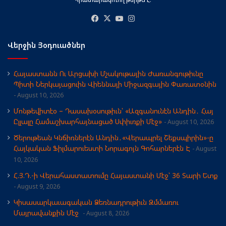
Facebook
X
YouTube
Instagram
Վերջին Յօդուածներ
Հայաստանն Ու Արցախի Մշակութային Ժառանգութիւնը
Պիտի Ներկայացուին Վիեննայի Միջազգային Փառատօնին
August 10, 2026
Մոնթեվիտէօ – Դասախօսութիւն՝ «Ազգանունէն Անդին․ Հայ
Ըլլալը Համաշխարհայնացած Սփիւռքի Մէջ»
August 10, 2026
Ծերութեան Կնճիռներէն Անդին․«Վերապրել Շեքսպիրին»-ը
Հայկական Ֆիլմարուեստի Նորագոյն Գոհարներէն Է
August
10, 2026
Հ.Յ.Դ.-ի Վերահաստատումը Հայաստանի Մէջ՝ 36 Տարի Ետք
August 9, 2026
Կիսասարկաւագական Ձեռնադրութիւն Զմմառու
Մայրավանքին Մէջ
August 8, 2026