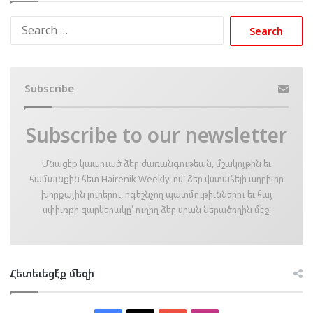
Search
for:
Subscribe
Subscribe to our newsletter
Մնացէ՛ք կապուած ձեր ժառանգութեան, մշակոյթին եւ
համայնքին հետ Hairenik Weekly-ով՝ ձեր վստահելի աղբիւրը
խորքային լուրերու, ոգեշնչող պատմութիւններու եւ հայ
սփիւռքի զարկերակը՝ ուղիղ ձեր սրան ներածողին մէջ։
Հետեւեցէ՛ք մեզի