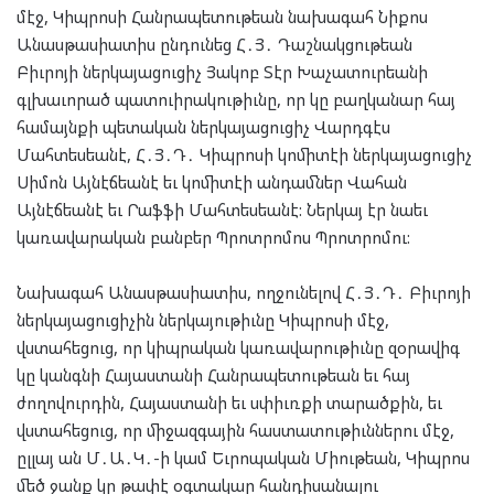
մէջ, Կիպրոսի Հանրապետութեան նախագահ Նիքոս
Անասթասիատիս ընդունեց Հ․Յ․ Դաշնակցութեան
Բիւրոյի ներկայացուցիչ Յակոբ Տէր Խաչատուրեանի
գլխաւորած պատուիրակութիւնը, որ կը բաղկանար հայ
համայնքի պետական ներկայացուցիչ Վարդգէս
Մահտեսեանէ, Հ․Յ․Դ․ Կիպրոսի կոմիտէի ներկայացուցիչ
Սիմոն Այնէճեանէ եւ կոմիտէի անդամներ Վահան
Այնէճեանէ եւ Րաֆֆի Մահտեսեանէ: Ներկայ էր նաեւ
կառավարական բանբեր Պրոտրոմոս Պրոտրոմու:
Նախագահ Անասթասիատիս, ողջունելով Հ․Յ․Դ․ Բիւրոյի
ներկայացուցիչին ներկայութիւնը Կիպրոսի մէջ,
վստահեցուց, որ կիպրական կառավարութիւնը զօրավիգ
կը կանգնի Հայաստանի Հանրապետութեան եւ հայ
ժողովուրդին, Հայաստանի եւ սփիւռքի տարածքին, եւ
վստահեցուց, որ միջազգային հաստատութիւններու մէջ,
ըլլայ ան Մ․Ա․Կ․-ի կամ Եւրոպական Միութեան, Կիպրոս
մեծ ջանք կը թափէ օգտակար հանդիսանալու