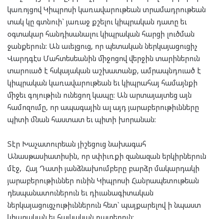
կառոյցով Կիպրոսի կառավարութեան տրամադրութեան
տակ կը գտնուի` յառաջ քշելու կիպրական դատը եւ
օգտակար հանդիսանալու կիպրական հարցի լուծման
ջանքերուն: Ան աւելցուց, որ պետական ներկայացուցիչ
Վարդգէս Մահտեսեանին միջոցով վերջին տարիներուն
տարուած է հսկայական աշխատանք, ամրապնդուած է
կիպրական կառավարութեան եւ կիպրահայ համայնքի
միջեւ գոյութիւն ունեցող կապը: Ան արտայայտեց այն
համոզումը, որ ապագային ալ այդ յարաբերութիւնները
պիտի մնան հաստատ եւ պիտի խորանան:
Տէր Խաչատուրեան յիշեցուց նախագահ
Անասթասիատիսին, որ սփիւռքի զանազան երկիրներուն
մէջ, Հայ Դատի յանձնախումբերը բարձր մակարդակի
յարաբերութիւններ ունին Կիպրոսի Հանրապետութեան
դեսպանատուներուն եւ դիւանագիտական
ներկայացուցչութիւններուն հետ` պայքարելով ի նպաստ
կիպրական եւ հայկական դատերուն: