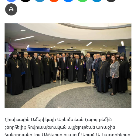
Տպել
Հիւսիսային Ամերիկայի Արեւմտեան Հայոց թեմին
շնորհելիք հովուապետական այցելութեան առաջին
հանգրուանը Լոս Անճելըսը ըլլալով՝ Արամ Ա. կաթողիկոսը