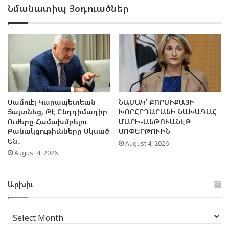
Նմանատիպ Յօդուածներ
Սամուէլ Կարապետեան
ՆԱՄԱԿ՝ ՔՈՐՍԻՔԱՅԻ
Յայտնեց, Թէ Ընդդիմադիր
ԽՈՐՀՐԴԱՐԱՆԻ ՆԱԽԱԳԱՀ
Ուժերը Համախմբելու
ՄԱՐԻ-ԱՆԹՈՒԱՆԷԹ
Բանակցութիւնները Սկսած
ՄՈՓԵՐԹՈՒԻՆ
Են․
August 4, 2026
August 4, 2026
Արխիւ
Արխիւ