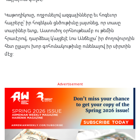
Կաթողիկոսը, ողջունելով ազգայինները եւ հոգեւոր
հայրերը՝ իր հոգեկան ցնծութիւնը յայտնեց, որ տասը
տարիներ ետք, Աստուծոյ օրհնութեամբ ու թեմին
հրաւէրով, դարձեալ կ՛այցելէ Լոս Անճելըս՝ իր ժողովուրդին
հետ ըլլալու խոր գոհունակութիւնը ունենալով իր սիրտին
մէջ:
Advertisement