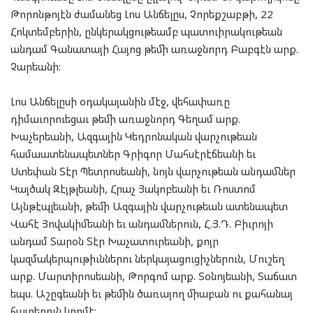
Թորոնթոյէն ժամանեց Լոս Անճելըս, Չորեքշաբթի, 22
Հոկտեմբերին, ընկերակցութեամբ պատուիրակութեան
անդամ Գանատայի Հայոց թեմի առաջնորդ Բաբգէն արք.
Չարեանի:
Լոս Անճելըսի օդակայանին մէջ, վեհափառը
դիմաւորուեցաւ թեմի առաջնորդ Գեղամ արք.
Խաչերեանի, Ազգային Կեդրոնական վարչութեան
համաատենապետներ Գրիգոր Մահսէրէճեանի եւ
Ստեփան Տէր Պետրոսեանի, նոյն վարչութեան անդամներ
Կայծակ Զէյթլեանի, Հրաչ Յակոբեանի եւ Ռոստոմ
Այնթէպլեանի, թեմի Ազգային վարչութեան ատենապետ
Վահէ Յովակիմեանի եւ անդամներուն, Հ.Յ.Դ. Բիւրոյի
անդամ Տարօն Տէր Խաչատուրեանի, քոյր
կազմակերպութիւններու ներկայացուցիչներուն, Մուշեղ
արք. Մարտիրոսեանի, Թորգոմ արք. Տօնոյեանի, Տաճատ
եպս. Աշըգեանի եւ թեմին ծառայող միաբան ու քահանայ
հայրերուն կողմէ: