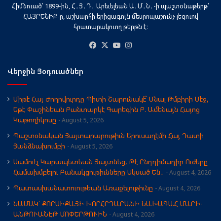
Հիմնուած՝ 1899-ին, Հ․Յ․Դ․ Արեւելեան Ա․Մ․Ն․-ի պաշտօնաթերթ՝
ՀԱՅՐԵՆԻՔ-ը, աշխարհի երիցագոյն մեսրոպաշունչ լեզուով
հրատարակուող թերթն է։
Facebook
X
YouTube
Instagram
Վերջին Յօդուածներ
Միթէ Հայ Ժողովուրդը Պիտի Շարունակէ՞ Մնալ Թմբիրի Մէջ,
Եթէ Փաշինեան Բանտարկէ Գարեգին Բ. Ամենայն Հայոց
Կաթողիկոսը
August 5, 2026
Պաշտօնական Յայտարարութիւն Երուսաղէմի Հայ Դատի
Յանձնախումբի
August 5, 2026
Սամուէլ Կարապետեան Յայտնեց, Թէ Ընդդիմադիր Ուժերը
Համախմբելու Բանակցութիւնները Սկսած Են․
August 4, 2026
Պատասխանատուութեան Առաքելութիւնը
August 4, 2026
ՆԱՄԱԿ՝ ՔՈՐՍԻՔԱՅԻ ԽՈՐՀՐԴԱՐԱՆԻ ՆԱԽԱԳԱՀ ՄԱՐԻ-
ԱՆԹՈՒԱՆԷԹ ՄՈՓԵՐԹՈՒԻՆ
August 4, 2026