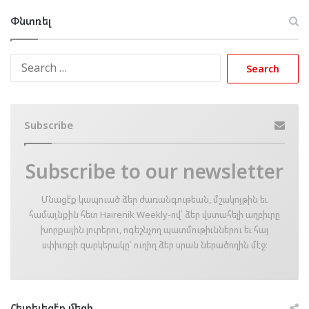
Փնտռել
Search
for:
Subscribe
Subscribe to our newsletter
Մնացէ՛ք կապուած ձեր ժառանգութեան, մշակոյթին եւ
համայնքին հետ Hairenik Weekly-ով՝ ձեր վստահելի աղբիւրը
խորքային լուրերու, ոգեշնչող պատմութիւններու եւ հայ
սփիւռքի զարկերակը՝ ուղիղ ձեր սրան ներածողին մէջ։
Հետեւեցէ՛ք մեզի