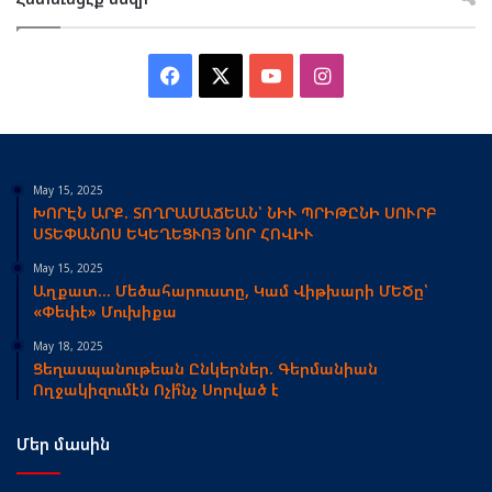
Facebook
X
YouTube
Instagram
May 15, 2025
ԽՈՐԷՆ ԱՐՔ. ՏՈՂՐԱՄԱՃԵԱՆ՝ ՆԻՒ ՊՐԻԹԸՆԻ ՍՈՒՐԲ
ՍՏԵՓԱՆՈՍ ԵԿԵՂԵՑՒՈՅ ՆՈՐ ՀՈՎԻՒ
May 15, 2025
Աղքատ… Մեծահարուստը, Կամ Վիթխարի ՄԵԾը՝
«Փեփէ» Մուխիքա
May 18, 2025
Ցեղասպանութեան Ընկերներ. Գերմանիան
Ողջակիզումէն Ոչի՞նչ Սորված է
Մեր մասին