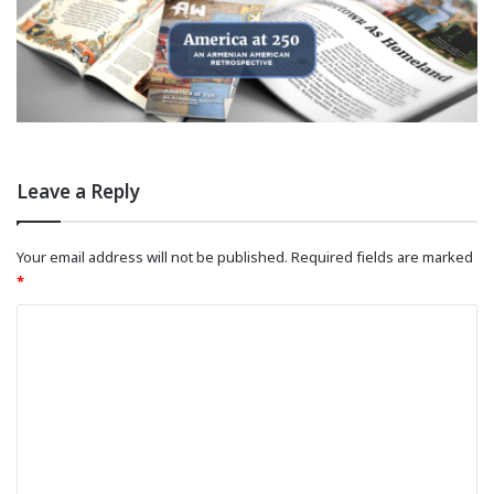
Leave a Reply
Your email address will not be published.
Required fields are marked
*
C
o
m
m
e
n