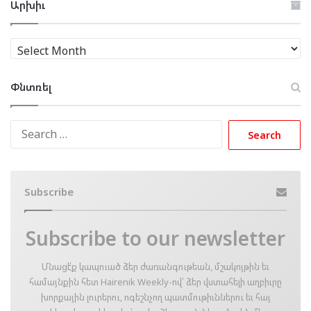
Արխիւ
Արխիւ
Փնտռել
Search
for:
Subscribe
Subscribe to our newsletter
Մնացէ՛ք կապուած ձեր ժառանգութեան, մշակոյթին եւ
համայնքին հետ Hairenik Weekly-ով՝ ձեր վստահելի աղբիւրը
խորքային լուրերու, ոգեշնչող պատմութիւններու եւ հայ