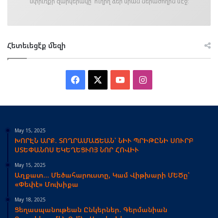
սփիւռքի զարկերակը՝ ուղիղ ձեր սրան ներածողին մէջ։
Հետեւեցէ՛ք մեզի
Facebook
X
YouTube
Instagram
May 15, 2025
ԽՈՐԷՆ ԱՐՔ. ՏՈՂՐԱՄԱՃԵԱՆ՝ ՆԻՒ ՊՐԻԹԸՆԻ ՍՈՒՐԲ
ՍՏԵՓԱՆՈՍ ԵԿԵՂԵՑՒՈՅ ՆՈՐ ՀՈՎԻՒ
May 15, 2025
Աղքատ… Մեծահարուստը, Կամ Վիթխարի ՄԵԾը՝
«Փեփէ» Մուխիքա
May 18, 2025
Ցեղասպանութեան Ընկերներ. Գերմանիան