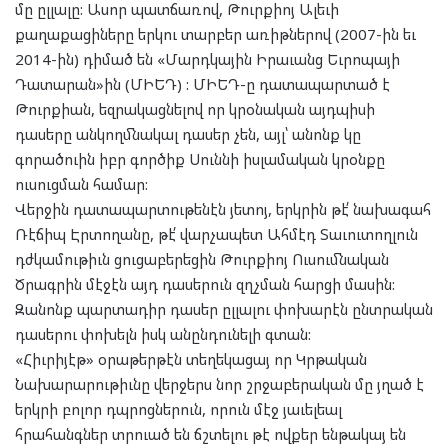
մը ըլլալը: Ասոր պատճառով, Թուրքիոյ Ալեւի
քաղաքացիները երկու տարբեր առիթներով (2007-ին եւ
2014-ին) դիմած են «Մարդկային Իրաւանց Եւրոպայի
Դատարան»ին (ՄԻԵԴ) : ՄԻԵԴ-ը դատապարտած է
Թուրքիան, եզրակացնելով որ կրօնական այդպիսի
դասերը անկողմնակալ դասեր չեն, այլ՝ անոնք կը
գորածուին իբր գործիք Սուննի իսլամական կրօնքը
ուսուցման համար:
Վերջին դատապարտութենէն յետոյ, երկրին թէ՛ նախագահ
Ռէճիպ Էրտողանը, թէ՛ վարչապետ Ահմէդ Տաւուտողլուն
դժկամութիւն ցուցաբերեցին Թուրքիոյ Ուսումնական
Ծրագրին մէջէն այդ դասերուն զղչման հարցի մասին:
Զանոնք պարտադիր դասեր ըլլալու փոխարէն ընտրական
դասերու փոխելն իսկ անընդունելի գտան:
«Հիւրիյէթ» օրաթերթէն տեղեկացայ որ Կրթական
Նախարարութիւնը վերջերս նոր շրջաբերական մը յղած է
երկրի բոլոր դպրոցներուն, որուն մէջ յաւելեալ
հրահանգներ տրուած են ճշտելու թէ ովքեր ենթակայ են