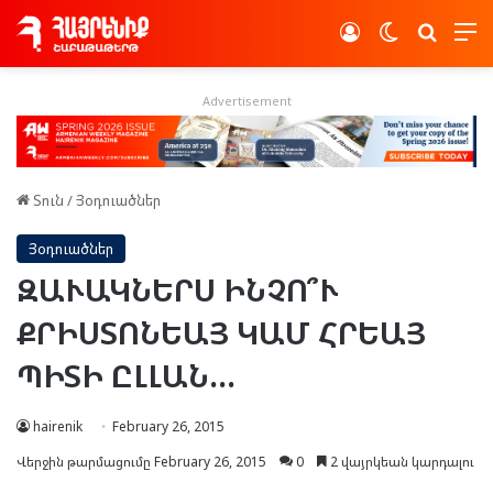
Log In
Switch skin
Որոնե
Advertisement
Տուն
/
Յօդուածներ
Յօդուածներ
ԶԱՒԱԿՆԵՐՍ ԻՆՉՈ՞Ւ
ՔՐԻՍՏՈՆԵԱՅ ԿԱՄ ՀՐԵԱՅ
ՊԻՏԻ ԸԼԼԱՆ…
hairenik
February 26, 2015
Վերջին թարմացումը February 26, 2015
0
2 վայրկեան կարդալու