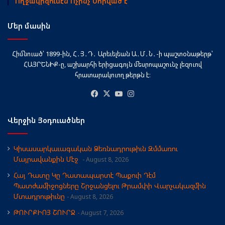
Ողջակիզումէն Ոչի՞նչ Սորված է
Մեր մասին
Հիմնուած՝ 1899-ին, Հ․Յ․Դ․ Արեւելեան Ա․Մ․Ն․-ի պաշտօնաթերթ՝
ՀԱՅՐԵՆԻՔ-ը, աշխարհի երիցագոյն մեսրոպաշունչ լեզուով
հրատարակուող թերթն է։
Facebook
X
YouTube
Instagram
Վերջին Յօդուածներ
Կիսասարկաւագական Ձեռնադրութիւն Զմմառու
Մայրավանքին Մէջ
August 8, 2026
Հայ Դատը Կը Դատապարտէ Պաքուի Դէմ
Պատժամիջոցները Շրջանցելու Թրամփի Վարչակազմին
Մտադրութիւնը
August 8, 2026
ԹՈՒՐՔԻՈՅ ՇՈՒՐՋ
August 7, 2026