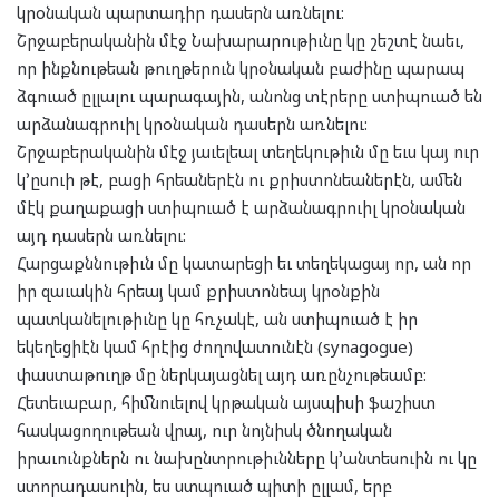
կրօնական պարտադիր դասերն առնելու:
Շրջաբերականին մէջ Նախարարութիւնը կը շեշտէ նաեւ,
որ ինքնութեան թուղթերուն կրօնական բաժինը պարապ
ձգուած ըլլալու պարագային, անոնց տէրերը ստիպուած են
արձանագրուիլ կրօնական դասերն առնելու:
Շրջաբերականին մէջ յաւելեալ տեղեկութիւն մը եւս կայ ուր
կ՚ըսուի թէ, բացի հրեաներէն ու քրիստոնեաներէն, ամեն
մէկ քաղաքացի ստիպուած է արձանագրուիլ կրօնական
այդ դասերն առնելու:
Հարցաքննութիւն մը կատարեցի եւ տեղեկացայ որ, ան որ
իր զաւակին հրեայ կամ քրիստոնեայ կրօնքին
պատկանելութիւնը կը հռչակէ, ան ստիպուած է իր
եկեղեցիէն կամ հրէից ժողովատունէն (synagogue)
փաստաթուղթ մը ներկայացնել այդ առընչութեամբ:
Հետեւաբար, հիմնուելով կրթական այսպիսի ֆաշիստ
հասկացողութեան վրայ, ուր նոյնիսկ ծնողական
իրաւունքներն ու նախընտրութիւնները կ՚անտեսուին ու կը
ստորադասուին, ես ստպուած պիտի ըլլամ, երբ