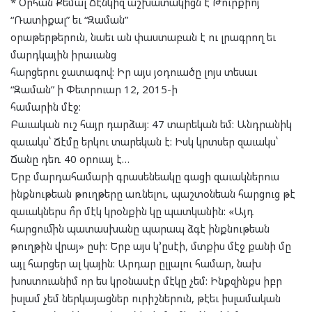
* Օրհան Քեմալ Ճէնկիզ աշխատակիցն է Թուրքիոյ
“Ռատիքալ” եւ “Զաման”
օրաթերթերուն, նաեւ ան փաստաբան է ու լրագրող եւ
մարդկային իրաւանց
հարցերու ջատագով: Իր այս յօդուածը լոյս տեսաւ
“Զաման” ի Փետրուար 12, 2015-ի
համարին մէջ:
Բաւական ուշ հայր դարձայ: 47 տարեկան եմ: Անդրանիկ
զաւակս՝ Ճէմը երկու տարեկան է: Իսկ կրտսեր զաւակս՝
Ճանը դեռ 40 օրուայ է…
Երբ մարդահամարի գրասենեակը գացի զաւակներուս
ինքնութեան թուղթերը առնելու, պաշտօնեան հարցուց թէ
զաւակներս ո՞ր մէկ կրօնքին կը պատկանին: «Այդ
հարցումին պատասխանը պարապ ձգէ ինքնութեան
թուղթին վրայ» ըսի: Երբ այս կ՚ըսէի, մտքիս մէջ քանի մը
այլ հարցեր ալ կային: Արդար ըլլալու համար, նախ
խոստուանիմ որ ես կրօնասէր մէկը չեմ: Ինքզինքս իբր
իսլամ չեմ ներկայացներ ուրիշներուն, թէեւ իսլամական