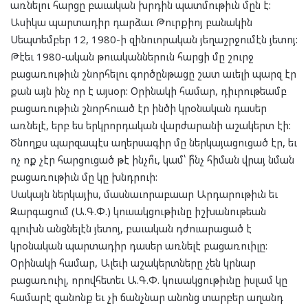
առնելու հարցը բաւական խրդին պատմութիւն մըն է:
Ասիկա պարտադիր դարձաւ Թուրքիոյ բանակին
Սեպտեմբեր 12, 1980-ի զինուորական յեղաշրջումէն յետոյ:
Թէեւ 1980-ական թուականներուն հարցի մը շուրջ
բացառութիւն շնորհելու գործընթացը շատ աւելի պարզ էր
քան այն ինչ որ է այսօր: Օրինակի համար, դիւրութեամբ
բացառութիւն շնորհուած էր ինծի կրօնական դասեր
առնելէ, երբ ես երկրորդական վարժարանի աշակերտ էի:
Ծնողքս պարզապէս աղերսագիր մը ներկայացուցած էր, եւ
ոչ ոք չէր հարցուցած թէ ինչո՞ւ, կամ՝ ի՞նչ հիման վրայ նման
բացառութիւն մը կը խնդրուի:
Սակայն ներկայիս, մասնաւորաբաար Արդարութիւն եւ
Զարգացում (Ա.Գ.Փ.) կուսակցութիւնը իշխանութեան
գլուխն անցնելէն յետոյ, բաւական դժուարացած է
կրօնական պարտադիր դասեր առնելէ բացառուիլը:
Օրինակի համար, Ալեւի աշակերտները չեն կրնար
բացառուիլ, որովհետեւ Ա.Գ.Փ. կուսակցութիւնը իսլամ կը
համարէ զանոնք եւ չի ճանչնար անոնց տարբեր աղանդ