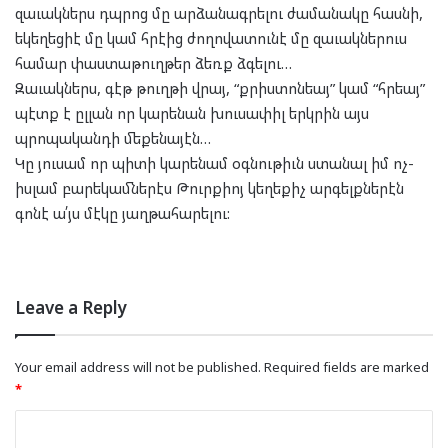
զաւակներս դպրոց մը արձանագրելու ժամանակը հասնի,
եկեղեցիէ մը կամ հրէից ժողովատունէ մը զաւակներուս
համար փաստաթուղթեր ձեռք ձգելու…
Զաւակներս, գէթ թուղթի վրայ, “քրիստոնեայ” կամ “հրեայ”
պէտք է ըլլան որ կարենան խուսափիլ երկրին այս
պրոպականդի մեքենայէն…
Կը յուսամ որ պիտի կարենամ օգնութիւն ստանալ իմ ոչ-
իսլամ բարեկամներէս Թուրքիոյ կեղեքիչ արգելքներէն
գոնէ ա՛յս մէկը յաղթահարելու:
Leave a Reply
Your email address will not be published.
Required fields are marked
*
C