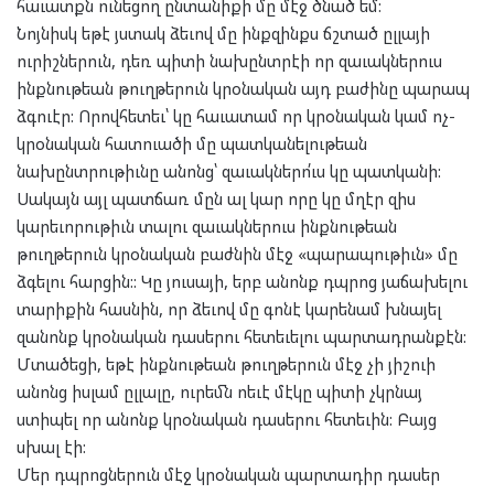
հաւատքն ունեցող ընտանիքի մը մէջ ծնած եմ:
Նոյնիսկ եթէ յստակ ձեւով մը ինքզինքս ճշտած ըլլայի
ուրիշներուն, դեռ պիտի նախընտրէի որ զաւակներուս
ինքնութեան թուղթերուն կրօնական այդ բաժինը պարապ
ձգուէր: Որովհետեւ՝ կը հաւատամ որ կրօնական կամ ոչ-
կրօնական հատուածի մը պատկանելութեան
նախընտրութիւնը անոնց՝ զաւակներո՛ւս կը պատկանի:
Սակայն այլ պատճառ մըն ալ կար որը կը մղէր զիս
կարեւորութիւն տալու զաւակներուս ինքնութեան
թուղթերուն կրօնական բաժնին մէջ «պարապութիւն» մը
ձգելու հարցին:: Կը յուսայի, երբ անոնք դպրոց յաճախելու
տարիքին հասնին, որ ձեւով մը գոնէ կարենամ խնայել
զանոնք կրօնական դասերու հետեւելու պարտադրանքէն:
Մտածեցի, եթէ ինքնութեան թուղթերուն մէջ չի յիշուի
անոնց իսլամ ըլլալը, ուրեմն ոեւէ մէկը պիտի չկրնայ
ստիպել որ անոնք կրօնական դասերու հետեւին: Բայց
սխալ էի:
Մեր դպրոցներուն մէջ կրօնական պարտադիր դասեր