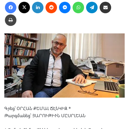
Facebook
X
LinkedIn
Reddit
Messenger
WhatsApp
Telegram
Ուղարկել նամակ
Տպել
Գրեց՝ ՕՐՀԱՆ ՔԵՄԱԼ ՃԷՆԿԻԶ *
Թարգմանեց՝ ՅԱՐՈՒԹԻՒՆ ՄԸՍՐԼԵԱՆ