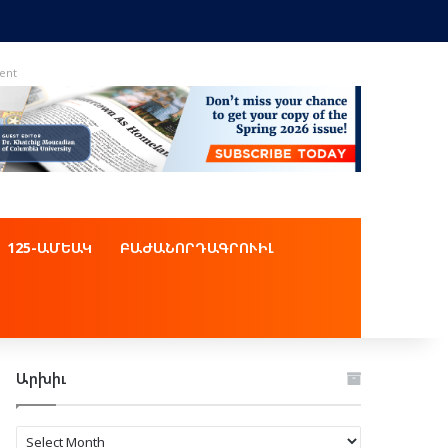
ent
125-ԱՄԵԱԿ
ԲԱԺԱՆՈՐԴԱԳՐՈՒԻԼ
Արխիւ
Արխիւ