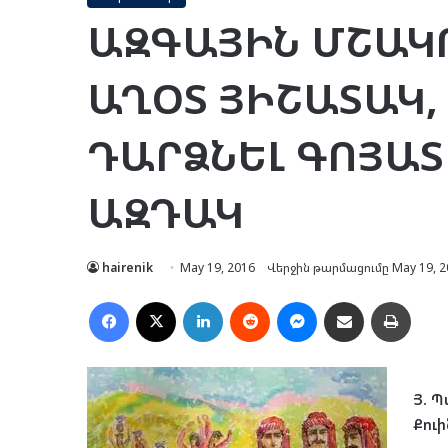
ԱԶԳԱՅԻՆ ՄՇԱԿ
ԱՂՕՏ ՅԻՇԱՏԱԿ,
ԴԱՐՁՆԵԼ ԳՈՅԱՏ
ԱԶԴԱԿ
hairenik
May 19, 2016
Վերջին թարմացումը May 19, 2
Facebook
X
LinkedIn
Reddit
Messenger
Ուղարկել նամակ
Տպել
Յ. 
Քուի