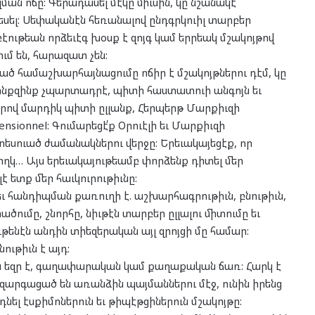
ման ոճը: Գերադասել մէկը միւսին, կը նշանակէ
սել: Սեփականէն հեռանալով ընդգրկուիլ տարբեր
էութեան որձեւէգ խօսք է զոյգ կամ երրեակ մշակոյթով
ւմ են, հարազատ չեն:
ծ համաշխարհայնացումը ոճիր է մշակոյթներու դէմ, կը
 ինքզինք չպարտադրէ, պիտի հաստատուի անգոյն եւ
երով մարդիկ պիտի ըլլանք, Հերպերթ Մարքիւզի
ionnel: Գումարեցէ՛ք Օրուէլի եւ Մարքիւզի
եսուած ժամանակներու վերջը: Երեւակայեցէք, որ
բողկ… Այս երեւակայութեամբ փորձենք դիտել մեր
է ետք մեր հաւկուրութիւնը:
 հանդիպման քառուղի է. աշխարհագրութիւն, բնութիւն,
ածումը, շնորհը, նիւթէն տարբեր ըլլալու միտումը եւ
տութենէն անդին տիեզերական այլ զրոյցի մը համար:
ութիւն է այդ:
ն եզր է, գաղափարական կամ քաղաքական ճառ: Հարկ է
 զարգացած են առանձին պայմաններու մէջ, ունին իրենց
դնել էսքիմոներուն եւ թիպէթցիներուն մշակոյթը: