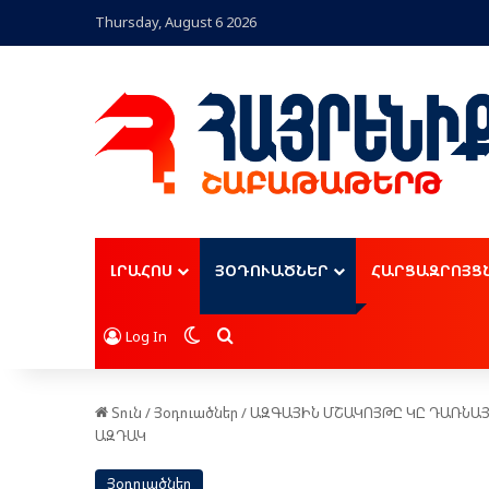
Thursday, August 6 2026
ԼՐԱՀՈՍ
ՅՕԴՈՒԱԾՆԵՐ
ՀԱՐՑԱԶՐՈՅՑ
Switch skin
Որոնել
Log In
Տուն
/
Յօդուածներ
/
ԱԶԳԱՅԻՆ ՄՇԱԿՈՅԹԸ ԿԸ ԴԱՌՆԱՅ 
ԱԶԴԱԿ
Յօդուածներ