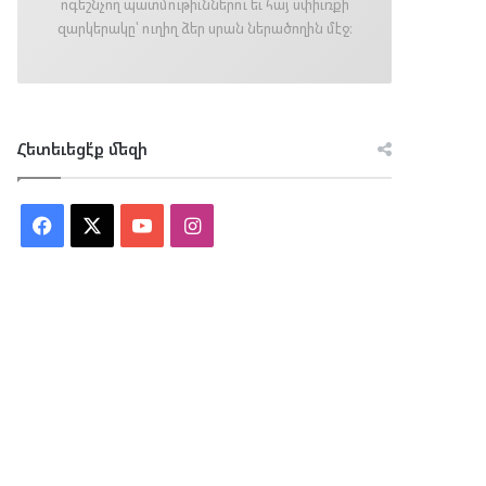
ոգեշնչող պատմութիւններու եւ հայ սփիւռքի
զարկերակը՝ ուղիղ ձեր սրան ներածողին մէջ։
Հետեւեցէ՛ք մեզի
Facebook
X
YouTube
Instagram