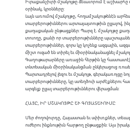
Իւրաքանչիւրի մշակոյթը ձեւաւորում է աշխարհը տե
օրինակ, կրօնները:
Լայն առումով մշակոյթը, հողամշակութենէն արհես
տարբերութիւններու արտայայտութիւն ըլլալով, ի
քաղաքական ընթացքներ: Պարզ է. մշակոյթը քաղ
տուողը, քանի որ տարբերութիւնները պաշտպանելո
տարբերութիւններ, զորս կը կոչենք ազգային, ազգա
միշտ ուզած են տիրել եւ միօրինականացնել մշակո
Գաղութարարները առաջին հերթին կը հաստատէին
տնտեսական միօրինականցման ընկերացուց ռուսեր
Պարտադրելով լեզու եւ մշակոյթ, գերակառոյցը ն
տարբերութիւնները, կը ստեղծուի արժէքներու հա
արգելք ըլլալ տարբերութիւններու վերացման:
ՀԱՅԸ, ԻՐ ՄՇԱԿՈՅԹԸ ԵՒ ԳՈՅԱՏԵՒՈՒՄԸ
Մեր ժողովուրդը, Հայաստան եւ սփիւռքներ, տեւա
ուժերու ինքնութիւն հարթող ընթացքին: Այս իրա