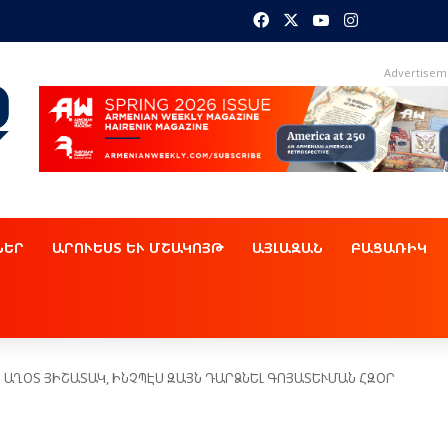
Facebook
X
YouTube
Instagram
Advertisem
ՆԵՐ
ԱՐՈՒԵՍՏ ԵՒ ՄՇԱԿՈՅԹ
ԱՅԼԱԶԱՆ
ԲԱՑԱՌԻԿ
ԱՂՕՏ ՅԻՇԱՏԱԿ, ԻՆՉՊԷՍ ԶԱՅՆ ԴԱՐՁՆԵԼ ԳՈՅԱՏԵՒՄԱՆ ՀԶՕՐ