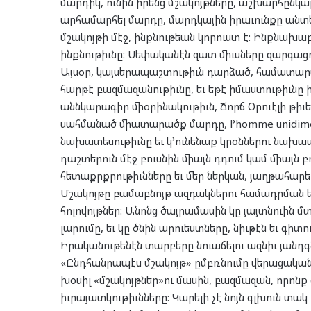
մարդիկ, ունին իրենց մշակոյթները, աշխարհընկալ
արհամարհել մարդը, մարդկային իրաւունքը անտե
մշակոյթի մէջ, ինքնութեան կորուստ է: Ինքնախաբ
ինքնութիւնը: Սեփականէն զատ միւսները զարգացո
Այսօր, կայսերապաշտութիւն դարձած, համատարա
հարթէ բազմազանութիւնը, եւ եթէ իմաստութիւնը
աննկարագիր միօրինակութիւն, Ճորճ Օրուէլի թիւ
սահմանած միատարածք մարդը, l’homme unidimens
նախատեսութիւնը եւ կ’ունենաք կրօններու նախատ
դաշտերուն մէջ բուսնին միայն դդում կամ միայն 
հետաքրքրութիւնները եւ մեր ներկան, յաղթահարել
Մշակոյթը բամաբնոյթ ազդակներու համադրման եւ
հոլովոյթներ: Անոնց ծայրամասին կը յայտնուին մտ
լարումը, եւ կը ծնին արուեստները, նիւթէն եւ գի
Իրականութենէն տարբերը նուաճելու ազնիւ յանդգն
«Ընդհանրապէս մշակոյթ» ըմբռնումը վերացակա
խօսիլ «մշակոյթներ»ու մասին, բազմազան, որոնք
իւրայատկութիւնները: Կարելի չէ նոյն գլխուն տակ 