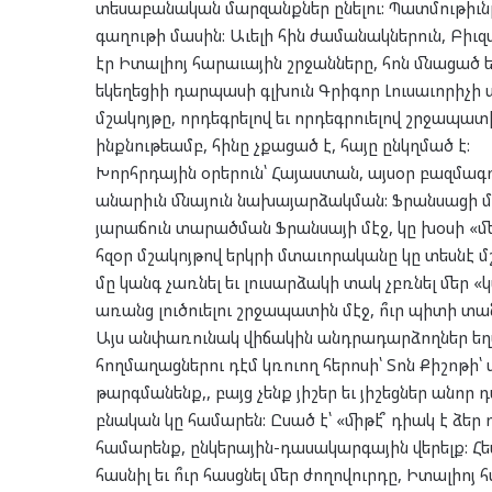
տեսաբանական մարզանքներ ընելու: Պատմութիւնը
գաղութի մասին: Աւելի հին ժամանակներուն, Բիւ
էր Իտալիոյ հարաւային շրջանները, հոն մնացած են
եկեղեցիի դարպասի գլխուն Գրիգոր Լուսաւորիչի ա
մշակոյթը, որդեգրելով եւ որդեգրուելով շրջապա
ինքնութեամբ, հինը չքացած է, հայը ընկղմած է:
Խորհրդային օրերուն՝ Հայաստան, այսօր բազմագոյն
անարիւն մնայուն նախայարձակման: Ֆրանսացի մտ
յարաճուն տարածման Ֆրանսայի մէջ, կը խօսի «մե
հզօր մշակոյթով երկրի մտաւորականը կը տեսնէ մ
մը կանգ չառնել եւ լուսարձակի տակ չբռնել մեր «
առանց լուծուելու շրջապատին մէջ, ո՞ւր պիտի տա
Այս անփառունակ վիճակին անդրադարձողներ եղած
հողմաղացներու դէմ կռուող հերոսի՝ Տոն Քիշոթի՝ 
թարգմանենք,, բայց չենք յիշեր եւ յիշեցներ անո
բնական կը համարեն: Ըսած է՝ «միթէ՞ դիակ է ձե
համարենք, ընկերային-դասակարգային վերելք: Հետ
հասնիլ եւ ո՞ւր հասցնել մեր ժողովուրդը, Իտալիոյ հ