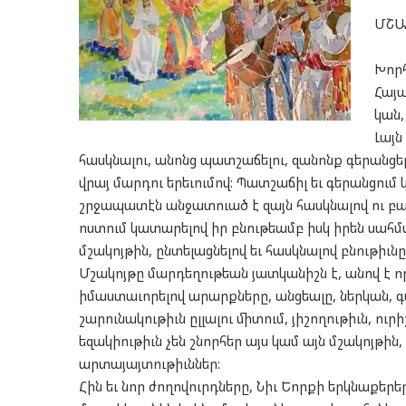
ՄՇԱ
Խորհ
Հայ
կան,
Լայն
հասկնալու, անոնց պատշաճելու, զանոնք գերանցել
վրայ մարդու երեւումով: Պատշաճիլ եւ գերանցում 
շրջապատէն անջատուած է զայն հասկնալով ու բա
ոստում կատարելով իր բնութեամբ իսկ իրեն սահմ
մշակոյթին, ընտելացնելով եւ հասկնալով բնութիւնը
Մշակոյթը մարդեղութեան յատկանիշն է, անով է ո
իմաստաւորելով արարքները, անցեալը, ներկան, գ
շարունակութիւն ըլլալու միտում, յիշողութիւն, 
եզակիութիւն չեն շնորհեր այս կամ այն մշակոյթին, 
արտայայտութիւններ:
Հին եւ նոր ժողովուրդները, Նիւ Եորքի երկնաքե