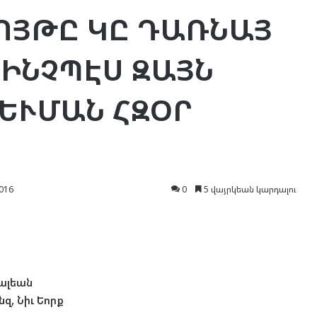
ՈՅԹԸ ԿԸ ԴԱՌՆԱՅ
 ԻՆՉՊԷՍ ԶԱՅՆ
ԵՒՄԱՆ ՀԶՕՐ
016
0
5 վայրկեան կարդալու
Պալեան
նզ, Նիւ Եորք