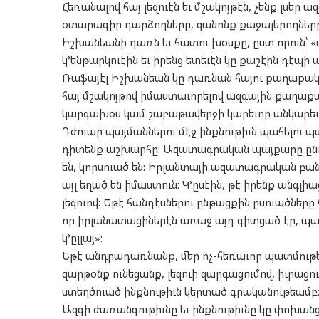
Հեռանալով հայ լեզուէն եւ մշակոյթէն, չենք լսե
օտարագիր դարձողները, զանոնք քաջալերողները
Իշխանեանի դառն եւ հատու խօսքը, ըստ որուն՝ «ա
կ’ենթարկուէին եւ իրենց ետեւէն կը քաշէին դէպ
Ռաֆայէլ Իշխանեան կը դառնան հայու քաղաքակա
հայ մշակոյթով իմաստաւորելով ազգային քաղաք
կարգախօս կամ շաբաթավերջի կարեւոր անկարեւոր
Դժուար պայմաններու մէջ ինքնութիւն պահելու պ
դիտենք աշխարհը: Ազատագրական պայքարը ընդո
են, կորսուած են: Իրլանտայի ազատագրական բանակ
այլ եղած են իմաստուն: Կ’ըսէին, թէ իրենք անգլի
լեզուով: Եթէ հանդէսներու ընթացքին ըսուածները
որ իրլանատացիներէն առաջ այդ գիտցած էր, պատգա
կ’ըլլայ»:
Եթէ անդրադառնանք, մեր ոչ-հեռաւոր պատմութեա
զարթօնք ունեցանք, լեզուի զարգացումով, իւրացո
ստեղծուած ինքնութիւն կերտած գրականութեամբ
Ազգի ժառանգութիւնը եւ ինքնութիւնը կը փոխանցո