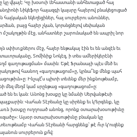
 կը վկայէ: Կը խօսուի Լեհաստանի անհետացած հայ
զանդիոնի Նիկեֆոր հայազգի կայսրը հայերով բնակեցուցած
 հայկական եկեղեցիներ, հայ սուրբերու անուններ,
րձան, բայց հայեր չկան, կորսնցնելով սեփական
տի մշակոյթին մէջ, անհատներ շարունակած են ապրիլ նոր
 սփիւռքներու մէջ, հայեր ենթակայ էին եւ են անզէն եւ
աւորականը, Տոմինիք Նոկէզ, ի տես ամերիկերէնի
ղմ գաղութացման» մասին: Եթէ Ֆրանսայի պէս մեծ եւ
շակոյթով հասնող «գաղութացում»ը, կրնա՞նք մենք պահ
կացութիւն»ը: Ինչպէ՞ս պիտի տեւենք մեր ինքնութեամբ,
նի մեզ մեղմ կամ սրընթաց «գաղութացում»ը:
 են եւ կան: Անոնց խօսքը կը նմանի Սերվանթէսի
պայքարին: Վահան Տէրեանը կը սիրենք եւ կ’երգենք, կը
ր դառն խօսքը ուղղուած անոնց, որոնք օտարախօսութիւնը
ր ուզածը»: Այսօր օտարախօսութիւնը բնական կը
եւութեամբ Վահան Տէրեանի հարցնենք՝ թէ ո՞ւր կ’ուզենք
այանուն սուրբերուն քո՞վ: