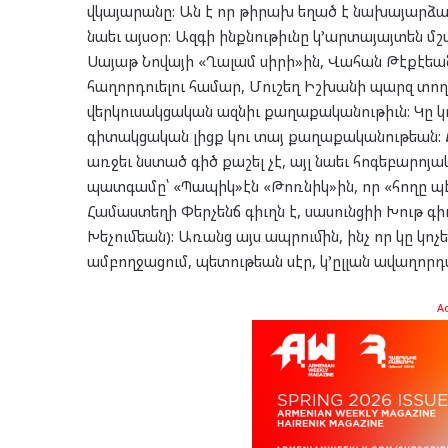
վկայարանը: Ան է որ թիրախ եղած է նախայարձակում
նաեւ այսօր: Ազգի ինքնութիւնը կ’արտայայտեն մշա
Սայաթ Նովայի «Ղալամ սիրի»ին, Վահան Թէքէեանի
հաղորդուելու համար, Մուշեղ Իշխանի պարզ տողեր
վերկուսակցական ազնիւ քաղաքականութիւն: Կը կորս
գիտակցական լիցք կու տայ քաղաքականութեան: 
առջեւ նստած գիծ քաշել չէ, այլ նաեւ հոգեբարոյ
պատգամը՝ «Պապիկ»էն «Թոռնիկ»ին, որ «հողը պէ
Համաստեղի Փերչենճ գիւղն է, սասունցիի Խութ գիւղ
Խեչումեան): Առանց այս ապրումին, ինչ որ կը կո
ամբողջացում, պետութեան սէր, կ’ըլլան ավաղոր
A