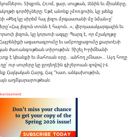
ներու. Տիզբոն, Հռոմ, ցար, սուլթան, Լենին եւ միւսները,
կոյթի գործիչները: Եթէ անոնք չմոռցուին, կը լսենք
 «Քեզ կը սիրեմ հայ լեզու մրգաստանի մը նման»ը՝
ը՝«Հայ լեզուն տունն է հայուն…», վերդասակարգային եւ
ուի լեզուն, կը կորսուի ազգը: Պարզ է, որ մշակոյթը
Հայրենիքի ազատագրումը եւ ամբողջացումը քարտէսի
ական ժառանգութեան տիրութիւն: Յիշել Խրիմեանի
տք է կեանքի եւ մահուան օրը… անհող չմնաս»… Այդ հողը
ը՝ ուր սուրերը կը ջրդեղէին գիշերուան զովով (Վ.
չենք Հայկական Հարց, Հայ Դատ, անկախութիւն,
դայն աղմկարարութեան:
dvertisement