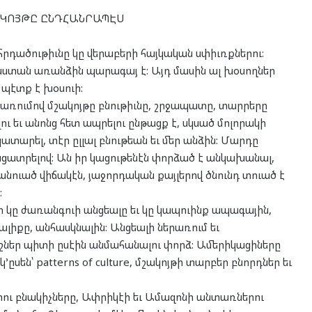
ԿՈՅԹԸ ԸՆԴՀԱՆՐԱՊԷՍ
րդածութիւնը կը վերաբերի հայկական սփիւռքներու:
աստան առանձին պարագայ է: Այդ մասին ալ խօսողներ
 պէտք է խօսուի:
 առումով մշակոյթը բնութիւնը, շրջապատը, տարրերը
ու եւ անոնց հետ ապրելու ընթացք է, սկսած մոլորակի
կատարել, տէր ըլլալ բնութեան եւ մեր անձին: Մարդը
ցատրելով: Ան իր կացութենէն փորձած է անկախանալ,
անուած վիճակէն, յաջորդական քայլերով ծնունդ տուած է
:
ր կը ժառանգուի անցեալը եւ կը կապուինք ապագային,
ալիքը, անհասկնալին: Անցեալի ներառում եւ
ուրիշներ պիտի ըսէին անմահանալու փորձ: Ամերիկացիները
կ’ըսեն՝ patterns of culture, մշակոյթի տարբեր բնորդներ եւ
րերու բնակիչները, Ափրիկէի եւ Ամազոնի անտառներու