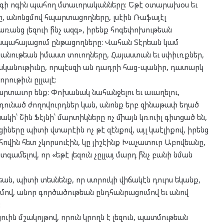
ր ազգի ոգին պահող մտաւորականները: Եթէ օտարախօս եւ
, անոնցմով հպարտացողները, լսէին Ռաֆայէլ
ռանց լեզուի ի՞նչ ազգ», իրենք հոգեփոխութեան
ի ապահայացում ընթացողները: Վահան Տէրեան կամ
նութեան իմաստ տուողները, Հայաստան եւ սփիւռքներ,
ականութիւնը, որպէսզի ան դադրի հաց-պանիր, դատարկ
ութիւն ըլլալէ:
արտաւոր ենք: Փոխանակ նահանջելու եւ աւաղելու,
ւնած ժողովուրդներ կան, անոնք երբ զինաթափ եղած
ի՝ Շին Ֆէյնի՝ մարտիկները ոչ միայն կռուիլ գիտցած են,
ացիները պիտի վտարէին ոչ թէ զէնքով, այլ կաէլիքով, իրենց
 հովին հետ չկորսուէին, կը յիշէինք Խաչատուր Աբովեանը,
մելով, որ «եթէ լեզուն չըլլայ մարդ ի՞նչ բանի նման
ն, պիտի տեսնենք, որ ստրուկի վիճակէն դուրս եկանք,
ւմով, անոր գործածութեան ընդհանրացումով եւ անով
:
ւին մշակոյթով, որուն կրողն է լեզուն, պատմութեան