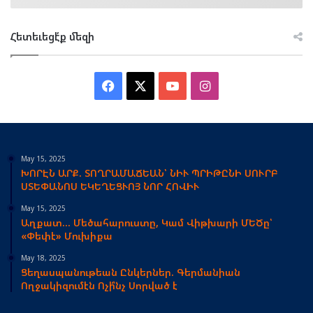
Հետեւեցէ՛ք մեզի
Facebook
X
YouTube
Instagram
May 15, 2025
ԽՈՐԷՆ ԱՐՔ. ՏՈՂՐԱՄԱՃԵԱՆ՝ ՆԻՒ ՊՐԻԹԸՆԻ ՍՈՒՐԲ
ՍՏԵՓԱՆՈՍ ԵԿԵՂԵՑՒՈՅ ՆՈՐ ՀՈՎԻՒ
May 15, 2025
Աղքատ… Մեծահարուստը, Կամ Վիթխարի ՄԵԾը՝
«Փեփէ» Մուխիքա
May 18, 2025
Ցեղասպանութեան Ընկերներ. Գերմանիան
Ողջակիզումէն Ոչի՞նչ Սորված է