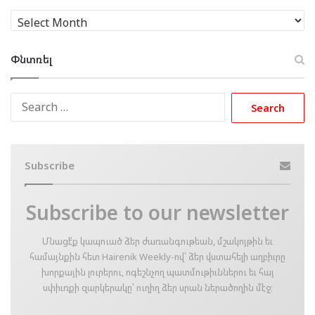
Արխիւ
Փնտռել
Search
for:
Subscribe
Subscribe to our newsletter
Մնացէ՛ք կապուած ձեր ժառանգութեան, մշակոյթին եւ
համայնքին հետ Hairenik Weekly-ով՝ ձեր վստահելի աղբիւրը
խորքային լուրերու, ոգեշնչող պատմութիւններու եւ հայ
սփիւռքի զարկերակը՝ ուղիղ ձեր սրան ներածողին մէջ։