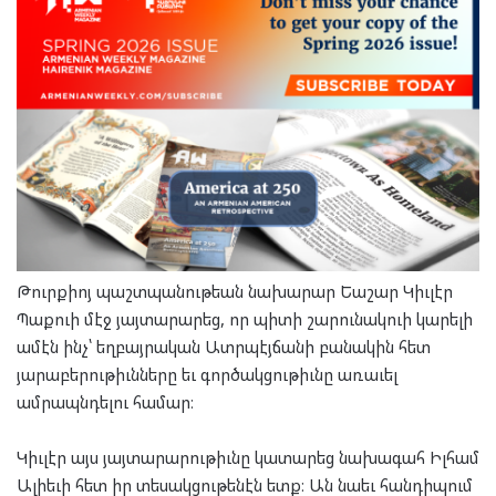
Թուրքիոյ պաշտպանութեան նախարար Եաշար Կիւլէր
Պաքուի մէջ յայտարարեց, որ պիտի շարունակուի կարելի
ամէն ինչ՝ եղբայրական Ատրպէյճանի բանակին հետ
յարաբերութիւնները եւ գործակցութիւնը առաւել
ամրապնդելու համար։
Կիւլէր այս յայտարարութիւնը կատարեց նախագահ Իլհամ
Ալիեւի հետ իր տեսակցութենէն ետք։ Ան նաեւ հանդիպում