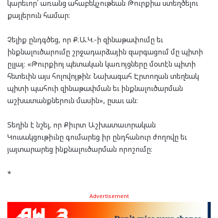
կարեւոր՝ առանց ահաբեկչութեան Թուրքիա ստեղծելու
քայլերուն համար։
Չելիք ընդգծեց, որ Ք.Ա.Կ.-ի զինաթափումը եւ
ինքնալուծարումը շրջադարձային զարգացում մը պիտի
ըլլայ։ «Թուրքիոյ պետական կառոյցները մօտէն պիտի
հետեւին այս հոլովոյթին։ Նախագահ Էրտողան տեղեակ
պիտի պահուի զինաթափման եւ ինքնալուծարման
աշխատանքներուն մասին», ըսաւ ան։
Տեղին է նշել, որ Քիւրտ Աշխատաւորական
Կուսակցութիւնը գումարեց իր ընդհանուր ժողովը եւ
յայտարարեց ինքնալուծարման որոշումը։
*
Advertisement