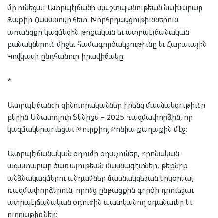
մը ունեցաւ Ատրպէյճանի պաշտպանութեան նախարար
Զաքիր Հասանովի հետ։ Խորհրդակցութիւններուն
առանցքը կազմեցին թրքական եւ ատրպէյճանական
բանակներուն միջեւ համագործակցութիւնը եւ Հարաւային
Կովկասի ընդհանուր իրավիճակը։
*
Ատրպէյճանցի զինուորականներ իրենց մասնակցութիւնը
բերին Անատոլուի Ֆենիքս – 2025 ռազմափորձին, որ
կազմակերպուեցաւ Թուրքիոյ Քոնիա քաղաքին մէջ։
Ատրպէյճանական օդուժի օդաչուներ, որոնական-
ազատարար ծառայութեան մասնագէտներ, թեքնիք
անձնակազմերու անդամներ մասնակցեցան երկօրեայ
ռազմափորձերուն, որոնց ընթացքին գործի դրուեցաւ
ատրպէյճանական օդուժին պատկանող օդանաւեր եւ
ուղղաթիռներ։