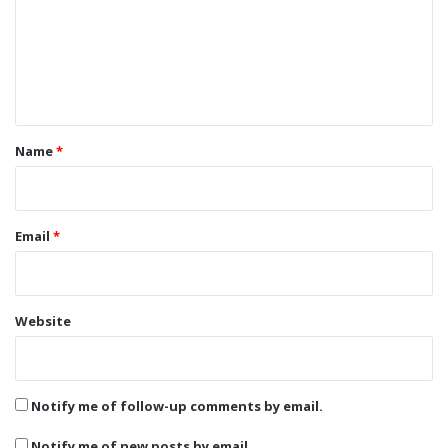
m
e
n
t
*
Name
*
Email
*
Website
Notify me of follow-up comments by email.
Notify me of new posts by email.