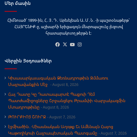
Մեր մասին
Հիմնուած՝ 1899-ին, Հ․Յ․Դ․ Արեւելեան Ա․Մ․Ն․-ի պաշտօնաթերթ՝
ՀԱՅՐԵՆԻՔ-ը, աշխարհի երիցագոյն մեսրոպաշունչ լեզուով
հրատարակուող թերթն է։
Facebook
X
YouTube
Instagram
Վերջին Յօդուածներ
Կիսասարկաւագական Ձեռնադրութիւն Զմմառու
Մայրավանքին Մէջ
August 8, 2026
Հայ Դատը Կը Դատապարտէ Պաքուի Դէմ
Պատժամիջոցները Շրջանցելու Թրամփի Վարչակազմին
Մտադրութիւնը
August 8, 2026
ԹՈՒՐՔԻՈՅ ՇՈՒՐՋ
August 7, 2026
էջմիածին․-Միասնական Աղօթք Եւ Ամենայն Հայոց
Կաթողիկոսի Հայրապետական Պատգամը
August 7, 2026