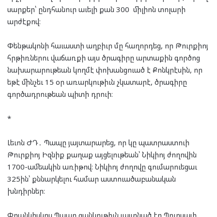
սարքեր՝ ընդհանուր աւելի քան 300 միլիոն տոլարի
արժէքով։
Փենթակոնի հաւաստի աղբիւր մը հաղորդեց, որ Թուրքիոյ
հրթիռներու վաճառքի այս ծրագիրը արտաքին գործոց
նախարարութեան կողմէ փոխանցուած է Քոնկրէսին, որ
եթէ մինչեւ 15 օր առարկութիւն չկատարէ, ծրագիրը
գործադրութեան պիտի դրուի։
*
Լեւոն ԺԴ․ Պապը յայտարարեց, որ կը պատրաստուի
Թուրքիոյ Իզնիք քաղաք այցելութեան՝ Նիկիոյ ժողովին
1700-ամեակին առիթով։ Նիկիոյ ժողովը գումարուեցաւ
325ին՝ քննարկելու համար աստուածաբանական
խնդիրներ։
Փրանկիսկոս Պապը ցանկութիւն յայտնած էր Պուրսայի