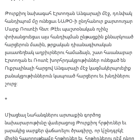
Թուրքիոյ նախագահ Էրտողան Անգարայի մէջ, դռնփակ
հանդիպում մը ունեցաւ ՆԱԹՕ-ի ընդհանուր քարտուղար
Մարք Ռուտէի հետ։ Թէեւ պաշտօնական ոչինչ
փոխանցուեցաւ այս հանդիպման ընթացքին քննարկուած
հարցերուն մասին, թրքական դիւանագիտական
լաւատեղեակ աղբիւրներու համաձայն, շատ հաւանաբար
Էրտողան եւ Ռուտէ խորհրդակցութիւններ ունեցած են
Ուքրայինայի հարցով Անգարայի մէջ կազմակերպուելիք
բանակցութիւններուն կապուած հարցերու եւ խնդիներու
շուրջ։
*
Միացեալ Նահանգներու արտաքին գործոց
նախարարութիւնը վաւերացուց Թուրքիոյ հրթիռներ եւ
յարակից սարքեր վաճառելու ծրագիրը, որ կ՛ընդգրկէ
միջին հասողութեամբ հրթիռներ եւ հրթիռներու դէմ դնող