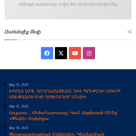
սփիւռքի զարկերակը՝ ուղիղ ձեր սրան ներածողին մէջ։
Հետեւեցէ՛ք մեզի
Facebook
X
YouTube
Instagram
May 15, 2025
ԽՈՐԷՆ ԱՐՔ. ՏՈՂՐԱՄԱՃԵԱՆ՝ ՆԻՒ ՊՐԻԹԸՆԻ ՍՈՒՐԲ
ՍՏԵՓԱՆՈՍ ԵԿԵՂԵՑՒՈՅ ՆՈՐ ՀՈՎԻՒ
May 15, 2025
Աղքատ… Մեծահարուստը, Կամ Վիթխարի ՄԵԾը՝
«Փեփէ» Մուխիքա
May 18, 2025
Ցեղասպանութեան Ընկերներ. Գերմանիան