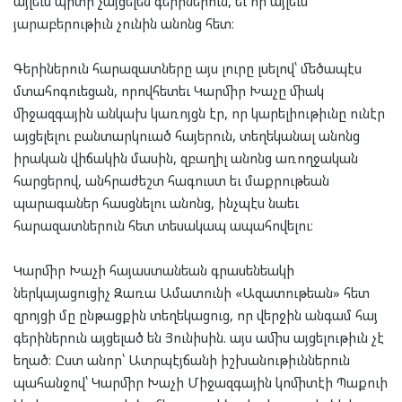
այլեւս պիտի չայցելեն գերիներուն, եւ որ այլեւս
յարաբերութիւն չունին անոնց հետ։
Գերիներուն հարազատները այս լուրը լսելով՝ մեծապէս
մտահոգուեցան, որովհետեւ Կարմիր Խաչը միակ
միջազգային անկախ կառոյցն էր, որ կարելիութիւնը ունէր
այցելելու բանտարկուած հայերուն, տեղեկանալ անոնց
իրական վիճակին մասին, զբաղիլ անոնց առողջական
հարցերով, անհրաժեշտ հագուստ եւ մաքրութեան
պարագաներ հասցնելու անոնց, ինչպէս նաեւ
հարազատներուն հետ տեսակապ ապահովելու։
Կարմիր Խաչի հայաստանեան գրասենեակի
ներկայացուցիչ Զառա Ամատունի «Ազատութեան» հետ
զրոյցի մը ընթացքին տեղեկացուց, որ վերջին անգամ հայ
գերիներուն այցելած են Յունիսին. այս ամիս այցելութիւն չէ
եղած։ Ըստ անոր՝ Ատրպէյճանի իշխանութիւններուն
պահանջով՝ Կարմիր Խաչի Միջազգային կոմիտէի Պաքուի