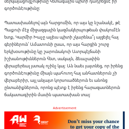
ներկայացուցչութիւնը հետագային պիտի դադրեցնէ իր
գործունէութիւնը։
Պատասխանելով այն հարցումին, որ այս կը նշանակէ, թէ
Պաքուի մէջ միջազգային կազմակերպութեան փակումէն
ետք, Կարմիր Խաչը այլեւս պիտի չկարենա՞յ այցելել հայ
գերիներուն՝ Ամատունի ըսաւ, որ այս հարցին շուրջ
երկխօսութիւնը կը շարունակուի Ատրպէյճանի
իշխանութիւններուն հետ, սակայն, ձեւաչափին
վերաբերեալ յստակ ոչինչ կայ։ Ան նաեւ յայտնեց, որ իրենց
գործունէութիւնը միայն պահուող հայ անհատներուն չի
վերաբերիր, այլ անյայտ կորսուածներուն եւ անոնց
ընտանիքներուն, որոնց պէտք է իրենց հարազատներուն
ճակատագիրին մասին պատասխան տալ։
Advertisement