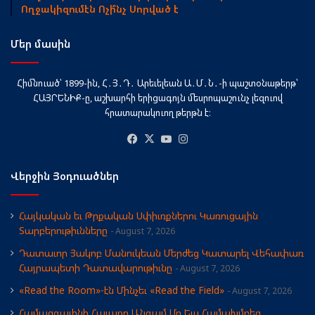
Ողջակիզումէն Ոչի՞նչ Սորված է
Մեր մասին
Հիմնուած՝ 1899-ին, Հ․Յ․Դ․ Արեւելեան Ա․Մ․Ն․-ի պաշտօնաթերթ՝
ՀԱՅՐԵՆԻՔ-ը, աշխարհի երիցագոյն մեսրոպաշունչ լեզուով
հրատարակուող թերթն է։
Facebook
X
YouTube
Instagram
Վերջին Յօդուածներ
Հայկական եւ Թրքական Սփիւռքներու Կառուցային
Տարբերութիւնները
August 7, 2026
Դատաւոր Յակոբ Մանուկեան Մերժեց Կատարել Վեհափառ
Հայրապետի Դատավարութիւնը
August 7, 2026
«Read the Room»-էն Մինչեւ «Read the Field»
August 7, 2026
Համազգայինի Հաւաքը Անգամ Մը Եւս Համախմբեց