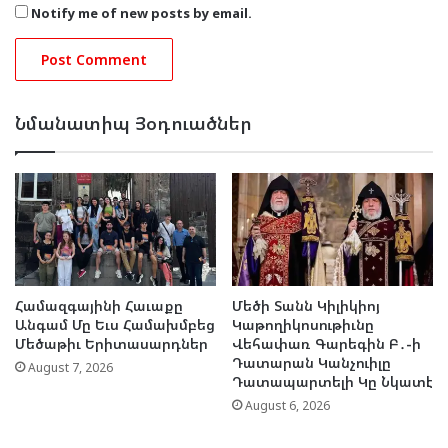
Notify me of new posts by email.
Նմանատիպ Յօդուածներ
Համազգայինի Հաւաքը
Մեծի Տանն Կիլիկիոյ
Անգամ Մը Եւս Համախմբեց
Կաթողիկոսութիւնը
Մեծաթիւ Երիտասարդներ
Վեհափառ Գարեգին Բ․-ի
Դատարան Կանչուիլը
August 7, 2026
Դատապարտելի Կը Նկատէ
August 6, 2026