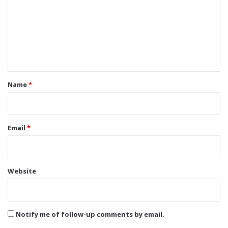
m
m
e
n
t
*
Name
*
Email
*
Website
Notify me of follow-up comments by email.