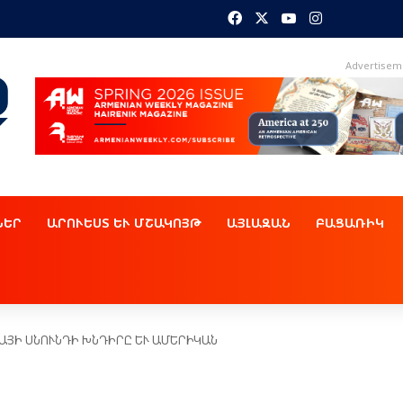
Facebook
X
YouTube
Instagram
Advertisem
ՆԵՐ
ԱՐՈՒԵՍՏ ԵՒ ՄՇԱԿՈՅԹ
ԱՅԼԱԶԱՆ
ԲԱՑԱՌԻԿ
ՊԱՅԻ ՍՆՈՒՆԴԻ ԽՆԴԻՐԸ ԵՒ ԱՄԵՐԻԿԱՆ