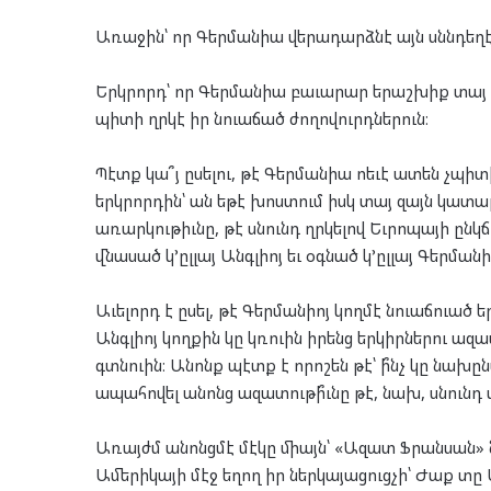
Առաջին՝ որ Գերմանիա վերադարձնէ այն սննդեղէն
Երկրորդ՝ որ Գերմանիա բաւարար երաշխիք տայ թ
պիտի ղրկէ իր նուաճած ժողովուրդներուն։
Պէտք կա՞յ ըսելու, թէ Գերմանիա ոեւէ ատեն չպի
երկրորդին՝ ան եթէ խոստում իսկ տայ զայն կատար
առարկութիւնը, թէ սնունդ ղրկելով Եւրոպայի ըն
վնասած կ’ըլլայ Անգլիոյ եւ օգնած կ’ըլլայ Գերմանի
Աւելորդ է ըսել, թէ Գերմանիոյ կողմէ նուաճուած
Անգլիոյ կողքին կը կռուին իրենց երկիրներու ա
գտնուին։ Անոնք պէտք է որոշեն թէ՝ ի՞նչ կը նա
ապահովել անոնց ազատութի՞ւնը թէ, նախ, սնունդ 
Առայժմ անոնցմէ մէկը միայն՝ «Ազատ Ֆրանսան» ն
Ամերիկայի մէջ եղող իր ներկայացուցչի՝ Ժաք տ