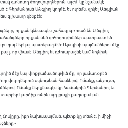
տակ գտնուող ժողովուրդներուն՝ այժմ՝ կը նշանակէ
է Գերմանիան Անգլիոյ կողմէ, եւ ուրեմն, զրկել Անգլիան
ւս գլխաւոր զէնքէն։
անգները, որքան կենսապէս շահագրգռուած են Անգլիոյ
 Նահանգները որքան մեծ զոհողութիւններ պատրաստ են
ուրս գայ ներկայ պատերազմէն։ Այսպիսի պայմաններու մէջ
քայլ, որ վնասէ Անգլիոյ եւ դժուարացնէ կամ նոյնիսկ
րդին մէջ կայ փոքրամասնութիւն մը, որ յամառօրէն
ժողովուրդներուն օգնութեան հասնելով։ Ոմանք, անշուշտ,
ներով։ Ոմանք ներքնապէս կը համակրին Գերմանիոյ եւ
ալ տարբեր կարծիք ունին այդ քայլի քաղաքական
 Հուվըրը, իբր նախապայման, պէտք կը տեսնէ, ի միջի
նջները.-