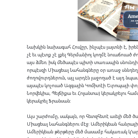
Նախկին նախագահ Հուվըր, ինչպէս յայտնի է, իրե
չէ եւ պէտք չէ լքել Գերմանիոյ կողմէ նուաճուած
այս ձմեռ իսկ մեծապէս պիտի տառապին սնունդի 
որպէսզի Միացեալ Նահանգները օր առաջ սննդե
ժողովուրդներուն, այլ արդէն յաջողած է այդ նպ
այսպէս կոչուած Ազգային Կոմիտէի Եւրոպայի փո
Նորվեկիա, Պելճիքա եւ Հոլանտա) կերակրելու համ
կերակրել Ֆրանսան։
Այս շարժումը, սակայն, որ հետզհետէ աւելի մեծ 
Միացեալ Նահանգներու մէջ։ Ամերիկեան հանրային
Ամերիկեան թերթերը մեծ մասամբ հակառակ կ’