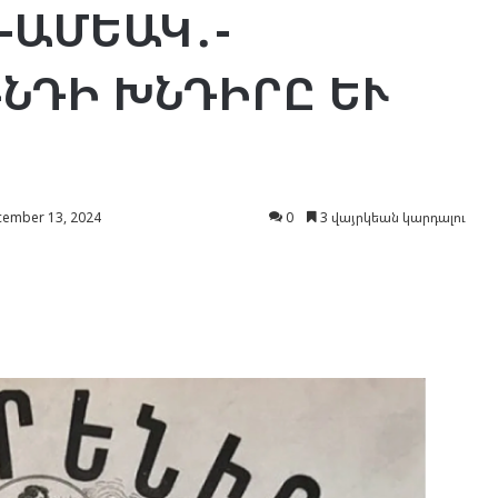
5-ԱՄԵԱԿ․-
ՆԴԻ ԽՆԴԻՐԸ ԵՒ
ember 13, 2024
0
3 վայրկեան կարդալու