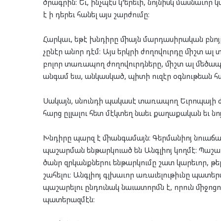
ծրագրին։ Եւ, ինչպէս կ’երեւի, նոյնիսկ մասնաւո
է ի դերեւ հանել այս շարժումը։
Հարկաւ, եթէ խնդիրը միայն մարդասիրական բնոյթ 
չընէր անոր դէմ։ Այս երկրի ժողովուրդը միշտ ա
բոլոր տառապող ժողովուրդները, միշտ ալ մեծա
անգամ եւս, անկասկած, պիտի ուզէր օգնութեան հ
Սակայն, սնունդի պակասէ տառապող Եւրոպայի 
հարց ըլլալու հետ մէկտեղ նաեւ քաղաքական եւ նո
Խնդիրը պարզ է միանգամայն։ Գերմանիոյ նուաճած
պաշարման ենթարկուած են Անգլիոյ կողմէ։ Պաշ
ծանր զրկանքներու ենթարկումը շատ կարեւոր, թ
շահելու։ Անգլիոյ գլխաւոր առաւելութիւնը պատերա
պաշարելու ընդունակ նաւատորմն է, որուն միջոցո
պատերազմէն։