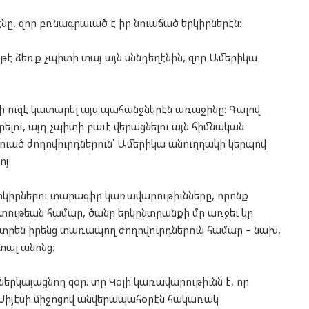
ը, զոր բռնագրաւած է իր նուաճած երկիրներէն։
է ձեռք չպիտի տայ այն սննդեղէնին, զոր Ամերիկա
տի ուզէ կատարել այս պահանջներէն առաջինը։ Գալով
ելու, այդ չպիտի բաւէ վերացնելու այն հիմնական
կճուած ժողովուրդներուն՝ Ամերիկա անուղղակի կերպով
ոյ։
 երկիրներու տարագիր կառավարութիւնները, որոնք
զատութեան համար, ծանր երկընտրանքի մը առջեւ կը
խընտրեն իրենց տառապող ժողովուրդներուն համար – նախ,
տալ անոնց։
երկայացնող զօր. տը Կօլի կառավարութիւնն է, որ
ը Սիյէսի միջոցով անվերապահօրէն հակառակ