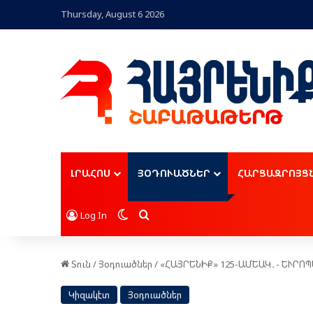
Thursday, August 6 2026
ԼՐԱՀՈՍ
ՅՕԴՈՒԱԾՆԵՐ
ՀԱՐՑԱԶՐՈՅՑ
Switch skin
Որոնել
Log In
Տուն
/
Յօդուածներ
/
«ՀԱՅՐԵՆԻՔ» 125-ԱՄԵԱԿ․- ԵՒՐՈ
Կիզակէտ
Յօդուածներ