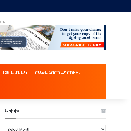
ent
125-ԱՄԵԱԿ
ԲԱԺԱՆՈՐԴԱԳՐՈՒԻԼ
Արխիւ
Արխիւ