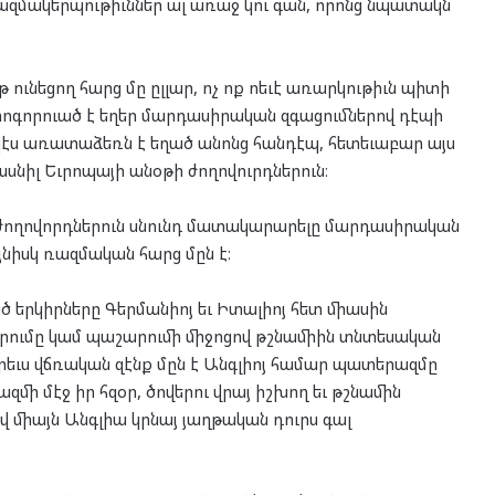
ր կազմակերպութիւններ ալ առաջ կու գան, որոնց նպատակն
ունեցող հարց մը ըլլար, ոչ ոք ոեւէ առարկութիւն պիտի
լ տոգորուած է եղեր մարդասիրական զգացումներով դէպի
պէս առատաձեռն է եղած անոնց հանդէպ, հետեւաբար այս
ասնիլ Եւրոպայի անօթի ժողովուրդներուն։
ժողովորդներուն սնունդ մատակարարելը մարդասիրական
յնիսկ ռազմական հարց մըն է։
 երկիրները Գերմանիոյ եւ Իտալիոյ հետ միասին
արումը կամ պաշարումի միջոցով թշնամիին տնտեսական
երեւս վճռական զէնք մըն է Անգլիոյ համար պատերազմը
զմի մէջ իր հզօր, ծովերու վրայ իշխող եւ թշնամին
վ միայն Անգլիա կրնայ յաղթական դուրս գալ