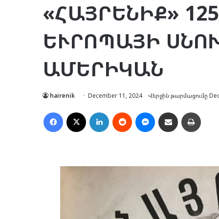
«ՀԱՅՐԵՆԻՔ» 12
ԵՒՐՈՊԱՅԻ ՍՆՈՒ
ԱՄԵՐԻԿԱՆ
hairenik
December 11, 2024
Վերջին թարմացումը Dec
Facebook
X
LinkedIn
Reddit
Messenger
Ուղարկել նամակ
Տպել