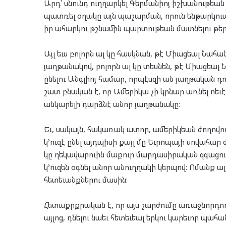
Արդ՝ սնունդ ուղղարկել Գերմանիոյ իշխանութեան 
պատռել օղակը այն պաշարման, որուն ենթարկուած 
իր ահարկու թշնամին պարտութեան մատնելու թերե
Այլ եւս բոլորն ալ կը հասկնան, թէ Միացեալ Նահ
յաղթանակով, բոլորն ալ կը տեսնեն, թէ Միացեալ
ընելու Անգլիոյ համար, որպէսզի ան յաղթական դ
շատ բնական է, որ Ամերիկա չի կրնար առնել ոեւէ 
անկարելի դարձնէ անոր յաղթանակը։
Եւ, սակայն, հակառակ ատոր, ամերիկեան ժողովու
կ’ուզէ ընել այդպիսի քայլ մը Եւրոպայի սովահար 
կը ղեկավարուին մաքուր մարդասիրական զգացում
կ’ուզեն օգնել անոր անուղղակի կերպով։ Ոմանք 
հետեւանքներու մասին։
Հետաքրքրական է, որ այս շարժումը առաջնորդող
այլոց, դնելու նաեւ հետեւեալ երկու կարեւոր պահա