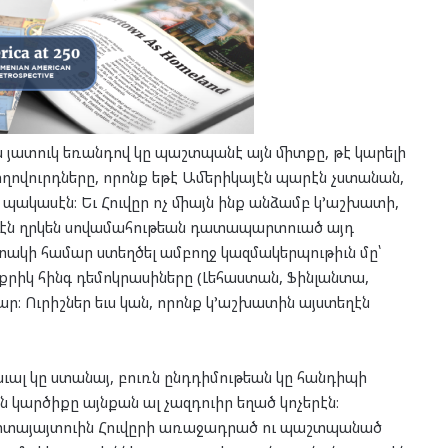
ն յատուկ եռանդով կը պաշտպանէ այն միտքը, թէ կարելի
 ժողովուրդները, որոնք եթէ Ամերիկայէն պարէն չստանան,
պակասէն։ Եւ Հուվըր ոչ միայն ինք անձամբ կ’աշխատի,
ղէն ղրկեն սովամահութեան դատապարտուած այդ
ատակի համար ստեղծել ամբողջ կազմակերպութիւն մը՝
քրիկ հինգ դեմոկրասիները (Լեհաստան, Ֆինլանտա,
ար։ Ուրիշներ եւս կան, որոնք կ’աշխատին այստեղէն
ծաւալ կը ստանայ, բուռն ընդդիմութեան կը հանդիպի
 կարծիքը այնքան ալ չազդուիր եղած կոչերէն։
արտայայտուին Հուվըրի առաջադրած ու պաշտպանած