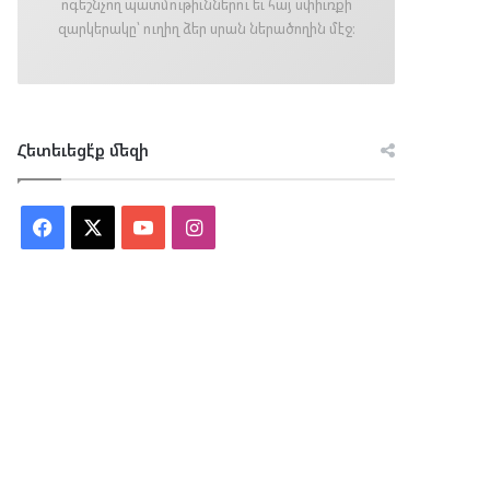
ոգեշնչող պատմութիւններու եւ հայ սփիւռքի
զարկերակը՝ ուղիղ ձեր սրան ներածողին մէջ։
Հետեւեցէ՛ք մեզի
Facebook
X
YouTube
Instagram