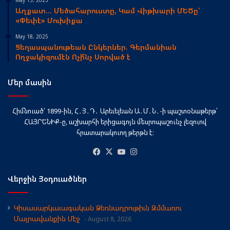
May 15, 2025
Աղքատ… Մեծահարուստը, Կամ Վիթխարի ՄԵԾը՝
«Փեփէ» Մուխիքա
May 18, 2025
Ցեղասպանութեան Ընկերներ. Գերմանիան
Ողջակիզումէն Ոչի՞նչ Սորված է
Մեր մասին
Հիմնուած՝ 1899-ին, Հ․Յ․Դ․ Արեւելեան Ա․Մ․Ն․-ի պաշտօնաթերթ՝
ՀԱՅՐԵՆԻՔ-ը, աշխարհի երիցագոյն մեսրոպաշունչ լեզուով
հրատարակուող թերթն է։
Facebook
X
YouTube
Instagram
Վերջին Յօդուածներ
Կիսասարկաւագական Ձեռնադրութիւն Զմմառու
Մայրավանքին Մէջ
August 8, 2026