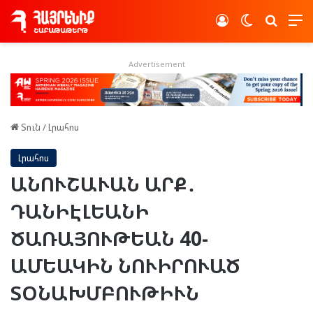
Log In
Switch skin
Որոնե
Advertisement
Տուն
/
Լրահոս
Լրահոս
ԱՆՈՒՇԱՒԱՆ ԱՐՔ․
ԴԱՆԻԷԼԵԱՆԻ
ԾԱՌԱՅՈՒԹԵԱՆ 40-
ԱՄԵԱԿԻՆ ՆՈՒԻՐՈՒԱԾ
ՏՕՆԱԽՄԲՈՒԹԻՒՆ