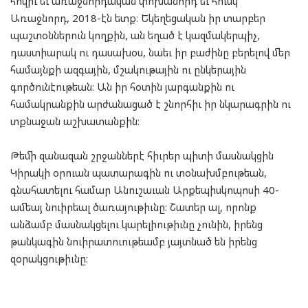
հովիւ եւ առաջնորդական փոխանորդ եւ հուսկ՝
Առաջնորդ, 2018-էն ետք։ Եկեղեցական իր տարբեր
պաշտօններուն կողքին, ան եղած է կազմակերպիչ,
դաստիարակ ու դասախօս, նաեւ իր բաժինը բերելով մեր
համայնքի ազգային, մշակութային ու ընկերային
գործունէութեան։ Ան իր հօտին յարգանքին ու
համակրանքին արժանացած է շնորհիւ իր նկարագրին ու
տքնաջան աշխատանքին։
Թեմի զանազան շրջաններէ հիւրեր պիտի մասնակցին
Կիրակի օրուան պատարագին ու տօնախմբութեան,
գնահատելու համար Անուշաւան Արքեպիսկոպոսի 40-
ամեայ նուիրեալ ծառայութիւնը։ Շատեր ալ, որոնք
անձամբ մասնակցելու կարելիութիւնը չունին, իրենց
թանկագին նուիրատուութեամբ յայտնած են իրենց
զօրակցութիւնը։