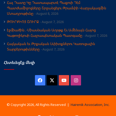
Հայ Դատը Կը Դատապարտէ Պաքուի Դէմ
Պատժամիջոցները Շրջանցելու Թրամփի Վարչակազմին
Մտադրութիւնը
August 8, 2026
ԹՈՒՐՔԻՈՅ ՇՈՒՐՋ
August 7, 2026
էջմիածին․-Միասնական Աղօթք Եւ Ամենայն Հայոց
Կաթողիկոսի Հայրապետական Պատգամը
August 7, 2026
Հայկական եւ Թրքական Սփիւռքներու Կառուցային
Տարբերութիւնները
August 7, 2026
Հետեւեցէ՛ք մեզի
Facebook
X
YouTube
Instagram
© Copyright 2026, All Rights Reserved |
Hairenik Association, Inc.