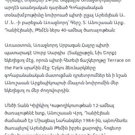
արդէն աւանդական դարձած Գոհաբանական
տօնախմբութիւնը նուիրուած պիտի ըլլայ Արեւելեան Ա․
Մ․Ն․-ի բարեջան Առաջնորդ՝ Գերշ. Տ. Անուշաւան Արք․
Դանիէլեանի, Թեմէն ներս 40-ամեայ ծառայութեան։
Առաւօտուն, Առաջնորդ Սրբազան Հայրը պիտի
պատարագէ Սուրբ Սարգիս (Տակլըսթըն, Նիւ Եորք)
եկեղեցւոյ մէջ, որուն պիտի հետեւի ճաշկերոյթը Terrace on
the Park սրահին մէջ։ Երկու ձեռնարկները
գոհաբանանական մատուցման դրսեւորումներ են ի նշան
Անուշաւան Արքեպիկոպոսի մնայուն նուիրումին մեր
եկեղեցւոյ ու մեր ժողովուրդին։
Մեծի Տանն Կիլիկիոյ Կաթողիկոսութեան 12-ամեայ
ծառայութենէ ետք, Անուշաւան Վրդ. Դանիէլեան
ժամանած էր Միացեալ Նահանգներ 1984-ին, այնուհետեւ
ծառայելով Արեւելեան Թեմին իբրեւ քարոզիչ, հոգեւոր