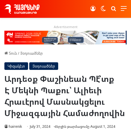
Log In
Switch skin
Որոնե
Advertisement
Տուն
/
Յօդուածներ
Կիզակէտ
Յօդուածներ
Արդեօք Փաշինեան Պէ՞տք
Է Մեկնի Պաքու՝ Ալիեւի
Հրաւէրով Մասնակցելու
Միջազգային Համաժողովին
hairenik
July 31, 2024
Վերջին թարմացումը August 1, 2024