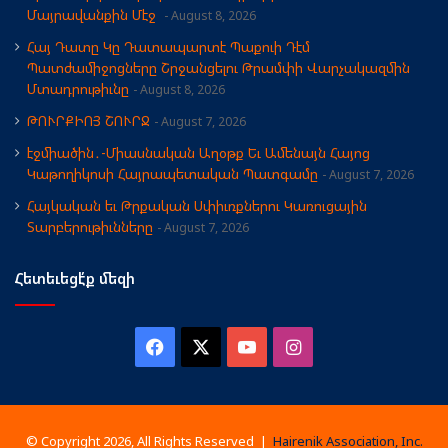
Մայրավանքին Մէջ
August 8, 2026
Հայ Դատը Կը Դատապարտէ Պաքուի Դէմ
Պատժամիջոցները Շրջանցելու Թրամփի Վարչակազմին
Մտադրութիւնը
August 8, 2026
ԹՈՒՐՔԻՈՅ ՇՈՒՐՋ
August 7, 2026
էջմիածին․-Միասնական Աղօթք Եւ Ամենայն Հայոց
Կաթողիկոսի Հայրապետական Պատգամը
August 7, 2026
Հայկական եւ Թրքական Սփիւռքներու Կառուցային
Տարբերութիւնները
August 7, 2026
Հետեւեցէ՛ք մեզի
Facebook
X
YouTube
Instagram
© Copyright 2026, All Rights Reserved |
Hairenik Association, Inc.