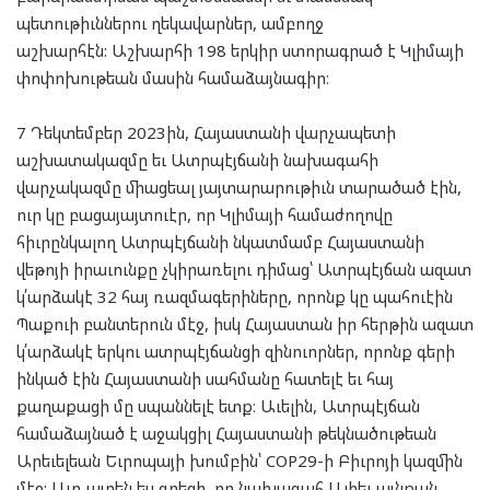
պետութիւններու ղեկավարներ, ամբողջ
աշխարհէն: Աշխարհի 198 երկիր ստորագրած է Կլիմայի
փոփոխութեան մասին համաձայնագիր։
7 Դեկտեմբեր 2023ին, Հայաստանի վարչապետի
աշխատակազմը եւ Ատրպէյճանի նախագահի
վարչակազմը միացեալ յայտարարութիւն տարածած էին,
ուր կը բացայայտուէր, որ Կլիմայի համաժողովը
հիւրընկալող Ատրպէյճանի նկատմամբ Հայաստանի
վեթոյի իրաւունքը չկիրառելու դիմաց՝ Ատրպէյճան ազատ
կ՛արձակէ 32 հայ ռազմագերիները, որոնք կը պահուէին
Պաքուի բանտերուն մէջ, իսկ Հայաստան իր հերթին ազատ
կ՛արձակէ երկու ատրպէյճանցի զինուորներ, որոնք գերի
ինկած էին Հայաստանի սահմանը հատելէ եւ հայ
քաղաքացի մը սպաննելէ ետք։ Աւելին, Ատրպէյճան
համաձայնած է աջակցիլ Հայաստանի թեկնածութեան
Արեւելեան Եւրոպայի խումբին՝ COP29-ի Բիւրոյի կազմին
մէջ: Այդ ատեն ես գրեցի, որ նախագահ Ալիեւ այնքան