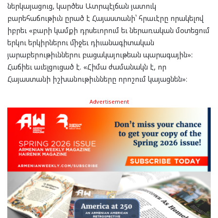
ներկայացուց, կարծես Ատրպէյճան յատուկ
բարեհաճութիւն ըրած է Հայաստանի՝ հրաւէրը որակելով
իբրեւ «բարի կամքի դրսեւորում եւ ներառական մօտեցում
երկու երկիրներու միջեւ դիւանագիտական
յարաբերութիւններու բացակայութեան պարագային»:
Հաճիեւ աւելցուցած է. «Հիմա ժամանակն է, որ
Հայաստանի իշխանութիւնները որոշում կայացնեն»։
Advertisement