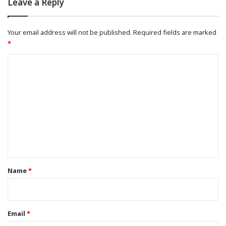
Leave a Reply
Your email address will not be published.
Required fields are marked
*
C
o
m
m
e
n
t
*
Name
*
Email
*