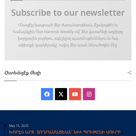
Subscribe to our newsletter
Մնացէ՛ք կապուած ձեր ժառանգութեան, մշակոյթին եւ
համայնքին հետ Hairenik Weekly-ով՝ ձեր վստահելի աղբիւրը
խորքային լուրերու, ոգեշնչող պատմութիւններու եւ հայ
սփիւռքի զարկերակը՝ ուղիղ ձեր սրան ներածողին մէջ։
Հետեւեցէ՛ք մեզի
Facebook
X
YouTube
Instagram
May 15, 2025
ԽՈՐԷՆ ԱՐՔ. ՏՈՂՐԱՄԱՃԵԱՆ՝ ՆԻՒ ՊՐԻԹԸՆԻ ՍՈՒՐԲ