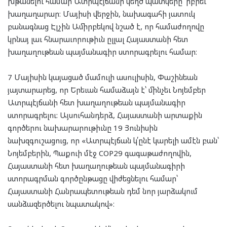
խթանելու համար Ատրպէյճանի կեղծ պատկերը՝ իբրեւ
խաղաղարար։ Մայիսի վերջին, նախագահի յատուկ
բանագնաց Էլչին Ամիրբեկով նշած է, որ համաժողովը
կրնայ լաւ հնարաւորութիւն ըլլալ Հայաստանի հետ
խաղաղութեան պայմանագիր ստորագրելու համար։
7 Մայիսին կայացած մամուլի ասուլիսին, Փաշինեան
յայտարարեց, որ Երեւան համաձայն է՝ մինչեւ Նոյեմբեր
Ատրպէյճանի հետ խաղաղութեան պայմանագիր
ստորագրելու: Այսուհանդերձ, Հայաստանի արտաքին
գործերու նախարարութիւնը 19 Յունիսին
նախզգուշացուց, որ «Ատրպէյճան կ՛ընէ կարելի ամէն բան՝
Նոյեմբերին, Պաքուի մէջ COP29 գագաթաժողովին,
Հայաստանի հետ խաղաղութեան պայմանագիրի
ստորագրման գործընթացը վիժեցնելու համար՝
Հայաստանի Հանրապետութեան դեմ նոր յարձակում
սանձազերծելու նպատակով»։