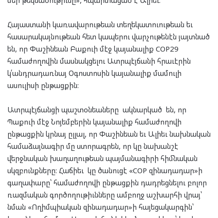
մեր թեկնածութիւնը», հպարտացած է Ալիեւ։
Հայաստանի կառավարութեան տեղեկատուութեան եւ
հասարակայնութեան հետ կապերու վարչութենէն յայտնած
են, որ Փաշինեան Բաքուի մէջ կայանալիք COP29
համաժողովին մասնակցելու Ատրպէյճանի հրաւէրին
կ՛անդրադառնայ Օգոստոսին կայանալիք մամուլի
ասուլիսի ընթացքին։
Ատրպէյճանցի պաշտօնեաները ակնարկած են, որ
Պաքուի մէջ Նոյեմբերին կայանալիք համաժողովի
ընթացքին կրնայ ըլլալ, որ Փաշինեան եւ Ալիեւ նախնական
համաձայնագիր մը ստորագրեն, որ կը նախանշէ
վերջնական խաղաղութեան պայմանագիրի հիմնական
սկզբունքները: Հաճիեւ կը ծանուցէ «COP զինադադար»ի
գաղափարը՝ համաժողովի ընթացքին դադրեցնելու բոլոր
ռազմական գործողութիւնները ամբողջ աշխարհի վրայ՝
նման «Ողիմպիական զինադադար»ի հայեցակարգին՝