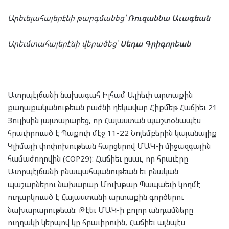
Արեւելահայերէնի թարգմանեց՝
Ռուզաննա Աւագեան
Արեւմտահայերէնի վերածեց՝
Սեդա Գրիգորեան
Ատրպէյճանի նախագահ Իլհամ Ալիեւի արտաքին
քաղաքականութեան բաժնի ղեկավար Հիքմեթ Հաճիեւ 21
Յուլիսին յայտարարեց, որ Հայաստան պաշտօնապէս
հրաւիրուած է Պաքուի մէջ 11-22 Նոյեմբերին կայանալիք
Կլիմայի փոփոխութեան հարցերով ՄԱԿ-ի միջազգային
համաժողովին (COP29): Հաճիեւ ըսաւ, որ հրաւէրը
Ատրպէյճանի բնապահպանութեան եւ բնական
պաշարներու նախարար Մուխթար Պապաեւի կողմէ
ուղարկուած է Հայաստանի արտաքին գործերու
նախարարութեան։ Թէեւ ՄԱԿ-ի բոլոր անդամները
ուղղակի կերպով կը հրաւիրուին, Հաճիեւ այնպէս