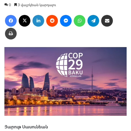
0
3 վայրկեան կարդալու
Facebook
X
LinkedIn
Reddit
Messenger
WhatsApp
Telegram
Ուղարկել նամակ
Տպել
Յարութ Սասունեան