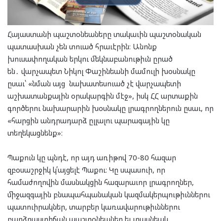
Հայաստանի պաշտօնեաները տակաւին պաշտօնական
պատասխան չեն տուած հրաւէրին։ Անոնք
խուսափողական երկու մեկնաբանութիւն ըրած
են․ վարչապետ Նիկոլ Փաշինեանի մամուլի խօսնակը
ըսաւ՝ «նման այց նախատեսուած չէ վարչապետի
աշխատանքային օրակարգին մէջ», իսկ ՀՀ արտաքին
գործերու նախարարին խօսնակը լրագրողներուն ըսաւ, որ
«հարցին անդրադարձ ըլլալու պարագային կը
տեղեկացնենք»։
Պաքուն կը պնդէ, որ այդ առիթով 70-80 հազար
զբօսաշրջիկ կ՛այցելէ Պաքու։ Կը սպասուի, որ
համաժողովին մասնակցին հազարաւոր լրագրողներ,
միջազգային բնապահպանական կազմակերպութիւններու
պատուիրակներ, տարբեր կառավարութիւններու
բարձրաստիճան պաշտօնեաներ եւ տասնեակ