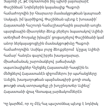
Յայտնի չէ, թէ Օգոստոսին ի՛նչ պիտի յայտարարէ
Փաշինեան՝ Նոյեմբերին կայանալիք Պաքուի
համաժողովին իր հնարաւոր մասնակցութեան կապուած։
Սակայն, իմ կարծիքով, Փաշինեան պէտք է խուսափի՝
Հայաստանի հաշուոյն համաշխարհային լսարանի առջեւ
պարգեւային միաւորներ ձեռք բերելու նպատակով Ալիեւի
ստեղծած ծուղակը իյնալէն՝ ցուցադրելով Փաշինեանի կամ
անոր ներկայացուցիչին մասնակցութիւնը Պաքուի
համաժողովին։ Ասիկա լուրջ ձեռքբերում կ՛ըլլայ Ալիեւի
համար՝ հանդէս գալով իբրեւ խաղաղարար,
միաժամանակ շարունակելով յաճախակի
սպառնալիքներ հնչեցնել Հայաստանի հասցէին եւ
մեծցնելով Հայաստանէն զիջումներու իր պահանջները:
Աւելին, խաղաղութեան պայմանագիրի քողի տակ,
թուղթի տակ ստորագրելը չի ​​խոչընդոտեր Ալիեւը՝
Հայաստանի վրայ հետագայ յարձակումներէն:
Կը կարծեմ, որ ոչ մէկ հայ պաշտօնեայ պէտք է նոյնիսկ