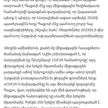
տարուած է Պաքուի մէջ այս միջազգային հեղինակաւոր
համաժողովի կայացման գաղափարով, որ Հայաստան
պէտք է պնդէր, որ Ատրպէյճան ազատ արձակէ 2020ի
պատերազմէն ետք Պաքուի մէջ պահուող բոլոր հայ
ռազմագերիները, ինչպէս նաեւ՝ Սեպտեմբեր 2023էն ի վեր
պահուող Արցախի ութ բարձրաստիճան պաշտօնեաները։
Վերջին ամիսներուն, քանի մը միջազգային հաւաքներու
ժամանակ նախագահ Ալիեւ յոխորտացած է, որ
Ատրպէյճան կը հիւրընկալէ COP29 համաժողովը՝ այդ
վերագրելով «իր երկրի նկատմամբ միջազգային
յարգանքի աճով՝ երկուքուկէս ամիս անց» անոր կողմէ
Արցախի բռնագրաւումէն եւ ցեղային զտումներէ ետք։
«COP29-ն նախագահելը եւ այս ձեռնարկի կայացումը
Պաքու, վառ օրինակներ են այն մեծ վստահութեան, որ
միջազգային հանրութիւնը կը տածէ մեր երկրին
նկատմամբ։ Գրեթէ 200 երկիր միաձայն պաշտպանած է