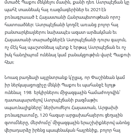
մտածէ Պաքու մեկնելու մասին, քանի դեռ Ատրպէյճան կը
պահէ տասնեակ հայ ռազմագերիներ եւ 2021էն
բռնագրաւած է Հայաստանի Հանրապետութեան որոշ
հատուածներ: Ատրպէյճանի կողմէ առանց բոլոր հայ
բանտարկեալներու նախապէս ազատ արձակման եւ
Հայաստանի տարածքներէն Ատրպէյճանի դուրս գալուն,
ոչ մէկ հայ պաշտօնեայ պէտք է երթայ Ատրպէյճան եւ ոչ
իսկ հանդիպում ունենայ կամ բանակցութիւն վարէ Պաքուի
հետ:
Նուազ բաղձալի այլընտրանք կ՛ըլլայ, որ Փաշինեան կամ
իր ներկայացուցիչը մեկնի Պաքու եւ պահանջէ ելոյթ
ունենալ 198 երկիրներու միջազգային համաժողովին՝
դատապարտելով Ատրպէյճանի բազմաթիւ
սպառնալիքները՝ ներխուժելու Հայաստան, Արցախի
բռնագրաւումը, 120 հազար արցախահայերու ցեղային
զտումները, մերժումը՝ միջազգային երաշխիքներով անոնց
վերադարձը իրենց պապենական հայրենիք, բոլոր հայ