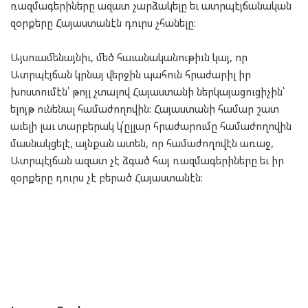
ռազմագերիները ազատ չարձակելը եւ ատրպէյճանական
զօրքերը Հայաստանէն դուրս չհանելը։
Այսուամենայնիւ, մեծ հաւանականութիւն կայ, որ
Ատրպէյճան կրնայ վերջին պահուն հրաժարիլ իր
խոստումէն՝ թոյլ չտալով Հայաստանի ներկայացուցիչին՝
ելոյթ ունենալ համաժողովին: Հայաստանի համար շատ
աւելի լաւ տարբերակ կ՛ըլլար հրաժարումը համաժողովին
մասնակցելէ, այնքան ատեն, որ համաժողովէն առաջ,
Ատրպէյճան ազատ չէ ձգած հայ ռազմագերիները եւ իր
զօրքերը դուրս չէ բերած Հայաստանէն: