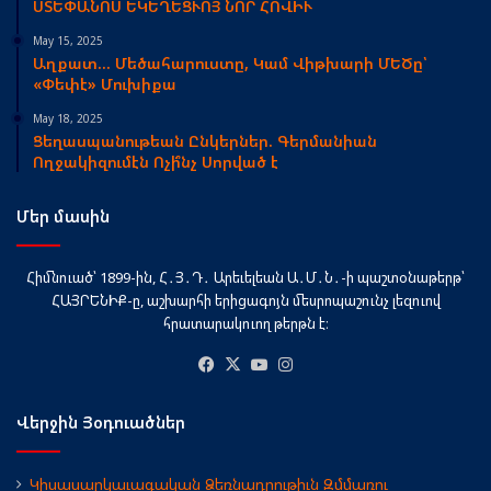
ՍՏԵՓԱՆՈՍ ԵԿԵՂԵՑՒՈՅ ՆՈՐ ՀՈՎԻՒ
May 15, 2025
Աղքատ… Մեծահարուստը, Կամ Վիթխարի ՄԵԾը՝
«Փեփէ» Մուխիքա
May 18, 2025
Ցեղասպանութեան Ընկերներ. Գերմանիան
Ողջակիզումէն Ոչի՞նչ Սորված է
Մեր մասին
Հիմնուած՝ 1899-ին, Հ․Յ․Դ․ Արեւելեան Ա․Մ․Ն․-ի պաշտօնաթերթ՝
ՀԱՅՐԵՆԻՔ-ը, աշխարհի երիցագոյն մեսրոպաշունչ լեզուով
հրատարակուող թերթն է։
Facebook
X
YouTube
Instagram
Վերջին Յօդուածներ
Կիսասարկաւագական Ձեռնադրութիւն Զմմառու