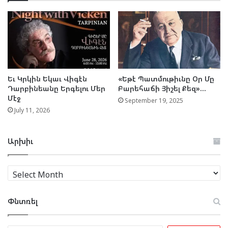
Եւ Կրկին Եկաւ Վիգէն
«Եթէ Պատմութիւնը Օր Մը
Դարբինեանը Երգելու Մեր
Բարեհաճի Յիշել Քեզ»…
Մէջ
September 19, 2025
July 11, 2026
Արխիւ
Արխիւ
Փնտռել