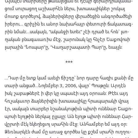
Այս­պէս տա­րի­նե­րը թա­ւա­լե­ցան եւ դէ­պի գե­րա­րդ­ի­ա­կա­նա­
ցում սու­րա­ցող աշ­խար­հէն ներս, խտա­սա­լիկ­ներ շու­կայ
մուտք գոր­ծե­լով, ձայ­նե­րիզ­նե­րը վե­րա­ծե­ցին ան­գոր­ծա­ծե­լի
իրե­րու… գրի­չին եւ անոր նա­խա­հայր փե­տու­րի ճա­կա­տագ­
րին նման:…սա­կայն, “ական­ջի ետեւ“ չէի դրած եւ հոն` լսո­
ղա­կան բնա­գա­ւա­ռիս մէջ, շա­րու­նակ կը հնչէր Եա­քո­վո­սի
լա­րա­յին “Նու­պար“ը, “Վա­ղար­շա­պա­տի Պար“ը, եւայլն:
***
…Դար մը ետք կամ աւե­լի ճիշ­դը` նոր դա­րը հա­զիւ քա­նի մը
տա­րի ան­ցած…Նո­յեմ­բեր 3, 2006, վայր` Պոս­թըն: Ար­դէն
իսկ շա­բաթ­նե­րէ ի վեր կը սպա­սէի այդ օր­ուան: Թէ­եւ այդ
հռչա­կա­ւոր ձայ­նե­րի­զին խտա­սա­լի­կը հրա­պա­րա­կի վրայ
էր, սա­կայն տար­բեր նշա­նա­կու­թիւն պի­տի ու­նե­նար Եա­քո­
պո­սի ելոյ­թին ներ­կայ ըլ­լա­լը: Ան ելոյթ պի­տի ու­նե­նար Հար­
վըր­տի մէկ եկե­ղեց­ւոյ սրա­հին մէջ: Ան­համ­բեր եմ այդ օր:
Ձեռ­նար­կէն ժամ մը առաջ գոր­ծես կը քշեմ սրա­հի ուղ­ղու­