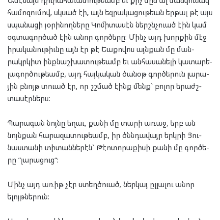
հա­մո­զու­մով, սկսած էի, այն եզ­րա­կա­ցու­թեան եր­թալ թէ այս
սպա­նա­ցի յօ­րի­նող­նե­րը Կո­մի­տա­սէն ներշնչ­ուած էին կամ
օգ­տա­գոր­ծած էին անոր գոր­ծե­րը: Մինչ այդ խոր­քին մէջ
իրա­կա­նու­թիւնը այն էր թէ Եա­քո­վոս այն­քան մը ման­
րակր­կիտ ինք­նաշ­խա­տու­թեամբ եւ ան­հա­սա­նե­լի կա­տա­րե­
լա­գոր­ծու­թեամբ, այդ հայ­կա­կան ծա­նօթ գոր­ծե­րուն լա­րա­
յին բնոյթ տուած էր, որ շշմած էինք մենք` բո­լոր երաժշ­
տա­սէր­ներս:
Պա­րա­գան նոյ­նը եղաւ, քա­նի մը տա­րի առաջ, երբ ան
նոյն­քան հա­րա­զա­տու­թեամբ, իր ծննդա­վայր երկ­րի Յու­
նաս­տա­նի տի­տան­նե­րէն` Թէ­ո­տո­րա­քի­սի քա­նի մը գոր­ծե­
րը “լա­րա­ցուց“:
Մինչ այդ առիթ չէր ստեղծ­ուած, ներ­կայ ըլ­լա­լու անոր
ելոյթ­նե­րուն: