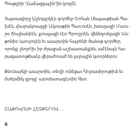
Պոս­թը­նի “Հա­մազ­գա­յին“ին կող­մէ:
Յայ­տա­գի­րը կ՛ընդգր­կէր գոր­ծեր Եո­հան Սե­պասթ­ի­ան Պա­
խէն, փա­րակ­ուայ­ցի Ակուս­թին Պա­ռո­սէն, իտա­լա­ցի Մաու­
րօ Ճուլ­ի­անի­էն, քու­պա­ցի Լէօ Պրուը­րէն, վե­նեզ­ուե­լա­ցի Ան­
թոնիօ Լաու­րո­յէն եւ աւար­տին հայ­րե­նի ծա­նօթ գոր­ծեր,
որոնք շնոր­հիւ իր ժրա­ջան աշ­խա­տան­քին, ամէ­նայն հա­
րա­զա­տու­թեամբ վե­րած­ուած են լա­րա­յին կտոր­նե­րու:
Ձեռ­նար­կի աւար­տին, տե­ղի ու­նե­ցաւ հի­ւ­րա­սի­րու­թիւն եւ
մտեր­միկ զրոյց` ար­ուես­տա­գէ­տին հետ:
ԵԱ­ՔՈ­ՎՈ­ՍԻ ՀԵՏ­ՔԵ­ՐՈՎ. . .
Զ
.