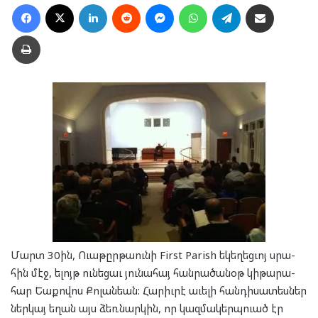
Facebook
X
LinkedIn
Reddit
Messenger
WhatsApp
Telegram
Ուղարկել նամակ
Տպել
Մարտ 30ին, Ուա­թըր­թաու­նի First Parish եկե­ղեց­ւոյ սրա­
հին մէջ, ելոյթ ու­նե­ցաւ յու­նա­հայ հան­րա­ծա­նօթ կի­թա­րա­
հար Եա­քո­վոս Քո­լան­եան: Հա­րիւ­րէ աւե­լի հան­դի­սա­տես­ներ
ներ­կայ եղան այս ձեռ­նար­կին, որ կազ­մա­կերպ­ուած էր