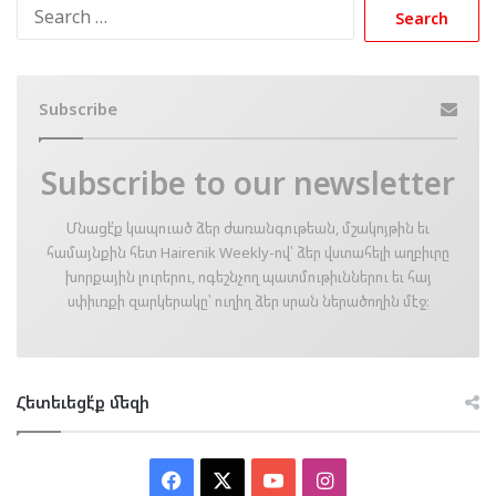
Search
for:
Subscribe
Subscribe to our newsletter
Մնացէ՛ք կապուած ձեր ժառանգութեան, մշակոյթին եւ
համայնքին հետ Hairenik Weekly-ով՝ ձեր վստահելի աղբիւրը
խորքային լուրերու, ոգեշնչող պատմութիւններու եւ հայ
սփիւռքի զարկերակը՝ ուղիղ ձեր սրան ներածողին մէջ։
Հետեւեցէ՛ք մեզի
Facebook
X
YouTube
Instagram