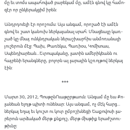
մը եւ տոմս ապա­հո­ված բա­րե­կամ մը, ամէն գնով կը հա­մո­
զէր որ ըն­կե­րակ­ցիմ իրեն:
Անդրդ­ուե­լի էր որո­շումս: Այս ան­գամ, որո­շած էի ամէն
գնով եւ շատ կա­նուխ ներ­կա­յա­նալ սրահ: Մնաց­եա­լը կառ­
չած կը մնայ ունկնդ­րա­կան նե­րաշ­խար­հիս ան­մո­ռա­նա­լի
յու­շե­րուն մէջ: Պախ, Թա­ռե­կա, Պառի­օս, Կո­մի­տաս,
Սպենդ­ի­ար­եան…Եւ­րո­պա­կա­նը, լա­տին ամերիկ­եանն ու
հայ­րե­նի երանգ­նե­րը, բո­լորն ալ լա­րա­յին կշռոյ­թով ներ­կայ
էին:
***
Մարտ 30, 2012, Պոս­թընՈւա­թըր­թաուն: Ան­գամ մը եւս Քո­
լան­եան ելոյթ պի­տի ու­նե­նար: Այս ան­գամ, ոչ մէկ հարց…
ներ­կայ եղայ եւ կուշտ ու կուր ըմ­բոշխ­նե­ցի Եա­քո­վո­սի լա­
րե­րուն ար­ձա­կած մերթ քնքոյշ, մերթ միս­թիք երաժշ­տու­
թիւնը: