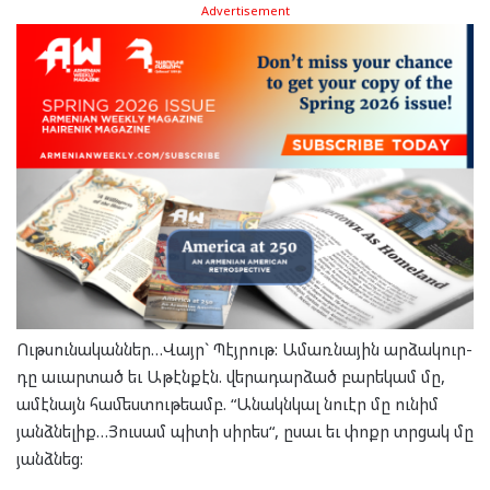
Advertisement
Ութ­սու­նա­կան­ներ…Վայր` Պէյ­րութ: Ամառ­նա­յին ար­ձա­կուր­
դը աւար­տած եւ Աթէն­քէն. վե­րա­դար­ձած բա­րե­կամ մը,
ամէ­նայն հա­մես­տու­թեամբ. “Անակն­կալ նուէր մը ու­նիմ
յանձ­նե­լիք…Յու­սամ պի­տի սի­րես“, ըսաւ եւ փոքր տրցակ մը
յանձ­նեց: