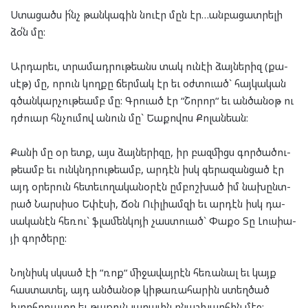
Ստա­ցածս ի՜նչ թան­կա­գին նուէր մըն էր…ան­բա­ցատ­րե­լի
ձօ՛ն մը:
Ար­դա­րեւ, տրա­մադ­րու­թեանս տակ ու­նէի ձայ­նե­րիզ (քա­
սէթ) մը, որուն կող­քը ճեր­մակ էր եւ օժտ­ուած` հայ­կա­կան
գծան­կար­չու­թեամբ մը: Գրուած էր “Շո­րոր“ եւ ան­ծա­նօթ ու
դժուար հնչու­մով անուն մը` Եա­քո­վոս Քո­լան­եան:
Քա­նի մը օր ետք, այս ձայ­նե­րի­զը, իր բազ­միցս գոր­ծա­ծու­
թեամբ եւ ունկնդ­րու­թեամբ, ար­դէն իսկ գե­րա­զան­ցած էր
այդ օրե­րուն հե­տե­ւո­ղա­կա­նօ­րէն ըմ­բոշ­խած իմ նա­խընտ­
րած Նար­սի­սօ Եփէ­սի, Ճօն Ուիլ­ի­ամ­զի եւ ար­դէն իսկ դա­
սա­կա­նէն հե­ռու` ֆլա­մեն­կո­յի չաստ­ուած` Փա­քօ Տը Լուս­իա­
յի գոր­ծե­րը:
Նոյ­նիսկ սկսած էի “ռոք“ մի­ջա­վայ­րէն հե­ռա­նալ եւ կայք
հաս­տա­տել, այդ ան­ծա­նօթ կի­թա­ռա­հա­րին ստեղ­ծած
խորհր­դա­ւոր եւ թա­քուն լա­րա­յին բնաշ­խար­հին մէջ: