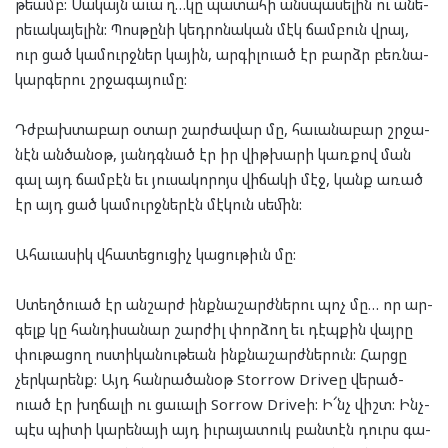
թեամբ: Սա­կայն աւա՜ղ…կը պա­տա­հի անս­պա­սե­լին ու անե­
րե­ւա­կա­յե­լին: Պոս­թը­նի կեդ­րո­նա­կան մէկ ճամ­բուն վրայ,
ուր ցած կա­մուրջ­ներ կա­յին, ար­գիլ­ուած էր բարձր բեռ­նա­
կար­գե­րու շրջա­գա­յու­մը:
Դժբախ­տա­բար օտար շար­ժա­վար մը, հա­ւա­նա­բար շրջա­
նէն ան­ծա­նօթ, յանդգ­նած էր իր վիթ­խա­րի կառ­քով ման
գալ այդ ճամ­բէն եւ յու­սա­կո­րոյս վի­ճա­կի մէջ, կանք առած
էր այդ ցած կա­մուրջ­նե­րէն մէ­կուն սե­մին:
Ահա­ւա­սիկ վհա­տե­ցու­ցիչ կա­ցու­թիւն մը:
Ստեղծ­ուած էր ան­շարժ ինք­նա­շարժ­նե­րու պոչ մը… որ ար­
գելք կը հան­դի­սա­նար շար­ժիլ փոր­ձող եւ դէպ­քին վայ­րը
փու­թա­ցող ոս­տի­կա­նու­թեան ինք­նա­շարժ­նե­րուն: Հար­ցը
չեր­կա­րենք: Այդ հան­րա­ծա­նօթ Storrow Driveը վե­րած­
ուած էր խղճա­լի ու ցա­ւա­լի Sorrow Driveի: Ի՜նչ վիշտ: Ինչ­
պէս պի­տի կա­րե­նա­յի այդ իւ­րա­յա­տուկ բան­տէն դուրս գա­