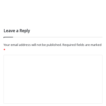
Leave a Reply
Your email address will not be published.
Required fields are marked
*
C
o
m
m
e
n
t