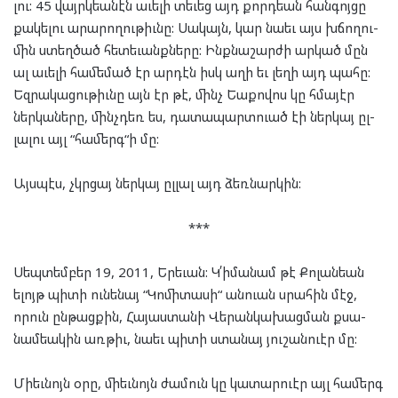
լու: 45 վայրկ­եա­նէն աւե­լի տե­ւեց այդ քորդ­եան հան­գոյ­ցը
քա­կե­լու արա­րո­ղու­թիւնը: Սա­կայն, կար նա­եւ այս խճո­ղու­
մին ստեղ­ծած հե­տե­ւանք­նե­րը: Ինք­նա­շար­ժի ար­կած մըն
ալ աւե­լի հա­մե­մած էր ար­դէն իսկ աղի եւ լե­ղի այդ պա­հը:
Եզ­րա­կա­ցու­թիւնը այն էր թէ, մինչ Եա­քո­վոս կը հմա­յէր
ներ­կա­նե­րը, մինչ­դեռ ես, դա­տա­պարտ­ուած էի ներ­կայ ըլ­
լա­լու այլ “հա­մերգ“ի մը:
Այս­պէս, չկրցայ ներ­կայ ըլ­լալ այդ ձեռ­նար­կին:
***
Սեպ­տեմ­բեր 19, 2011, Երե­ւան: Կ՛ի­մա­նամ թէ Քո­լան­եան
ելոյթ պի­տի ու­նե­նայ “Կո­մի­տա­սի“ ան­ուան սրա­հին մէջ,
որուն ըն­թաց­քին, Հա­յաս­տա­նի Վե­րան­կա­խաց­ման քսա­
նամ­եա­կին առ­թիւ, նա­եւ պի­տի ստա­նայ յու­շան­ուէր մը:
Մի­եւ­նոյն օրը, մի­եւ­նոյն ժա­մուն կը կա­տար­ուէր այլ հա­մերգ