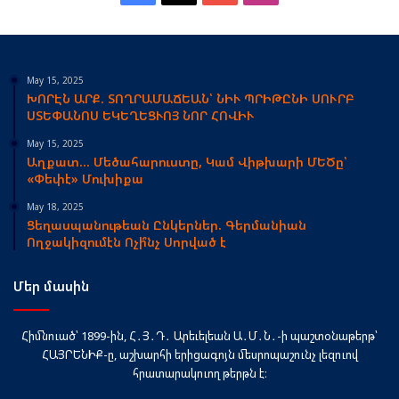
May 15, 2025
ԽՈՐԷՆ ԱՐՔ. ՏՈՂՐԱՄԱՃԵԱՆ՝ ՆԻՒ ՊՐԻԹԸՆԻ ՍՈՒՐԲ
ՍՏԵՓԱՆՈՍ ԵԿԵՂԵՑՒՈՅ ՆՈՐ ՀՈՎԻՒ
May 15, 2025
Աղքատ… Մեծահարուստը, Կամ Վիթխարի ՄԵԾը՝
«Փեփէ» Մուխիքա
May 18, 2025
Ցեղասպանութեան Ընկերներ. Գերմանիան
Ողջակիզումէն Ոչի՞նչ Սորված է
Մեր մասին
Հիմնուած՝ 1899-ին, Հ․Յ․Դ․ Արեւելեան Ա․Մ․Ն․-ի պաշտօնաթերթ՝
ՀԱՅՐԵՆԻՔ-ը, աշխարհի երիցագոյն մեսրոպաշունչ լեզուով
հրատարակուող թերթն է։