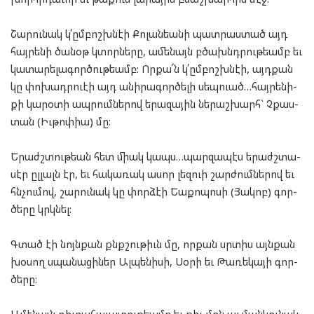
Շա­րու­նակ կ՛ըմ­բոշխ­նէի Քո­լան­եա­նի պատ­րաս­տած այդ
հայ­րե­նի ծա­նօթ կտոր­նե­րը, ամե­նայն բծախնդ­րու­թեամբ եւ
կա­տա­րե­լա­գոր­ծու­թեամբ: Որ­քա՜ն կ՛ըմ­բոշխ­նէի, այդ­քան
կը փո­խադր­ուէի այդ անի­րա­գոր­ծե­լի սեպ­ուած…հայ­րե­նի­
քի կա­րօ­տի ապ­րում­նե­րով երա­զա­յին նե­րաշ­խարհ` Չքաս­
տան (Իւ­թոփ­իա) մը:
Երաժշ­տու­թեան հետ մի­ակ կապս…պար­զա­պէս երաժշ­տա­
սէր ըլ­լալն էր, եւ հա­կա­ռակ ասոր լեզ­ուի շար­ժում­նե­րով եւ
հնչու­մով, շա­րու­նակ կը փոր­ձէի Եա­քո­պո­սի (Յա­կոբ) գոր­
ծե­րը կրկնել:
Գտած էի նոյն­քան քնքշու­թիւն մը, որ­քան սրտիս այն­քան
խօ­սող սպա­նա­ցի­ներ Ալ­պե­նի­սի, Սօ­րի եւ Թա­ռե­կա­յի գոր­
ծե­րը:
Ամէ­նայն դիւ­րա­հա­ւա­տու­թեամբ եւ քիչ մըն ալ ման­կու­նակ