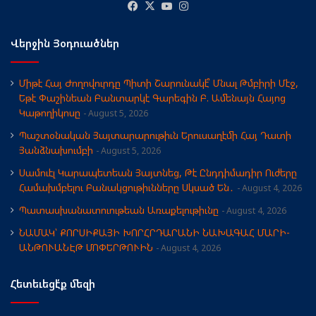
Facebook
X
YouTube
Instagram
Վերջին Յօդուածներ
Միթէ Հայ Ժողովուրդը Պիտի Շարունակէ՞ Մնալ Թմբիրի Մէջ,
Եթէ Փաշինեան Բանտարկէ Գարեգին Բ. Ամենայն Հայոց
Կաթողիկոսը
August 5, 2026
Պաշտօնական Յայտարարութիւն Երուսաղէմի Հայ Դատի
Յանձնախումբի
August 5, 2026
Սամուէլ Կարապետեան Յայտնեց, Թէ Ընդդիմադիր Ուժերը
Համախմբելու Բանակցութիւնները Սկսած Են․
August 4, 2026
Պատասխանատուութեան Առաքելութիւնը
August 4, 2026
ՆԱՄԱԿ՝ ՔՈՐՍԻՔԱՅԻ ԽՈՐՀՐԴԱՐԱՆԻ ՆԱԽԱԳԱՀ ՄԱՐԻ-
ԱՆԹՈՒԱՆԷԹ ՄՈՓԵՐԹՈՒԻՆ
August 4, 2026
Հետեւեցէ՛ք մեզի