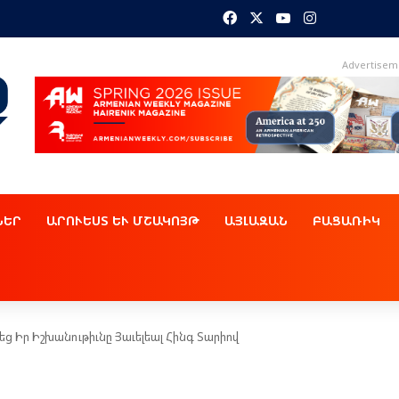
Facebook
X
YouTube
Instagram
Advertisem
ՆԵՐ
ԱՐՈՒԵՍՏ ԵՒ ՄՇԱԿՈՅԹ
ԱՅԼԱԶԱՆ
ԲԱՑԱՌԻԿ
 Իր Իշխանութիւնը Յաւելեալ Հինգ Տարիով