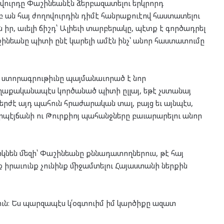
ղովուրդը Փաշինեանէն ձերբազատելու երկրորդ
երբ ան հայ ժողովուրդին դիմէ հանրաքուէով հաստատելու
իր, աւելի ճիշդ՝ Ալիեւի տարբերակը, պէտք է գործադրել
շինեանը պիտի ընէ կարելի ամէն ինչ՝ անոր հաստատումը
 ստորագրութիւնը պայմանաւորած է նոր
աքականապէս կործանած պիտի ըլլայ, եթէ չստանայ
մերժէ այդ պահուն հրաժարական տալ, բայց եւ այնպէս,
րպէյճանի ու Թուրքիոյ պահանջները բաւարարելու անոր
կնեն մեզի՝ Փաշինեանը քննադատողներուս, թէ հայ
ք իրաւունք չունինք միջամտելու Հայաստանի ներքին
ուն։ Ես պարզապէս կ՛օգտուիմ իմ կարծիքը ազատ