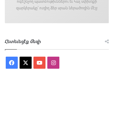
ոգեշնչող պատմութիւններու եւ հայ սփիւռքի
զարկերակը՝ ուղիղ ձեր սրան ներածողին մէջ։
Հետեւեցէ՛ք մեզի
Facebook
X
YouTube
Instagram