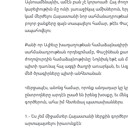
Այնուամենայնիւ, ամէն բան չէ կորսուած։ Հայ ժո
կարելիութիւն մը ունի. յառաջիկայ ամիսներուն, 
կամ մերժելու Հայաստանի նոր սահմանադրութեան 
բոլոր ջանքերը զայն տապալելու համար, թէեւ Փա
ապահովելու։
Քանի որ Ալիեւը խաղաղութեան համաձայնագիրի
սահմանադրութեան որդեգրմամբ, Փաշինեան քաղ
ժողովուրդին համաձայնութիւնը։ Նոյնիսկ եթէ ան 
պիտի դառնայ հայ ազգի ծաղրի առարկան, եւ Ազ
մեծ ծրագիրները պիտի անհետանան։
Վերջապէս, անոնց համար, որոնք անդադար կը կր
ընտրողները արդէն ըսած են իրենց խօսքը, եւ մեն
գործերուն, ահա իմ հետեւեալ պատասխաններս.
1.- Ես չեմ միջամտեր Հայաստանի ներքին գործեր
արտայայտելու իրաւունքէն։