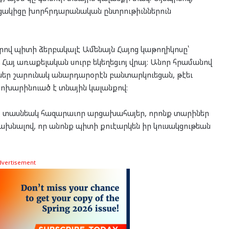
րցակիցը խորհրդարանական ընտրութիւններուն
ով պիտի ձերբակալէ Ամենայն Հայոց կաթողիկոսը՝
Հայ առաքելական սուրբ եկեղեցւոյ վրայ։ Անոր հրամանով
եր շարունակ անարդարօրէն բանտարկուեցան, թէեւ
փոխարինուած է տնային կալանքով։
 է տասնեակ հազարաւոր արցախահայեր, որոնք տարիներ
խնալով, որ անոնք պիտի քուէարկեն իր կուսակցութեան
dvertisement