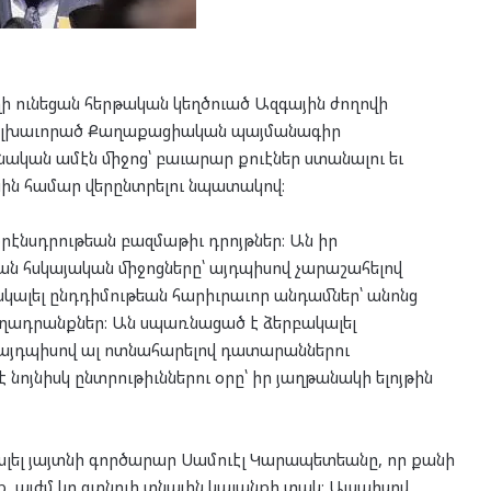
ի ունեցան հերթական կեղծուած Ազգային ժողովի
ի գլխաւորած Քաղաքացիական պայմանագիր
նական ամէն միջոց՝ բաւարար քուէներ ստանալու եւ
ին համար վերընտրելու նպատակով։
նսդրութեան բազմաթիւ դրոյթներ։ Ան իր
 հսկայական միջոցները՝ այդպիսով չարաշահելով
կալել ընդդիմութեան հարիւրաւոր անդամներ՝ անոնց
 մեղադրանքներ։ Ան սպառնացած է ձերբակալել
՝ այդպիսով ալ ոտնահարելով դատարաններու
նոյնիսկ ընտրութիւններու օրը՝ իր յաղթանակի ելոյթին
լել յայտնի գործարար Սամուէլ Կարապետեանը, որ քանի
 այժմ կը գտնուի տնային կալանքի տակ։ Այսպիսով,