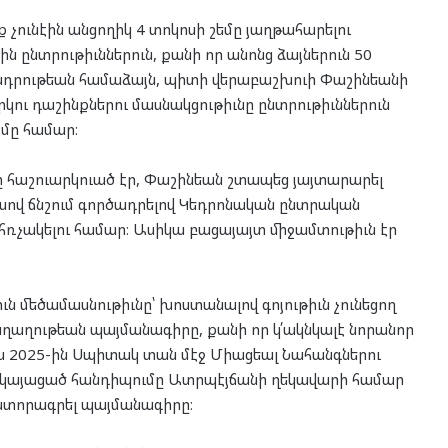
 չունէին անցողիկ 4 տոկոսի շեմը յաղթահարելու
ն ընտրութիւններուն, քանի որ անոնց ձայներուն 50
սդրութեան համաձայն, պիտի վերաբաշխուի Փաշինեանի
երկու դաշինքներու մասնակցութիւնը ընտրութիւններուն
մը համար։
մասը հաշուարկուած էր, Փաշինեան շտապեց յայտարարել
իսով ճնշում գործադրելով Կեդրոնական ընտրական
ղ հռչակելու համար։ Ասիկա բացայայտ միջամտութիւն էր
ւն մեծամասնութիւնը՝ խոստանալով գոյութիւն չունեցող
աղաղութեան պայմանագիրը, քանի որ կ՛ակնկալէ նորանոր
տոս 2025-ին Սպիտակ տան մէջ Միացեալ Նահանգներու
ւ կայացած հանդիպումը Ատրպէյճանի ղեկավարի համար
 ստորագրել պայմանագիրը։