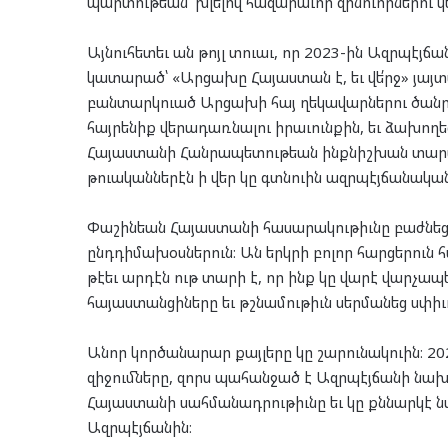
պարտութեան՝ խլելով հազարաւոր զինուորներու կ
Այնուհետեւ ան թոյլ տուաւ, որ 2023-ին Ազրպէյ
կատարած՝ «Արցախը Հայաստան է, եւ վե՛րջ» յայ
բանտարկուած Արցախի հայ ղեկավարներու ծանր 
հայրենիք վերադառնալու իրաւունքին, եւ ձախող
Հայաստանի Հանրապետութեան ինքնիշխան տարած
թուականներէն ի վեր կը գտնուին ազրպէյճանակ
Փաշինեան Հայաստանի հասարակութիւնը բաժնեց «ս
ընդդիմախօսներուն։ Ան երկրի բոլոր հարցերուն
թէեւ արդէն ութ տարի է, որ ինք կը վարէ վարչ
հայաստանցիները եւ թշնամութիւն սերմանեց սփի
Անոր կործանարար քայլերը կը շարունակուին։ 2
զիջումները, զորս պահանջած է Ազրպէյճանի նախ
Հայաստանի սահմանադրութիւնը եւ կը քննարկէ 
Ազրպէյճանին։