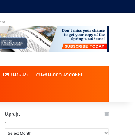
ent
125-ԱՄԵԱԿ
ԲԱԺԱՆՈՐԴԱԳՐՈՒԻԼ
Արխիւ
Արխիւ