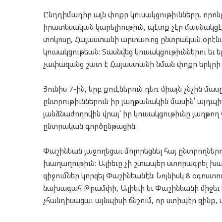
Ընդդիմադիր այն փոքր կուսակցութիւնները, որոնք
իրատեսական կարելիութիւն, պէտք չէր մասնակցէի
տոկոսը, Հայաստանի արտառոց ընտրական օրէն
կուսակցութեան։ Տասնվեց կուսակցութիւններու եւ 
չափազանց շատ է Հայաստանի նման փոքր երկրի 
Յունիս 7-ին, երբ քուէներուն դեռ միայն չնչին 
ընտրութիւններուն իր յաղթանակին մասին՝ այդպ
յանձնաժողովին վրայ՝ իր կուսակցութիւնը յաղթո
ընտրական գործընթացին։
Փաշինեան յաջողեցաւ մոլորեցնել հայ ընտրողներո
խաղաղութիւն: Ալիեւը չի շտապեր ստորագրել խ
զիջումներ կորզել Փաշինեանէն: Նոյնիսկ 8 օգոս
նախագահ Թրամփի, Ալիեւի եւ Փաշինեանի միջե
չհանդիսացաւ այնպիսի ճնշում, որ ստիպէր զինք,