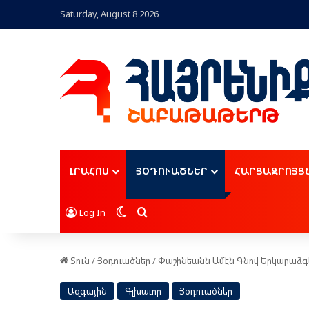
Saturday, August 8 2026
ԼՐԱՀՈՍ
ՅՕԴՈՒԱԾՆԵՐ
ՀԱՐՑԱԶՐՈՅՑ
Switch skin
Որոնել
Log In
Տուն
/
Յօդուածներ
/
Փաշինեանն Ամէն Գնով Երկարաձգեց
Ազգային
Գլխաւոր
Յօդուածներ