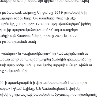
եանքեր եւ աւելի մեծաթիւ վիրաւորներ պատճառելով։
ճան բռնագրաւէ ամբողջ Արցախը՝ 2019 թուականին իր
տարարութենէն ետք։ Ան անտեսեց Պաքուի մէջ
վիճակը, չսատարեց 120.000 արցախահայերու՝ իրենց
եցաւ իր պարտականութեան մէջ՝ ազատագրելու
քի այն հատուածները, որոնք 2021 եւ 2022
ան բռնագրաւման տակ։
եւերու» եւ «սպիտակներու»՝ իր համակիրներուն եւ
 համար կեղծ կերպով մեղադրեց նախկին ղեկավարները,
ապետի պաշտօնը։ Ան պառակտեց արցախահայութիւնն ու
ւռքի նկատմամբ։
020-ի պատերազմէն ի վեր ան կատարած է այն բոլոր
ագահ Իլհամ Ալիեւը։ Ան համաձայնած է փոխել
նախկին չորս ազրպէյճանական
անքլաւներու
փոխանցումը