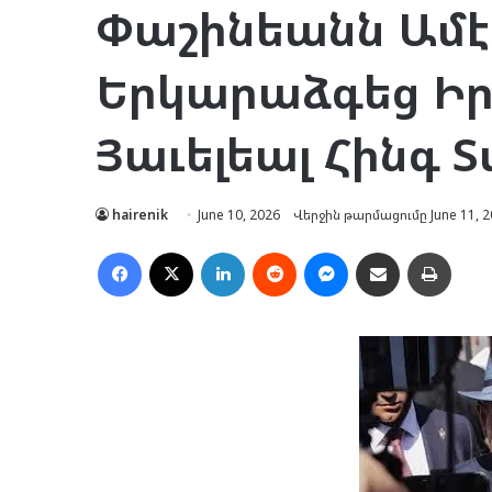
Փաշինեանն Ամէ
Երկարաձգեց Իր
Յաւելեալ Հինգ 
hairenik
June 10, 2026
Վերջին թարմացումը June 11, 2
Facebook
X
LinkedIn
Reddit
Messenger
Ուղարկել նամակ
Տպել