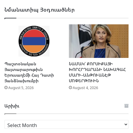
Նմանատիպ Յօդուածներ
Պաշտօնական
ՆԱՄԱԿ՝ ՔՈՐՍԻՔԱՅԻ
Յայտարարութիւն
ԽՈՐՀՐԴԱՐԱՆԻ ՆԱԽԱԳԱՀ
Երուսաղէմի Հայ Դատի
ՄԱՐԻ-ԱՆԹՈՒԱՆԷԹ
Յանձնախումբի
ՄՈՓԵՐԹՈՒԻՆ
August 5, 2026
August 4, 2026
Արխիւ
Արխիւ