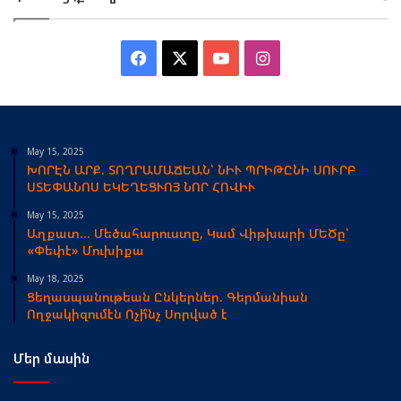
Facebook
X
YouTube
Instagram
May 15, 2025
ԽՈՐԷՆ ԱՐՔ. ՏՈՂՐԱՄԱՃԵԱՆ՝ ՆԻՒ ՊՐԻԹԸՆԻ ՍՈՒՐԲ
ՍՏԵՓԱՆՈՍ ԵԿԵՂԵՑՒՈՅ ՆՈՐ ՀՈՎԻՒ
May 15, 2025
Աղքատ… Մեծահարուստը, Կամ Վիթխարի ՄԵԾը՝
«Փեփէ» Մուխիքա
May 18, 2025
Ցեղասպանութեան Ընկերներ. Գերմանիան
Ողջակիզումէն Ոչի՞նչ Սորված է
Մեր մասին