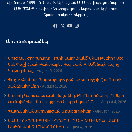
Հիմնուած՝ 1899-ին, Հ․Յ․Դ․ Արեւելեան Ա․Մ․Ն․-ի պաշտօնաթերթ՝
ՀԱՅՐԵՆԻՔ-ը, աշխարհի երիցագոյն մեսրոպաշունչ լեզուով
հրատարակուող թերթն է։
Facebook
X
YouTube
Instagram
Վերջին Յօդուածներ
Միթէ Հայ Ժողովուրդը Պիտի Շարունակէ՞ Մնալ Թմբիրի Մէջ,
Եթէ Փաշինեան Բանտարկէ Գարեգին Բ. Ամենայն Հայոց
Կաթողիկոսը
August 5, 2026
Պաշտօնական Յայտարարութիւն Երուսաղէմի Հայ Դատի
Յանձնախումբի
August 5, 2026
Սամուէլ Կարապետեան Յայտնեց, Թէ Ընդդիմադիր Ուժերը
Համախմբելու Բանակցութիւնները Սկսած Են․
August 4, 2026
Պատասխանատուութեան Առաքելութիւնը
August 4, 2026
ՆԱՄԱԿ՝ ՔՈՐՍԻՔԱՅԻ ԽՈՐՀՐԴԱՐԱՆԻ ՆԱԽԱԳԱՀ ՄԱՐԻ-
ԱՆԹՈՒԱՆԷԹ ՄՈՓԵՐԹՈՒԻՆ
August 4, 2026