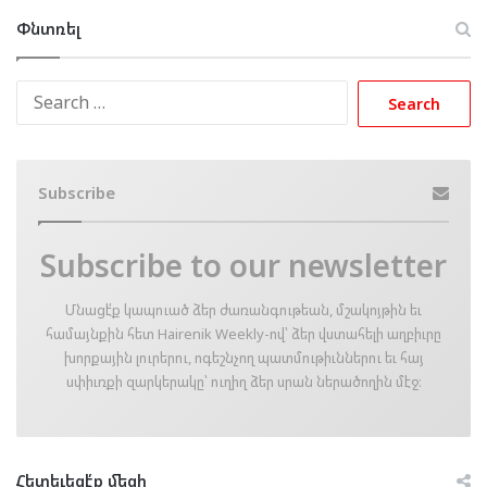
Փնտռել
Search
for:
Subscribe
Subscribe to our newsletter
Մնացէ՛ք կապուած ձեր ժառանգութեան, մշակոյթին եւ
համայնքին հետ Hairenik Weekly-ով՝ ձեր վստահելի աղբիւրը
խորքային լուրերու, ոգեշնչող պատմութիւններու եւ հայ
սփիւռքի զարկերակը՝ ուղիղ ձեր սրան ներածողին մէջ։
Հետեւեցէ՛ք մեզի