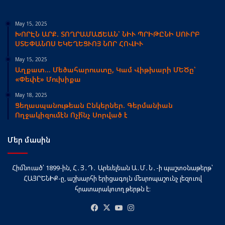
May 15, 2025
ԽՈՐԷՆ ԱՐՔ. ՏՈՂՐԱՄԱՃԵԱՆ՝ ՆԻՒ ՊՐԻԹԸՆԻ ՍՈՒՐԲ
ՍՏԵՓԱՆՈՍ ԵԿԵՂԵՑՒՈՅ ՆՈՐ ՀՈՎԻՒ
May 15, 2025
Աղքատ… Մեծահարուստը, Կամ Վիթխարի ՄԵԾը՝
«Փեփէ» Մուխիքա
May 18, 2025
Ցեղասպանութեան Ընկերներ. Գերմանիան
Ողջակիզումէն Ոչի՞նչ Սորված է
Մեր մասին
Հիմնուած՝ 1899-ին, Հ․Յ․Դ․ Արեւելեան Ա․Մ․Ն․-ի պաշտօնաթերթ՝
ՀԱՅՐԵՆԻՔ-ը, աշխարհի երիցագոյն մեսրոպաշունչ լեզուով
հրատարակուող թերթն է։
Facebook
X
YouTube
Instagram