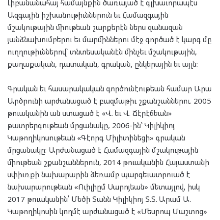
Լիբանանահայ համայնքին ծառայած է գլխաւորապէս
Ազգային իշխանութիւններուն եւ Համազգային
մշակութային միութեան շարքերէն ներս զանազան
յանձնախումբերու եւ մարմիններու մէջ գործած է կարգ մը
ուղղութիւններով՝ տնտեսականէն մինչեւ մշակութային,
քաղաքական, դատական, գրական, ընկերային եւ այլն:
Գրական եւ հասարակական գործունէութեան համար Արա
Արծրունի արժանացած է բազմաթիւ շքանշաններու. 2005
թուականին ան ստացած է «Վ. եւ Վ. Ճէրէճեան»
թատրերգութեան մրցանակը, 2006-ին՝ Կիլիկիոյ
Կաթողիկոսութեան «Գէորգ Միլիտինեցի» գրական
մրցանակը: Արժանացած է Համազգային մշակութային
միութեան շքանշաններուն, 2014 թուականին Հայաստանի
սփիւռքի նախարարին ձեռամբ պարգեւատրուած է
նախարարութեան «Ուիլիըմ Սարոյեան» մետայլով, իսկ
2017 թուականին՝ Մեծի Տանն Կիլիկիոյ Տ.Տ. Արամ Ա.
Կաթողիկոսին կողմէ արժանացած է «Մեսրոպ Մաշտոց»