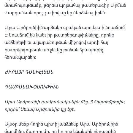
մտահոգութեամբ, թերեւս պոլսահայ թատերագիր Արման
Վարդանեան որոշ չափով մը կը մերձենայ իրեն:
Արա Արծրունիին արձակը գրական արուեստի նուաճում
է: Նուաճում են նաեւ իր թատրերգութիւնները, որոնք
անհեթեթի եւ այլաբանութեան միջոցով արդի հայ
թատրերգութեան առջեւ կը բանան հրապուրիչ
հեռանկարներ:
ԺԻՐԱՅՐ ԴԱՆԻԷԼԵԱՆ
ԴԱՄԲԱՆԱԽՕՍՈՒԹԻՒՆ
Արա Արծրունիի դամբանականին մէջ, 3 հոկտեմբերին,
որդին՝ Սեւակ Արծրունին կը նշէ.
Այսօր մենք հողին պիտի յանձնենք Արա Արծրունիին
մարմինը, մարդու մը, որ իր ողջ կեանքին ընթացքին