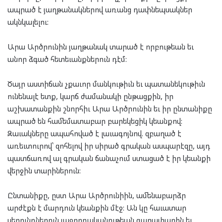
ապրած է յաղթանակներով առանց դափնեպսակներ
ակնկալելու:
Արա Արծրունին յաղթանակ տարած է որբութեան եւ
անոր ձգած հետեւանքներուն դէմ:
Ծայր աստիճան չքաւոր մանկութիւն եւ պատանեկութիւն
ունենալէ ետք, կարճ ժամանակի ընթացքին, իր
աշխատանքին շնորհիւ Արա Արծրունին եւ իր ընտանիքը
ապրած են համեմատաբար բարեկեցիկ կեանքով:
Զաւակները ապահոված է լաւագոյնով. զբաղած է
առեւտուրով՝ զոհելով իր սիրած գրական ասպարէզը, այդ
պատճառով ալ գրական ճանաչում ստացած է իր կեանքի
վերջին տարիներուն:
Ընտանիքը, ըստ Արա Արծրունիին, ամենաբարձր
արժէքն է մարդուն կեանքին մէջ: Ան կը հաւատար
սերունդներուն յաջորդականութեան գաղափարին եւ