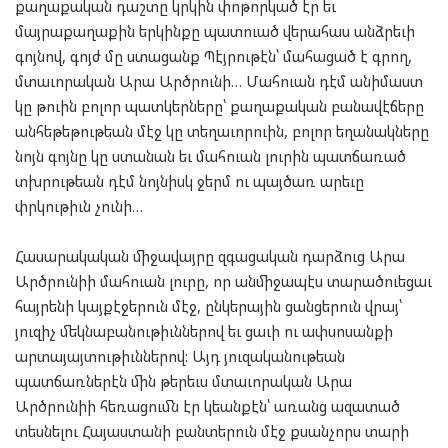
քաղաքական դաշտը կրկին փոթորկած էր եւ
մայրաքաղաքին երկինքը պատուած վերահաս անձրեւի
գոյնով, գոյժ մը ստացանք Պէյրութէն՝ մահացած է գրող,
մտաւորական Արա Արծրունի… Մահուան դէմ անիմաստ
կը թուին բոլոր պատկերները՝ քաղաքական բանավէճերը
անհեթեթութեան մէջ կը տեղաւորուին, բոլոր եղանակները
նոյն գոյնը կը ստանան եւ մահուան լուրին պատճառած
տխրութեան դէմ նոյնիսկ ջերմ ու պայծառ արեւը
փրկութիւն չունի…
Հասարակական միջավայրը զգացական դարձուց Արա
Արծրունիի մահուան լուրը, որ անմիջապէս տարածուեցաւ
հայրենի կայքէջերուն մէջ, ընկերային ցանցերուն վրայ՝
յուզիչ մեկնաբանութիւններով եւ ցաւի ու ափսոսանքի
արտայայտութիւններով: Այդ յուզականութեան
պատճառներէն մին թերեւս մտաւորական Արա
Արծրունիի հեռացումն էր կեանքէն՝ առանց ազատած
տեսնելու Հայաստանի բանտերուն մէջ քսանչորս տարի