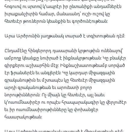
հոգուով ու սրտով կ՚ապրէր իր ընտանիքի անդամներէն
իւրաքանչիւրին համար, մանաւանդ՝ ուշի-ուշով կը
հետեւէր թոռներուն կեանքին եւ գործունէութեան:
Արա Արծրունին յաղթանակ տարած է տգիտութեան դէմ:
Ընդամէնը հինգերորդ դասարանի կրթութիւն ունենալով՝
ամբողջ կեանքը նուիրած է ինքնակրթութեան: Կը բնակէր
գիրքերու աշխարհին մէջ: Ինքնաշխատութեամբ սորված
էր ֆրանսերէն եւ անգլերէն: Կը կարդար միջազգային
գրականութիւն եւ մշտապէս կը հետեւէր միջազգային
արդի գրականութեան եւ արուեստի բոլոր
նորութիւններուն: Ոչ միայն կը հետեւէր, այլ նաեւ
կ՚ուսումնասիրէր ու որպէս հրապարակագիր կը վերլուծէր
եւ իր ուսումնասիրութիւնները կը փոխանցէր
հասարակութեան:
Արա Արծրունի յաղթանակ տարած է միջակութեան դէմ: