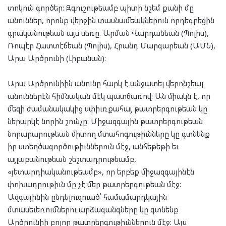
տոկուն գործեր: Զգուշութեամբ պիտի նշեմ քանի մը
անուններ, որոնք վերջին տասնամեակներուն որդեգրեցին
գրականութեան այս սեռը. Արման Վարդանեան (Պոլիս),
Ռոպէր Հատտէճեան (Պոլիս), Հրանդ Մարգարեան (ԱՄՆ),
Արա Արծրունի (Լիբանան):
Արա Արծրունիին անունը հարկ է անջատել վերոնշեալ
անուններէն հիմնական մէկ պատճառով: Ան միակն է, որ
մեզի ժամանակակից սփիւռքահայ թատրերգութեան կը
ներարկէ նորին շունչը: Միջազգային թատրերգութեան
նորարարութեան միտող մտահոգութիւնները կը գտնենք
իր ստեղծագործութիւններուն մէջ, անհեթեթի եւ
այլաբանութեան շեշտադրութեամբ,
«յետարդիականութեամբ», որ երբեք միջազգայինէն
փոխադրութիւն մը չէ մեր թատրերգութեան մէջ:
Ազգայինին ընդելուզուած՝ համամարդկային
մտասեւեռումներու արձագանգները կը գտնենք
Արծրունիի բոլոր թատրերգութիւններուն մէջ: Այս