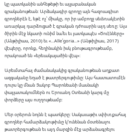
կը պատկանին անհեթեթի եւ այլաբանական
գրականութեան: Արձակագիր գրողը այն հազուագիւտ
գրողներէն է, եթէ ոչ՝ միակը, որ իր ամբողջ սեւեռակէտին
առարկայ դարձուցած է գրական դժուարին այդ սեռը: Այս
ծիրին մէջ նկատի ունիմ նա՛եւ եւ յատկապէս «Ծուէնները»
(Անթիլիաս, 2010) եւ «…Alle՛goria…» (Անթիլիաս, 2017)
վէպերը, որոնք, հեղինակին իսկ բնութագրութեամբ,
որակուած են «երեւակայածին վէպ»:
Արեւմտահայ ժամանակակից գրականութեան աղքատ
ազգականը եղած է թատրերգութիւնը: Այս հաստատումէն
դուրս կը մնան Յակոբ Պարոնեանի մասնակի
փայլատակումներն ու Երուանդ Օտեանի կարգ մը
փորձերը այս ուղղութեամբ:
Մեր օրերուն նոյնն է պատկերը: Սակաւաթիւ սփիւռքահայ
գրողներ համարձակութիւնը կ՚ունենան մօտենալու
թատրերգութեան եւ այդ մարզին մէջ արձանագրելու