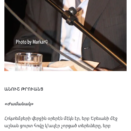
ԱՆՈՒՇ ԹՐՈՒԱՆՑ
«Ժամանակ»
Հոկտեմբերի վերջին օրերէն մէկն էր, երբ Երեւանի մէջ
աշնան ցուրտ հովը կ՚աւլէր չորցած տերեւները, երբ