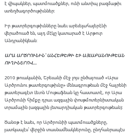
է վիպակներ, պատմուածքներ, ունի անտիպ բազմաթիւ
ստեղծագործութիւններ:
Իր թատրերգութիւնները նաեւ արեւելահայերէնի
վերածուած են, այդ մէկը կատարած է Արթուր
Անդրանիկեան։
ԱՐԱ ԱՐԾՐՈՒՆԻՆ՝ ԱՆՀԵԹԵԹԻ ԵՒ ԱՅԼԱԲԱՆՈՒԹԵԱՆ
ՈՒՂԻՆԵՐՈՎ…
2010 թուականին, Երեւանի մէջ լոյս ընծայուած «Արա
Արծրունու թատերգութիւնը» մենագրութեան մէջ հայրենի
թատերագէտ Լեւոն Մութաֆեան կը հաստատէ, որ Արա
Արծրունի հիմքը դրաւ ազգային փոսթմոտերնիստական
տրամային (ազգային յետարդիական թատրերգութեան):
Ծանօթ է նաեւ, որ Արծրունիի պատմուածքները,
յատկապէս՝ վերջին տասնամեակներունը, ընդհանրապէս