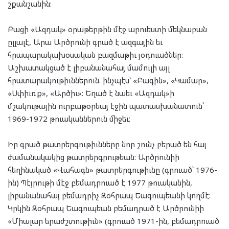
շքանշանին:
Բացի «Ազդակ» օրաթերթին մէջ արուեստի մեկնաբան
ըլլալէ, Արա Արծրունի գրած է ազգային եւ
հրապարակախօսական բազմաթիւ յօդուածներ։
Աշխատակցած է լիբանանահայ մամուլի այլ
հրատարակութիւններուն. ինչպէս՝ «Բագին», «Կամար»,
«Սփիւռք», «Արծիւ»: Եղած է նաեւ «Ազդակ»ի
մշակութային ուրբաթօրեայ էջին պատասխանատուն՝
1969-1972 թուականներուն միջեւ։
Իր գրած թատրերգութիւնները նոր շունչ բերած են հայ
ժամանակակից թատրերգրութեան: Արծրունիի
հեղինակած «Վահագն» թատրերգութիւնը (գրուած՝ 1976-
ին) Պէյրութի մէջ բեմադրուած է 1977 թուականին,
լիբանանահայ բեմադրիչ Զօհրապ Եագուպեանի կողմէ:
Կրկին Զօհրապ Եագուպեան բեմադրած է Արծրունիի
«Միալար երաժշտութիւն» (գրուած 1971-ին, բեմադրուած