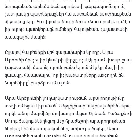
եւրոպական, արեւմտեան արուեստի զարգացումներուն,
շատ լաւ կը պատկերացնէր հայաստանեան եւ սփիւռքեան
միջավայրերը, հայ իրականութիւնը առհասարակ եւ ունէր
իր ուրոյն պատկերացնումները՝ հայութեան, Հայաստանի
ապագային մասին:
Ըլլալով հայրենիքի վեհ գաղափարին կրողը, Արա
Արծունի մինչեւ իր կեանքի վերջը ոչ մէկ դառն խօսք ըսաւ
Հայաստանի մասին, որուն բանտերուն մէջ կը մաշի իր
զաւակը, հաւատալով, որ իշխանաւորները անցողիկ են,
հայրենիքը՝ բարձր ու մնայուն:
Արա Արծրունիի յուղարկաւորութեան արարողութիւնը
տեղի ունեցաւ Լիբանան՝ Անթլիլիասի մայրավանքէն ներս,
ուրկէ անոր մարմինը փոխադրուեցաւ Երեւան: Քանաքեռի
Սուրբ Յակոբ եկեղեցւոյ մէջ հրաժեշտի արարողութեան
ներկայ էին մտաւորականներ, սփիւռքահայեր, Արա
Արծրունիի գրականութեանն ու այդ գրականութեան