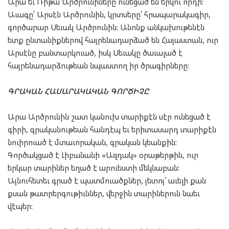
Արա եւ Ռիթա Արծրունիները ունեցած են երկու որդի:
Աւագը՝ Արսէն Արծրունին, կրտսերը՝ հրապարակագիր,
գործարար Սեւակ Արծրունին: Անոնք անկախութենէն
ետք ընտանիքներով հայրենադարձած են Հայաստան, ուր
Արսէնը բանտարկուած, իսկ Սեւակը ծաւալած է
հայրենադարձութեան նպաստող իր ծրագիրները:
ԳՐԱԿԱՆ ՀԱՍԱՐԱԿԱԿԱՆ ԳՈՐԾԻՉԸ
Արա Արծրունին շատ կանուխ տարիքէն սէր ունեցած է
գիրի, գրականութեան հանդէպ եւ երիտասարդ տարիքէն
նուիրուած է մտաւորական, գրական կեանքին:
Գործակցած է Լիբանանի «Ազդակ» օրաթերթին, ուր
երկար տարիներ եղած է արուեստի մեկնաբան:
Այնուհետեւ գրած է պատմուածքներ, յետոյ՝ աւելի քան
քսան թատրերգութիւններ, վերջին տարիներուն նաեւ
վէպեր: