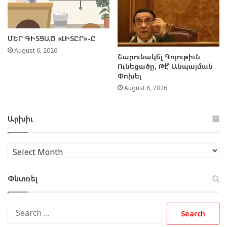
ՄԵՐ ԳԻՏՑԱԾ «ԼԻՏԸՐ»-Ը
August 6, 2026
Շարունակե՞լ Գոյութիւն
Ունեցածը, Թէ՞ Անպայման
Փոխել
August 6, 2026
Արխիւ
Արխիւ
Փնտռել
Search
for: