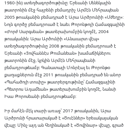
1980-ին) ստեղծագործութիւնը: Երեւանի Սենեկային
թատրոնին մէջ հայրենի բեմադրիչ Արմէն Մեհրապեան
2005 թուականին բեմադրած է Արա Արծրունիի «Մժեղը»:
Նոյն գործը բեմադրուած է նաեւ Թորոնթոյի Համազգայինի
«Ժորժ Սարգսեան» թատերախումբին կողմէ, 2004
թուականին: Արա Արծունիի «Անաւարտ վէպ»
ստեղծագործութիւնը 2008 թուականին բեմադրուած է
Երեւանի «Յովհաննէս Թումանեան» խամաճիկներու
թատրոնին մէջ, կրկին Արմէն Մեհրապեանի
բեմադրութեամբ: Գանատայի Մոնրէալ եւ Թորոնթօ
քաղաքներուն մէջ 2011 թուականին բեմադրած են անոր
«Պահածոյի տուփը» թատրերգութիւնը՝ Համազգայինի
«Պետրոս Ադամեան» թատերախումբին կողմէ, Նանսի
Իսա Թորոսեանի բեմադրութեամբ:
Իր մահէն մէկ տարի առաջ՝ 2017 թուականին, Արա
Արծրունի հրատարակած է «Ծուէններ» երեւակայական
վէպը: Մինչ այդ ան հեղինակած է «Ծովինար» վէպը, գրած