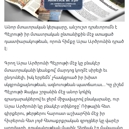
Անոր մտաւորական կերպարը, անշուշտ դրսեւորումն է
Պէյրութի իր մտաւորական ընտանիքին մէջ ստացած
դաստիարակութեան, որուն հիմքը Արա Արծրունին դրած
է:
Գրող Արա Արծրունի Պէյրութի մէջ կը բնակէր
մտաւորականի կեանքով՝ մարդոց կողմէ սիրելի եւ
ընդունելի, իսկ երբեմն՝ չհասկցուած իր խիստ
սկզբունքայնութեան, ազնուութեան պատճառաւ… Կը յիշեմ
Պէյրութի Զալկա շրջանին մէջ անոր կոկիկ
գրադարակներով եւ ջերմ միջավայրով բնակարանը, ուր
Արա Արծրունի կը բնակէր տիկնոջը՝ Ռիթային հետ.
գիրքերու, թերթերու հարուստ աշխարհին մէջ իր
հիւրերուն հետ յոյժ հետաքրքրական զրոյցներ կը վարէր
արուեստի, գրականութեան մասին: Տեղեակ էր մանաւանդ