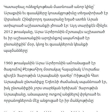
Կատարեալ ունեզրկութեան մատնուած անոր կինը՝
Արաքսին եւ զաւակները կուսակցութիւնը տեղափոխած էր
Լիբանան: Հինգերորդ դասարանը եղած ատեն Արան
ստիպուած աշխատանքի լծուած էր: Այդ տարիքէն մինչեւ
2012 թուականը, Արա Արծրունին մշտապէս աշխատած
եւ իր աշխատանքին արդիւնքով ապահոված էր
ընտանիքին՝ մօր, կնոջ եւ զաւակներուն կեանքի
պայմանները:
1960 թուականին Արա Արծրունին ամուսնացած էր
ծագումով Քէօթահիոյ մօտակայ հայաբնակ Մուրաճա
գիւղէն Յարութիւն Արապեանի դստեր՝ Ռիթային հետ:
Արապեան ընտանիքը Եղեռնի ժամանակ սպաննուած էր,
իսկ ընտանիքին չորս տարեկան երեխան՝ Յարութիւն
Արապեանը, անապատը ոտքով անցնելով փրկուած եւ
որբանոցներուն մէջ անցուցած էր իր մանկութիւնը: