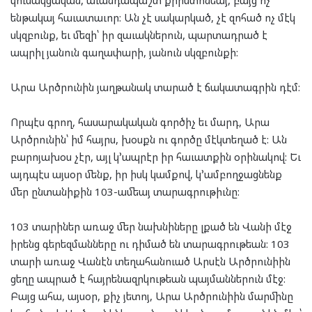
կուսակցական, աւանդապաշտ քրիստոնեայ, բայց ոչ՝
ենթակայ հաւատաւոր: Ան չէ սակարկած, չէ զոհած ոչ մէկ
սկզբունք, եւ մեզի՝ իր զաւակներուն, պարտադրած է
ապրիլ յանուն գաղափարի, յանուն սկզբունքի:
Արա Արծրունին յաղթանակ տարած է ճակատագրին դէմ:
Որպէս գրող, հասարակական գործիչ եւ մարդ, Արա
Արծրունին՝ իմ հայրս, խօսքն ու գործը մէկտեղած է: Ան
բարոյախօս չէր, այլ կ՚ապրէր իր հաւատքին օրինակով: Եւ
այդպէս այսօր մենք, իր իսկ կամքով, կ՚ամբողջացնենք
մեր ընտանիքին 103-ամեայ տարագրութիւնը:
103 տարիներ առաջ մեր նախնիները լքած են Վանի մէջ
իրենց գերեզմանները ու դիմած են տարագրութեան: 103
տարի առաջ Վանէն տեղահանուած Արսէն Արծրունիին
ցեղը ապրած է հայրենազրկութեան պայմաններուն մէջ:
Բայց ահա, այսօր, քիչ յետոյ, Արա Արծրունիին մարմինը