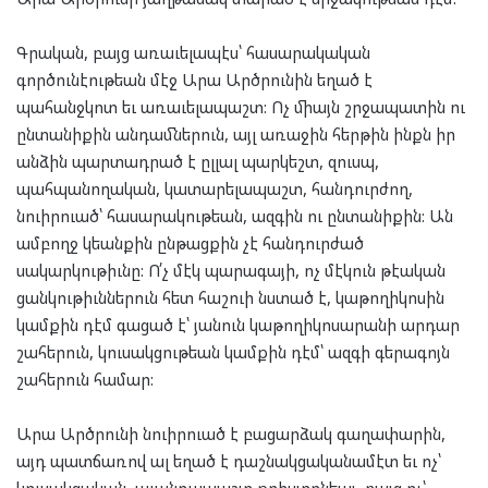
Գրական, բայց առաւելապէս՝ հասարակական
գործունէութեան մէջ Արա Արծրունին եղած է
պահանջկոտ եւ առաւելապաշտ: Ոչ միայն շրջապատին ու
ընտանիքին անդամներուն, այլ առաջին հերթին ինքն իր
անձին պարտադրած է ըլլալ պարկեշտ, զուսպ,
պահպանողական, կատարելապաշտ, հանդուրժող,
նուիրուած՝ հասարակութեան, ազգին ու ընտանիքին: Ան
ամբողջ կեանքին ընթացքին չէ հանդուրժած
սակարկութիւնը: Ո՛չ մէկ պարագայի, ոչ մէկուն թէական
ցանկութիւններուն հետ հաշուի նստած է, կաթողիկոսին
կամքին դէմ գացած է՝ յանուն կաթողիկոսարանի արդար
շահերուն, կուսակցութեան կամքին դէմ՝ ազգի գերագոյն
շահերուն համար:
Արա Արծրունի նուիրուած է բացարձակ գաղափարին,
այդ պատճառով ալ եղած է դաշնակցականամէտ եւ ոչ՝