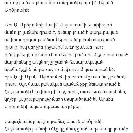
առաջ բանտարկուած իր անդրանիկ որդին՝ Արսէն
Արծրունին:
Արսէն Արծրունիի մասին Հայաստանի եւ սփիւռքի
մամուլը յաճախ գրած է, քննարկուած է քաղաքական
անիրաւ դրդապատճառներով անոր բանտարկուած
ըլլալը, իսկ վերջին շրջանին՝ առողջական լուրջ
խնդիրները, որ անոր կ՚ուղեկցին բանտին մէջ: Իրաւապահ
մարմինները անցնող շրջանին հասարակական
պահանջքին ընդառաջ ոչ մէկ զիջում կատարած են,
որպէսզի Արսէն Արծրունին իր բուժումը ստանայ բանտէն
դուրս: Այդ հասարակական պահանջքը ձեւաւորուած է
Հայաստանի եւ սփիւռքի մէջ, ուրկէ տասնեակ նամակներ,
կոչեր, յայտարարութիւններ տարածուած են Արսէն
Արծրունիի ազատութեան առընթեր:
Սակայն այսօր պէյրութահայ Արսէն Արծրունի
Հայաստանի բանտին մէջ կը մնայ ցմահ ազատազրկուածի