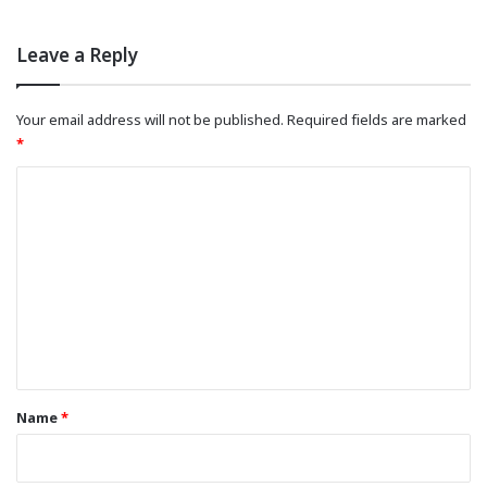
Leave a Reply
Your email address will not be published.
Required fields are marked
*
C
o
m
m
e
n
t
*
Name
*