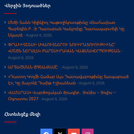
Վերջին Յօդուածներ
Մեծի Տանն Կիլիկիոյ Կաթողիկոսութիւնը Վեահափառ
Գարեգին Բ․-ի Դատարան Կանչուիլը Դատապարտելի Կը
Նկատէ
August 6, 2026
ՓՐԱՒԻՏԵՆՍԻ ՍԿԱՈՒՏՆԵՐՈՒ ՆՈՒԻՐԱՏՈՒՈՒԹԻՒՆԸ՝
«ՄԵԾՆ ՆԵՐՍԷՍ» ԲԱՐԵՍԻՐԱԿԱՆ ԿԱԶՄԱԿԵՐՊՈՒԹԵԱՆ
August 6, 2026
ԱՐՏԱԾՄԱՆ ՃԳՆԱԺԱՄԸ
August 6, 2026
«Դատող Կողմի Համար Այս Դատավարութիւնը Տապալուած
Է», Կը Յայտնէ Դաւիթ Իշխանեան
August 6, 2026
«ԱՄԱՐԱՍ» Վարժողական ծրագիր․ Յունիս – Յուլիս –
Օգոստոս 2027
August 6, 2026
Հետեւեցէ՛ք մեզի