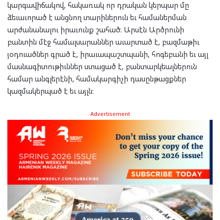
կարգավիճակով, հակառակ որ դրական կերպար մը
ձեւաւորած է անցնող տարիներուն եւ համաներման
արժանանալու իրաւունք շահած: Արսէն Արծրունի
բանտին մէջ համալսարաններ աւարտած է, բազմաթիւ
յօդուածներ գրած է, իրաւապաշտպանի, հոգեբանի եւ այլ
մասնագիտութիւններ ստացած է, բանտարկեալներուն
համար անգլերէնի, համակարգիչի դասընթացքներ
կազմակերպած է եւ այլն:
Advertisement