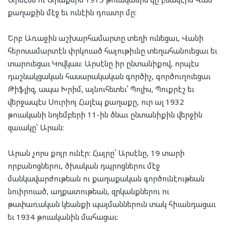
քաղաքին մէջ եւ ունէին դուստր մը:
Երբ Առաջին աշխարհամարտը տեղի ունեցաւ, Վանի
հերոսամարտէն փրկուած հայութիւնը տեղահանուեցաւ եւ
տարուեցաւ Կովկաս: Արսէնը իր ընտանիքով, որպէս
դաշնակցական հասարակական գործիչ, գործուղուեցաւ
Թիֆլիզ, ապա Խրիմ, այնուհետեւ՝ Պոլիս, Պուքրէշ եւ
վերջապէս Սուրիոյ Հալէպ քաղաքը, ուր ալ 1932
թուականի նոյեմբերի 11-ին ծնաւ ընտանիքին վերջին
զաւակը՝ Արան:
Արան չորս քոյր ունէր: Հայրը՝ Արսէնը, 19 տարի
որբանոցներու, ծխական դպրոցներու մէջ
մանկավարժութեան ու քաղաքական գործունէութեան
նուիրուած, աղքատութեան, զրկանքներու ու
թափառական կեանքի պայմաններուն տակ հիւանդացաւ
եւ 1934 թուականին մահացաւ: