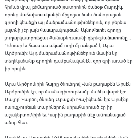
հիման վրայ բեմադրուած թատրոնին ծանօթ մարդիկ,
որոնք մահախօսականին միջոցաւ նաեւ ծանօթացան
գրողի կեանքի այլ մանրամասնութիւններուն, որ թերեւս
յայտնի չէր լայն հասարակութեան: Այնուհետեւ գրողը
յուղարկաւորուեցաւ Քանաքեռաւանի գերեզմանատունը…
Դժուար եւ հաստատակամ ուղի մը անցած է Արա
Արծրունի: Այդ մանրամասնութիւններուն մասին կը
տեղեկանանք գրողին դամբանականէն, զոր գրի առած էր
իր որդին:
Արա Արծրունիին հայրը ծնունդով Վան քաղաքէն Արսէն
Արծրունին էր, որ մասնագիտութեամբ մանկավարժ էր:
Մայրը՝ Կարնոյ ծնունդ Արաքսի Խաչիկեանն էր: Արսէնը
ուսուցչութեան տարիներուն սիրահարուած էր իր
աշակերտուհիին եւ Կարին քաղաքին մէջ ամուսնացած
անոր հետ:
Արսէնն ու Արաքսին 1915 թուականին կը բնակէին Վան