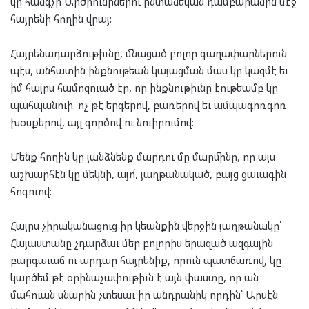
կը հանգչի Արծրունիներու ընտանեկան դամբարանին մէջ՝
հայրենի հողին վրայ:
Հայրենադարձութիւնը, մնացած բոլոր գաղափարներուն
պէս, անհատին ինքնութեան կայացման մաս կը կազմէ եւ
իմ հայրս համոզուած էր, որ ինքնութիւնը էութեամբ կը
պահպանուի. ոչ թէ երգերով, բառերով եւ ամպագոռգոռ
խօսքերով, այլ գործով ու նուիրումով:
Մենք հողին կը յանձնենք մարդու մը մարմինը, որ այս
աշխարհէն կը մեկնի, այո՛, յաղթանակած, բայց ցաւագին
հոգուով:
Հայրս չիրականացուց իր կեանքին վերջին յաղթանակը՝
Հայաստանը չդարձաւ մեր բոլորիս երազած ազգային
բարգաւաճ ու արդար հայրենիք, որուն պատճառով, կը
կարծեմ թէ օրինաչափութիւն է այն փաստը, որ ան
մահուան սնարին չտեսաւ իր անդրանիկ որդին՝ Արսէն