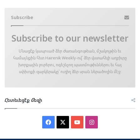
Subscribe
Subscribe to our newsletter
Մնացէ՛ք կապուած ձեր ժառանգութեան, մշակոյթին եւ
համայնքին հետ Hairenik Weekly-ով՝ ձեր վստահելի աղբիւրը
խորքային լուրերու, ոգեշնչող պատմութիւններու եւ հայ
սփիւռքի զարկերակը՝ ուղիղ ձեր սրան ներածողին մէջ։
Հետեւեցէ՛ք մեզի
Facebook
X
YouTube
Instagram