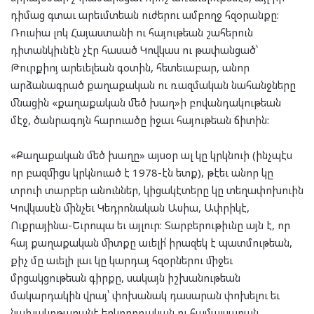
դիմաց գտաւ արեւմտեան ուժերու ամբողջ հզօրանքը:
Ռուսիա լոկ Հայաստանի ու հայութեան շահերուն
դիտանկիւնէն չէր հասած Կովկաս ու թափանցած՝
Թուրքիոյ արեւելեան գօտին, հետեւաբար, անոր
արձանագրած քաղաքական ու ռազմական նահանջները
մնացին «քաղաքական մեծ խաղ»ի բովանդակութեան
մէջ, ծանրագոյն հարուածը իջաւ հայութեան ճիտին:
«Քաղաքական մեծ խաղը» այսօր ալ կը կրկնուի (ինչպէս
որ բազմիցս կրկնուած է 1978-էն ետք), թէեւ անոր կը
տրուի տարբեր անուններ, կիցակէտերը կը տեղափոխուին
Կովկասէն մինչեւ Կեդրոնական Ասիա, Ափրիկէ,
Ուքրայինա-Եւրոպա եւ այլուր: Տարբերութիւնը այն է, որ
հայ քաղաքական միտքը աւելի՛ իրազեկ է պատմութեան,
քիչ մը աւելի լաւ կը կարդայ հզօրներու միջեւ
մրցակցութեան գիրքը, սակայն իշխանութեան
մակարդակին վրայ՝ փոխանակ դասարան փոխելու եւ
նախակրթարանէ երկրորդական ու համալսարան