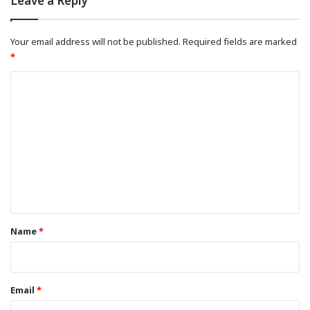
Leave a Reply
Your email address will not be published.
Required fields are marked
*
C
o
m
m
e
n
t
*
Name
*
Email
*