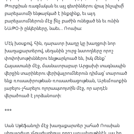
Թուրքիան ռազմական եւ այլ գետիններու վրայ ինչպիսի՞
բարելաւումի ենթարկած է ինքզինք, եւ այդ
բարելաւումներուն մէջ ի՞նչ բաժին ունեցած են եւ ունին
ՆԱԹՕ-ի ընկերները, նաեւ… Ռուսիա:
Մէկ խօսքով, հին, դարաւոր խաղը կը խաղցուի նոր
խաղաքարտերով, սեղանին շուրջ նստողները որոշ
փոփոխութիւններու ենլթարկուած են, իսկ մենք՝
Հայաստանի մէջ, մասնաւորաբար Արցախի տագնապին
վերջին տարիներու վերիվայրումներուն դիմաց՝ տարուած
ենք ռուսասիրութեան-ռուսատեացութեան, Արեւմուտքին
յարելու-չհարելու ոլորապտոյտի՛ն մէջ, որ արդէն
վերածուած է յորձանուտի:
***
Սան Սթեֆանոյի մէջ խաղաքարտեր շահած Ռուսիան
սիրայօժար չհրաժարեցաւ որոշ առաւելութենէն, այլ իր