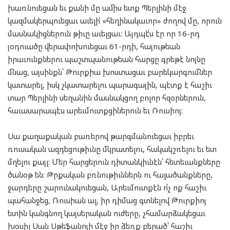
խառնուեցան եւ քանի մը ամիս ետք Պերլինի մէջ
կազմակերպուեցաւ աւելի՛ «հեղինակաւոր» ժողով մը, որուն
մասնակիցներուն թիւը աւելցաւ: Այդպէ՛ս էր որ 16-րդ
յօդուածը վերափոխուեցաւ 61-րդի, հայութեան
իրաւունքներու պաշտպանութեան հարցը գրեթէ նոյնը
մնաց, այսինքն՝ Թուրքիա խոստացաւ բարեկարգումներ
կատարել, իսկ չկատարելու պարագային, պէտք է հաշիւ
տար Պերլինի սեղանին մասնակցող բոլոր հզօրներուն,
հաւասարապէս արեւմուտքցիներուն եւ Ռուսիոյ:
Սա քաղաքական բառերով թարգմանուեցաւ իբրեւ
ռուսական ազդեցութիւնը մկրատելու, հակակշռելու եւ ետ
մղելու քայլ: Մեր հարցերուն դիտանկիւնէն՝ հետեւանքները
ծանօթ են: Թրքական բռնութիւններն ու հալածանքները,
ջարդերը շարունակուեցան, Արեւմուտքէն ո՛չ ոք հաշիւ
պահանջեց, Ռուսիան ալ, իր դիմաց գտնելով Թուրքիոյ
ետին կանգնող կայսերական ուժերը, չհամարձակեցաւ
խօսիլ Սան Սթեֆանոյի մէջ իր ձեռք բերած՝ հաշիւ