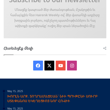
Մնացէ՛ք կապուած ձեր ժառանգութեան, մշակոյթին եւ
համայնքին հետ Hairenik Weekly-ով՝ ձեր վստահելի աղբիւրը
խորքային լուրերու, ոգեշնչող պատմութիւններու եւ հայ
սփիւռքի զարկերակը՝ ուղիղ ձեր սրան ներածողին մէջ։
Հետեւեցէ՛ք մեզի
Facebook
X
YouTube
Instagram
May 15, 2025
ԽՈՐԷՆ ԱՐՔ. ՏՈՂՐԱՄԱՃԵԱՆ՝ ՆԻՒ ՊՐԻԹԸՆԻ ՍՈՒՐԲ
ՍՏԵՓԱՆՈՍ ԵԿԵՂԵՑՒՈՅ ՆՈՐ ՀՈՎԻՒ
May 15, 2025