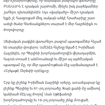
այն ճշմարտութիւնը, որ սեփական բազուկին վստահիլը
ԲԱՆԱԼԻՆ է դրական շարժումի, մինչեւ իսկ բարեկամներ
շահելու դիտանկիւնէն: Այս «վարկածը» միշտ դրական
ելքի չէ հասցուցած մեզ, սակայն անկէ հրաժարիլը շատ
աւելի ծանր հետեւանքներու տարած է մեր հայրենիքն ու
ժողովուրդը:
Սեփական բազկին վստահելու բազում պատգամներ հնչած
են տարբեր փուլերու: Ամէնէն հնչեղը եկած է Խրիմեան
Հայրիկէն, որ Պերլինի խորհրդաժողովէն վերադարձին,
հայուն տուած է անմոռանալի եւ մի՛շտ ալ այժմէական
պատգամ մը, որ մեր պատմութեան մէջ արձանագրած է
«Երկաթէ Շերեփի օրէնք»ը:
Երբ կը յիշենք Խրիմեան Հայրիկի օրերը, առաւելաբար կը
յիշենք Պերլինը եւ 61-րդ յօդուածը: Զայն քանի մը ամիսով
կանխած մէկ այլ ժողով՝ Սան Սթեֆանոյի
խորհրդաժողովը եւ 16-րդ յօդուածը չենք մոռցած,