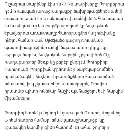
Ուշագրաւ տարիներ էին 1877-78 տարիները: Թուրքերուն
դէմ ռուսական յառաջխաղացքը նախընթացներէն աւելի՛
յուսատու եղած էր Մոսկուայի դիտանկիւնէն, հետեւաբար
նաեւ անգամ մը եւս բարձրացուցած էր հայութեան
երազներուն առաստաղը: Պատերազմին հաշուեփակը
ընելու համար Սան Սթեֆանօ գացող ռուսական
պատուիրակութիւնը աւելի՛ նպաստաւոր դիրքէ կը
ներկայանար եւ, հայկական հարցին շրջագիծին մէջ՝
խաղաքարտեր ձեռք կը բերէր ընդդէմ Թուրքիոյ:
Պարտուած Թուրքիան կ’ընդունէր բարեկարգումներ
իրականացնել՝ հայերու իրաւունքներու հաստատման
իմաստով, իսկ չկատարելու պարագային, Ռուսիա
իրաւունք պիտի ունենար հաշիւ պահանջելու եւ ի հարկին՝
միջամտելու:
Թուրքիոյ ետին կանգնող եւ ցարական Ռուսիոյ մրցակից
Արեւմուտքին համար, նման յառաջխաղացք՝ կը
նշանակէր կարմիր գիծի հատում: Եւ ահա, ջուրերը