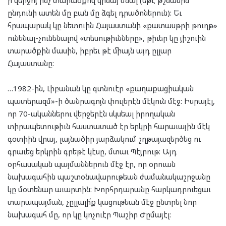
ընդունի ատեն մը բան մը ձգել դրածոներուն): Եւ
հրապարակ կը նետուին Հայաստանի «քատասթրի թուղթ»
ունենալ-չունենալով «տեսութիւնները», թիւեր կը յիշուին
տարածքին մասին, իբրեւ թէ միայն այդ ըլլար
Հայաստանը:
…1982-ին, Լիբանան կը գտնուէր «քաղաքացիական
պատերազմ»-ի ծանրագոյն փուլերէն մէկուն մէջ: Իսրայէլ,
որ 70-ականներու վերջերէն սկսեալ իրողական
տիրապետութիւն հաստատած էր երկրի հարաւային մէկ
գօտիին վրայ, լայնածիր յարձակում շղթայազերծեց ու
գրաւեց երկրին գրեթէ կէսը, մտաւ Պէյրութ: Այդ
օրհասական պայմաններուն մէջ էր, որ օրուան
նախագահին պաշտօնավարութեան ժամանակաշրջանը
կը մօտենար աւարտին: Խորհրդարանը հարկադրուեցաւ
տարապայման, չըլլալի՛ք կացութեան մէջ ընտրել նոր
նախագահ մը, որ կը կոչուէր Պաշիր Ժըմայէլ: