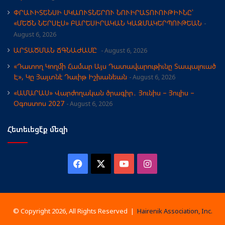
ՓՐԱՒԻՏԵՆՍԻ ՍԿԱՈՒՏՆԵՐՈՒ ՆՈՒԻՐԱՏՈՒՈՒԹԻՒՆԸ՝
«ՄԵԾՆ ՆԵՐՍԷՍ» ԲԱՐԵՍԻՐԱԿԱՆ ԿԱԶՄԱԿԵՐՊՈՒԹԵԱՆ
August 6, 2026
ԱՐՏԱԾՄԱՆ ՃԳՆԱԺԱՄԸ
August 6, 2026
«Դատող Կողմի Համար Այս Դատավարութիւնը Տապալուած
Է», Կը Յայտնէ Դաւիթ Իշխանեան
August 6, 2026
«ԱՄԱՐԱՍ» Վարժողական ծրագիր․ Յունիս – Յուլիս –
Օգոստոս 2027
August 6, 2026
Հետեւեցէ՛ք մեզի
Facebook
X
YouTube
Instagram
© Copyright 2026, All Rights Reserved |
Hairenik Association, Inc.