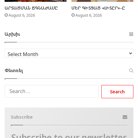
ԱՐՏԱԾՄԱՆ ՃԳՆԱԺԱՄԸ
ՄԵՐ ԳԻՏՑԱԾ «ԼԻՏԸՐ»-Ը
August 6, 2026
August 6, 2026
Արխիւ
Արխիւ
Փնտռել
Search
for:
Subscribe
Subscribe to our newsletter