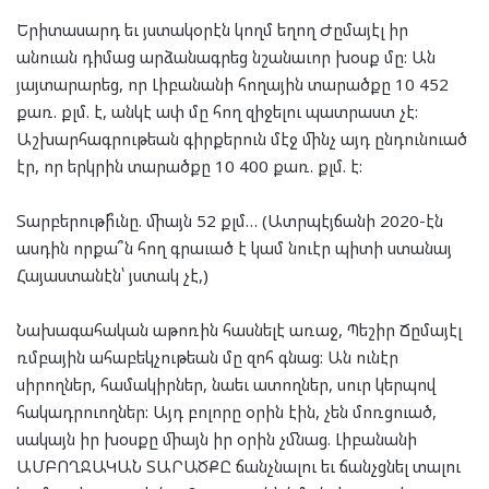
Երիտասարդ եւ յստակօրէն կողմ եղող Ժըմայէլ իր
անուան դիմաց արձանագրեց նշանաւոր խօսք մը: Ան
յայտարարեց, որ Լիբանանի հողային տարածքը 10 452
քառ. քլմ. է, անկէ ափ մը հող զիջելու պատրաստ չէ:
Աշխարհագրութեան գիրքերուն մէջ մինչ այդ ընդունուած
էր, որ երկրին տարածքը 10 400 քառ. քլմ. է:
Տարբերութի՞ւնը. միայն 52 քլմ… (Ատրպէյճանի 2020-էն
ասդին որքա՞ն հող գրաւած է կամ նուէր պիտի ստանայ
Հայաստանէն՝ յստակ չէ,)
Նախագահական աթոռին հասնելէ առաջ, Պեշիր Ճըմայէլ
ռմբային ահաբեկչութեան մը զոհ գնաց: Ան ունէր
սիրողներ, համակիրներ, նաեւ ատողներ, սուր կերպով
հակադրուողներ: Այդ բոլորը օրին էին, չեն մոռցուած,
սակայն իր խօսքը միայն իր օրին չմնաց. Լիբանանի
ԱՄԲՈՂՋԱԿԱՆ ՏԱՐԱԾՔԸ ճանչնալու եւ ճանչցնել տալու