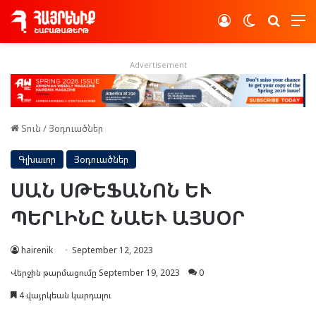
Log In
Switch skin
Որոնե
Advertisement
Տուն
/
Յօդուածներ
Գլխաւոր
Յօդուածներ
ՍԱՆ ՍԹԵՖԱՆՈՆ ԵՒ
ՊԵՐԼԻՆԸ ՆԱԵՒ ԱՅՍՕՐ
hairenik
September 12, 2023
Վերջին թարմացումը September 19, 2023
0
4 վայրկեան կարդալու