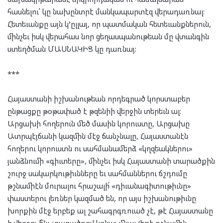
հասնելու՝ կը նախընտրէ մանկապարտէզ վերադառնալ:
Հետեւանքը այն կ’ըլլայ, որ պատմական հետեւանքներուն,
մինչեւ իսկ վերահաս նոր ցեղասպանութեան մը վտանգին
ստեղծման ՄԱՍՆԱԿԻՑ կը դառնայ:
***
Հայաստանի իշխանութեան որդեգրած կորստաբեր
ընթացքը թօթափած է թզենիի վերջին տերեւն ալ:
Արցախի հողերուն մեծ մասին կորուստը, Արցախը
Ատրպէյճանի կազմին մէջ ճանչնալը, Հայաստանէն
հողերու կորուստն ու սահմանամերձ «կղզեակներու»
յանձնումի «գիւտերը», մինչեւ իսկ Հայաստանի տարածքին
շուրջ սակարկութիւնները եւ սահմաններու ճշդումը
թշնամիէն մուրալու հրաշալի՜ «դիւանագիտութիւնը»
փաստերու լեռներ կազմած են, որ այս իշխանութիւնը
խորքին մէջ երբեք ալ շահագրգռուած չէ, թէ Հայաստանը
ի վերջոյ ի՞նչ տարածքով կրնայ մնալ (եթէ թշնամին