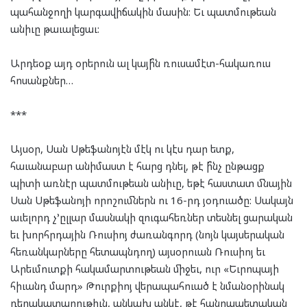
պահանջողի կարգավիճակին մասին: Եւ պատմութեան
անիւը թաւալեցաւ:
Արդեօք այդ օրերուն ալ կայի՞ն ռուսամէտ-հակառուս
հոսանքներ…
***
Այսօր, Սան Սթեֆանոյէն մէկ ու կէս դար ետք,
հաւանաբար անիմաստ է հարց դնել, թէ ի՞նչ ընթացք
պիտի առնէր պատմութեան անիւը, եթէ հաստատ մնային
Սան Սթեֆանոյի որոշումներն ու 16-րդ յօդուածը: Սակայն
աւելորդ չ’ըլլար մասնակի զուգահեռներ տեսնել ցարական
եւ խորհրդային Ռուսիոյ ժառանգորդ (նոյն կայսերական
հեռանկարները հետապնդող) այսօրուան Ռուսիոյ եւ
Արեւմուտքի հակամարտութեան միջեւ, ուր «Եւրոպայի
հիւանդ մարդ» Թուրքիոյ վերապահուած է նմանօրինակ
դերակատարութիւն, անկախ անկէ, թէ հանրապետական