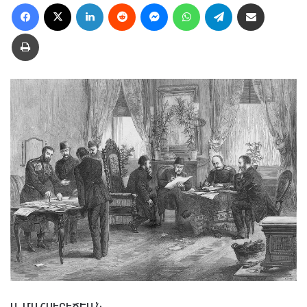
Facebook
X
LinkedIn
Reddit
Messenger
WhatsApp
Telegram
Ուղարկել նամակ
Տպել
Ս. ՄԱՀՍԷՐԷՃԵԱՆ