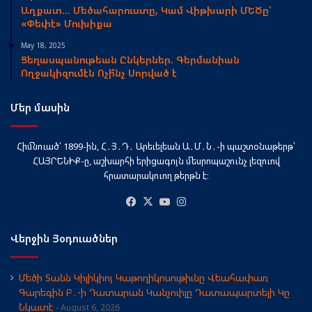
Աղքատ… Մեծահարուստը, Կամ Վիթխարի ՄԵԾը՝
«Փեփէ» Մուխիքա
May 18, 2025
Ցեղասպանութեան Ընկերներ. Գերմանիան
Ողջակիզումէն Ոչի՞նչ Սորված է
Մեր մասին
Հիմնուած՝ 1899-ին, Հ․Յ․Դ․ Արեւելեան Ա․Մ․Ն․-ի պաշտօնաթերթ՝
ՀԱՅՐԵՆԻՔ-ը, աշխարհի երիցագոյն մեսրոպաշունչ լեզուով
հրատարակուող թերթն է։
Facebook
X
YouTube
Instagram
Վերջին Յօդուածներ
Մեծի Տանն Կիլիկիոյ Կաթողիկոսութիւնը Վեահափառ
Գարեգին Բ․-ի Դատարան Կանչուիլը Դատապարտելի Կը
Նկատէ
August 6, 2026