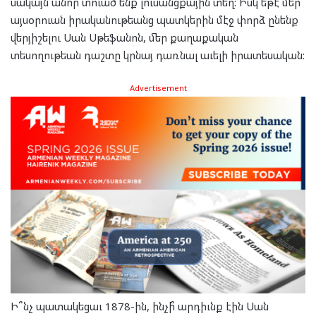
սակայն անոր տուած ենք լուսանցքային տեղ: Իսկ եթէ մեր
այսօրուան իրականութեանց պատկերին մէջ փորձ ընենք
վերյիշելու Սան Սթեֆանոն, մեր քաղաքական
տեսողութեան դաշտը կրնայ դառնալ աւելի իրատեսական:
Advertisement
Ի՞նչ պատակեցաւ 1878-ին, ինչի՞ արդիւնք էին Սան