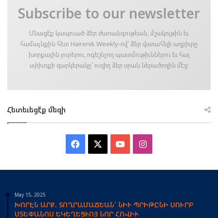
Subscribe to our newsletter
Մնացէ՛ք կապուած ձեր ժառանգութեան, մշակոյթին եւ
համայնքին հետ Hairenik Weekly-ով՝ ձեր վստահելի աղբիւրը
խորքային լուրերու, ոգեշնչող պատմութիւններու եւ հայ
սփիւռքի զարկերակը՝ ուղիղ ձեր սրան ներածողին մէջ։
Հետեւեցէ՛ք մեզի
Facebook
X
YouTube
Instagram
May 15, 2025
ԽՈՐԷՆ ԱՐՔ. ՏՈՂՐԱՄԱՃԵԱՆ՝ ՆԻՒ ՊՐԻԹԸՆԻ ՍՈՒՐԲ
ՍՏԵՓԱՆՈՍ ԵԿԵՂԵՑՒՈՅ ՆՈՐ ՀՈՎԻՒ