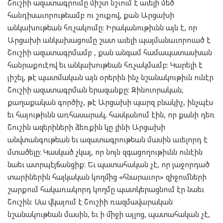
Շուշիի ազատագրումը միշտ նշւում է աւելի մեծ
հանդիսաւորութեամբ ու շուքով, քան Արցախի
անկախութեան հռչակումը: Իրականութիւնն այն է, որ
Արցախի անկախացումը շատ աւելի պայմանաւորուած է
Շուշիի ազատագրմամբ , քան անգամ համապատասխան
հանրաքուէով եւ անկախութեան հռչակմամբ: Կարելի է
յիշել, թէ պատմական այն օրերին ինչ նշանակութիւն ունէր
Շուշիի ազատագրման երազանքը: Զինուորական,
քաղաքական գործիչ, թէ Արցախի պարզ բնակիչ, ինչպէս
եւ հայութիւնն առհասարակ, հասկանում էին, որ քանի դեռ
Շուշին ազերիների ձեռքին կը լինի Արցախի
անվտանգութեան եւ ազատագրութեան մասին աւելորդ է
մտածելը: Կասկած չկայ, որ նոյն զգացողութիւնն ունէին
նաեւ ատրպէյճանցիք: Եւ պատահական չէ, որ յաջորդած
տարիներին հայկական կողմից «հնարաւոր» զիջումների
շարքում հակառակորդ կողմը պատկերացնում էր նաեւ
Շուշին: Սա վկայում է Շուշիի ռազմավարական
նշանակութեան մասին, եւ ի միջի այլոց, պատահական չէ,