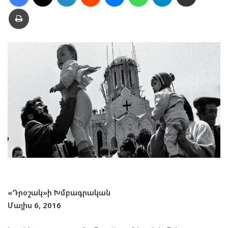
Տպել
«Դրօշակ»ի Խմբագրական
Մայիս 6, 2016