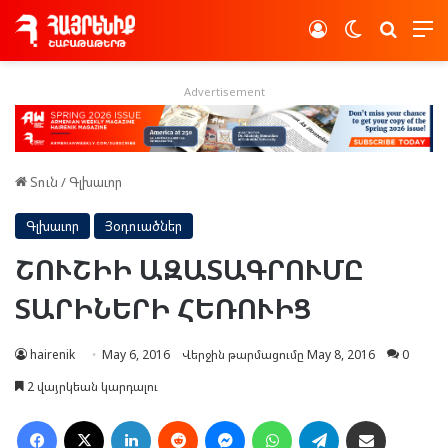
Log In
Switch skin
Որոնե
Advertisement
Տուն
/
Գլխաւոր
Գլխաւոր
Յօդուածներ
ՇՈՒՇԻԻ ԱԶԱՏԱԳՐՈՒՄԸ
ՏԱՐԻՆԵՐԻ ՀԵՌՈՒԻՑ
hairenik
May 6, 2016
Վերջին թարմացումը May 8, 2016
0
2 վայրկեան կարդալու
Facebook
X
LinkedIn
Reddit
Messenger
WhatsApp
Telegram
Ուղարկել նամակ