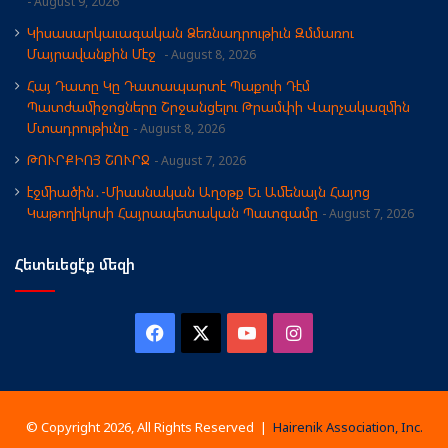
August 9, 2026
Կիսասարկաւագական Ձեռնադրութիւն Զմմառու
Մայրավանքին Մէջ
August 8, 2026
Հայ Դատը Կը Դատապարտէ Պաքուի Դէմ
Պատժամիջոցները Շրջանցելու Թրամփի Վարչակազմին
Մտադրութիւնը
August 8, 2026
ԹՈՒՐՔԻՈՅ ՇՈՒՐՋ
August 7, 2026
էջմիածին․-Միասնական Աղօթք Եւ Ամենայն Հայոց
Կաթողիկոսի Հայրապետական Պատգամը
August 7, 2026
Հետեւեցէ՛ք մեզի
Facebook
X
YouTube
Instagram
© Copyright 2026, All Rights Reserved |
Hairenik Association, Inc.