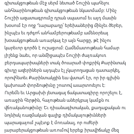
գիտակցութեան մէջ սերմ նետած Շուշին պահելու
անհնարինութեան գիտակցութեան նկատմամբ: Մինչ
Շուշիի ազատագրումը դրան սպասում եւ այդ մասին
խօսում էր ողջ Ղարաբաղը՝ երեխաներից մինչեւ ծերեր,
ինչպէս եւ դժգոհ անհամբերութեամբ ամենօրեայ
խօսակցութեան առարկայ էր այն հարցը, թէ ինչու
կարեւոր գործն է ուշացւում: Համեմատութեան համար
յիշենք նաեւ, որ անմիջապէս Շուշիի ժայռակուռ
բերդապարիսպների տակ ծուարած փոքրիկ Քարինտակ
գիւղը ազերիներն այդպէս էլ չկարողացան դատարկել,
որովհետեւ Քարինտակցին եւս վստահ էր, որ իր գլխին
կախուած փորձութիւնը շուտով աւարտուելու է:
Ուրեմն եւ Արցախի յետագայ ճակատագիրը որոշելու է,
առաջին հերթին, հայութեան աներկբայ կամքն ու
վճռականութիւնը: Եւ դիւանագիտական, քաղաքական ու
նոյնիսկ ռազմական գալիք դիմակայութիւնների
պարագայում չպէտք է մոռանալ, որ ուժերի
յարաբերակցութեան առումով երբեք իրավիճակը մեզ