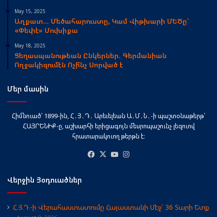
May 15, 2025
Աղքատ… Մեծահարուստը, Կամ Վիթխարի ՄԵԾը՝
«Փեփէ» Մուխիքա
May 18, 2025
Ցեղասպանութեան Ընկերներ. Գերմանիան
Ողջակիզումէն Ոչի՞նչ Սորված է
Մեր մասին
Հիմնուած՝ 1899-ին, Հ․Յ․Դ․ Արեւելեան Ա․Մ․Ն․-ի պաշտօնաթերթ՝
ՀԱՅՐԵՆԻՔ-ը, աշխարհի երիցագոյն մեսրոպաշունչ լեզուով
հրատարակուող թերթն է։
Facebook
X
YouTube
Instagram
Վերջին Յօդուածներ
Հ.Յ.Դ.-ի Վերահաստատումը Հայաստանի Մէջ՝ 36 Տարի Ետք