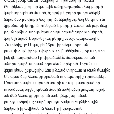
Թորիկեանը, որ իր կարգին անդրադարձաւ հայ թերթի
կարեւորութեան մասին, նշելով թէ բոլոր գաղութներէն
ներս, մեծ թէ փոքր հայորդին, եկեղեցւոյ, հայ կեդրոնի եւ
կրթօճախի կողքին, ունեցած է թերթը: Ապա, ան յայտնեց
թէ, շնորհիւ գաղութներու ցուցաբերած գորգուրանքին,
կարելի եղած է պահել հայ թերթը եւ այս պարագային
“Հայրենիք“ը: Ապա, բեմ հրաւիրուեցաւ օրուան
բանախօսը՝ փրոֆ. Ռիչըրտ Յովհաննէսեան, որ այդ օրն
իսկ վերադարձած էր Լիբանանէն: Յատկապէս, ան
անդրադարձաւ ուսանողութեան օրերուն, Լիբանան
կեցութեան ընթացքին ձեռք ձգած փորձառութեան մասին:
Ան պատմեց հետաքրքրական ու տպաւորիչ դրուագներ:
Մօտաւորապէս վաթսուն տարի առաջ կատարած իր
ութամսեայ այցելութեան մասին սահիկներ ցուցադրելով,
ան մեծ հետաքրքրութիւն ստեղծեց, շարունակ
բաղդատելով աշխարհաքաղաքական եւ ընկերային
ներկայի իրավիճակին հետ: Իր իւրայատուկ