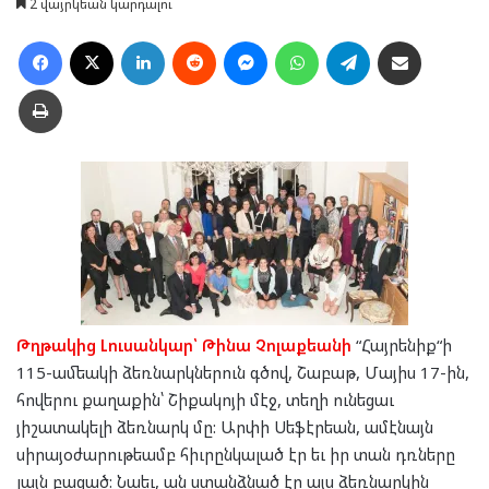
2 վայրկեան կարդալու
Facebook
X
LinkedIn
Reddit
Messenger
WhatsApp
Telegram
Ուղարկել նամակ
Տպել
Թղթակից
Լուսանկար՝ Թինա Չոլաքեանի
“Հայրենիք“ի
115-ամեակի ձեռնարկներուն գծով, Շաբաթ, Մայիս 17-ին,
հովերու քաղաքին՝ Շիքակոյի մէջ, տեղի ունեցաւ
յիշատակելի ձեռնարկ մը: Արփի Սեֆէրեան, ամէնայն
սիրայօժարութեամբ հիւրընկալած էր եւ իր տան դռները
լայն բացած: Նաեւ, ան ստանձնած էր այս ձեռնարկին