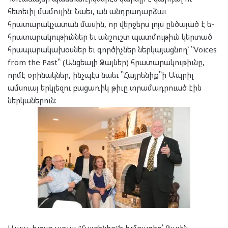
հետեւիլ մամուլին: Նաեւ, ան անդրադարձաւ
հրատարակչատան մասին, որ վերջերս լոյս ընծայած է ե-
հրատարակութիւններ եւ անշուշտ պատմութիւն կերտած
հրապարակախօսներ եւ գործիչներ ներկայացնող՝ ՝՝Voices
from the Past՝՝ (Անցեալի Ձայներ) հրատարակութիւնը,
որմէ օրինակներ, ինչպէս նաեւ ՝՝Հայրենիք՝՝ի Ապրիլ
ամսուայ երկլեզու բացառիկ թիւը տրամադրուած էին
ներկաներուն:
Ապա, խօսք առաւ “Հայրենիք“ի խմբագիր՝ Զաւէն