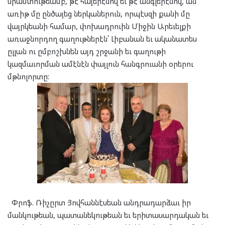
սրամտութեամբ, թէ՛ հայերէնով եւ թէ՛ անգլերէնով, ան
առիթ մը ընծայեց ներկաներուն, որպէսզի քանի մը
վայրկեանի համար, փոխադրուին Միջին Արեւելքի
առաջնորդող գաղութներէն՝ Լիբանան եւ ականատես
ըլլան ու ըմբոշխնեն այդ շրջանի եւ գաղութի
կազմաւորման ամէնէն փայլուն հանգրուանի օրերու
մթնոլորտը:
Փրոֆ. Ռիչըրտ Յովհաննէսեան անդրադարձաւ իր
մանկութեան, պատանեկութեան եւ երիտասարդական եւ