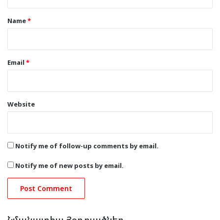
t
*
Name
*
Email
*
Website
Notify me of follow-up comments by email.
Notify me of new posts by email.
Նմանատիպ Յօդուածներ