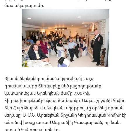
մատակարարումը:
Յիսուն ներկաներու մասնակցութեամբ, այս
դրամահաւաքի ձեռնարկը մեծ յաջողութեամբ
կատարուեցաւ: Երեկոյեան ժամը 7:00-ին,
հիւրասիրութեամբ սկսաւ ձեռնարկը: Ապա, շրջանի հովիւ
Տէր Հայր Զարեհ Սահակեան աղօթքով մը օրհնեց օրուան
սեղանը: Ա.Մ.Ն. Արեւելեան Շրջանի Կեդրոնական Կոմիտէի
անունով խօսք առաւ Անդրանիկ Գասպարեան, որ նաեւ
օրուան հանդիսավարն էր: