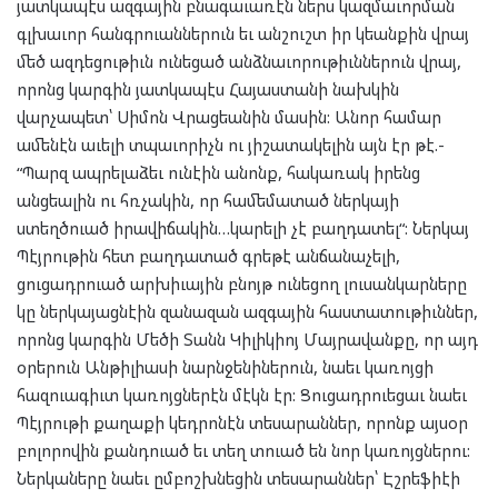
յատկապէս ազգային բնագաւառէն ներս կազմաւորման
գլխաւոր հանգրուաններուն եւ անշուշտ իր կեանքին վրայ
մեծ ազդեցութիւն ունեցած անձնաւորութիւններուն վրայ,
որոնց կարգին յատկապէս Հայաստանի նախկին
վարչապետ՝ Սիմոն Վրացեանին մասին: Անոր համար
ամենէն աւելի տպաւորիչն ու յիշատակելին այն էր թէ.-
“Պարզ ապրելաձեւ ունէին անոնք, հակառակ իրենց
անցեալին ու հռչակին, որ համեմատած ներկայի
ստեղծուած իրավիճակին…կարելի չէ բաղդատել“: Ներկայ
Պէյրութին հետ բաղդատած գրեթէ անճանաչելի,
ցուցադրուած արխիւային բնոյթ ունեցող լուսանկարները
կը ներկայացնէին զանազան ազգային հաստատութիւններ,
որոնց կարգին Մեծի Տանն Կիլիկիոյ Մայրավանքը, որ այդ
օրերուն Անթիլիասի նարնջենիներուն, նաեւ կառոյցի
հազուագիւտ կառոյցներէն մէկն էր: Ցուցադրուեցաւ նաեւ
Պէյրութի քաղաքի կեդրոնէն տեսարաններ, որոնք այսօր
բոլորովին քանդուած եւ տեղ տուած են նոր կառոյցներու:
Ներկաները նաեւ ըմբոշխնեցին տեսարաններ՝ Էշրեֆիէի