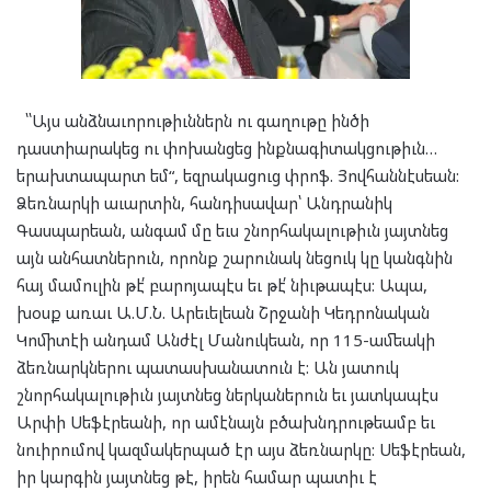
՝՝Այս անձնաւորութիւններն ու գաղութը ինծի
դաստիարակեց ու փոխանցեց ինքնագիտակցութիւն…
երախտապարտ եմ“, եզրակացուց փրոֆ. Յովհաննէսեան:
Ձեռնարկի աւարտին, հանդիսավար՝ Անդրանիկ
Գասպարեան, անգամ մը եւս շնորհակալութիւն յայտնեց
այն անհատներուն, որոնք շարունակ նեցուկ կը կանգնին
հայ մամուլին թէ՛ բարոյապէս եւ թէ՛ նիւթապէս: Ապա,
խօսք առաւ Ա.Մ.Ն. Արեւելեան Շրջանի Կեդրոնական
Կոմիտէի անդամ Անժէլ Մանուկեան, որ 115-ամեակի
ձեռնարկներու պատասխանատուն է: Ան յատուկ
շնորհակալութիւն յայտնեց ներկաներուն եւ յատկապէս
Արփի Սեֆէրեանի, որ ամէնայն բծախնդրութեամբ եւ
նուիրումով կազմակերպած էր այս ձեռնարկը: Սեֆէրեան,
իր կարգին յայտնեց թէ, իրեն համար պատիւ է