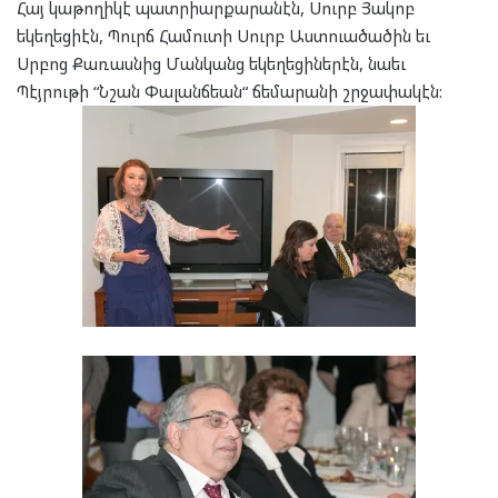
Հայ կաթողիկէ պատրիարքարանէն, Սուրբ Յակոբ
եկեղեցիէն, Պուրճ Համուտի Սուրբ Աստուածածին եւ
Սրբոց Քառասնից Մանկանց եկեղեցիներէն, նաեւ
Պէյրութի “Նշան Փալանճեան“ ճեմարանի շրջափակէն: