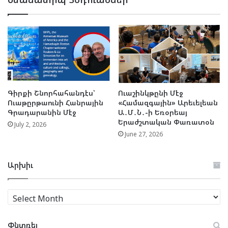
Գիրքի Շնորհահանդէս՝
Ուաշինկթընի Մէջ
Ուաթըրթաունի Հանրային
«Համազգային» Արեւելեան
Գրադարանին Մէջ
Ա․Մ․Ն․-ի Եռօրեայ
Երաժշտական Փառատօն
July 2, 2026
June 27, 2026
Արխիւ
Արխիւ
Փնտռել