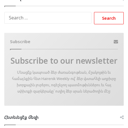
Search
for:
Subscribe
Subscribe to our newsletter
Մնացէ՛ք կապուած ձեր ժառանգութեան, մշակոյթին եւ
համայնքին հետ Hairenik Weekly-ով՝ ձեր վստահելի աղբիւրը
խորքային լուրերու, ոգեշնչող պատմութիւններու եւ հայ
սփիւռքի զարկերակը՝ ուղիղ ձեր սրան ներածողին մէջ։
Հետեւեցէ՛ք մեզի