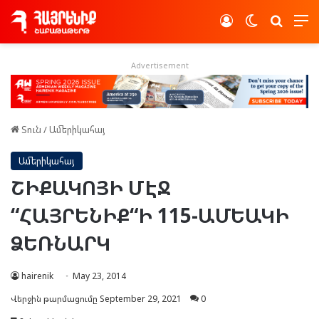
Log In
Switch skin
Որոնե
Advertisement
Տուն
/
Ամերիկահայ
Ամերիկահայ
ՇԻՔԱԿՈՅԻ ՄԷՋ
“ՀԱՅՐԵՆԻՔ“Ի 115-ԱՄԵԱԿԻ
ՁԵՌՆԱՐԿ
hairenik
May 23, 2014
Վերջին թարմացումը September 29, 2021
0