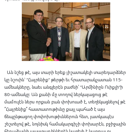
Ան նշեց թէ, այս տարի երեք յիշատակելի տարեդարձներ
կը նշուին` “Հայրենիք“ թերթի եւ հրատարակչատան 115-
ամեակները, նաեւ անգլերէն բաժնի՝ “Արմինիըն Ուիքլի“ի
80-ամեակը: Ան քանի մը տողով ներկայացուց թէ
մամուլէն ներս որքան բան փոխուած է, տեղեկացնելով թէ
՛՛Հայրենիք՛՛ հաստատութիւնը քայլ պահած է այս
ճեպընթացող փոփոխութիւններուն հետ, յատկապէս
շեշտելով թէ, նոյնիսկ համակարգիչի փոխարէն, բջիջային
հեռաձայնի պաստառիկներէն կարելի է կարդալ ու