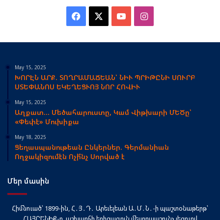
Facebook
X
YouTube
Instagram
May 15, 2025
ԽՈՐԷՆ ԱՐՔ. ՏՈՂՐԱՄԱՃԵԱՆ՝ ՆԻՒ ՊՐԻԹԸՆԻ ՍՈՒՐԲ
ՍՏԵՓԱՆՈՍ ԵԿԵՂԵՑՒՈՅ ՆՈՐ ՀՈՎԻՒ
May 15, 2025
Աղքատ… Մեծահարուստը, Կամ Վիթխարի ՄԵԾը՝
«Փեփէ» Մուխիքա
May 18, 2025
Ցեղասպանութեան Ընկերներ. Գերմանիան
Ողջակիզումէն Ոչի՞նչ Սորված է
Մեր մասին
Հիմնուած՝ 1899-ին, Հ․Յ․Դ․ Արեւելեան Ա․Մ․Ն․-ի պաշտօնաթերթ՝
ՀԱՅՐԵՆԻՔ-ը, աշխարհի երիցագոյն մեսրոպաշունչ լեզուով