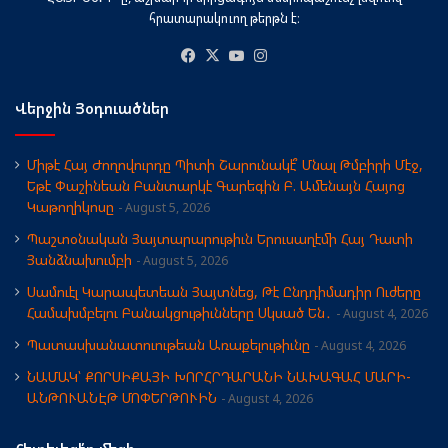
հրատարակուող թերթն է։
Facebook
X
YouTube
Instagram
Վերջին Յօդուածներ
Միթէ Հայ Ժողովուրդը Պիտի Շարունակէ՞ Մնալ Թմբիրի Մէջ,
Եթէ Փաշինեան Բանտարկէ Գարեգին Բ. Ամենայն Հայոց
Կաթողիկոսը
August 5, 2026
Պաշտօնական Յայտարարութիւն Երուսաղէմի Հայ Դատի
Յանձնախումբի
August 5, 2026
Սամուէլ Կարապետեան Յայտնեց, Թէ Ընդդիմադիր Ուժերը
Համախմբելու Բանակցութիւնները Սկսած Են․
August 4, 2026
Պատասխանատուութեան Առաքելութիւնը
August 4, 2026
ՆԱՄԱԿ՝ ՔՈՐՍԻՔԱՅԻ ԽՈՐՀՐԴԱՐԱՆԻ ՆԱԽԱԳԱՀ ՄԱՐԻ-
ԱՆԹՈՒԱՆԷԹ ՄՈՓԵՐԹՈՒԻՆ
August 4, 2026