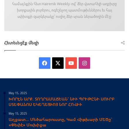
համայնքին հետ Hairenik Weekly-ով՝ ձեր վստահելի աղբիւրը
խորքային լուրերու, ոգեշնչող պատմութիւններու եւ հայ
սփիւռքի զարկերակը՝ ուղիղ ձեր սրան ներածողին մէջ։
Հետեւեցէ՛ք մեզի
Facebook
X
YouTube
Instagram
May 15, 2025
ԽՈՐԷՆ ԱՐՔ. ՏՈՂՐԱՄԱՃԵԱՆ՝ ՆԻՒ ՊՐԻԹԸՆԻ ՍՈՒՐԲ
ՍՏԵՓԱՆՈՍ ԵԿԵՂԵՑՒՈՅ ՆՈՐ ՀՈՎԻՒ
May 15, 2025
Աղքատ… Մեծահարուստը, Կամ Վիթխարի ՄԵԾը՝
«Փեփէ» Մուխիքա