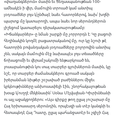
«փաղանգներուն» մասին եւ Ցեղասպանութեան 100-
ամեակէն ի վեր, մամուլին տրուած կամ անտիպ
յօդուածներ լոյս կ՛ընծայէ նաեւ հատորներով, նախ՝ խղճի
պարտք մը կատարողի, ապա նաեւ նոր սերունդներուն
յիշեցում կատարելու դերակատարութեամբ։
«Խճանկարներ»-ը նման շարքի մը չորրորդն է։ Կը բացուի
հեղինակին կողմէ բացատրականով մը, ուր կը նշուի թէ
հատորին բովանդական յօդուածները բոլորովին անտիպ
չեն, սակայն մամուլին մէջ նախապէս լոյս տեսածները
ճոխացումի եւ վերամշակումի ենթարկուած են,
լուսաբանութիւն կու տայ տարբեր գլուխներուն մասին, կը
նշէ, որ տարբեր ժամանակներու գրուած սակայն
իրերանման նիւթեր շօշափած բաժիններու միջեւ
կրկնութիւնները անխուսափելի էին, շնորհակալութեան
խօսք կ՛ուղղէ մեկենասին՝ Սօնա Մէյվալեան-Կիւրիւնեանի
ու այլ աջակցողներու։ «Այս գիրքը թող ըլլայ յուշարար մը
Հայ երիտասարդ սերունդին, որպէսզի ան տէր կանգնի եւ
հետապնդէ Հայ Դատը, ըլլայ պահանջատէր եւ չզիչի Հայ