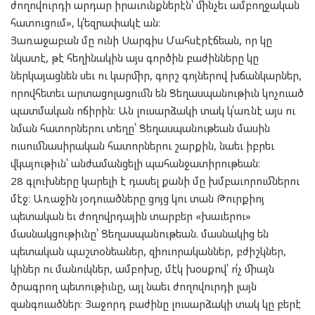
ժողովուրդի արդար իրաւունքներէն՝ մինչեւ ամբողջական
հատուցում», կ՛եզրափակէ ան։
Յառաջաբան մը ունի Սարգիս Մահսէրէճեան, որ կը
նկատէ, թէ հեղինակին այս գործին բաժինները կը
ներկայացնեն սեւ ու կարմիր, գորշ գոյներով խճանկարներ,
որովհետեւ արտացոլացումն են Ցեղասպանութիւն կոչուած
պատմական ոճիրին։ Ան լուսարձակի տակ կ՛առնէ այս ու
նման հատորներու տեղը՝ Ցեղասպանութեան մասին
ուսումնասիրական հատորներու շարքին, նաեւ իբրեւ
վկայութիւն՝ անժամանցելի պահանջատիրութեան։
28 գլուխները կարելի է դասել քանի մը խմբաւորումներու
մէջ։ Առաջին յօդուածները ցոյց կու տան Թուրքիոյ
պետական եւ ժողովրդային տարբեր «խաւերու»
մասնակցութիւնը՝ Ցեղասպանութեան. մասնակից են
պետական պաշտօնեաներ, զիուորականներ, բժիշկներ,
կիներ ու մանուկներ, ամբոխը, մէկ խօսքով՝ ո՛չ միայն
ծրագրող պետութիւնը, այլ նաեւ ժողովուրդի լայն
զանգուածներ։ Յաջորդ բաժինը լուսարձակի տակ կը բերէ