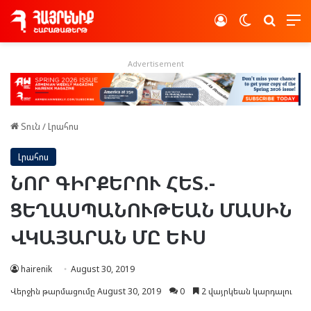
Log In
Switch skin
Որոնե
Advertisement
Տուն
/
Լրահոս
Լրահոս
ՆՈՐ ԳԻՐՔԵՐՈՒ ՀԵՏ.-
ՑԵՂԱՍՊԱՆՈՒԹԵԱՆ ՄԱՍԻՆ
ՎԿԱՅԱՐԱՆ ՄԸ ԵՒՍ
hairenik
August 30, 2019
Վերջին թարմացումը August 30, 2019
0
2 վայրկեան կարդալու