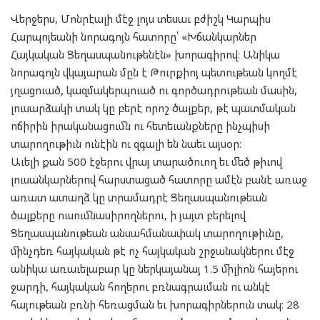
Վերջերս, Մոնրէալի մէջ լոյս տեսաւ բժիշկ Կարպիս
Հարպոյեանի նորագոյն հատորը՝ «Խճանկարներ
Հայկական Ցեղասպանութենէն» խորագիրով։ Անիկա
նորագոյն վկայարան մըն է Թուրքիոյ պետութեան կողմէ
յղացուած, կազմակերպուած ու գործադրութեան մասին,
լուսարձակի տակ կը բերէ որոշ ծալքեր, թէ պատմական
ոճիրին իրականացումն ու հետեւանքները ինչպիսի
տարողութիւն ունէին ու զգալի են նաեւ այսօր։
Աւելի քան 500 էջերու վրայ տարածուող եւ մեծ թիւով
լուսանկարներով հարստացած հատորը ամէն բանէ առաջ
առատ ատաղձ կը տրամադրէ Ցեղասպանութեան
ծալքերը ուսումնասիրողներու, ի յայտ բերելով
Ցեղասպանութեան անսահմանափակ տարողութիւնը,
մինչդեռ հայկական թէ ոչ հայկական շրջանակներու մէջ
անիկա առաւելաբար կը ներկայանայ 1.5 միլիոն հայերու
ջարդի, հայկական հողերու բռնագրաւման ու անկէ
հայութեան բռնի հեռացման եւ խորագիրներուն տակ։ 28