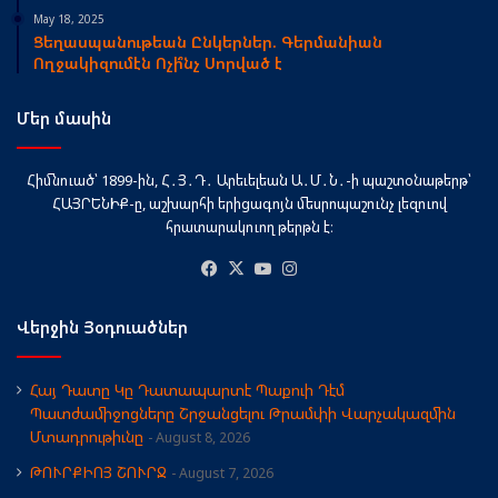
May 18, 2025
Ցեղասպանութեան Ընկերներ. Գերմանիան
Ողջակիզումէն Ոչի՞նչ Սորված է
Մեր մասին
Հիմնուած՝ 1899-ին, Հ․Յ․Դ․ Արեւելեան Ա․Մ․Ն․-ի պաշտօնաթերթ՝
ՀԱՅՐԵՆԻՔ-ը, աշխարհի երիցագոյն մեսրոպաշունչ լեզուով
հրատարակուող թերթն է։
Facebook
X
YouTube
Instagram
Վերջին Յօդուածներ
Հայ Դատը Կը Դատապարտէ Պաքուի Դէմ
Պատժամիջոցները Շրջանցելու Թրամփի Վարչակազմին
Մտադրութիւնը
August 8, 2026
ԹՈՒՐՔԻՈՅ ՇՈՒՐՋ
August 7, 2026