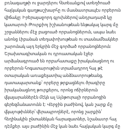
բռնագաղթի ու ջարդերու հետեւանքով ստեղծուած
հայկական գաղթաշխարհը ու մասնաւորապէս որբերուն
վիճակը։ Իրերայաջորդ գլուխներով անդրադարձ կը
կատարուի Թուրքիոյ իշխանութեան ենթակայ կարգ մը
շրջաններու մէջ բացուած որբանոցներուն, ապա նաեւ
անոնց Լիբանան տեղափոխութեան ու տասնամեակներ
շարունակ այդ երկրին մէջ գործած որբանոցներուն։
Երախտագիտական ու դրուատական էջեր
արձանագրուած են որբահատաքը իրականացնող ու
որբերուն հոգատարութիւն տրամադրող հայ թէ
օտարական առաքելատիպ անձնաւորութեանց,
դատապարտանք՝ որբերը թրքացնելու ծրագիրը
իրականացնող թուրքերու, որոնց ոճիրներուն
վկայարաններէն մէկն ալ Այնթուրայի որբանոցին
գերեզմանատունն է։ Վերջին բաժինով, կան շարք մը
վկայութիւններ՝ վերապրողներէ, որոնց շարքին՝
հեղինակին ընտանեկան հարազատներ, նշանաւոր հայ
դէմքեր. այս բաժինին մէջ կան նաեւ հայկական կարգ մը