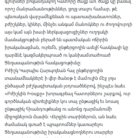
գլուխներ բովանդակող հատորը ծալք առ ծալք կը բանայ
որոշ մանրամասնութիւններ, ցոյց տալու համար, թէ
պետական վարչամեքենան ու պատասխանատուներ,
բժիշկներ, կիներ, մինչեւ անգամ մանուկներ ու ժողովուրդի
այս կամ այն խաւի ներկայացուցիչներ ուղղակի
մասնակցութիւն բերած են պատմական ոճիրին
իրականացման, ուրեմն, ընթերցողին աւելի՛ հասկնալի կը
դարձնէ կազմակերպուած ու կանխամտածուած
Ցեղասպանութիւն հասկացութիւնը։
Բժիշկ Կարպիս Հարպոյեան հայ ընթերցողին
տասնամեակներէ ի վեր ծանօթ է մամուլին մէջ լոյս
ընծայած բժշկագիտական յօդուածներով, ինչպէս նաեւ
«Բժիշկին Խօսքը» խորագրեալ հատորներու շարքով, ուր
գործնական գիտելիքներ կու տայ ընթացիկ եւ նուազ
ընթացիկ հիւանդութեանց ու անոնց դարմանումի
միջոցներուն մասին։ Վերջին տարիներուն, ան նաեւ
ժամանակ գտած է պրպտումներ կատարելու
Ցեղասպանութիւնը իրականացնողներու տարբեր