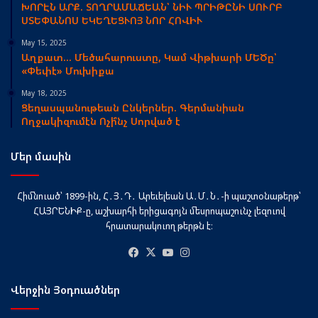
ԽՈՐԷՆ ԱՐՔ. ՏՈՂՐԱՄԱՃԵԱՆ՝ ՆԻՒ ՊՐԻԹԸՆԻ ՍՈՒՐԲ
ՍՏԵՓԱՆՈՍ ԵԿԵՂԵՑՒՈՅ ՆՈՐ ՀՈՎԻՒ
May 15, 2025
Աղքատ… Մեծահարուստը, Կամ Վիթխարի ՄԵԾը՝
«Փեփէ» Մուխիքա
May 18, 2025
Ցեղասպանութեան Ընկերներ. Գերմանիան
Ողջակիզումէն Ոչի՞նչ Սորված է
Մեր մասին
Հիմնուած՝ 1899-ին, Հ․Յ․Դ․ Արեւելեան Ա․Մ․Ն․-ի պաշտօնաթերթ՝
ՀԱՅՐԵՆԻՔ-ը, աշխարհի երիցագոյն մեսրոպաշունչ լեզուով
հրատարակուող թերթն է։
Facebook
X
YouTube
Instagram
Վերջին Յօդուածներ