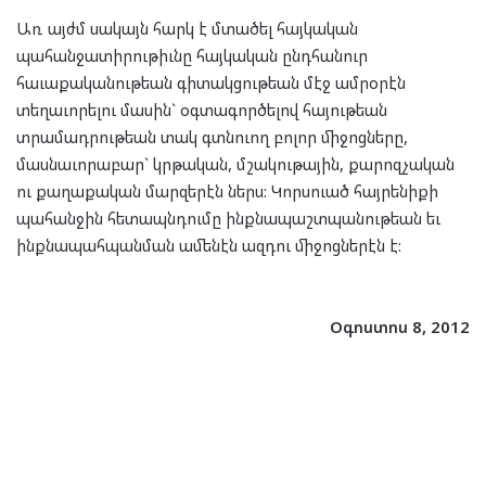
Առ այժմ սակայն հարկ է մտածել հայկական
պահանջատիրութիւնը հայկական ընդհանուր
հաւաքականութեան գիտակցութեան մէջ ամրօրէն
տեղաւորելու մասին` օգտագործելով հայութեան
տրամադրութեան տակ գտնուող բոլոր միջոցները,
մասնաւորաբար` կրթական, մշակութային, քարոզչական
ու քաղաքական մարզերէն ներս: Կորսուած հայրենիքի
պահանջին հետապնդումը ինքնապաշտպանութեան եւ
ինքնապահպանման ամենէն ազդու միջոցներէն է:
O
գոստոս
8, 2012