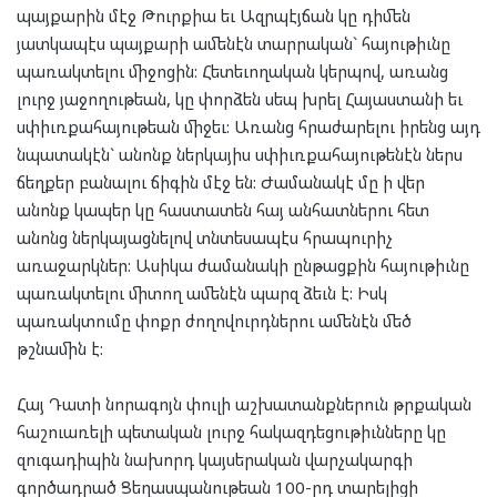
պայքարին մէջ Թուրքիա եւ Ազրպէյճան կը դիմեն
յատկապէս պայքարի ամենէն տարրական` հայութիւնը
պառակտելու միջոցին: Հետեւողական կերպով, առանց
լուրջ յաջողութեան, կը փորձեն սեպ խրել Հայաստանի եւ
սփիւռքահայութեան միջեւ: Առանց հրաժարելու իրենց այդ
նպատակէն` անոնք ներկայիս սփիւռքահայութենէն ներս
ճեղքեր բանալու ճիգին մէջ են: Ժամանակէ մը ի վեր
անոնք կապեր կը հաստատեն հայ անհատներու հետ
անոնց ներկայացնելով տնտեսապէս հրապուրիչ
առաջարկներ: Ասիկա ժամանակի ընթացքին հայութիւնը
պառակտելու միտող ամենէն պարզ ձեւն է: Իսկ
պառակտումը փոքր ժողովուրդներու ամենէն մեծ
թշնամին է:
Հայ Դատի նորագոյն փուլի աշխատանքներուն թրքական
հաշուառելի պետական լուրջ հակազդեցութիւնները կը
զուգադիպին նախորդ կայսերական վարչակարգի
գործադրած Ցեղասպանութեան 100-րդ տարելիցի