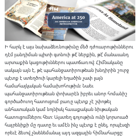
Ի հարկ է այս նախաձեռնութիւնը մեծ դժուարութիւններու
դէմ յանդիման պիտի գտնուի թէ՛ ներքին, թէ՛ մանաւանդ
արտաքին կացութիւններու պատճառով: Հիմնականը
սակայն այն է, թէ պահանջատիրութեան խնդիրին շուրջ
պէտք է ստեղծուի կարելի եղածին չափ լայն
համահայկական համախոհութիւն: Նաեւ
պահանջատիրութեան փոխարէն իբրեւ անոր հոմանիշ
գործածուող հատուցում բառը պէտք չէ շփոթել
անհատական կամ նոյնիսկ հաւաքական նիւթական
հատուցումներու հետ: Այստեղ գոյութիւն ունի կորսուած
հայրենիքի մը դատը եւ ամէն ինչ պէտք է ընել, որպէսզի
որեւէ ձեւով չնսենեմանայ այդ ազգային հիմնահարցը: