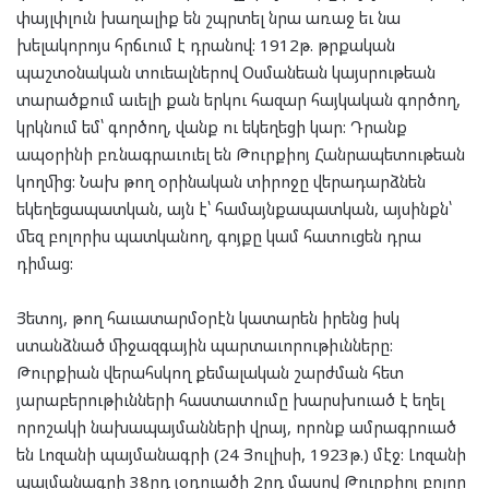
փայլփլուն խաղալիք են շպրտել նրա առաջ եւ նա
խելակորոյս հրճւում է դրանով: 1912թ. թրքական
պաշտօնական տուեալներով Օսմանեան կայսրութեան
տարածքում աւելի քան երկու հազար հայկական գործող,
կրկնում եմ՝ գործող, վանք ու եկեղեցի կար: Դրանք
ապօրինի բռնագրաւուել են Թուրքիոյ Հանրապետութեան
կողմից: Նախ թող օրինական տիրոջը վերադարձնեն
եկեղեցապատկան, այն է՝ համայնքապատկան, այսինքն՝
մեզ բոլորիս պատկանող, գոյքը կամ հատուցեն դրա
դիմաց:
Յետոյ, թող հաւատարմօրէն կատարեն իրենց իսկ
ստանձնած միջազգային պարտաւորութիւնները:
Թուրքիան վերահսկող քեմալական շարժման հետ
յարաբերութիւնների հաստատումը խարսխուած է եղել
որոշակի նախապայմանների վրայ, որոնք ամրագրուած
են Լոզանի պայմանագրի (24 Յուլիսի, 1923թ.) մէջ: Լոզանի
պայմանագրի 38րդ յօդուածի 2րդ մասով Թուրքիոյ բոլոր