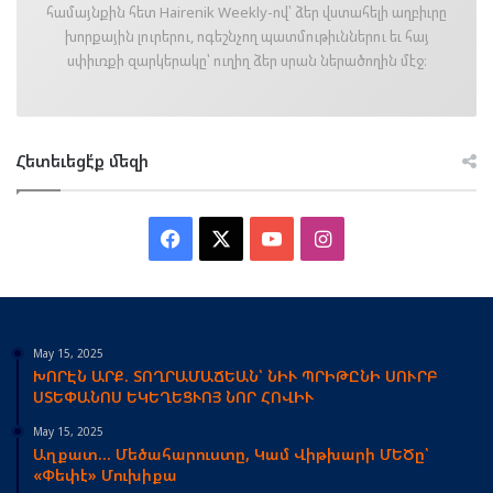
համայնքին հետ Hairenik Weekly-ով՝ ձեր վստահելի աղբիւրը
խորքային լուրերու, ոգեշնչող պատմութիւններու եւ հայ
սփիւռքի զարկերակը՝ ուղիղ ձեր սրան ներածողին մէջ։
Հետեւեցէ՛ք մեզի
Facebook
X
YouTube
Instagram
May 15, 2025
ԽՈՐԷՆ ԱՐՔ. ՏՈՂՐԱՄԱՃԵԱՆ՝ ՆԻՒ ՊՐԻԹԸՆԻ ՍՈՒՐԲ
ՍՏԵՓԱՆՈՍ ԵԿԵՂԵՑՒՈՅ ՆՈՐ ՀՈՎԻՒ
May 15, 2025
Աղքատ… Մեծահարուստը, Կամ Վիթխարի ՄԵԾը՝
«Փեփէ» Մուխիքա