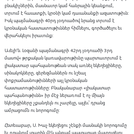
բնակիչներին, մասնաւոր կամ հանրային կեանքում,
տրւում է հաւատքի, կրօնի կամ դաւանանքի ազատութիւն:
Իսկ պայմանագրի 40րդ յօդուածով նրանց տրւում է
կրօնական հաստատութիւններ հիմնելու, գործածելու եւ
վերահսկելու իրաւունք:
Աւելի’ն. Լօզանի պայմանագրի 42րդ յօդուածի 3րդ
մասով« թրքական կառավարութիւնը պարտաւորւում է
լիակատար պահպանութեան տակ առնել եկեղեցիները,
սինակոկները, գերեզմաններն ու նշեալ
փոքրամասնութիւնների այլ կրօնական
հաստատութիւնները: Բնականաբար «լիակատար
պահպանութիւնն» իր մէջ ներառում է ոչ միայն
եկեղեցիները չքանդելն ու չաւրելը, այլեւ՝ դրանց
ամրացումն ու նորոգումը:
Հետեւաբար, Ս. Խաչ եկեղեցու շէնքի մասնակի նորոգումը
եւ դրանում տարին մէկ անգամ պատարագ մատուցելու