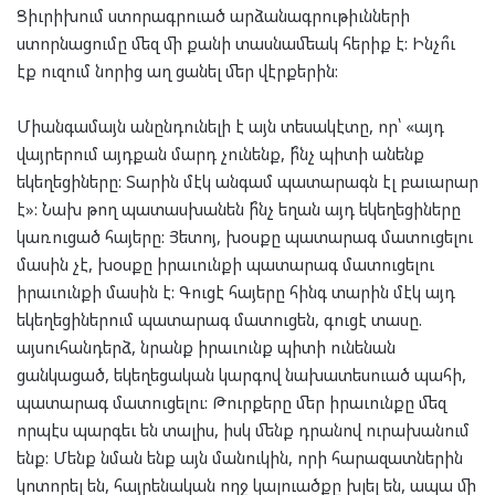
Ցիւրիխում ստորագրուած արձանագրութիւնների
ստորնացումը մեզ մի քանի տասնամեակ հերիք է: Ինչո՞ւ
էք ուզում նորից աղ ցանել մեր վէրքերին:
Միանգամայն անընդունելի է այն տեսակէտը, որ՝ «այդ
վայրերում այդքան մարդ չունենք, ի՞նչ պիտի անենք
եկեղեցիները: Տարին մէկ անգամ պատարագն էլ բաւարար
է»: Նախ թող պատասխանեն ի՞նչ եղան այդ եկեղեցիները
կառուցած հայերը: Յետոյ, խօսքը պատարագ մատուցելու
մասին չէ, խօսքը իրաւունքի պատարագ մատուցելու
իրաւունքի մասին է: Գուցէ հայերը հինգ տարին մէկ այդ
եկեղեցիներում պատարագ մատուցեն, գուցէ տասը.
այսուհանդերձ, նրանք իրաւունք պիտի ունենան
ցանկացած, եկեղեցական կարգով նախատեսուած պահի,
պատարագ մատուցելու: Թուրքերը մեր իրաւունքը մեզ
որպէս պարգեւ են տալիս, իսկ մենք դրանով ուրախանում
ենք: Մենք նման ենք այն մանուկին, որի հարազատներին
կոտորել են, հայրենական ողջ կալուածքը խլել են, ապա մի