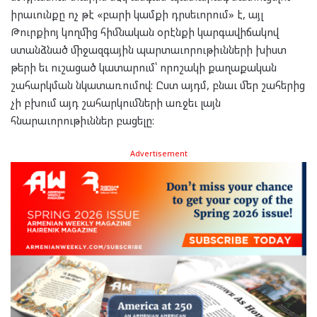
իրաւունքը ոչ թէ «բարի կամքի դրսեւորում» է, այլ
Թուրքիոյ կողմից հիմնական օրէնքի կարգավիճակով
ստանձնած միջազգային պարտաւորութիւնների խիստ
թերի եւ ուշացած կատարում՝ որոշակի քաղաքական
շահարկման նկատառումով: Ըստ այդմ, բնաւ մեր շահերից
չի բխում այդ շահարկումների առջեւ լայն
հնարաւորութիւններ բացելը:
Advertisement