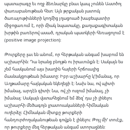
պատարագը եւ ողջ ձեռնարկը բնաւ կապ չունեն Աստծոյ
փառաբանութեան հետ: Այն թրքական յատուկ
ծառայութիւնների կողմից յղացուած խաբեպատիր
միջոցառում է, որի միակ նպատակը, քաղաքագիտական
խրթին բառերով ասած, դրական պատկերի հեռացոլում է
(positive image projection):
Թուրքերը լաւ են անում, որ հերթական անգամ խաբում են
աշխարհին: Դա նրանց բնոյթն ու իրաւունքն է: Սակայն ես
չեմ հասկանում այս խաղին հայերի հրճուալից
մասնակցութեան իմաստը: Իբր աշխարհը կ’իմանայ, որ
Աղթամարը հայկական եկեղեցի է: Նախ նա, ով պիտի
իմանայ, արդէն գիտի: Նա, ով չի ուզում իմանալ, չի
իմանայ: Սակայն վստահեցնում եմ ձեզ՝ դա չի լինելու
աշխարհի մեծագոյն լրատուականների հիմնական
ուղերձը: Հիմնական միտքը թուրքերի
հանդուրժողականութեան գովքն է լինելու: Թոյլ մի’ տուէք,
որ թուրքերը մեզ հերթական անգամ ստորացնեն: