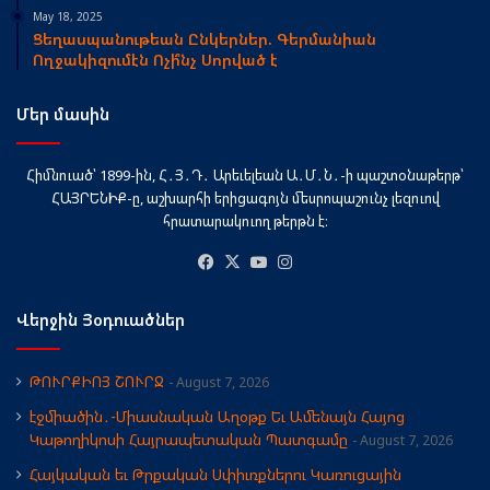
May 18, 2025
Ցեղասպանութեան Ընկերներ. Գերմանիան
Ողջակիզումէն Ոչի՞նչ Սորված է
Մեր մասին
Հիմնուած՝ 1899-ին, Հ․Յ․Դ․ Արեւելեան Ա․Մ․Ն․-ի պաշտօնաթերթ՝
ՀԱՅՐԵՆԻՔ-ը, աշխարհի երիցագոյն մեսրոպաշունչ լեզուով
հրատարակուող թերթն է։
Facebook
X
YouTube
Instagram
Վերջին Յօդուածներ
ԹՈՒՐՔԻՈՅ ՇՈՒՐՋ
August 7, 2026
էջմիածին․-Միասնական Աղօթք Եւ Ամենայն Հայոց
Կաթողիկոսի Հայրապետական Պատգամը
August 7, 2026
Հայկական եւ Թրքական Սփիւռքներու Կառուցային