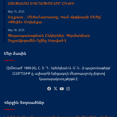
ՍՏԵՓԱՆՈՍ ԵԿԵՂԵՑՒՈՅ ՆՈՐ ՀՈՎԻՒ
May 15, 2025
Աղքատ… Մեծահարուստը, Կամ Վիթխարի ՄԵԾը՝
«Փեփէ» Մուխիքա
May 18, 2025
Ցեղասպանութեան Ընկերներ. Գերմանիան
Ողջակիզումէն Ոչի՞նչ Սորված է
Մեր մասին
Հիմնուած՝ 1899-ին, Հ․Յ․Դ․ Արեւելեան Ա․Մ․Ն․-ի պաշտօնաթերթ՝
ՀԱՅՐԵՆԻՔ-ը, աշխարհի երիցագոյն մեսրոպաշունչ լեզուով
հրատարակուող թերթն է։
Facebook
X
YouTube
Instagram
Վերջին Յօդուածներ