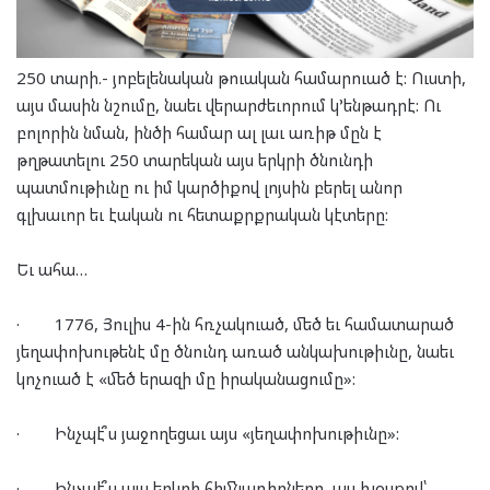
250 տարի.- յոբելենական թուական համարուած է: Ուստի,
այս մասին նշումը, նաեւ վերարժեւորում կ’ենթադրէ: Ու
բոլորին նման, ինծի համար ալ լաւ առիթ մըն է
թղթատելու 250 տարեկան այս երկրի ծնունդի
պատմութիւնը ու իմ կարծիքով լոյսին բերել անոր
գլխաւոր եւ էական ու հետաքրքրական կէտերը:
Եւ ահա…
·
1776, Յուլիս 4-ին հռչակուած, մեծ եւ համատարած
յեղափոխութենէ մը ծնունդ առած անկախութիւնը, նաեւ
կոչուած է «մեծ երազի մը իրականացումը»:
·
Ինչպէ՞ս յաջողեցաւ այս «յեղափոխութիւնը»:
·
Ինչպէ՞ս այս երկրի հիմնադիրները, այլ խօսքով՝