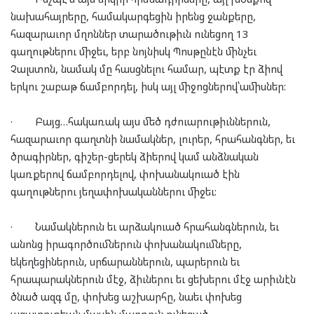
նախահայրերը, համակարգեցին իրենց ջանքերը,
հազարաւոր մղոններ տարածութիւն ունեցող 13
գաղութներու միջեւ, երբ նոյնիսկ Պոսթընէն մինչեւ
Չալստոն, նամակ մը հասցնելու համար, պէտք էր ձիով
երկու շաբաթ ճամբորդել, իսկ այլ միջոցներով՝ամիսներ:
·
Բայց…հակառակ այս մեծ դժուարութիւններուն,
հազարաւոր գաղտնի նամակներ, լուրեր, հրահանգներ, եւ
ծրագիրներ, գիշեր-ցերեկ ձիերով կամ անձնական
կառքերով ճամբորդելով, փոխանակուած էին
գաղութներու յեղափոխականներու միջեւ:
·
Նամակներուն եւ արձակուած հրահանգներուն, եւ
անոնց իրագործումներուն փոխանակումները,
եկեղեցիներուն, սրճարաններուն, պարերուն եւ
հրապարակներուն մէջ, ձիւներու եւ ցեխերու մէջ արիւնէն
ծնած ազգ մը, փոխեց աշխարհը, նաեւ փոխեց
ազատութեան մասին մարդուն ունեցած