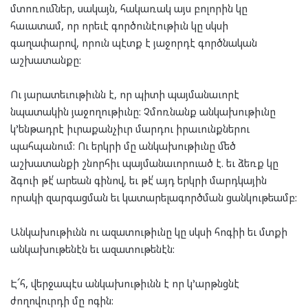
մտոռումներ, սակայն, հակառակ այս բոլորին կը
հաւատամ, որ որեւէ գործունէութիւն կը սկսի
գաղափարով, որուն պէտք է յաջորդէ գործնական
աշխատանքը:
Ու յարատեւութիւնն է, որ պիտի պայմանաւորէ
նպատակին յաջողութիւնը:
Չմոռնան
ք անկախութիւնը
կ’ենթադրէ իւրաքանչիւր մարդու իրաւունքներու
պահպանում: Ու երկրի մը անկախութիւնը մեծ
աշխատանքի շնորհիւ պայմանաւորուած է. եւ ձեռք կը
ձգուի թէ՛ արեան գինով, եւ թէ՛ այդ երկրի մարդկային
որակի զարգացման եւ կատարելագործման ցանկութեամբ:
Անկախութիւնն ու ազատութիւնը կը սկսի հոգիի եւ մտքի
անկախութենէն եւ ազատութենէն:
Է՜հ, վերջապէս անկախութիւնն է որ կ’արթնցնէ
ժողովուրդի մը ոգին: