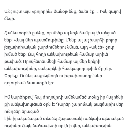
Անշուշտ այս «բոլորին» ծանօթ ենք, նաեւ էք…:
Իսկ գալով
մեզի:
Համեստօրէն ըսենք, որ մենք ալ նոյն ճամբայէն անցած
ենք: Վկայ մեր պատմութիւնը: Մենք ալ աշխարհի բոլոր
յեղափոխական շարժումներու նման, այդ «ակէն» ջուր
խմած ենք: Հայ հողի անկախութեան համար արիւն
թափած: Որովհետեւ մեզի համար ալ մեր երկրի
անկախութիւնը, սակարկելի հասկացողութիւն մը չէր:
Երբեք: Ու մեզ ապրեցնողն ու խրախուսողը՝ մեր
գոյութեան հաւատքն էր:
Իմ
կարծիքով՝
հայ
ժողովրդի
ամենամեծ
տօնը
իր
հայրենի
քի
անկախութեան
օրն
է
:
Դարեր
շարունակ
բազմաթիւ
սեր
ունդներ
երազած
էին
իրականացած
տեսնել
Հայաստանի
անկախ
պետական
ութիւնը
:
Հայկ Նահապետի օրէն ի վեր, անկախութիւն