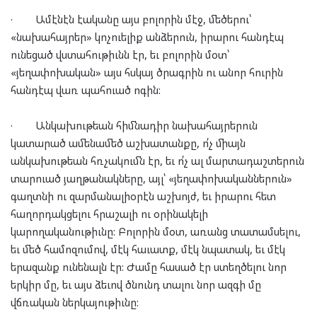
·
Ամէնէն էականը այս բոլորին մէջ, մեծերու՝
«նախահայրեր» կոչուելիք անձերուն, իրարու հանդէպ
ունեցած վստահութիւնն էր, եւ բոլորին մօտ՝
«յեղափոխական» այս հսկայ ծրագրին ու անոր հուրին
հանդէպ վառ պահուած ոգին:
·
Անկախութեան հիմնադիր նախահայրերուն
կատարած ամենամեծ աշխատանքը, ո՛չ միայն
անկախութեան հռչակումն էր, եւ ո՛չ ալ մարտադաշտերուն
տարուած յաղթանակները, այլ՝ «յեղափոխականներուն»
գաղտնի ու զարմանալիօրէն աշխոյժ, եւ իրարու հետ
հաղորդակցելու հրաշալի ու օրինակելի
կարողականութիւնը: Բոլորին մօտ, առանց տատամսելու,
եւ մեծ համոզումով, մէկ հաւատք, մէկ նպատակ, եւ մէկ
երազանք ունենալն էր: Ժամը հասած էր ստեղծելու նոր
երկիր մը, եւ այս ձեւով ծնունդ տալու նոր ազգի մը
վճռական ներկայութիւնը: