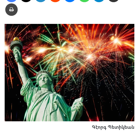
Տպել
Գէորգ Պետիկեան