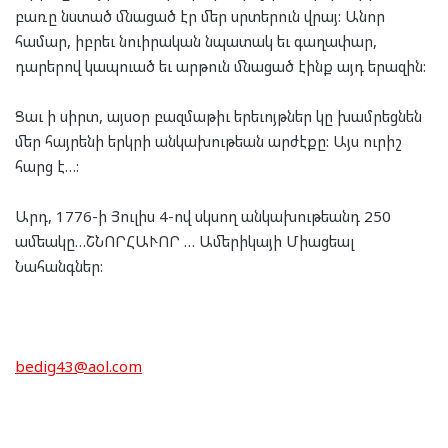
բառը նստած մնացած էր մեր սրտերուն վրայ: Անոր
համար, իբրեւ նուիրական նպատակ եւ գաղափար,
դարերով կապուած եւ արթուն մնացած էինք այդ երազին:
Ցաւ ի սիրտ, այսօր բազմաթիւ երեւոյթներ կը խամրեցնեն
մեր հայրենի երկրի անկախութեան արժէքը: Այս ուրիշ
հարց է…:
Արդ, 1776-ի Յուլիս 4-ով սկսող անկախութեանդ
250
ամեակը…
ՇՆՈՐՀԱՒՈՐ … Ամերիկայի Միացեալ
Նահանգներ:
bedig43@aol.com