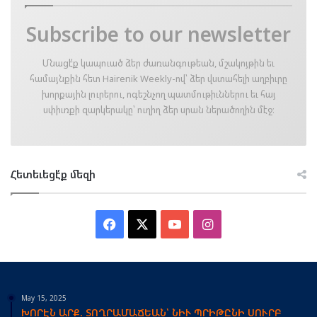
Subscribe to our newsletter
Մնացէ՛ք կապուած ձեր ժառանգութեան, մշակոյթին եւ
համայնքին հետ Hairenik Weekly-ով՝ ձեր վստահելի աղբիւրը
խորքային լուրերու, ոգեշնչող պատմութիւններու եւ հայ
սփիւռքի զարկերակը՝ ուղիղ ձեր սրան ներածողին մէջ։
Հետեւեցէ՛ք մեզի
Facebook
X
YouTube
Instagram
May 15, 2025
ԽՈՐԷՆ ԱՐՔ. ՏՈՂՐԱՄԱՃԵԱՆ՝ ՆԻՒ ՊՐԻԹԸՆԻ ՍՈՒՐԲ