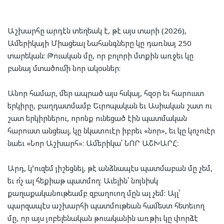
Աշխարհը արդէն տեղեակ է, թէ այս տարի (2026),
Ամերիկայի Միացեալ Նահանգները կը դառնայ 250
տարեկան: Թուական մը, որ բոլորի մտքին առջեւ կը
բանայ մտածումի նոր ակօսներ:
Անոր համար, մեր ապրած այս հսկայ, հզօր եւ հարուստ
երկիրը, բաղդատմամբ Եւրոպական եւ Ասիական շատ ու
շատ երկիրներու, որոնք ունեցած էին պատմական
հարուստ անցեալ, կը նկատուէր իբրեւ «նոր», եւ կը կոչուէր
նաեւ «Նոր Աշխարհ»: Ամերիկա՝ ՆՈՐ ԱՇԽԱՐՀ:
Արդ, կ’ուզեմ յիշեցնել, թէ անձնապէս պատմաբան մը չեմ,
եւ ո՛չ ալ հեքիաթ պատմող: Աւելին՝ նոյնիսկ
քաղաքականութեամբ զբաղուող մըն ալ չեմ: Այլ՝
պարզապէս աշխարհի պատմութեան համեստ հետեւող
մը, որ այս յոբելենական թուականին առթիւ կը փորձէ