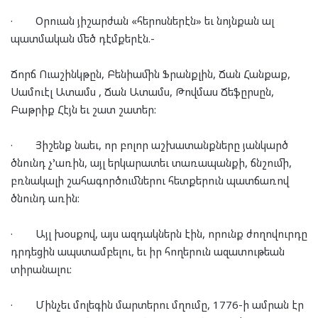
·
Օրուան յիշարժան «հերոսներէն» եւ նոյնքան ալ
պատմական մեծ դէմքերէն.-
Ճորճ Ուաշինկթըն, Բենիամին Ֆրանքլին, Ճան Հանքաք,
Սամուէլ Ատամս , Ճան Ատամս, Թովմաս Ճեֆըրսըն,
Բաթրիք Հէյն եւ շատ շատեր:
·
Յիշենք նաեւ, որ բոլոր աշխատանքները յանկարծ
ծնունդ չ’առին, այլ երկարատեւ տառապանքի, ճնշումի,
բռնակալի շահագործումներու հետքերուն պատճառով
ծնունդ առին:
·
Այլ խօսքով, այս ազդակներն էին, որունք ժողովուրդը
դրդեցին ապստամբելու, եւ իր հողերուն ազատութեան
տիրանալու:
·
Մինչեւ մոլեգին մարտերու մղումը, 1776-ի ամրան էր