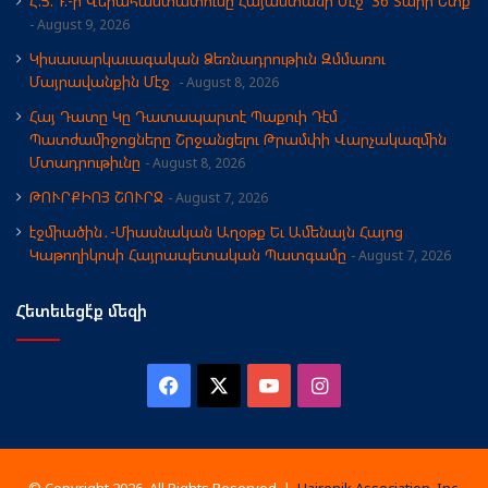
Հ.Յ.Դ.-ի Վերահաստատումը Հայաստանի Մէջ՝ 36 Տարի Ետք
August 9, 2026
Կիսասարկաւագական Ձեռնադրութիւն Զմմառու
Մայրավանքին Մէջ
August 8, 2026
Հայ Դատը Կը Դատապարտէ Պաքուի Դէմ
Պատժամիջոցները Շրջանցելու Թրամփի Վարչակազմին
Մտադրութիւնը
August 8, 2026
ԹՈՒՐՔԻՈՅ ՇՈՒՐՋ
August 7, 2026
էջմիածին․-Միասնական Աղօթք Եւ Ամենայն Հայոց
Կաթողիկոսի Հայրապետական Պատգամը
August 7, 2026
Հետեւեցէ՛ք մեզի
Facebook
X
YouTube
Instagram