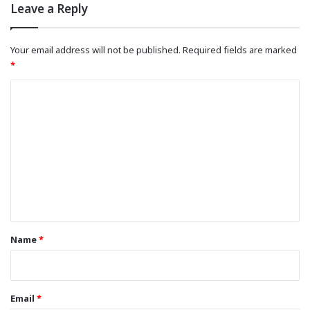
Leave a Reply
Your email address will not be published.
Required fields are marked
*
C
o
m
m
e
n
t
*
Name
*
Email
*