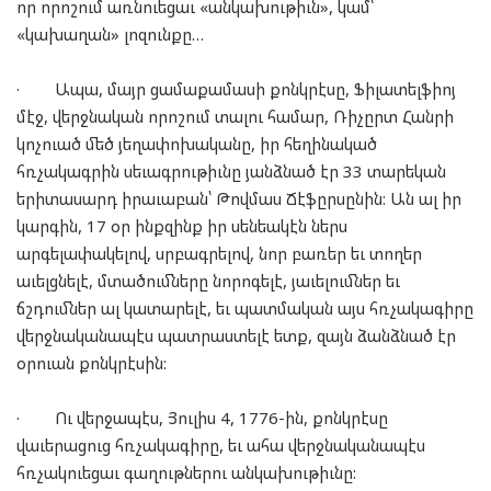
որ որոշում առնուեցաւ «անկախութիւն», կամ՝
«կախաղան» լոզունքը…
·
Ապա, մայր ցամաքամասի քոնկրէսը, Ֆիլատելֆիոյ
մէջ, վերջնական որոշում տալու համար, Ռիչըրտ Հանրի
կոչուած մեծ յեղափոխականը, իր հեղինակած
հռչակագրին սեւագրութիւնը յանձնած էր 33 տարեկան
երիտասարդ իրաւաբան՝ Թովմաս Ճէֆըրսընին: Ան ալ իր
կարգին, 17 օր ինքզինք իր սենեակէն ներս
արգելափակելով, սրբագրելով, նոր բառեր եւ տողեր
աւելցնելէ, մտածումները նորոգելէ, յաւելումներ եւ
ճշդումներ ալ կատարելէ, եւ պատմական այս հռչակագիրը
վերջնականապէս պատրաստելէ ետք, զայն ձանձնած էր
օրուան քոնկրէսին:
·
Ու վերջապէս, Յուլիս 4, 1776-ին, քոնկրէսը
վաւերացուց հռչակագիրը, եւ ահա վերջնականապէս
հռչակուեցաւ գաղութներու անկախութիւնը: