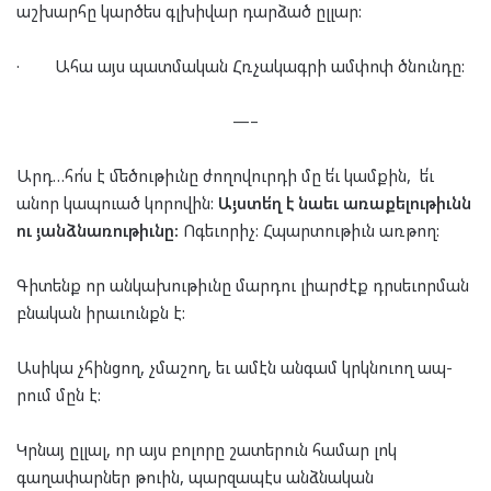
աշխարհը կարծես գլխիվար դարձած ըլլար:
·
Ահա այս պատմական Հռչակագրի ամփոփ ծնունդը:
—–
Արդ…հո՛ս է մեծութիւնը ժողովուրդի մը ե՛ւ կամքին, ե՛ւ
անոր կապուած կորովին:
Այստե՛ղ է նաեւ առաքելութիւնն
ու յանձնառութիւնը:
Ոգեւորիչ: Հպարտութիւն առթող:
Գիտենք որ անկախութիւնը մարդու լիարժէք դրսեւորման
բնական իրաւունքն է:
Ասի­կա չհին­ցող, չմա­շող, եւ ամէն ան­գամ կրկ­նուող ապ­
րում մըն է:
Կրնայ ըլլալ, որ այս բոլորը շատերուն համար լոկ
գաղափարներ թուին, պարզապէս անձնական