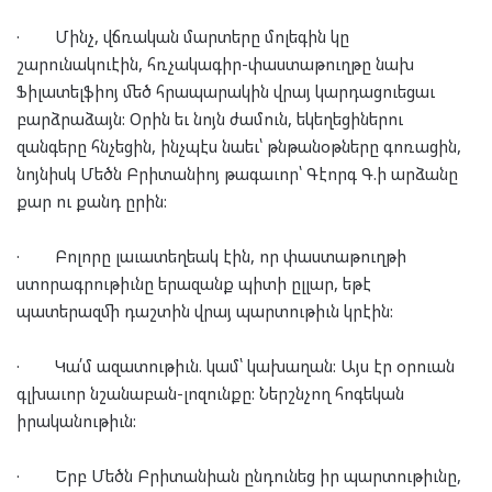
·
Մինչ, վճռական մարտերը մոլեգին կը
շարունակուէին, հռչակագիր-փաստաթուղթը նախ
Ֆիլատելֆիոյ մեծ հրապարակին վրայ կարդացուեցաւ
բարձրաձայն: Օրին եւ նոյն ժամուն, եկեղեցիներու
զանգերը հնչեցին, ինչպէս նաեւ՝ թնթանօթները գոռացին,
նոյնիսկ Մեծն Բրիտանիոյ թագաւոր՝ Գէորգ Գ.ի արձանը
քար ու քանդ ըրին:
·
Բոլորը լաւատեղեակ էին, որ փաստաթուղթի
ստորագրութիւնը երազանք պիտի ըլլար, եթէ
պատերազմի դաշտին վրայ պարտութիւն կրէին:
·
Կա՛մ ազատութիւն. կամ՝ կախաղան: Այս էր օրուան
գլխաւոր նշանաբան-լոզունքը: Ներշնչող հոգեկան
իրականութիւն:
·
Երբ Մեծն Բրիտանիան ընդունեց իր պարտութիւնը,