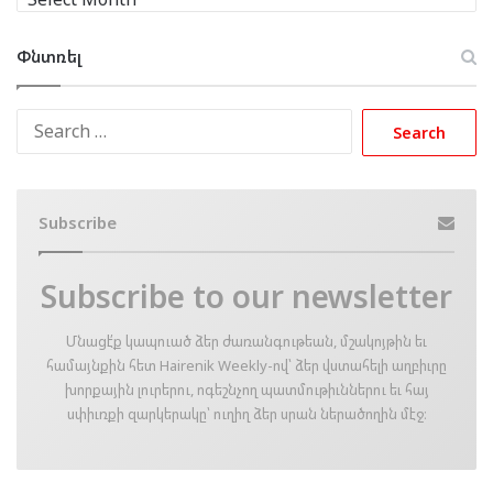
Փնտռել
Search
for:
Subscribe
Subscribe to our newsletter
Մնացէ՛ք կապուած ձեր ժառանգութեան, մշակոյթին եւ
համայնքին հետ Hairenik Weekly-ով՝ ձեր վստահելի աղբիւրը
խորքային լուրերու, ոգեշնչող պատմութիւններու եւ հայ
սփիւռքի զարկերակը՝ ուղիղ ձեր սրան ներածողին մէջ։