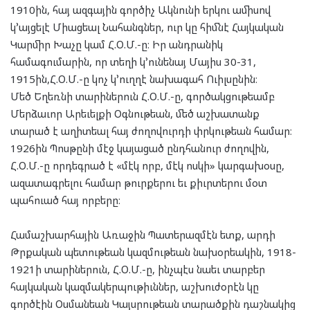
1910ին, հայ ազգային գործիչ Ակնունի երկու ամիսով
կ՚այցելէ Միացեալ Նահանգներ, ուր կը հիմնէ Հայկական
Կարմիր Խաչը կամ Հ.Օ.Մ.-ը։ Իր անդրանիկ
համագումարին, որ տեղի կ՚ունենայ Մայիս 30-31,
1915ին,Հ.Օ.Մ.-ը կոչ կ՚ուղղէ նախագահ Ուիլսընին։
Մեծ Եղեռնի տարիներուն Հ.Օ.Մ.-ը, գործակցութեամբ
Մերձաւոր Արեւելքի Օգնութեան, մեծ աշխատանք
տարած է աղիտեալ հայ ժողովուրդի փրկութեան համար։
1926ին Պոսթընի մէջ կայացած ընդհանուր ժողովին,
Հ.Օ.Մ.-ը որդեգրած է «մէկ որբ, մէկ ոսկի» կարգախօսը,
ազատագրելու համար թուրքերու եւ քիւրտերու մօտ
պահուած հայ որբերը։
Համաշխարհային Առաջին Պատերազմէն ետք, արդի
Թրքական պետութեան կազմութեան նախօրեակին, 1918-
1921ի տարիներուն, Հ.Օ.Մ.-ը, ինչպէս նաեւ տարբեր
հայկական կազմակերպութիւններ, աշխուժօրէն կը
գործէին Օսմանեան Կայսրութեան տարածքին դաշնակից