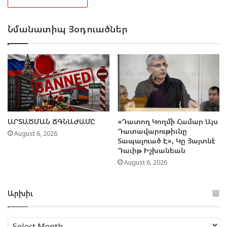
Նմանատիպ Յօդուածներ
ԱՐՏԱԾՄԱՆ ՃԳՆԱԺԱՄԸ
«Դատող Կողմի Համար Այս
Դատավարութիւնը
August 6, 2026
Տապալուած Է», Կը Յայտնէ
Դաւիթ Իշխանեան
August 6, 2026
Արխիւ
Արխիւ