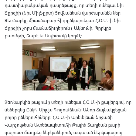
դաստիարակչական դասընթացք, որ տեղի ունեցաւ Նիւ
Ճըրզիի (Նիւ Միլֆըրտ) Յովնանեան վարժարանէն ներ։
Ձեռնարկը միասնաբար հիւրընկալուեցաւ Հ.Օ.Մ.-ի Նիւ
Ճըրզիի չորս մասնաճիւղերուն ( Ակնունի, Պըրկըն
քաունթի, Շաքէ եւ Սպիտակ) կողմէ:
Ձեռնարկին բացումը տեղի ունեցաւ Հ.Օ.Մ.-ի քայլերգով, որ
մեներգեց Ընկհ. Սիլվա Գույումճեան: Անոր ձայնակցեցան
բոլոր ընկերուհիները։ Հ.Օ.Մ.-ի Արեւելեան Շրջանի
Վարչութեան Ատենապետուհի Թալին Տաղլեան բարի
գալուստ մաղթեց ներկաներուն, ապա ան ներկայացուց