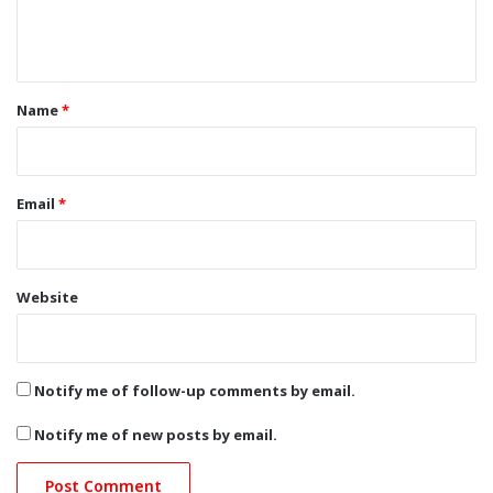
e
n
t
*
Name
*
Email
*
Website
Notify me of follow-up comments by email.
Notify me of new posts by email.