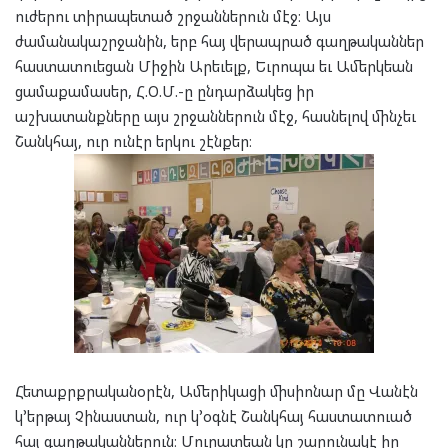
ուժերու տիրապետած շրջաններուն մէջ։ Այս
ժամանակաշրջանին, երբ հայ վերապրած գաղթականներ
հաստատուեցան Միջին Արեւելք, Եւրոպա եւ Ամերկեան
ցամաքամասեր, Հ.Օ.Մ.-ը ընդարձակեց իր
աշխատանքները այս շրջաններուն մէջ, հասնելով մինչեւ
Շանկհայ, ուր ունէր երկու շէնքեր։
Հետաքրքրականօրէն, Ամերիկացի միսիոնար մը Վանէն
կ՚երթայ Չինաստան, ուր կ՚օգնէ Շանկհայ հաստատուած
հայ գաղթականներուն։ Մուրատեան կը շարունակէ իր