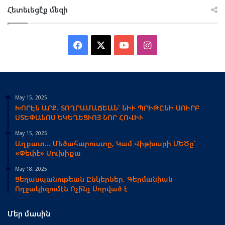
Հետեւեցէ՛ք մեզի
Facebook
X
YouTube
Instagram
May 15, 2025
ԽՈՐԷՆ ԱՐՔ. ՏՈՂՐԱՄԱՃԵԱՆ՝ ՆԻՒ ՊՐԻԹԸՆԻ ՍՈՒՐԲ
ՍՏԵՓԱՆՈՍ ԵԿԵՂԵՑՒՈՅ ՆՈՐ ՀՈՎԻՒ
May 15, 2025
Աղքատ… Մեծահարուստը, Կամ Վիթխարի ՄԵԾը՝
«Փեփէ» Մուխիքա
May 18, 2025
Ցեղասպանութեան Ընկերներ. Գերմանիան
Ողջակիզումէն Ոչի՞նչ Սորված է
Մեր մասին