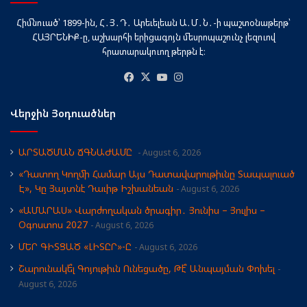
Հիմնուած՝ 1899-ին, Հ․Յ․Դ․ Արեւելեան Ա․Մ․Ն․-ի պաշտօնաթերթ՝
ՀԱՅՐԵՆԻՔ-ը, աշխարհի երիցագոյն մեսրոպաշունչ լեզուով
հրատարակուող թերթն է։
Facebook
X
YouTube
Instagram
Վերջին Յօդուածներ
ԱՐՏԱԾՄԱՆ ՃԳՆԱԺԱՄԸ
August 6, 2026
«Դատող Կողմի Համար Այս Դատավարութիւնը Տապալուած
Է», Կը Յայտնէ Դաւիթ Իշխանեան
August 6, 2026
«ԱՄԱՐԱՍ» Վարժողական ծրագիր․ Յունիս – Յուլիս –
Օգոստոս 2027
August 6, 2026
ՄԵՐ ԳԻՏՑԱԾ «ԼԻՏԸՐ»-Ը
August 6, 2026
Շարունակե՞լ Գոյութիւն Ունեցածը, Թէ՞ Անպայման Փոխել
August 6, 2026