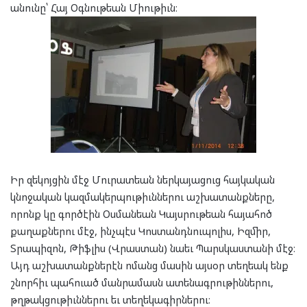
անունը՝ Հայ Օգնութեան Միութիւն։
Իր զեկոյցին մէջ Մուրատեան ներկայացուց հայկական
կնոջական կազմակերպութիւններու աշխատանքները,
որոնք կը գործէին Օսմանեան Կայսրութեան հայահոծ
քաղաքներու մէջ, ինչպէս Կոստանդնուպոլիս, Իզմիր,
Տրապիզոն, Թիֆլիս (Վրաստան) նաեւ Պարսկաստանի մէջ։
Այդ աշխատանքներէն ոմանց մասին այսօր տեղեակ ենք
շնորհիւ պահուած մանրամասն ատենագրութիններու,
թղթակցութիւններու եւ տեղեկագիրներու։