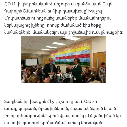
Հ.Օ.Մ.-ի կեդրոնական Վարչութեան գանձապահ Ընկհ.
Գարոլին Շմաւոնեան եւ հիւր դասախօսը՝ Խաչիկ
Մուրատեան ու ողջունեց տասներեք մասնաճիւղերու
ներկայացուցիչները, որոնք ժամանած էին եօթը
նահանգներէ, մասնակցելու այս շրջանային դասընթացքին։
Տաղլեան իր խօսքին մէջ շեշտը դրաւ Հ.Օ.Մ.-ի
առաքելութեան, ծրագիրներուն, նպատակներուն եւ այն
բոլոր դժուարութիւններուն վրայ, որոնց դէմ յանդիման կը
գտնուին գաղութները՝ սահմանափակ նիւթական