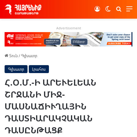
Log In
Switch skin
Որոնե
Advertisement
Տուն
/
Գլխաւոր
Գլխաւոր
Լրահոս
Հ.Օ.Մ.-Ի ԱՐԵՒԵԼԵԱՆ
ՇՐՋԱՆԻ ՄԻՋ-
ՄԱՍՆԱՃԻՒՂԱՅԻՆ
ԴԱՍՏԻԱՐԱԿՉԱԿԱՆ
ԴԱՍԸՆԹԱՑՔ