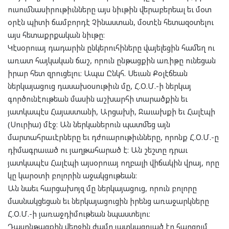
ուսումնասիրութիւնները այս նիւթին վերաբերեալ եւ մօտ
օրէն պիտի ճամբորդէ Չինաստան, մօտէն հետազօտելու
այս հետաքրքական նիւթը։
Կէսօրուայ դադարին ընկերուհիները վայելեցին համեղ ու
առատ հայկական ճաշ, որուն ընթացքին առիթը ունեցան
իրար հետ զրուցելու։ Ապա Ընկհ. Սեւան Քօլէճեան
ներկայացուց դասախօսութիւն մը, Հ.Օ.Մ.-ի ներկայ
գործունէութեան մասին աշխարհի տարածքին եւ
յատկապէս Հայաստանի, Արցախի, Ջաւախքի եւ Հալէպի
(Սուրիա) մէջ։ Ան ներկաներուն պատմեց այն
մարտահրաւէրները եւ դժուարութիւնները, որոնք Հ.Օ.Մ.-ը
դիմագրաւած ու յաղթահարած է։ Ան շեշտը դրաւ
յատկապէս Հալէպի այսօրուայ ողբալի վիճակին վրայ, որը
կը կարօտի բոլորին աջակցութեան։
Ան նաեւ հարցախոյզ մը ներկայացուց, որուն բոլորը
մասնակցեցան եւ ներկայացուցին իրենց առաջարկները
Հ.Օ.Մ.-ի յառաջդիմութեան նպաստելու։
Դասընթացքին վերջին ժամը յատկացուած էր հարցում