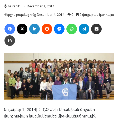
hairenik
December 1, 2014
Վերջին թարմացումը December 4, 2014
0
2 վայրկեան կարդալու
Facebook
X
LinkedIn
Reddit
Messenger
WhatsApp
Telegram
Ուղարկել նամակ
Տպել
Նոյեմբեր 1, 2014ին, Հ.Օ.Մ.-ի Արեւելեան Շրջանի
վարչութիւնը կազմակերպեց միջ-մասնաճիւղային