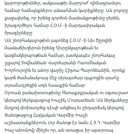
կարողութիւններ, սակաւաթիւ մարդուժ՝ դիմագրաւելու
համար համայնքներու անսահման կարիքները։ Ան բոլորը
քաջալերեց, որ իրենց գործօն մասնակցութիւնը բերեն,
իրագործելու համար Հ.Օ.Մ.-ի մարդասիրական
ծրագիրները։
Ան շնորհակալութիւն յայտնեց Հ.Օ.Մ.-ի Նիւ Ճըրզիի
մասնաճիւղերուն իրենց հիւրընկալութեան եւ
կազմակերպութեան համար, յատկապէս շնորհակալ
ըլլալով Յովնանեան Վարժարանի Ուսումնական
Խորհուրդին եւ անոր վարիչ Հիլտա Պարոնեանին, որոնք
կարճ ժամանակուայ մէջ սիրայօժար դպրոցին սրահը
տրամադրեցին սոյն հաւաքին համար։
Օրուան բանախօսութիւնը հետաքրքրական ու օգտաշատ
կերպով ներկայացուց Խաչիկ Մուրատեան։ Ան ներկաները
մտքով փոխադրեց դէպի անցեալ եւ ընդարձակ կերպով
ծանօթացուց Հայկական Կարմիր Խաչի
աշխատանքներուն, (որ ծանօթ էր նաեւ Հ.Յ.Դ. Կարմիր
Խաչ անունով) մինչեւ որ, ան ստացաւ իր այսօրուայ